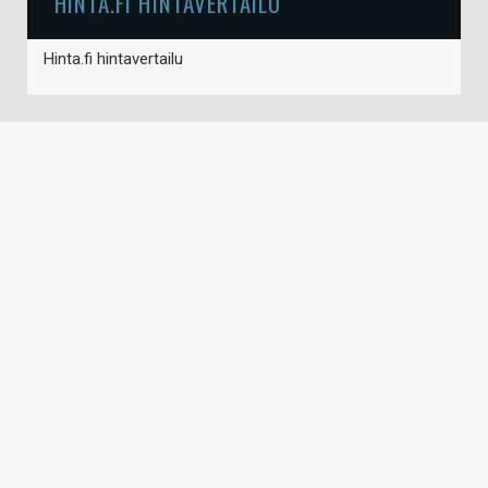
HINTA.FI HINTAVERTAILU
Hinta.fi hintavertailu