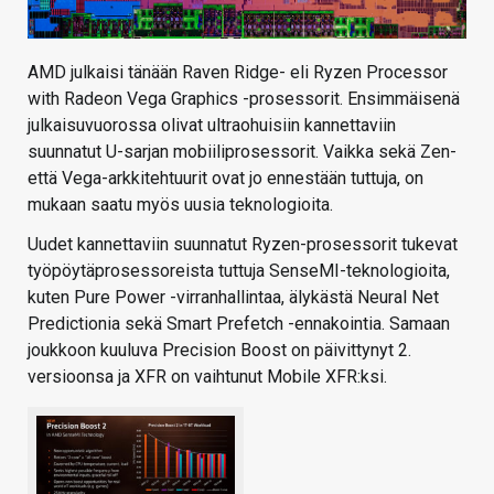
AMD julkaisi tänään Raven Ridge- eli Ryzen Processor
with Radeon Vega Graphics -prosessorit. Ensimmäisenä
julkaisuvuorossa olivat ultraohuisiin kannettaviin
suunnatut U-sarjan mobiiliprosessorit. Vaikka sekä Zen-
että Vega-arkkitehtuurit ovat jo ennestään tuttuja, on
mukaan saatu myös uusia teknologioita.
Uudet kannettaviin suunnatut Ryzen-prosessorit tukevat
työpöytäprosessoreista tuttuja SenseMI-teknologioita,
kuten Pure Power -virranhallintaa, älykästä Neural Net
Predictionia sekä Smart Prefetch -ennakointia. Samaan
joukkoon kuuluva Precision Boost on päivittynyt 2.
versioonsa ja XFR on vaihtunut Mobile XFR:ksi.