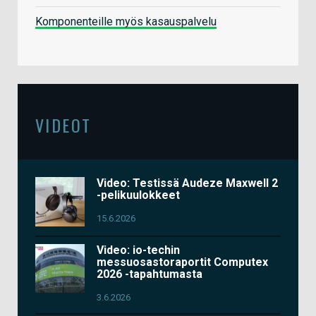
Komponenteille myös kasauspalvelu
VIDEOT
Video: Testissä Audeze Maxwell 2
-pelikuulokkeet
15.6.2026
Video: io-techin
messuosastoraportit Computex
2026 -tapahtumasta
3.6.2026