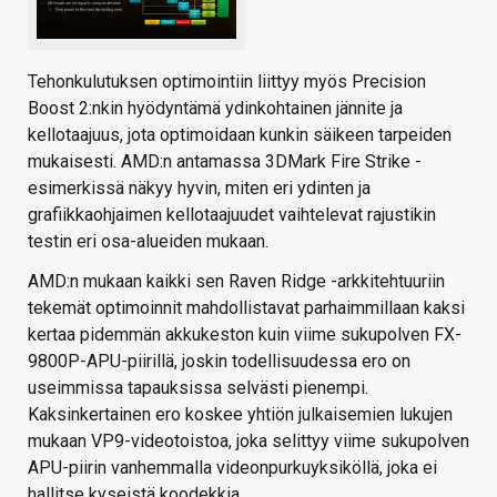
Tehonkulutuksen optimointiin liittyy myös Precision
Boost 2:nkin hyödyntämä ydinkohtainen jännite ja
kellotaajuus, jota optimoidaan kunkin säikeen tarpeiden
mukaisesti. AMD:n antamassa 3DMark Fire Strike -
esimerkissä näkyy hyvin, miten eri ydinten ja
grafiikkaohjaimen kellotaajuudet vaihtelevat rajustikin
testin eri osa-alueiden mukaan.
AMD:n mukaan kaikki sen Raven Ridge -arkkitehtuuriin
tekemät optimoinnit mahdollistavat parhaimmillaan kaksi
kertaa pidemmän akkukeston kuin viime sukupolven FX-
9800P-APU-piirillä, joskin todellisuudessa ero on
useimmissa tapauksissa selvästi pienempi.
Kaksinkertainen ero koskee yhtiön julkaisemien lukujen
mukaan VP9-videotoistoa, joka selittyy viime sukupolven
APU-piirin vanhemmalla videonpurkuyksiköllä, joka ei
hallitse kyseistä koodekkia.