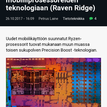
ARTIKKELIT
teknologiaan (Raven Ridge)
VIDEOT
26.10.2017 - 16:09
Petrus Laine
Tietotekniikka
4
TECHBBS
TIETOA
Uudet mobiilikäyttöön suunnatut Ryzen-
prosessorit tuovat mukanaan muun muassa
HINTA.FI
toisen sukupolven Precision Boost -teknologian.
KAUPPA
VAIHDA TEEMA
HAKU