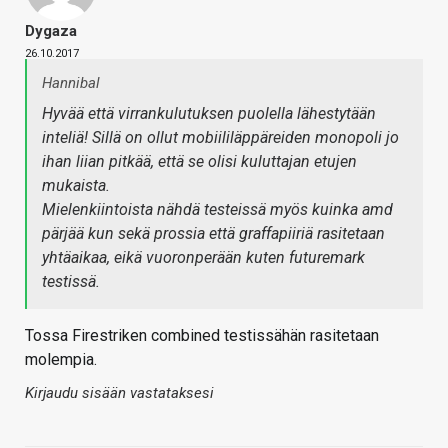
Dygaza
26.10.2017
Hannibal
Hyvää että virrankulutuksen puolella lähestytään
inteliä! Sillä on ollut mobiililäppäreiden monopoli jo
ihan liian pitkää, että se olisi kuluttajan etujen
mukaista.
Mielenkiintoista nähdä testeissä myös kuinka amd
pärjää kun sekä prossia että graffapiiriä rasitetaan
yhtäaikaa, eikä vuoronperään kuten futuremark
testissä.
Tossa Firestriken combined testissähän rasitetaan
molempia.
Kirjaudu sisään vastataksesi