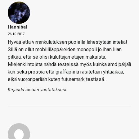
Hannibal
26.10.2017
Hyvää että virrankulutuksen puolella lähestytään inteliä!
Sillä on ollut mobiililäppäreiden monopoli jo ihan liian
pitkää, että se olisi kuluttajan etujen mukaista.
Mielenkiintoista nähdä testeissä myös kuinka amd pärjää
kun sekä prossia että graffapiiriä rasitetaan yhtäaikaa,
eikä vuoronperään kuten futuremark testissä.
Kirjaudu sisään vastataksesi