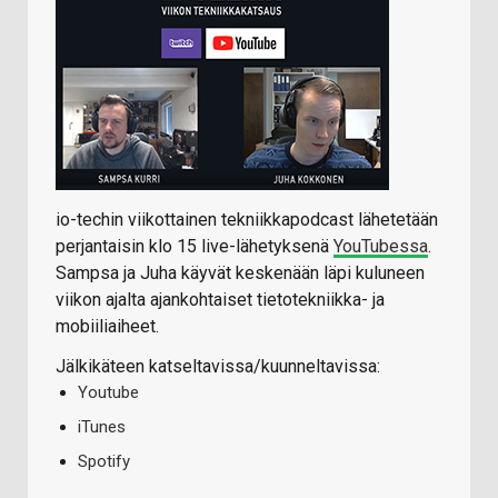
io-techin viikottainen tekniikkapodcast lähetetään
perjantaisin klo 15 live-lähetyksenä
YouTubessa
.
Sampsa ja Juha käyvät keskenään läpi kuluneen
viikon ajalta ajankohtaiset tietotekniikka- ja
mobiiliaiheet.
Jälkikäteen katseltavissa/kuunneltavissa:
Youtube
iTunes
Spotify