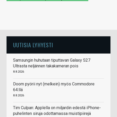
UUTISIA LYHYESTI
Samsungin huhutaan tiputtavan Galaxy S27
Ultrasta neljännen takakameran pois
8.8.2026
Doom pyörii nyt (melkein) myös Commodore
64:llä
8.8.2026
Tim Culpan: Applella on miljardin edestä iPhone-
puhelinten siruja odottamassa muistipiirejä