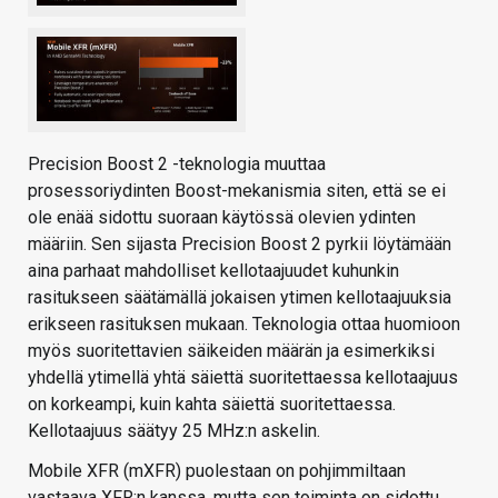
Precision Boost 2 -teknologia muuttaa
prosessoriydinten Boost-mekanismia siten, että se ei
ole enää sidottu suoraan käytössä olevien ydinten
määriin. Sen sijasta Precision Boost 2 pyrkii löytämään
aina parhaat mahdolliset kellotaajuudet kuhunkin
rasitukseen säätämällä jokaisen ytimen kellotaajuuksia
erikseen rasituksen mukaan. Teknologia ottaa huomioon
myös suoritettavien säikeiden määrän ja esimerkiksi
yhdellä ytimellä yhtä säiettä suoritettaessa kellotaajuus
on korkeampi, kuin kahta säiettä suoritettaessa.
Kellotaajuus säätyy 25 MHz:n askelin.
Mobile XFR (mXFR) puolestaan on pohjimmiltaan
vastaava XFR:n kanssa, mutta sen toiminta on sidottu