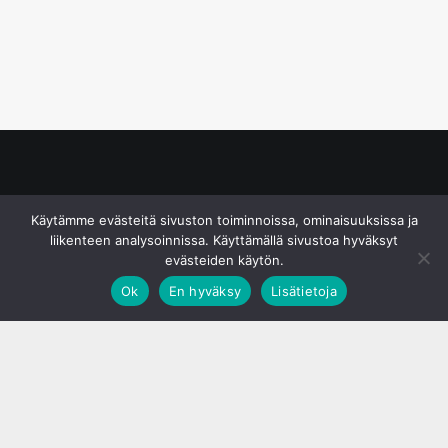
© S&J Media Oy
Käytämme evästeitä sivuston toiminnoissa, ominaisuuksissa ja
liikenteen analysoinnissa. Käyttämällä sivustoa hyväksyt
evästeiden käytön.
Ok
En hyväksy
Lisätietoja
;