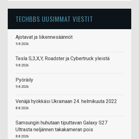
TECHBBS UUSIMMAT VIESTIT
Ajotavat ja liikennesäännöt
9.8.2026
Tesla S,3,X,Y, Roadster ja Cybertruck yleistä
9.8.2026
Pyöräily
9.8.2026
Venäjä hyökkäsi Ukrainaan 24. helmikuuta 2022
8.8.2026
Samsungin huhutaan tiputtavan Galaxy S27
Ultrasta neljännen takakameran pois
8.8.2026