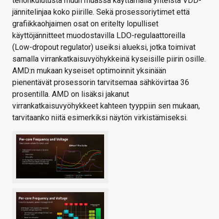
tehonkulutusta muun muassa käyttämällä yhteistä VDD-
jännitelinjaa koko piirille. Sekä prosessoriytimet että
grafiikkaohjaimen osat on eritelty lopulliset
käyttöjännitteet muodostavilla LDO-regulaattoreilla
(Low-dropout regulator) useiksi alueksi, jotka toimivat
samalla virrankatkaisuvyöhykkeinä kyseisille piirin osille.
AMD:n mukaan kyseiset optimoinnit yksinään
pienentävät prosessorin tarvitsemaa sähkövirtaa 36
prosentilla. AMD on lisäksi jakanut
virrankatkaisuvyöhykkeet kahteen tyyppiin sen mukaan,
tarvitaanko niitä esimerkiksi näytön virkistämiseksi.