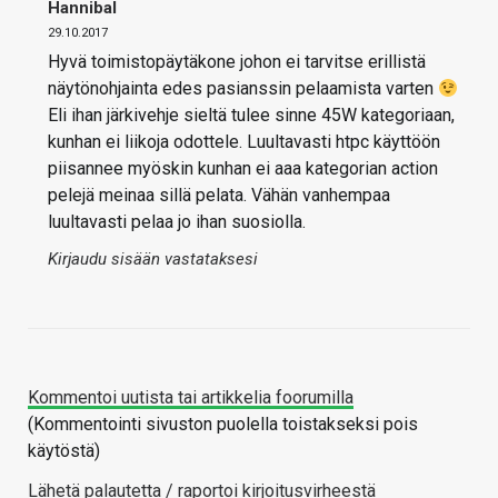
Hannibal
29.10.2017
Hyvä toimistopäytäkone johon ei tarvitse erillistä
näytönohjainta edes pasianssin pelaamista varten
Eli ihan järkivehje sieltä tulee sinne 45W kategoriaan,
kunhan ei liikoja odottele. Luultavasti htpc käyttöön
piisannee myöskin kunhan ei aaa kategorian action
pelejä meinaa sillä pelata. Vähän vanhempaa
luultavasti pelaa jo ihan suosiolla.
Kirjaudu sisään vastataksesi
Kommentoi uutista tai artikkelia foorumilla
(Kommentointi sivuston puolella toistakseksi pois
käytöstä)
Lähetä palautetta / raportoi kirjoitusvirheestä