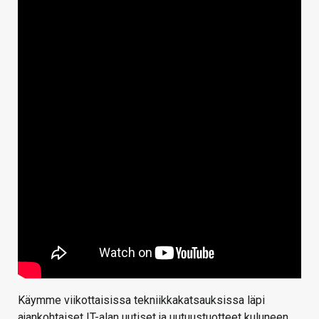
Käymme viikottaisissa tekniikkakatsauksissa läpi
ajankohtaiset IT-alan uutiset ja uutuustuotteet kuluneen