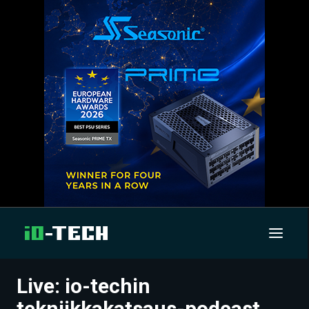
Live: io-techin
UUTISET
tekniikkakatsaus-podcast