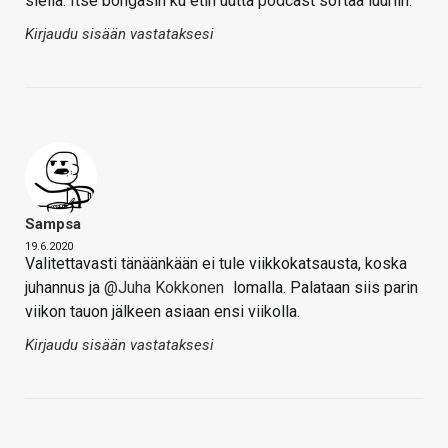
siellä. Itse bongasin ku etin uutta podcast softaa luuriin.
Kirjaudu sisään vastataksesi
Sampsa
19.6.2020
Valitettavasti tänäänkään ei tule viikkokatsausta, koska
juhannus ja
@Juha Kokkonen
lomalla. Palataan siis parin
viikon tauon jälkeen asiaan ensi viikolla.
Kirjaudu sisään vastataksesi