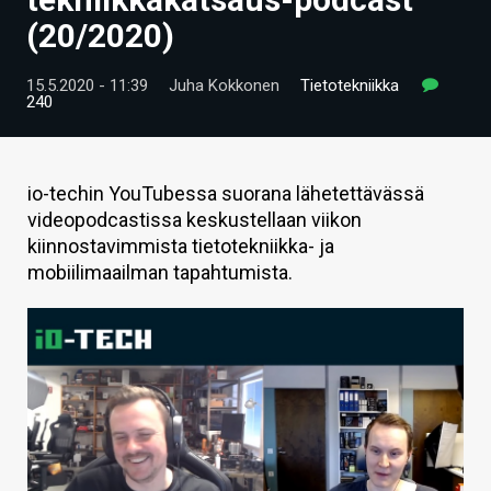
ARTIKKELIT
(20/2020)
VIDEOT
15.5.2020 - 11:39
Juha Kokkonen
Tietotekniikka
240
TECHBBS
TIETOA
io-techin YouTubessa suorana lähetettävässä
HINTA.FI
videopodcastissa keskustellaan viikon
kiinnostavimmista tietotekniikka- ja
KAUPPA
mobiilimaailman tapahtumista.
VAIHDA TEEMA
HAKU