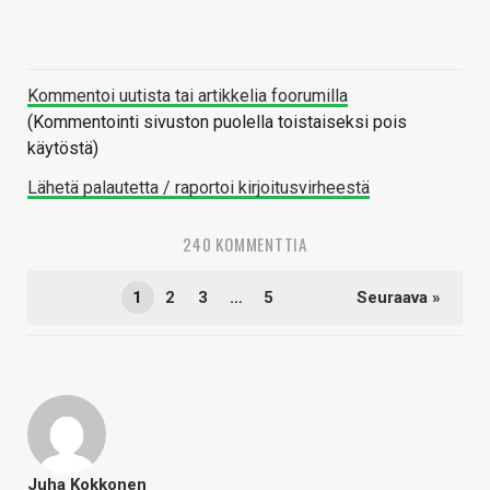
Kommentoi uutista tai artikkelia foorumilla
(Kommentointi sivuston puolella toistaiseksi pois
käytöstä)
Lähetä palautetta / raportoi kirjoitusvirheestä
240 KOMMENTTIA
1
2
3
…
5
Seuraava »
Juha Kokkonen