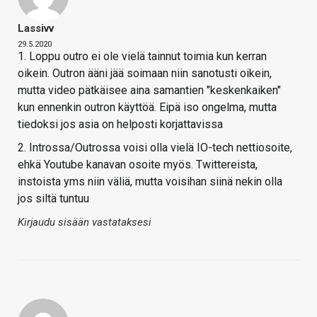
Lassivv
29.5.2020
1. Loppu outro ei ole vielä tainnut toimia kun kerran
oikein. Outron ääni jää soimaan niin sanotusti oikein,
mutta video pätkäisee aina samantien "keskenkaiken"
kun ennenkin outron käyttöä. Eipä iso ongelma, mutta
tiedoksi jos asia on helposti korjattavissa
2. Introssa/Outrossa voisi olla vielä IO-tech nettiosoite,
ehkä Youtube kanavan osoite myös. Twittereista,
instoista yms niin väliä, mutta voisihan siinä nekin olla
jos siltä tuntuu
Kirjaudu sisään vastataksesi