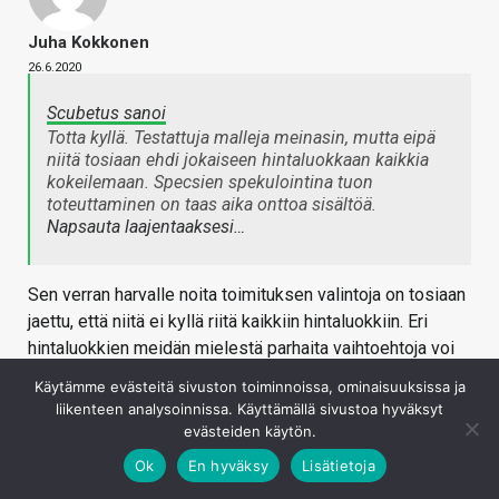
Juha Kokkonen
26.6.2020
Scubetus sanoi
Totta kyllä. Testattuja malleja meinasin, mutta eipä
niitä tosiaan ehdi jokaiseen hintaluokkaan kaikkia
kokeilemaan. Specsien spekulointina tuon
toteuttaminen on taas aika onttoa sisältöä.
Napsauta laajentaaksesi…
Sen verran harvalle noita toimituksen valintoja on tosiaan
jaettu, että niitä ei kyllä riitä kaikkiin hintaluokkiin. Eri
hintaluokkien meidän mielestä parhaita vaihtoehtoja voi
kyllä käydä hieman myöhemmin tänä vuonna läpi.
Käytämme evästeitä sivuston toiminnoissa, ominaisuuksissa ja
liikenteen analysoinnissa. Käyttämällä sivustoa hyväksyt
Kirjaudu sisään vastataksesi
evästeiden käytön.
Ok
En hyväksy
Lisätietoja