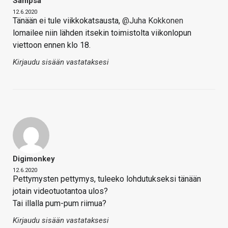
Sampsa
12.6.2020
Tänään ei tule viikkokatsausta,
@Juha Kokkonen
lomailee niin lähden itsekin toimistolta viikonlopun
viettoon ennen klo 18.
Kirjaudu sisään vastataksesi
Digimonkey
12.6.2020
Pettymysten pettymys, tuleeko lohdutukseksi tänään
jotain videotuotantoa ulos?
Tai illalla pum-pum riimua?
Kirjaudu sisään vastataksesi