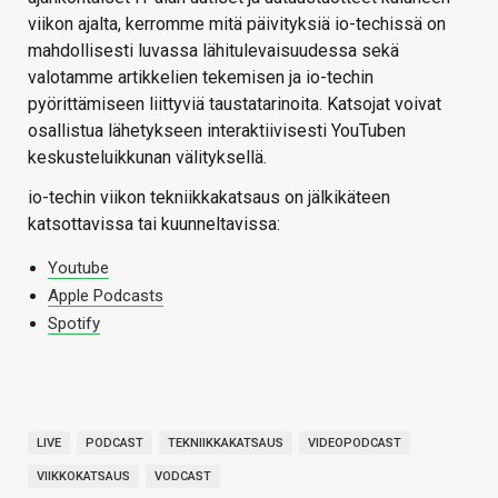
viikon ajalta, kerromme mitä päivityksiä io-techissä on
mahdollisesti luvassa lähitulevaisuudessa sekä
valotamme artikkelien tekemisen ja io-techin
pyörittämiseen liittyviä taustatarinoita. Katsojat voivat
osallistua lähetykseen interaktiivisesti YouTuben
keskusteluikkunan välityksellä.
io-techin viikon tekniikkakatsaus on jälkikäteen
katsottavissa tai kuunneltavissa:
Youtube
Apple Podcasts
Spotify
LIVE
PODCAST
TEKNIIKKAKATSAUS
VIDEOPODCAST
VIIKKOKATSAUS
VODCAST