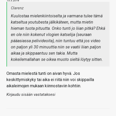
15.3.2018
Clarenz
Kuulostaa mielenkiintoiselta ja varmana tulee tämä
katseltua youtubesta jälkikäteen, mutta mietin
hieman tuota pituutta. Onko tunti jo liian pitkä? Ehkä
en ole niin kokenut vlogien katselija (seuraan
pääasiassa pelivideoita), niin tuntuu että jos video
on paljon yli 30 minuuttia niin se vaatii liian paljon
aikaa ja skippaantuu sen takia. Mutta
kokeilemallahan se oikea muoto sieltä löytyy sitten.
Omasta mielestä tunti on aivan hyvä. Jos
keskittymiskyky tai aika ei riitä niin voi skippailla
aikaleimojen mukaan kiinnostaviin kohtiin.
Kirjaudu sisään vastataksesi