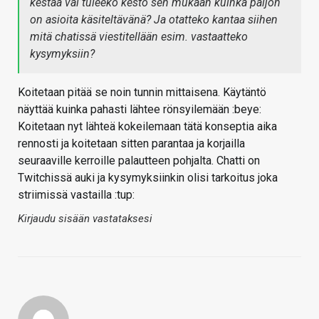
kestää vai tuleeko kesto sen mukaan kuinka paljon
on asioita käsiteltävänä? Ja otatteko kantaa siihen
mitä chatissä viestitellään esim. vastaatteko
kysymyksiin?
Koitetaan pitää se noin tunnin mittaisena. Käytäntö
näyttää kuinka pahasti lähtee rönsyilemään :beye:
Koitetaan nyt lähteä kokeilemaan tätä konseptia aika
rennosti ja koitetaan sitten parantaa ja korjailla
seuraaville kerroille palautteen pohjalta. Chatti on
Twitchissä auki ja kysymyksiinkin olisi tarkoitus joka
striimissä vastailla :tup:
Kirjaudu sisään vastataksesi