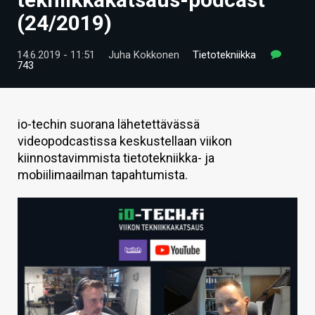
ARTIKKELIT
(24/2019)
VIDEOT
14.6.2019 - 11:51
Juha Kokkonen
Tietotekniikka
743
TECHBBS
TIETOA
io-techin suorana lähetettävässä
HINTA.FI
videopodcastissa keskustellaan viikon
kiinnostavimmista tietotekniikka- ja
KAUPPA
mobiilimaailman tapahtumista.
VAIHDA TEEMA
HAKU