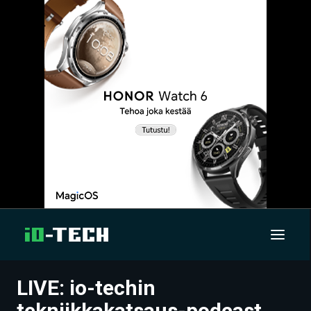
LIVE: io-techin
UUTISET
tekniikkakatsaus-podcast