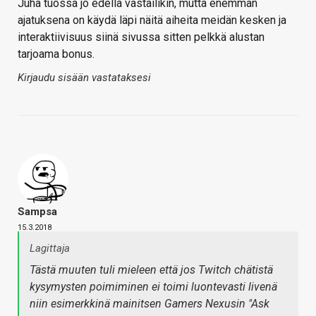
Juha tuossa jo edellä vastailikin, mutta enemmän
ajatuksena on käydä läpi näitä aiheita meidän kesken ja
interaktiivisuus siinä sivussa sitten pelkkä alustan
tarjoama bonus.
Kirjaudu sisään vastataksesi
Sampsa
15.3.2018
Lagittaja
Tästä muuten tuli mieleen että
jos
Twitch chätistä
kysymysten poimiminen ei toimi luontevasti livenä
niin esimerkkinä mainitsen Gamers Nexusin "Ask