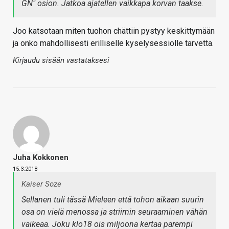
GN" osion. Jatkoa ajatellen vaikkapa korvan taakse.
Joo katsotaan miten tuohon chättiin pystyy keskittymään
ja onko mahdollisesti erilliselle kyselysessiolle tarvetta.
Kirjaudu sisään vastataksesi
Juha Kokkonen
15.3.2018
Kaiser Soze
Sellanen tuli tässä Mieleen että tohon aikaan suurin
osa on vielä menossa ja striimin seuraaminen vähän
vaikeaa. Joku klo18 ois miljoona kertaa parempi