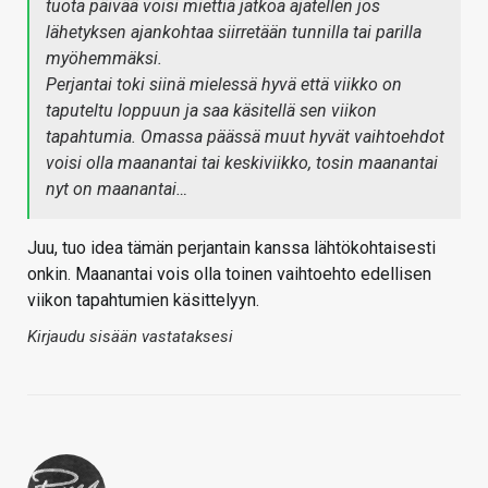
tuota päivää voisi miettiä jatkoa ajatellen jos
lähetyksen ajankohtaa siirretään tunnilla tai parilla
myöhemmäksi.
Perjantai toki siinä mielessä hyvä että viikko on
taputeltu loppuun ja saa käsitellä sen viikon
tapahtumia. Omassa päässä muut hyvät vaihtoehdot
voisi olla maanantai tai keskiviikko, tosin maanantai
nyt on maanantai…
Juu, tuo idea tämän perjantain kanssa lähtökohtaisesti
onkin. Maanantai vois olla toinen vaihtoehto edellisen
viikon tapahtumien käsittelyyn.
Kirjaudu sisään vastataksesi