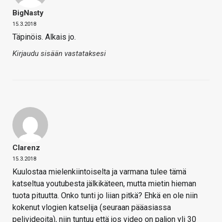
BigNasty
15.3.2018
Täpinöis. Alkais jo.
Kirjaudu sisään vastataksesi
Clarenz
15.3.2018
Kuulostaa mielenkiintoiselta ja varmana tulee tämä
katseltua youtubesta jälkikäteen, mutta mietin hieman
tuota pituutta. Onko tunti jo liian pitkä? Ehkä en ole niin
kokenut vlogien katselija (seuraan pääasiassa
pelivideoita), niin tuntuu että jos video on paljon yli 30