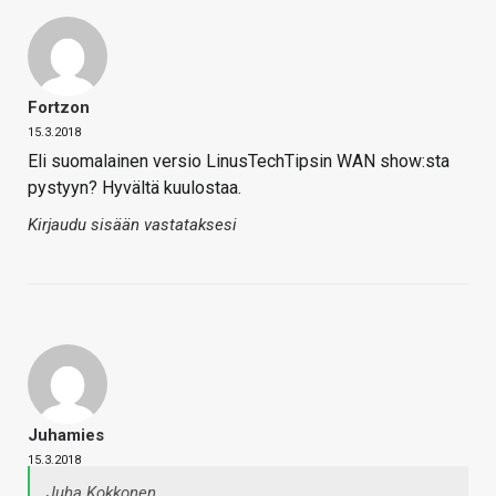
Fortzon
15.3.2018
Eli suomalainen versio LinusTechTipsin WAN show:sta
pystyyn? Hyvältä kuulostaa.
Kirjaudu sisään vastataksesi
Juhamies
15.3.2018
Juha Kokkonen