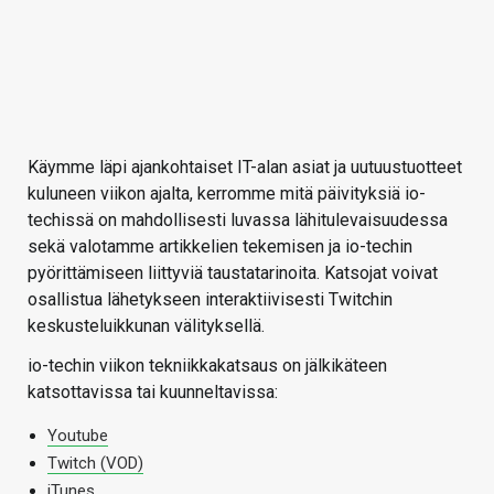
Käymme läpi ajankohtaiset IT-alan asiat ja uutuustuotteet
kuluneen viikon ajalta, kerromme mitä päivityksiä io-
techissä on mahdollisesti luvassa lähitulevaisuudessa
sekä valotamme artikkelien tekemisen ja io-techin
pyörittämiseen liittyviä taustatarinoita. Katsojat voivat
osallistua lähetykseen interaktiivisesti Twitchin
keskusteluikkunan välityksellä.
io-techin viikon tekniikkakatsaus on jälkikäteen
katsottavissa tai kuunneltavissa:
Youtube
Twitch (VOD)
iTunes