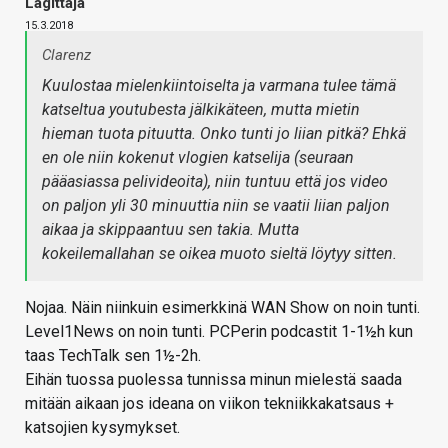
Lagittaja
15.3.2018
Clarenz
Kuulostaa mielenkiintoiselta ja varmana tulee tämä
katseltua youtubesta jälkikäteen, mutta mietin
hieman tuota pituutta. Onko tunti jo liian pitkä? Ehkä
en ole niin kokenut vlogien katselija (seuraan
pääasiassa pelivideoita), niin tuntuu että jos video
on paljon yli 30 minuuttia niin se vaatii liian paljon
aikaa ja skippaantuu sen takia. Mutta
kokeilemallahan se oikea muoto sieltä löytyy sitten.
Nojaa. Näin niinkuin esimerkkinä WAN Show on noin tunti.
Level1News on noin tunti. PCPerin podcastit 1-1½h kun
taas TechTalk sen 1½-2h.
Eihän tuossa puolessa tunnissa minun mielestä saada
mitään aikaan jos ideana on viikon tekniikkakatsaus +
katsojien kysymykset.