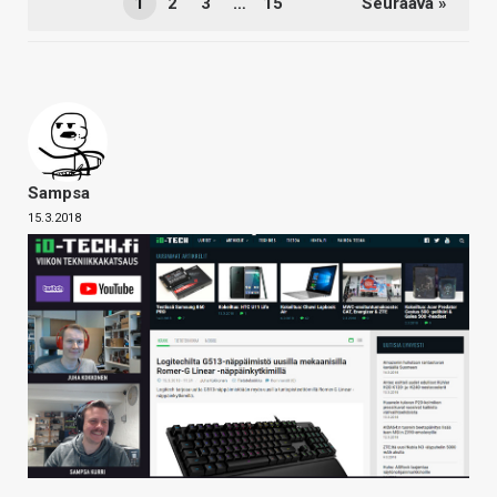
1
2
3
…
15
Seuraava »
Sampsa
15.3.2018