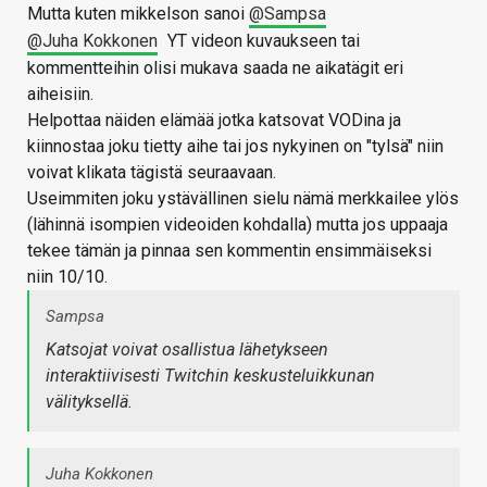
Mutta kuten mikkelson sanoi
@Sampsa
@Juha Kokkonen
YT videon kuvaukseen tai
kommentteihin olisi mukava saada ne aikatägit eri
aiheisiin.
Helpottaa näiden elämää jotka katsovat VODina ja
kiinnostaa joku tietty aihe tai jos nykyinen on "tylsä" niin
voivat klikata tägistä seuraavaan.
Useimmiten joku ystävällinen sielu nämä merkkailee ylös
(lähinnä isompien videoiden kohdalla) mutta jos uppaaja
tekee tämän ja pinnaa sen kommentin ensimmäiseksi
niin 10/10.
Sampsa
Katsojat voivat osallistua lähetykseen
interaktiivisesti Twitchin keskusteluikkunan
välityksellä.
Juha Kokkonen