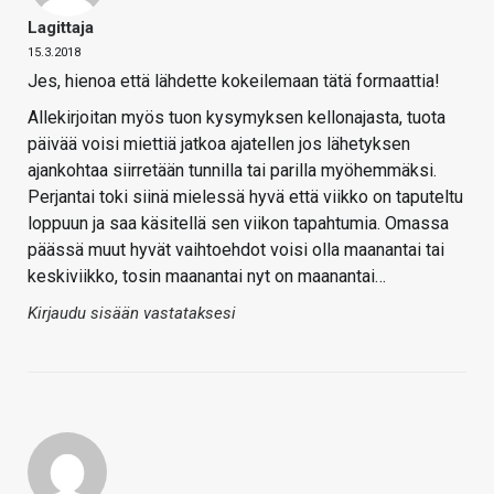
Lagittaja
15.3.2018
Jes, hienoa että lähdette kokeilemaan tätä formaattia!
Allekirjoitan myös tuon kysymyksen kellonajasta, tuota
päivää voisi miettiä jatkoa ajatellen jos lähetyksen
ajankohtaa siirretään tunnilla tai parilla myöhemmäksi.
Perjantai toki siinä mielessä hyvä että viikko on taputeltu
loppuun ja saa käsitellä sen viikon tapahtumia. Omassa
päässä muut hyvät vaihtoehdot voisi olla maanantai tai
keskiviikko, tosin maanantai nyt on maanantai…
Kirjaudu sisään vastataksesi