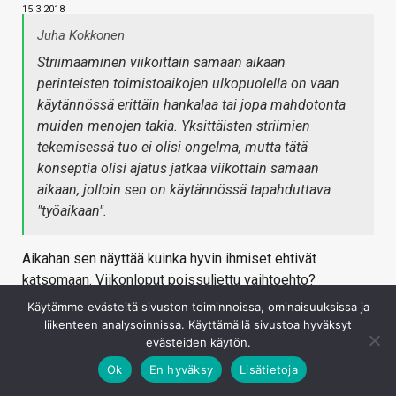
15.3.2018
Juha Kokkonen
Striimaaminen viikoittain samaan aikaan
perinteisten toimistoaikojen ulkopuolella on vaan
käytännössä erittäin hankalaa tai jopa mahdotonta
muiden menojen takia. Yksittäisten striimien
tekemisessä tuo ei olisi ongelma, mutta tätä
konseptia olisi ajatus jatkaa viikottain samaan
aikaan, jolloin sen on käytännössä tapahduttava
"työaikaan".
Aikahan sen näyttää kuinka hyvin ihmiset ehtivät
katsomaan. Viikonloput poissuljettu vaihtoehto?
Käytämme evästeitä sivuston toiminnoissa, ominaisuuksissa ja
Kirjaudu sisään vastataksesi
liikenteen analysoinnissa. Käyttämällä sivustoa hyväksyt
evästeiden käytön.
Ok
En hyväksy
Lisätietoja