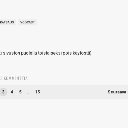
OKATSAUS
VODCAST
sivuston puolella toistaiseksi pois käytöstä)
43 KOMMENTTIA
3
4
5
…
15
Seuraava 