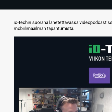
io-techin suorana lähetettävässä videopodcastissa
mobiilimaailman tapahtumista.