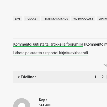
LIVE
PODCAST
TEKNIIKKAKATSAUS
VIDEOPODCAST
VIIKK
Kommentoi uutista tai artikkelia foorumilla
(Kommentointi 
Lähetä palautetta / raportoi kirjoitusvirheestä
7
« Edellinen
1
2
Kepe
14.4.2018