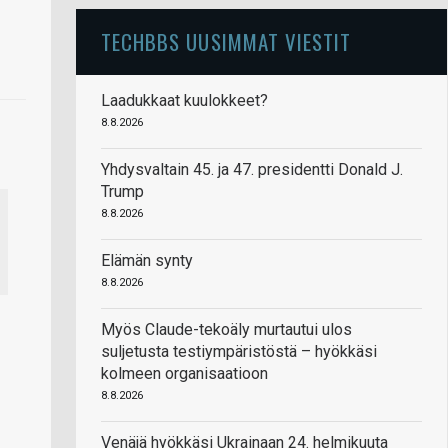
TECHBBS UUSIMMAT VIESTIT
Laadukkaat kuulokkeet?
8.8.2026
Yhdysvaltain 45. ja 47. presidentti Donald J.
Trump
8.8.2026
Elämän synty
8.8.2026
Myös Claude-tekoäly murtautui ulos
suljetusta testiympäristöstä – hyökkäsi
kolmeen organisaatioon
8.8.2026
Venäjä hyökkäsi Ukrainaan 24. helmikuuta