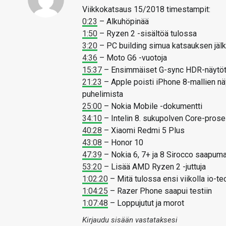
Viikkokatsaus 15/2018 timestampit:
0:23
– Alkuhöpinää
1:50
– Ryzen 2 -sisältöä tulossa
3:20
– PC building simua katsauksen jäl
4:36
– Moto G6 -vuotoja
15:37
– Ensimmäiset G-sync HDR-näytö
21:23
– Apple poisti iPhone 8-mallien näy
puhelimista
25:00
– Nokia Mobile -dokumentti
34:10
– Intelin 8. sukupolven Core-proses
40:28
– Xiaomi Redmi 5 Plus
43:08
– Honor 10
47:39
– Nokia 6, 7+ ja 8 Sirocco saapuma
53:20
– Lisää AMD Ryzen 2 -juttuja
1:02:20
– Mitä tulossa ensi viikolla io-te
1:04:25
– Razer Phone saapui testiin
1:07:48
– Loppujutut ja morot
Kirjaudu sisään vastataksesi