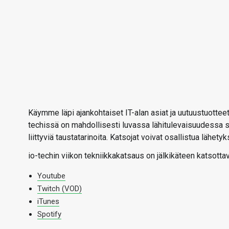
Käymme läpi ajankohtaiset IT-alan asiat ja uutuustuotteet
techissä on mahdollisesti luvassa lähitulevaisuudessa s
liittyviä taustatarinoita. Katsojat voivat osallistua lähet
io-techin viikon tekniikkakatsaus on jälkikäteen katsotta
Youtube
Twitch (VOD)
iTunes
Spotify