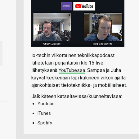
io-techin viikottainen tekniikkapodcast
lähetetään perjantaisin klo 15 live-
lähetyksenä
YouTubessa
. Sampsa ja Juha
käyvät keskenään läpi kuluneen viikon ajalta
ajankohtaiset tietotekniikka- ja mobiiliaiheet.
Jälkikäteen katseltavissa/kuunneltavissa:
Youtube
iTunes
Spotify