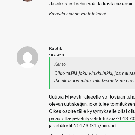
Ja eikös io-techin väki tarkasta ne ensin
Kirjaudu sisään vastataksesi
Kaotik
18.4.2018
Kanto
Oliko täällä joku vinkkilinkki, jos halu
Ja eikös io-techin väki tarkasta ne en
Uutisia lyhyesti -alueelle voi tosiaan te
olevan uutisketjun, joka tulee toimitukse
Oikea osoite tälle kysymykselle olisi oll
palautetta-ja-kehitysehdotuksia-2018.7
ja-artikkelit-2017.30317/unread