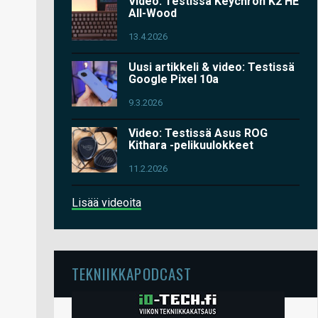
Video: Testissä Keychron K2 HE
All-Wood
13.4.2026
Uusi artikkeli & video: Testissä
Google Pixel 10a
9.3.2026
Video: Testissä Asus ROG
Kithara -pelikuulokkeet
11.2.2026
Lisää videoita
TEKNIIKKAPODCAST