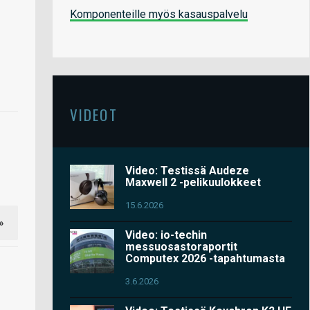
Komponenteille myös kasauspalvelu
VIDEOT
Video: Testissä Audeze
Maxwell 2 -pelikuulokkeet
15.6.2026
»
Video: io-techin
messuosastoraportit
Computex 2026 -tapahtumasta
3.6.2026