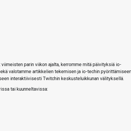
 viimeisten parin viikon ajalta, kerromme mitä päivityksiä io-
ekä valotamme artikkelien tekemisen ja io-techin pyörittämisee
ykseen interaktiivisesti Twitchin keskusteluikkunan välityksellä.
vissa tai kuunneltavissa: