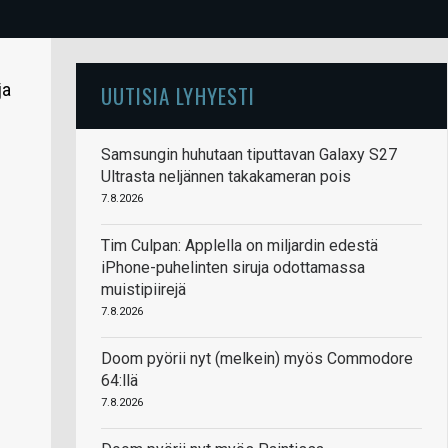
ja
UUTISIA LYHYESTI
Samsungin huhutaan tiputtavan Galaxy S27
Ultrasta neljännen takakameran pois
7.8.2026
Tim Culpan: Applella on miljardin edestä
iPhone-puhelinten siruja odottamassa
muistipiirejä
7.8.2026
Doom pyörii nyt (melkein) myös Commodore
64:llä
7.8.2026