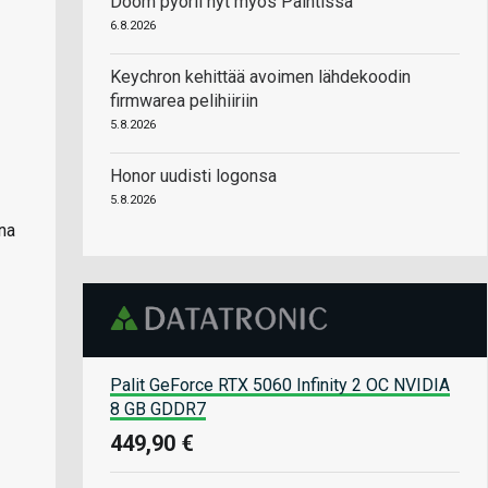
Doom pyörii nyt myös Paintissa
6.8.2026
Keychron kehittää avoimen lähdekoodin
firmwarea pelihiiriin
5.8.2026
Honor uudisti logonsa
5.8.2026
na
Palit GeForce RTX 5060 Infinity 2 OC NVIDIA
8 GB GDDR7
449,90 €