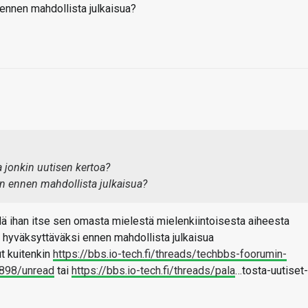
 ennen mahdollista julkaisua?
aa jonkin uutisen kertoa?
sin ennen mahdollista julkaisua?
hdä ihan itse sen omasta mielestä mielenkiintoisesta aiheesta
n hyväksyttäväksi ennen mahdollista julkaisua
ut kuitenkin
https://bbs.io-tech.fi/threads/techbbs-foorumin-
3898/unread
tai
https://bbs.io-tech.fi/threads/pala
…tosta-uutiset-