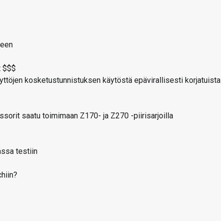
keen
t $$$
ttöjen kosketustunnistuksen käytöstä epävirallisesti korjatuista
sorit saatu toimimaan Z170- ja Z270 -piirisarjoilla
ssa testiin
chiin?