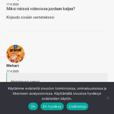
17.4.2020
Miksi näissä videoissa juodaan kaljaa?
Kirjaudu sisään vastataksesi
Mehari
17.4.2020
Henriquez sanoi
Miksi näissä videoissa juodaan kaljaa?
Käytämme evästeitä sivuston toiminnoissa, ominaisuuksissa ja
Napsauta laajentaaksesi…
liikenteen analysoinnissa. Käyttämällä sivustoa hyväksyt
evästeiden käytön.
Ok
En hyväksy
Lisätietoja
Mikäs ongelma siinä on? Ei täällä nyt mitkään