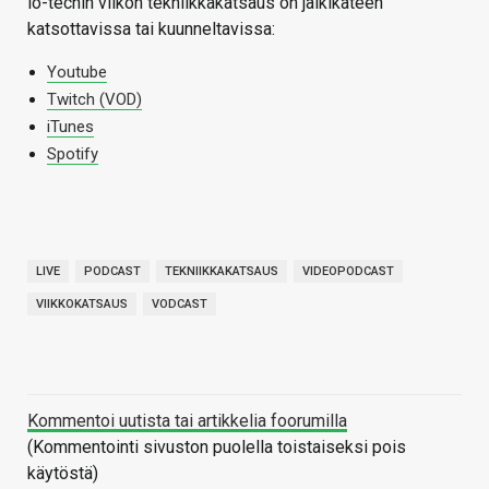
io-techin viikon tekniikkakatsaus on jälkikäteen
katsottavissa tai kuunneltavissa:
Youtube
Twitch (VOD)
iTunes
Spotify
LIVE
PODCAST
TEKNIIKKAKATSAUS
VIDEOPODCAST
VIIKKOKATSAUS
VODCAST
Kommentoi uutista tai artikkelia foorumilla
(Kommentointi sivuston puolella toistaiseksi pois
käytöstä)