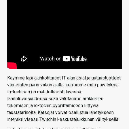
Käymme läpi ajankohtaiset IT-alan asiat ja uutuustuotteet
viimeisten parin viikon ajalta, kerromme mitä päivityksiä
io-techissä on mahdollisesti luvassa
lähitulevaisuudessa sekä valotamme artikkelien
tekemisen ja io-techin pyörittämiseen liittyviä
taustatarinoita. Katsojat voivat osallistua lähetykseen
interaktiivisesti Twitchin keskusteluikkunan välityksellä.