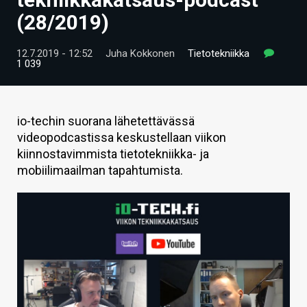
ARTIKKELIT
(28/2019)
VIDEOT
12.7.2019 - 12:52
Juha Kokkonen
Tietotekniikka
1 039
TECHBBS
TIETOA
io-techin suorana lähetettävässä
HINTA.FI
videopodcastissa keskustellaan viikon
kiinnostavimmista tietotekniikka- ja
KAUPPA
mobiilimaailman tapahtumista.
VAIHDA TEEMA
HAKU