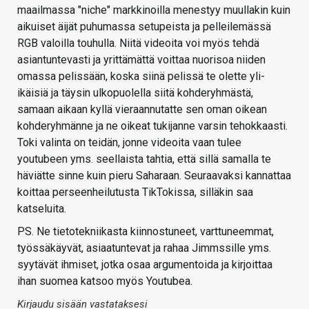
maailmassa "niche" markkinoilla menestyy muullakin kuin
aikuiset äijät puhumassa setupeista ja pelleilemässä
RGB valoilla touhulla. Niitä videoita voi myös tehdä
asiantuntevasti ja yrittämättä voittaa nuorisoa niiden
omassa pelissään, koska siinä pelissä te olette yli-
ikäisiä ja täysin ulkopuolella siitä kohderyhmästä,
samaan aikaan kyllä vieraannutatte sen oman oikean
kohderyhmänne ja ne oikeat tukijanne varsin tehokkaasti.
Toki valinta on teidän, jonne videoita vaan tulee
youtubeen yms. seellaista tahtia, että sillä samalla te
häviätte sinne kuin pieru Saharaan. Seuraavaksi kannattaa
koittaa perseenheilutusta TikTokissa, silläkin saa
katseluita.
PS. Ne tietotekniikasta kiinnostuneet, varttuneemmat,
työssäkäyvät, asiaatuntevat ja rahaa Jimmssille yms.
syytävät ihmiset, jotka osaa argumentoida ja kirjoittaa
ihan suomea katsoo myös Youtubea.
Kirjaudu sisään vastataksesi