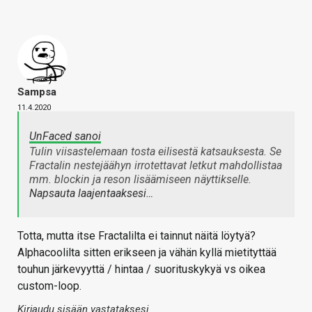
Sampsa
11.4.2020
UnFaced sanoi
Tulin viisastelemaan tosta eilisestä katsauksesta. Se
Fractalin nestejäähyn irrotettavat letkut mahdollistaa
mm. blockin ja reson lisäämiseen näyttikselle.
Napsauta laajentaaksesi…
Totta, mutta itse Fractalilta ei tainnut näitä löytyä?
Alphacoolilta sitten erikseen ja vähän kyllä mietityttää
touhun järkevyyttä / hintaa / suorituskykyä vs oikea
custom-loop.
Kirjaudu sisään vastataksesi