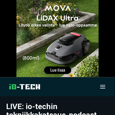
LIVE: io-techin
UUTISET
tekniikkakatsaus-podcast