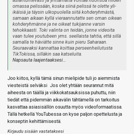
asiantuntevasti ja yrittämättä voittaa nuorisoa niiden
omassa pelissään, koska siinä pelissä te olette yli-
ikäisiä ja täysin ulkopuolella siitä kohderyhmästä,
samaan aikaan kyllä vieraannutatte sen oman oikean
kohderyhmänne ja ne oikeat tukijanne varsin
tehokkaasti. Toki valinta on teidän, jonne videoita
vaan tulee youtubeen yms. seellaista tahtia, että sillä
samalla te häviätte sinne kuin pieru Saharaan.
Seuraavaksi kannattaa koittaa perseenheilutusta
TikTokissa, silläkin saa katseluita.
Napsauta laajentaaksesi…
Joo kiitos, kyllä tämä sinun mielipide tuli jo aiemmista
viesteistä selväksi
Jos olet yhtään seurannut mitä
aiheesta on täällä ja viikkokatsauksissa puhuttu, niin
tiedät että pidemmän aikavälin tähtämellä on tarkoitus
kasvattaa asiasisällön osuutta myös videoformaatissa.
Tällä hetkellä YouTubessa on kyse paljon opettelusta ja
konseptin kehittämisestä.
Kirjaudu sisään vastataksesi