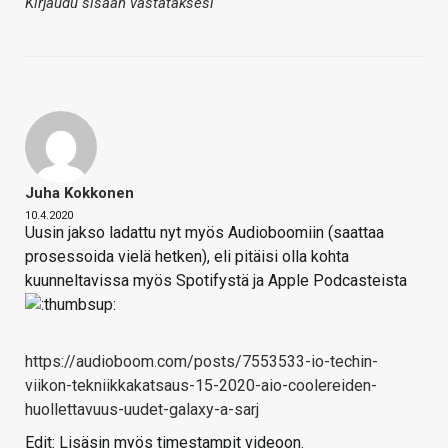
Kirjaudu sisään vastataksesi
Juha Kokkonen
10.4.2020
Uusin jakso ladattu nyt myös Audioboomiin (saattaa
prosessoida vielä hetken), eli pitäisi olla kohta
kuunneltavissa myös Spotifystä ja Apple Podcasteista
https://audioboom.com/posts/7553533-io-techin-
viikon-tekniikkakatsaus-15-2020-aio-coolereiden-
huollettavuus-uudet-galaxy-a-sarj
Edit: Lisäsin myös timestampit videoon.