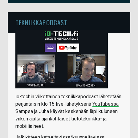
TEKNIIKKAPODCAST
io-techin viikottainen tekniikkapodcast lähetetään
perjantaisin klo 15 live-lähetyksenä
YouTubessa
.
Sampsa ja Juha käyvät keskenään läpi kuluneen
viikon ajalta ajankohtaiset tietotekniikka- ja
mobiiliaiheet.
Jälkikäteen katseltavissa/kuunneltavissa: