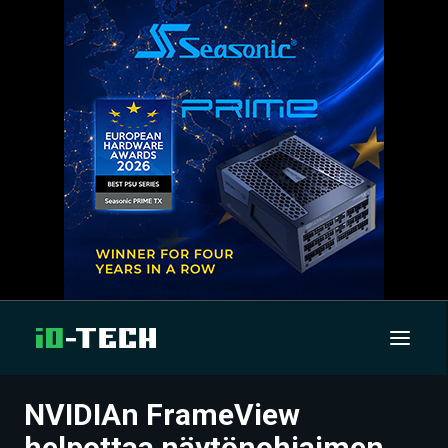
NVIDIAn FrameView
UUTISET
helpottaa näytönohjaimen