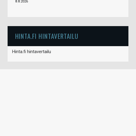
8.8.2026
HINTA.FI HINTAVERTAILU
Hinta.fi hintavertailu