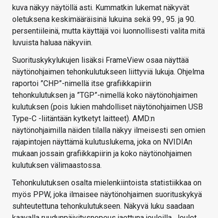
kuva näkyy näytöllä asti. Kummatkin lukemat näkyvät
oletuksena keskimääräisinä lukuina sekä 99., 95. ja 90.
persentiileinä, mutta käyttäjä voi luonnollisesti valita mitä
luvuista haluaa näkyviin.
Suorituskykylukujen lisäksi FrameView osaa näyttää
näytönohjaimen tehonkulutukseen liittyviä lukuja. Ohjelma
raportoi ”CHP”-nimellä itse grafiikkapiirin
tehonkulutuksen ja ”TGP”-nimellä koko näytönohjaimen
kulutuksen (pois lukien mahdolliset näytönohjaimen USB
Type-C -liitäntään kytketyt laitteet). AMD:n
näytönohjaimilla näiden tilalla näkyy ilmeisesti sen omien
rajapintojen näyttämä kulutuslukema, joka on NVIDIAn
mukaan jossain grafiikkapiirin ja koko näytönohjaimen
kulutuksen välimaastossa.
Tehonkulutuksen osalta mielenkiintoista statistiikkaa on
myös PPW, joka ilmaisee näytönohjaimen suorituskykyä
suhteutettuna tehonkulutukseen. Näkyvä luku saadaan
kaavalla ruudunpäivitysnopeus jaettuna jouleilla. Joulet