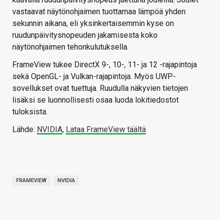
vastaavat näytönohjaimen tuottamaa lämpöä yhden
sekunnin aikana, eli yksinkertaisemmin kyse on
ruudunpäivitysnopeuden jakamisesta koko
näytönohjaimen tehonkulutuksella.
FrameView tukee DirectX 9-, 10-, 11- ja 12 -rajapintoja
sekä OpenGL- ja Vulkan-rajapintoja. Myös UWP-
sovellukset ovat tuettuja. Ruudulla näkyvien tietojen
lisäksi se luonnollisesti osaa luoda lokitiedostot
tuloksista.
Lähde:
NVIDIA
,
Lataa FrameView täältä
FRAMEVIEW
NVIDIA