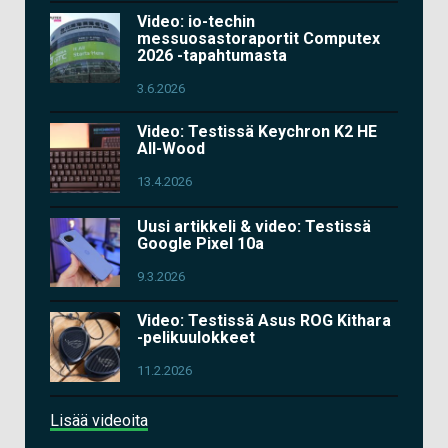
Video: io-techin
messuosastoraportit Computex
2026 -tapahtumasta
3.6.2026
Video: Testissä Keychron K2 HE
All-Wood
13.4.2026
Uusi artikkeli & video: Testissä
Google Pixel 10a
9.3.2026
Video: Testissä Asus ROG Kithara
-pelikuulokkeet
11.2.2026
Lisää videoita