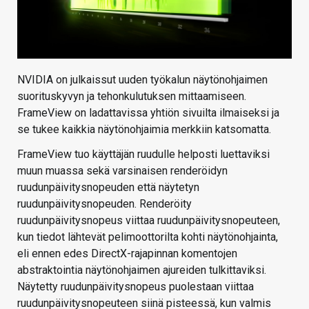
NVIDIA on julkaissut uuden työkalun näytönohjaimen
suorituskyvyn ja tehonkulutuksen mittaamiseen.
FrameView on ladattavissa yhtiön sivuilta ilmaiseksi ja
se tukee kaikkia näytönohjaimia merkkiin katsomatta.
FrameView tuo käyttäjän ruudulle helposti luettaviksi
muun muassa sekä varsinaisen renderöidyn
ruudunpäivitysnopeuden että näytetyn
ruudunpäivitysnopeuden. Renderöity
ruudunpäivitysnopeus viittaa ruudunpäivitysnopeuteen,
kun tiedot lähtevät pelimoottorilta kohti näytönohjainta,
eli ennen edes DirectX-rajapinnan komentojen
abstraktointia näytönohjaimen ajureiden tulkittaviksi.
Näytetty ruudunpäivitysnopeus puolestaan viittaa
ruudunpäivitysnopeuteen siinä pisteessä, kun valmis