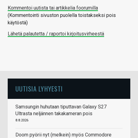
Kommentoi uutista tai artikkelia foorumilla
(Kommentointi sivuston puolella toistakseksi pois
käytöstä)
Lähetä palautetta / raportoi kirjoitusvirheestä
UUTISIA LYHYESTI
Samsungin huhutaan tiputtavan Galaxy S27
Ultrasta neljännen takakameran pois
8.8.2026
Doom pyörii nyt (melkein) myös Commodore