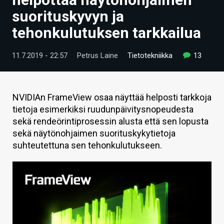
ARTIKKELIT
suorituskyvyn ja
tehonkulutuksen tarkkailua
VIDEOT
TECHBBS
11.7.2019 - 22:57
Petrus Laine
Tietotekniikka
13
TIETOA
HINTA.FI
NVIDIAn FrameView osaa näyttää helposti tarkkoja
tietoja esimerkiksi ruudunpäivitysnopeudesta
KAUPPA
sekä rendeörintiprosessin alusta että sen lopusta
sekä näytönohjaimen suorituskykytietoja
VAIHDA TEEMA
suhteutettuna sen tehonkulutukseen.
HAKU