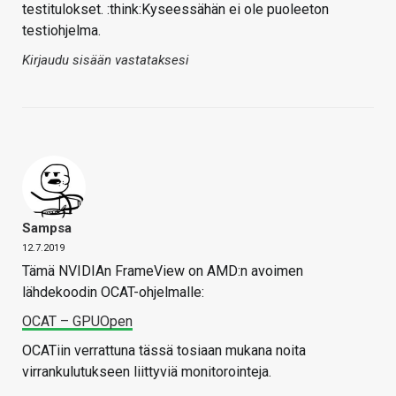
testitulokset. :think:Kyseessähän ei ole puoleeton
testiohjelma.
Kirjaudu sisään vastataksesi
Sampsa
12.7.2019
Tämä NVIDIAn FrameView on AMD:n avoimen
lähdekoodin OCAT-ohjelmalle:
OCAT – GPUOpen
OCATiin verrattuna tässä tosiaan mukana noita
virrankulutukseen liittyviä monitorointeja.