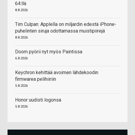
64:llä
8.8.2026
Tim Culpan: Applella on miljardin edestä iPhone-
puhelinten siruja odottamassa muistipiirejä
8.8.2026
Doom pyörii nyt myös Paintissa
6.8.2026
Keychron kehittää avoimen lähdekoodin
firmwarea pelihiiriin
5.8.2026
Honor uudisti logonsa
5.8.2026