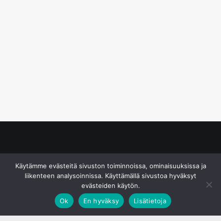
© S&J Media Oy
Käytämme evästeitä sivuston toiminnoissa, ominaisuuksissa ja
liikenteen analysoinnissa. Käyttämällä sivustoa hyväksyt
evästeiden käytön.
Ok
En hyväksy
Lisätietoja
;