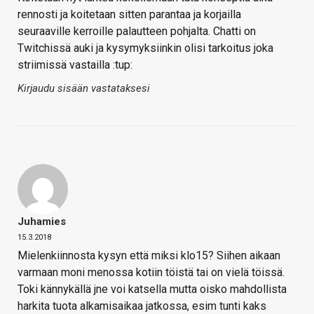
rennosti ja koitetaan sitten parantaa ja korjailla
seuraaville kerroille palautteen pohjalta. Chatti on
Twitchissä auki ja kysymyksiinkin olisi tarkoitus joka
striimissä vastailla :tup:
Kirjaudu sisään vastataksesi
Juhamies
15.3.2018
Mielenkiinnosta kysyn että miksi klo15? Siihen aikaan
varmaan moni menossa kotiin töistä tai on vielä töissä.
Toki kännykällä jne voi katsella mutta oisko mahdollista
harkita tuota alkamisaikaa jatkossa, esim tunti kaks