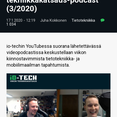
ARTIKKELIT
(3/2020)
VIDEOT
17.1.2020 - 12:19
Juha Kokkonen
Tietotekniikka
1 034
TECHBBS
TIETOA
io-techin YouTubessa suorana lähetettävässä
HINTA.FI
videopodcastissa keskustellaan viikon
kiinnostavimmista tietotekniikka- ja
KAUPPA
mobiilimaailman tapahtumista.
VAIHDA TEEMA
HAKU