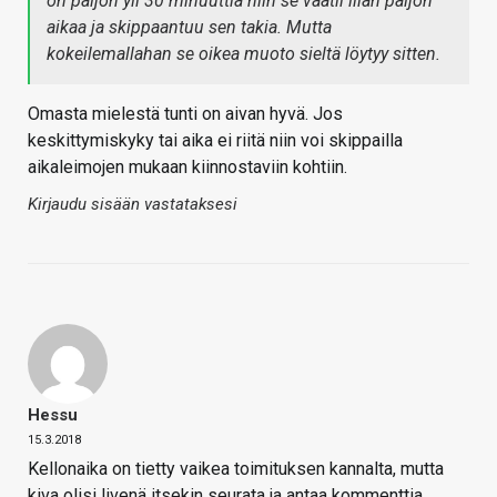
on paljon yli 30 minuuttia niin se vaatii liian paljon
aikaa ja skippaantuu sen takia. Mutta
kokeilemallahan se oikea muoto sieltä löytyy sitten.
Omasta mielestä tunti on aivan hyvä. Jos
keskittymiskyky tai aika ei riitä niin voi skippailla
aikaleimojen mukaan kiinnostaviin kohtiin.
Kirjaudu sisään vastataksesi
Hessu
15.3.2018
Kellonaika on tietty vaikea toimituksen kannalta, mutta
kiva olisi livenä itsekin seurata ja antaa kommenttia