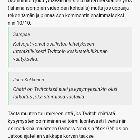
Useimmiten joku ystävällinen sielu nämä merkkailee ylös
(lähinnä isompien videoiden kohdalla) mutta jos uppaaja
tekee tämän ja pinnaa sen kommentin ensimmäiseksi
niin 10/10.
Sampsa
Katsojat voivat osallistua lähetykseen
interaktiivisesti Twitchin keskusteluikkunan
välityksellä.
Juha Kokkonen
Chatti on Twitchissä auki ja kysymyksiinkin olisi
tarkoitus joka striimissä vastailla
Tästä muuten tuli mieleen että
jos
Twitch chätistä
kysymysten poimiminen ei toimi luontevasti livenä niin
esimerkkinä mainitsen Gamers Nexusin "Ask GN" osion.
Jatkoa ajatellen vaikkapa korvan taakse.