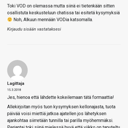
Toki VOD on olemassa mutta siinä ei tietenkään sitten
osallistuta keskusteluun chatissa tai esitetä kysymyksiä
Noh, Alkuun mennään VODia katsomalla.
Kirjaudu sisään vastataksesi
Lagittaja
15.3.2018
Jes, hienoa että lähdette kokeilemaan tätä formaattia!
Allekirjoitan myös tuon kysymyksen kellonajasta, tuota
päivää voisi miettiä jatkoa ajatellen jos lähetyksen
ajankohtaa siirretään tunnilla tai parilla myöhemmäksi.
Perjantai toki siinä mielessä hyvä että viikko on taputeltu