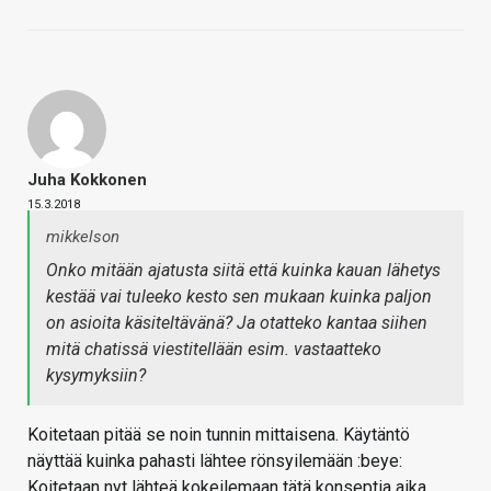
Juha Kokkonen
15.3.2018
mikkelson
Onko mitään ajatusta siitä että kuinka kauan lähetys
kestää vai tuleeko kesto sen mukaan kuinka paljon
on asioita käsiteltävänä? Ja otatteko kantaa siihen
mitä chatissä viestitellään esim. vastaatteko
kysymyksiin?
Koitetaan pitää se noin tunnin mittaisena. Käytäntö
näyttää kuinka pahasti lähtee rönsyilemään :beye:
Koitetaan nyt lähteä kokeilemaan tätä konseptia aika