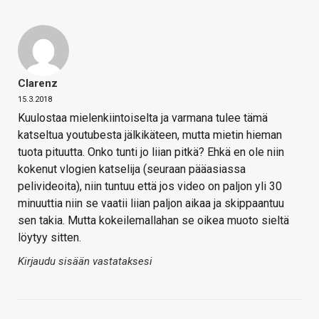
Clarenz
15.3.2018
Kuulostaa mielenkiintoiselta ja varmana tulee tämä
katseltua youtubesta jälkikäteen, mutta mietin hieman
tuota pituutta. Onko tunti jo liian pitkä? Ehkä en ole niin
kokenut vlogien katselija (seuraan pääasiassa
pelivideoita), niin tuntuu että jos video on paljon yli 30
minuuttia niin se vaatii liian paljon aikaa ja skippaantuu
sen takia. Mutta kokeilemallahan se oikea muoto sieltä
löytyy sitten.
Kirjaudu sisään vastataksesi