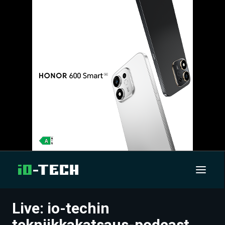
Live: io-techin
UUTISET
tekniikkakatsaus-podcast