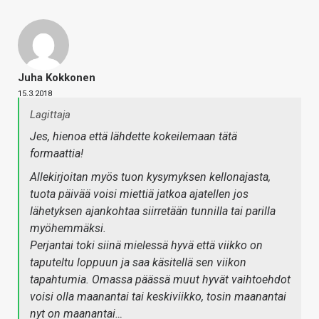
Juha Kokkonen
15.3.2018
Lagittaja
Jes, hienoa että lähdette kokeilemaan tätä
formaattia!
Allekirjoitan myös tuon kysymyksen kellonajasta,
tuota päivää voisi miettiä jatkoa ajatellen jos
lähetyksen ajankohtaa siirretään tunnilla tai parilla
myöhemmäksi.
Perjantai toki siinä mielessä hyvä että viikko on
taputeltu loppuun ja saa käsitellä sen viikon
tapahtumia. Omassa päässä muut hyvät vaihtoehdot
voisi olla maanantai tai keskiviikko, tosin maanantai
nyt on maanantai…