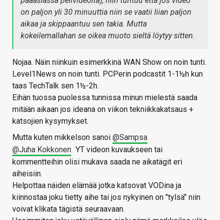
pääasiassa pelivideoita), niin tuntuu että jos video
on paljon yli 30 minuuttia niin se vaatii liian paljon
aikaa ja skippaantuu sen takia. Mutta
kokeilemallahan se oikea muoto sieltä löytyy sitten.
Nojaa. Näin niinkuin esimerkkinä WAN Show on noin tunti.
Level1News on noin tunti. PCPerin podcastit 1-1½h kun
taas TechTalk sen 1½-2h.
Eihän tuossa puolessa tunnissa minun mielestä saada
mitään aikaan jos ideana on viikon tekniikkakatsaus +
katsojien kysymykset.
Mutta kuten mikkelson sanoi
@Sampsa
@Juha Kokkonen
YT videon kuvaukseen tai
kommentteihin olisi mukava saada ne aikatägit eri
aiheisiin.
Helpottaa näiden elämää jotka katsovat VODina ja
kiinnostaa joku tietty aihe tai jos nykyinen on "tylsä" niin
voivat klikata tägistä seuraavaan.