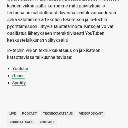
kahden viikon ajalta, kerromme mitä päivityksiä io-
techissä on mahdollisesti luvassa lähitulevaisuudessa
sekä valotamme artikkelien tekemisen ja io-techin
pyörittämiseen liittyviä taustatarinoita. Katsojat voivat
osallistua lähetykseen interaktiivisesti YouTuben
keskusteluikkunan välityksellä.
io-techin viikon tekniikkakatsaus on jälkikäteen
katsottavissa tai kuunneltavissa:
Youtube
iTunes
Spotify
LIVE
PODCAST
TEKNIIKKAKATSAUS
VIDEOPODCAST
VIIKKOKATSAUS
VODCAST