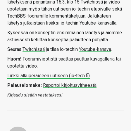
lähetyksenä perjantaina 16.3. klo 15 Twitchissä ja video
upotetaan myös tähän uutiseen io-techin etusivulle sekä
TechBBS-foorumille kommenttiketjuun. Jälkikäteen
lähetys julkaistaan lisäksi io-techin Youtube-kanavalla.
Kyseessä on konseptin ensimmäinen lähetys ja aiomme
aktiivisesti kehittää konseptia palautteen pohjalta.
Seuraa
Twitchissä
ja tilaa io-techin
Youtube-kanava
.
Huom!
Foorumiviestistä saattaa puuttua kuvagalleria tai
upotettu video.
Linkki alkuperäiseen uutiseen (io-tech.fi)
Palautelomake:
Raportoi kirjoitusvirheestä
Kirjaudu sisään vastataksesi