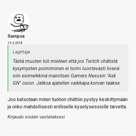
Sampsa
15.3.2018
Lagittaja
Tästä muuten tuli mieleen että
jos
Twitch chätistä
kysymysten poimiminen ei toimi luontevasti livenä
niin esimerkkinä mainitsen Gamers Nexusin "Ask
GN" osion. Jatkoa ajatellen vaikkapa korvan taakse.
Joo katsotaan miten tuohon chättiin pystyy keskittymään
ja onko mahdollisesti erilliselle kyselysessiolle tarvetta.
Kirjaudu sisään vastataksesi