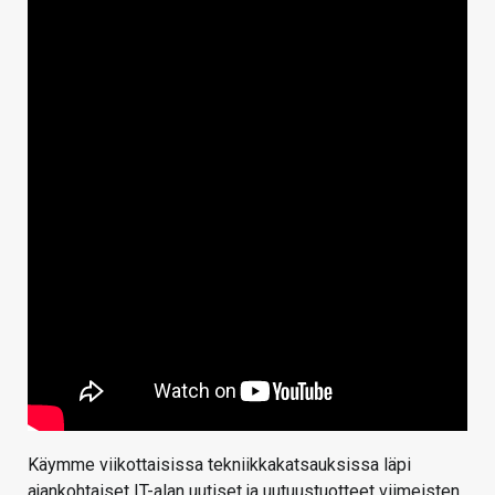
Käymme viikottaisissa tekniikkakatsauksissa läpi
ajankohtaiset IT-alan uutiset ja uutuustuotteet viimeisten