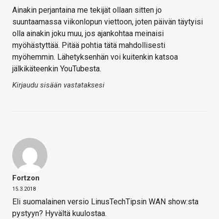
Ainakin perjantaina me tekijät ollaan sitten jo
suuntaamassa viikonlopun viettoon, joten päivän täytyisi
olla ainakin joku muu, jos ajankohtaa meinaisi
myöhästyttää. Pitää pohtia tätä mahdollisesti
myöhemmin. Lähetyksenhän voi kuitenkin katsoa
jälkikäteenkin YouTubesta.
Kirjaudu sisään vastataksesi
Fortzon
15.3.2018
Eli suomalainen versio LinusTechTipsin WAN show:sta
pystyyn? Hyvältä kuulostaa.