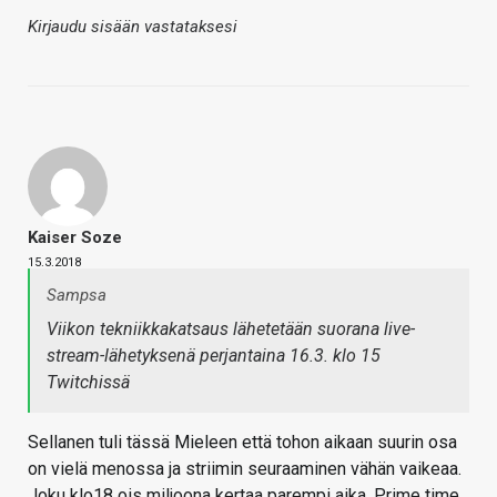
Kirjaudu sisään vastataksesi
Kaiser Soze
15.3.2018
Sampsa
Viikon tekniikkakatsaus lähetetään suorana live-
stream-lähetyksenä perjantaina 16.3. klo 15
Twitchissä
Sellanen tuli tässä Mieleen että tohon aikaan suurin osa
on vielä menossa ja striimin seuraaminen vähän vaikeaa.
Joku klo18 ois miljoona kertaa parempi aika. Prime time