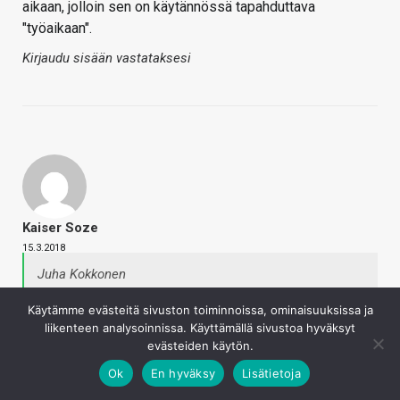
aikaan, jolloin sen on käytännössä tapahduttava
"työaikaan".
Kirjaudu sisään vastataksesi
Kaiser Soze
15.3.2018
Juha Kokkonen
Striimaaminen viikoittain samaan aikaan
Käytämme evästeitä sivuston toiminnoissa, ominaisuuksissa ja
perinteisten toimistoaikojen ulkopuolella on vaan
liikenteen analysoinnissa. Käyttämällä sivustoa hyväksyt
käytännössä erittäin hankalaa tai jopa mahdotonta
evästeiden käytön.
muiden menojen takia. Yksittäisten striimien
Ok
En hyväksy
Lisätietoja
tekemisessä tuo ei olisi ongelma, mutta tätä