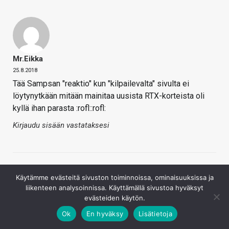
Mr.eikka
25.8.2018
Tää Sampsan "reaktio" kun "kilpailevalta" sivulta ei
löytynytkään mitään mainitaa uusista RTX-korteista oli
kyllä ihan parasta :rofl::rofl:
Kirjaudu sisään vastataksesi
Käytämme evästeitä sivuston toiminnoissa, ominaisuuksissa ja
liikenteen analysoinnissa. Käyttämällä sivustoa hyväksyt
evästeiden käytön.
Ok
En hyväksy
Lisätietoja
Tapio_75