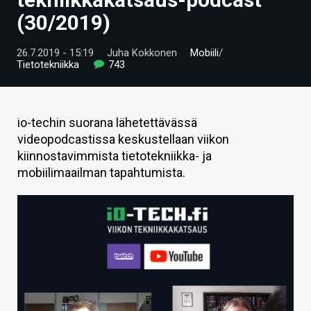
ARTIKKELIT
(30/2019)
VIDEOT
26.7.2019 - 15:19
Juha Kokkonen
Mobiili
/
Tietotekniikka
743
TECHBBS
TIETOA
io-techin suorana lähetettävässä
HINTA.FI
videopodcastissa keskustellaan viikon
kiinnostavimmista tietotekniikka- ja
KAUPPA
mobiilimaailman tapahtumista.
VAIHDA TEEMA
HAKU