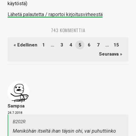
käytöstä)
Lähetä palautetta / raportoi kirjoitusvirheestä
743 KOMMENTTIA
« Edellinen
1
…
3
4
5
6
7
…
15
Seuraava »
Sampsa
24.7.2018
B202R
Meniköhän itseltä ihan täysin ohi, vai puhuttiinko