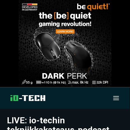
LIVE: io-techin
UUTISET
tekniikkakatsaus-podcast