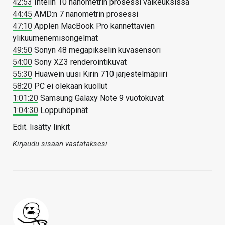
42:53
Intelin 10 nanometrin prosessi vaikeuksissa
44:45
AMD:n 7 nanometrin prosessi
47:10
Applen MacBook Pro kannettavien
ylikuumenemisongelmat
49:50
Sonyn 48 megapikselin kuvasensori
54:00
Sony XZ3 renderöintikuvat
55:30
Huawein uusi Kirin 710 järjestelmäpiiri
58:20
PC ei olekaan kuollut
1:01:20
Samsung Galaxy Note 9 vuotokuvat
1:04:30
Loppuhöpinät
Edit. lisätty linkit
Kirjaudu sisään vastataksesi