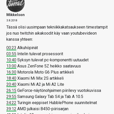
Mikkelson
3.8.2018
Tässä olisi uusimpaan tekniikkakatsaukseen timestampit
jos nuo twitchin aikakoodit käy vaan youtubevideon
kanssa yhteen:
00:23
Alkuhöpinät
03:55
Intelin tulevat prosessorit
10:40
Syksyn tulevat pc-komponentti uutuudet
13:00
Asus ZenFone 5Z heikko saatavuus
16:30
Motorola Moto G6 Plus artikkeli
18:40
Xiaomi Mi Mix 2S artikkeli
20:40
Xiaomi Mi A2 ja Mi A2 Lite
26:15
GeForce-näytönohjaimen piirilevy vuotokuvissa
29:55
Samsung Galaxy Tab S4 ja Tab A 10.5
34:22
Turingin eeppiset HubblePhone suunnitelmat
39:12
AMD julkaisi B450-piirisarjan