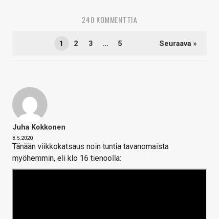
240 KOMMENTTIA
1
2
3
…
5
Seuraava »
Juha Kokkonen
8.5.2020
Tänään viikkokatsaus noin tuntia tavanomaista
myöhemmin, eli klo 16 tienoolla: