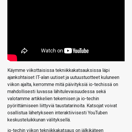
Käymme viikottaisissa tekniikkakatsauksissa läpi
ajankohtaiset IT-alan uutiset ja uutuustuotteet kuluneen
viikon ajalta, kerromme mitä päivityksiä io-techissä on
mahdollisesti luvassa lähitulevaisuudessa sekä
valotamme artikkelien tekemisen ja io-techin
pyörittämiseen liittyviä taustatarinoita. Katsojat voivat
osallistua lähetykseen interaktiivisesti YouTuben
keskusteluikkunan välityksellä.
io-techin viikon tekniikkakatsaus on jälkikäteen