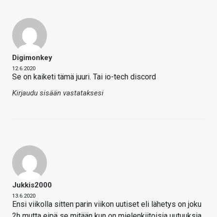
Digimonkey
12.6.2020
Se on kaiketi tämä juuri. Tai io-tech discord
Kirjaudu sisään vastataksesi
Jukkis2000
13.6.2020
Ensi viikolla sitten parin viikon uutiset eli lähetys on joku
2h mutta eipä se mitään kun on mielenkiitoisia uutuuksia