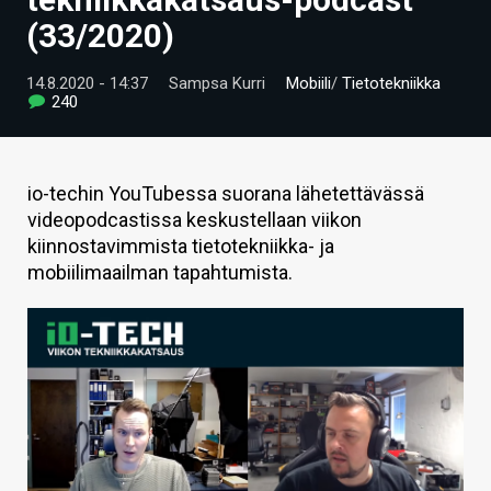
ARTIKKELIT
(33/2020)
VIDEOT
14.8.2020 - 14:37
Sampsa Kurri
Mobiili
/
Tietotekniikka
240
TECHBBS
TIETOA
io-techin YouTubessa suorana lähetettävässä
HINTA.FI
videopodcastissa keskustellaan viikon
kiinnostavimmista tietotekniikka- ja
KAUPPA
mobiilimaailman tapahtumista.
VAIHDA TEEMA
HAKU