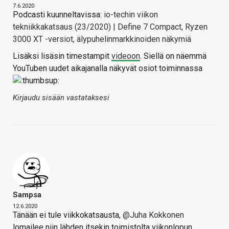
7.6.2020
Podcasti kuunneltavissa:
io-techin viikon
tekniikkakatsaus (23/2020) | Define 7 Compact, Ryzen
3000 XT -versiot, älypuhelinmarkkinoiden näkymiä
Lisäksi lisäsin timestampit
videoon
. Siellä on näemmä
YouTuben uudet aikajanalla näkyvät osiot toiminnassa
Kirjaudu sisään vastataksesi
Sampsa
12.6.2020
Tänään ei tule viikkokatsausta,
@Juha Kokkonen
lomailee niin lähden itsekin toimistolta viikonlopun