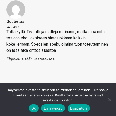
Scubetus
26.6.2020
Totta kyllä. Testattuja malleja meinasin, mutta eipä niitä
tosiaan ehdi jokaiseen hintaluokkaan kaikkia
kokeilemaan. Specsien spekulointina tuon toteuttaminen
on taas aika onttoa sisältöä.
Kirjaudu sisään vastataksesi
Käytämme evästeitä sivuston toiminnoissa, ominaisuuksissa ja
liikenteen analysoinnissa. Käyttämällä sivustoa hyväksyt
evästeiden käytön.
Juha Kokkonen
Ok
En hyväksy
Lisätietoja
26.6.2020