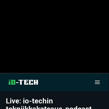
Live: io-techin
UUTISET
tekniikkakatsaus-podcast