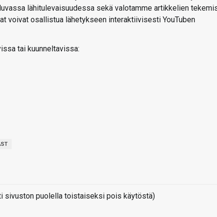
 luvassa lähitulevaisuudessa sekä valotamme artikkelien tekemi
ojat voivat osallistua lähetykseen interaktiivisesti YouTuben
vissa tai kuunneltavissa:
AST
sivuston puolella toistaiseksi pois käytöstä)