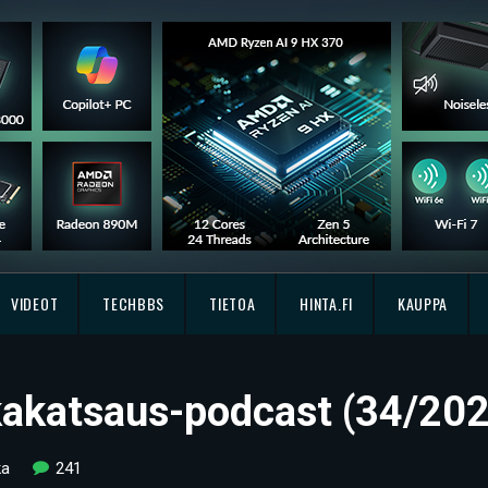
VIDEOT
TECHBBS
TIETOA
HINTA.FI
KAUPPA
kkakatsaus-podcast (34/20
ka
241