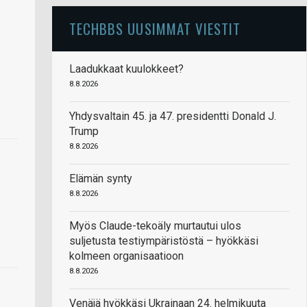
TECHBBS UUSIMMAT VIESTIT
Laadukkaat kuulokkeet?
8.8.2026
Yhdysvaltain 45. ja 47. presidentti Donald J.
Trump
8.8.2026
Elämän synty
8.8.2026
Myös Claude-tekoäly murtautui ulos
suljetusta testiympäristöstä – hyökkäsi
kolmeen organisaatioon
8.8.2026
Venäjä hyökkäsi Ukrainaan 24. helmikuuta