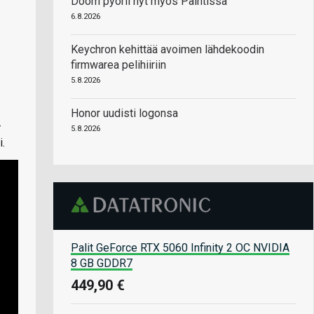
Doom pyörii nyt myös Paintissa
6.8.2026
Keychron kehittää avoimen lähdekoodin
firmwarea pelihiiriin
5.8.2026
Honor uudisti logonsa
-
5.8.2026
.
Palit GeForce RTX 5060 Infinity 2 OC NVIDIA
8 GB GDDR7
449,90 €