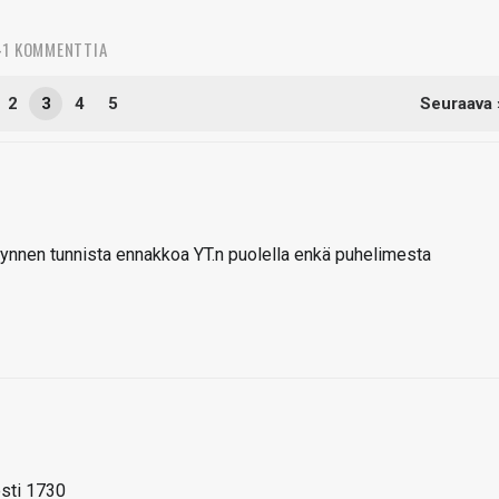
41 KOMMENTTIA
2
3
4
5
Seuraava 
ynnen tunnista ennakkoa YT.n puolella enkä puhelimesta
esti 1730