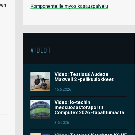
sen
Komponenteille myös kasauspalvelu
VIDEOT
Video: Testissä Audeze
Maxwell 2 -pelikuulokkeet
15.6.2026
Video: io-techin
messuosastoraportit
Computex 2026 -tapahtumasta
3.6.2026