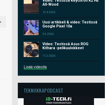
Video: Testissä Keychron K2 HE
All-Wood
13.4.2026
»
Uusi artikkeli & video: Testissä
Google Pixel 10a
9.3.2026
Video: Testissä Asus ROG
Kithara -pelikuulokkeet
11.2.2026
Lisää videoita
TEKNIIKKAPODCAST