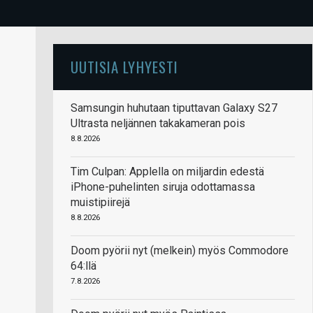
UUTISIA LYHYESTI
Samsungin huhutaan tiputtavan Galaxy S27
Ultrasta neljännen takakameran pois
8.8.2026
Tim Culpan: Applella on miljardin edestä
iPhone-puhelinten siruja odottamassa
muistipiirejä
8.8.2026
Doom pyörii nyt (melkein) myös Commodore
64:llä
7.8.2026