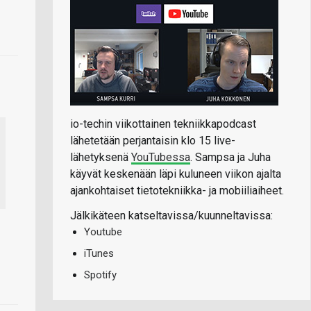
io-techin viikottainen tekniikkapodcast
lähetetään perjantaisin klo 15 live-
lähetyksenä
YouTubessa
. Sampsa ja Juha
käyvät keskenään läpi kuluneen viikon ajalta
ajankohtaiset tietotekniikka- ja mobiiliaiheet.
Jälkikäteen katseltavissa/kuunneltavissa:
Youtube
iTunes
Spotify