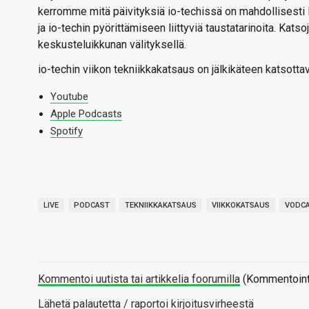
kerromme mitä päivityksiä io-techissä on mahdollisesti
ja io-techin pyörittämiseen liittyviä taustatarinoita. Kats
keskusteluikkunan välityksellä.
io-techin viikon tekniikkakatsaus on jälkikäteen katsotta
Youtube
Apple Podcasts
Spotify
LIVE
PODCAST
TEKNIIKKAKATSAUS
VIIKKOKATSAUS
VODC
Kommentoi uutista tai artikkelia foorumilla
(Kommentointi 
Lähetä palautetta / raportoi kirjoitusvirheestä