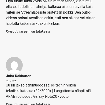
Eipä tuolle taida voida oikein mitään tehdä, kun tuntuu
että se todellinen lähetys katkeaa aina eri tavalla kuin
miten se Streamlabsista pistetään poikki. Sen outro-
videon pointti tavallaan onkin, että sen aikana voi sitten
huoletta katkaista kesken kaiken.
Kirjaudu sisään vastataksesi
Juha Kokkonen
31.5.2020
Uusin jakso äänimuodossa:
io-techin viikon
tekniikkakatsaus (22/2020) | Langattomia näppiksiä,
ARMin uutuudet, Galaxy Note20 -vuoto
Kirjaudu sisään vastataksesi