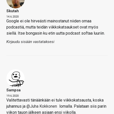
Skutah
14.6.2020
Google ei ole hirveästi mainostanut niiden omaa
podcastiä, mutta teidän viikkokatsaukset ovat myös
siellä. Itse bongasin ku etin uutta podcast softaa luuriin.
Kirjaudu sisään vastataksesi
Sampsa
19.6.2020
Valitettavasti tänäänkään ei tule viikkokatsausta, koska
juhannus ja
@Juha Kokkonen
lomalla. Palataan siis parin
viikon tauon jälkeen asiaan ensi viikolla.