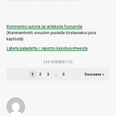
Kommentoi uutista tai artikkelia foorumilla
(Kommentointi sivuston puolella toistaiseksi pois
käytöstä)
Lähetä palautetta / raportoi kirjoitusvirheestä
240 KOMMENTTIA
1
2
3
…
5
Seuraava »