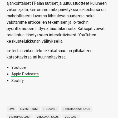
ajankohtaiset IT-alan uutiset ja uutuustuotteet kuluneen
viikon ajalta, kerromme mitä päivityksiä io-techissä on
mahdollisesti luvassa lähitulevaisuudessa sekä
valotamme artikkelien tekemisen ja io-techin
pyörittämiseen liittyviä taustatarinoita. Katsojat voivat
osallistua lähetykseen interaktiivisesti YouTuben
keskusteluikkunan välityksellä.
io-techin viikon tekniikkakatsaus on jälkikäteen
katsottavissa tai kuunneltavissa:
Youtube
Apple Podcasts
Spotify
LIVE
LIVESTREAM
PODCAST
TEKNIIKKAKATSAUS
VIDEOPODCAST
VIIKKOKATSAUS
VODCAST