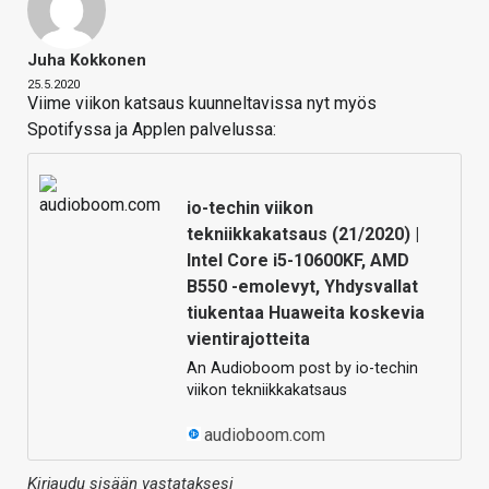
Juha Kokkonen
25.5.2020
Viime viikon katsaus kuunneltavissa nyt myös
Spotifyssa ja Applen palvelussa:
io-techin viikon
tekniikkakatsaus (21/2020) |
Intel Core i5-10600KF, AMD
B550 -emolevyt, Yhdysvallat
tiukentaa Huaweita koskevia
vientirajotteita
An Audioboom post by io-techin
viikon tekniikkakatsaus
audioboom.com
Kirjaudu sisään vastataksesi