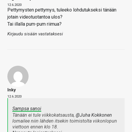
12.6.2020
Pettymysten pettymys, tuleeko lohdutukseksi tänään
jotain videotuotantoa ulos?
Tai illalla pum-pum riimua?
Kirjaudu sisään vastataksesi
Inky
12.6.2020
Sampsa sanoi
Tänään ei tule viikkokatsausta,
@Juha Kokkonen
lomailee niin lähden itsekin toimistolta viikonlopun
viettoon ennen klo 18.