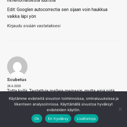
nimenomaisesta luurista
Edit: Googlen autocorrectia sen sijaan voin haukkua
vaikka läpi yön
Kirjaudu sisään vastataksesi
Scubetus
26.6.2020
Totta kyllä. Testattuja malleja meinasin, mutta eipä niitä
tosiaan ehdi jokaiseen hintaluokkaan kaikkia
Käytämme evästeitä sivuston toiminnoissa, ominaisuuksissa ja
kokeilemaan. Specsien spekulointina tuon toteuttaminen
liikenteen analysoinnissa. Käyttämällä sivustoa hyväksyt
evästeiden käytön.
on taas aika onttoa sisältöä.
Ok
En hyväksy
Lisätietoja
Kirjaudu sisään vastataksesi