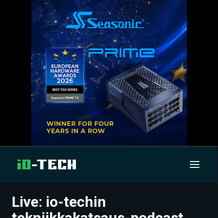
Live: io-techin
UUTISET
tekniikkakatsaus-podcast