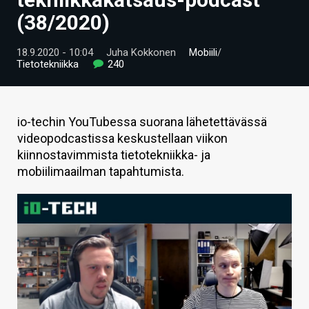
ARTIKKELIT
(38/2020)
VIDEOT
18.9.2020 - 10:04
Juha Kokkonen
Mobiili
/
Tietotekniikka
240
TECHBBS
TIETOA
io-techin YouTubessa suorana lähetettävässä
HINTA.FI
videopodcastissa keskustellaan viikon
kiinnostavimmista tietotekniikka- ja
KAUPPA
mobiilimaailman tapahtumista.
VAIHDA TEEMA
HAKU