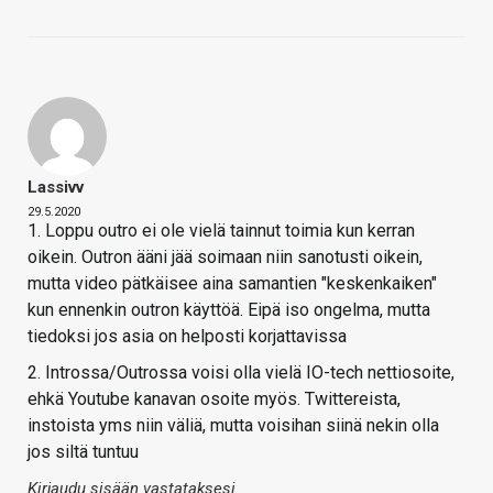
Lassivv
29.5.2020
1. Loppu outro ei ole vielä tainnut toimia kun kerran
oikein. Outron ääni jää soimaan niin sanotusti oikein,
mutta video pätkäisee aina samantien "keskenkaiken"
kun ennenkin outron käyttöä. Eipä iso ongelma, mutta
tiedoksi jos asia on helposti korjattavissa
2. Introssa/Outrossa voisi olla vielä IO-tech nettiosoite,
ehkä Youtube kanavan osoite myös. Twittereista,
instoista yms niin väliä, mutta voisihan siinä nekin olla
jos siltä tuntuu
Kirjaudu sisään vastataksesi