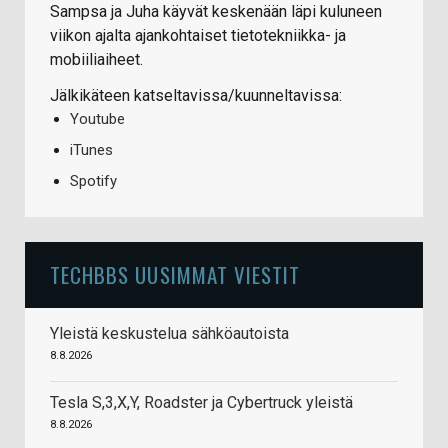
Sampsa ja Juha käyvät keskenään läpi kuluneen
viikon ajalta ajankohtaiset tietotekniikka- ja
mobiiliaiheet.
Jälkikäteen katseltavissa/kuunneltavissa:
Youtube
iTunes
Spotify
TECHBBS UUSIMMAT VIESTIT
Yleistä keskustelua sähköautoista
8.8.2026
Tesla S,3,X,Y, Roadster ja Cybertruck yleistä
8.8.2026