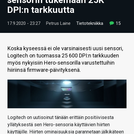
ARTIKKELIT
DPI:n tarkkuutta
VIDEOT
17.9.2020 - 23:27
Petrus Laine
Tietotekniikka
15
TECHBBS
TIETOA
Koska kyseessä ei ole varsinaisesti uusi sensori,
Logitech on tuomassa 25 600 DPI:n tarkkuuden
HINTA.FI
myös nykyisiin Hero-sensorilla varustettuihin
hiiriinsä firmware-päivityksenä.
KAUPPA
VAIHDA TEEMA
HAKU
Logitech on uutisoinut tänään erittäin positiivisesta
yllätyksestä sen Hero-sensoria käyttävien hiirten
käyttäjille. Hiirten ominaisuuksia parannetaan jälkikäteen