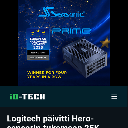
Logitech päivitti Hero-
UUTISET
sensorin tukemaan 25K