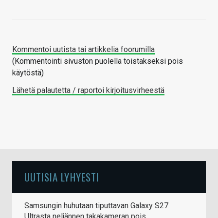
Kommentoi uutista tai artikkelia foorumilla
(Kommentointi sivuston puolella toistakseksi pois
käytöstä)
Lähetä palautetta / raportoi kirjoitusvirheestä
UUTISIA LYHYESTI
Samsungin huhutaan tiputtavan Galaxy S27
Ultrasta neljännen takakameran pois