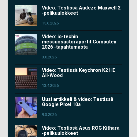
Video: Testissä Audeze Maxwell 2
-pelikuulokkeet
15.6.2026
Video: io-techin
messuosastoraportit Computex
2026 -tapahtumasta
3.6.2026
Video: Testissä Keychron K2 HE
All-Wood
13.4.2026
Uusi artikkeli & video: Testissä
Google Pixel 10a
9.3.2026
Video: Testissä Asus ROG Kithara
-pelikuulokkeet