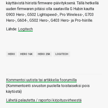
käyttävistä hiiristä firmware-päivityksenä. Tällä hetkellä
uuden firmwaren pitäisi olla saatavilla G Hubin kautta
G903 Hero-, G502 Lightspeed-, Pro Wireless-, G703
Hero-, G604-, G502 Hero-, G403 Hero- ja Pro-hiirille.
Lähde:
Logitech
HERO
HERO 16K
HERO 25K
LOGITECH
Kommentoi uutista tai artikkelia foorumilla
(Kommentointi sivuston puolella toistaiseksi pois
käytöstä)
Lähetä palautetta / raportoi kirjoitusvirheestä