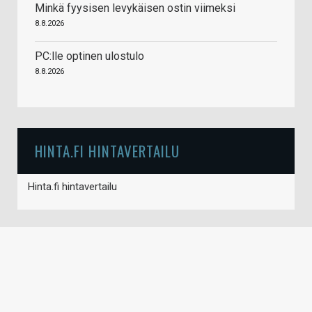
Minkä fyysisen levykäisen ostin viimeksi
8.8.2026
PC:lle optinen ulostulo
8.8.2026
HINTA.FI HINTAVERTAILU
Hinta.fi hintavertailu