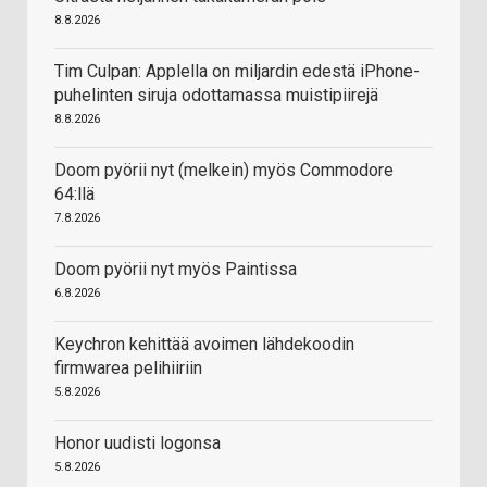
8.8.2026
Tim Culpan: Applella on miljardin edestä iPhone-
puhelinten siruja odottamassa muistipiirejä
8.8.2026
Doom pyörii nyt (melkein) myös Commodore
64:llä
7.8.2026
Doom pyörii nyt myös Paintissa
6.8.2026
Keychron kehittää avoimen lähdekoodin
firmwarea pelihiiriin
5.8.2026
Honor uudisti logonsa
5.8.2026