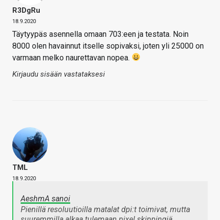
R3DgRu
18.9.2020
Täytyypäs asennella omaan 703:een ja testata. Noin
8000 olen havainnut itselle sopivaksi, joten yli 25000 on
varmaan melko naurettavan nopea.
Kirjaudu sisään vastataksesi
TML
18.9.2020
AeshmA sanoi
Pienillä resoluutioilla matalat dpi:t toimivat, mutta
suuremmilla alkaa tulemaan pixel skippingiä.