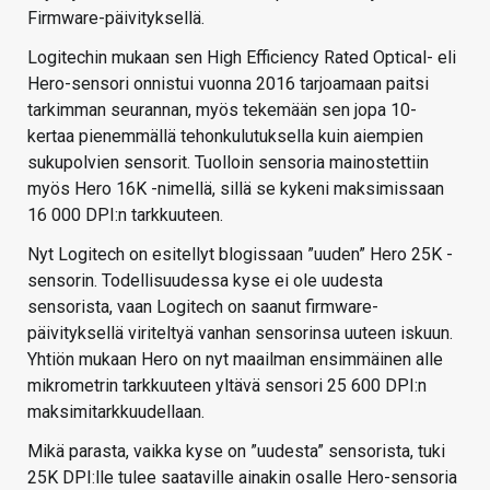
Firmware-päivityksellä.
Logitechin mukaan sen High Efficiency Rated Optical- eli
Hero-sensori onnistui vuonna 2016 tarjoamaan paitsi
tarkimman seurannan, myös tekemään sen jopa 10-
kertaa pienemmällä tehonkulutuksella kuin aiempien
sukupolvien sensorit. Tuolloin sensoria mainostettiin
myös Hero 16K -nimellä, sillä se kykeni maksimissaan
16 000 DPI:n tarkkuuteen.
Nyt Logitech on esitellyt blogissaan ”uuden” Hero 25K -
sensorin. Todellisuudessa kyse ei ole uudesta
sensorista, vaan Logitech on saanut firmware-
päivityksellä viriteltyä vanhan sensorinsa uuteen iskuun.
Yhtiön mukaan Hero on nyt maailman ensimmäinen alle
mikrometrin tarkkuuteen yltävä sensori 25 600 DPI:n
maksimitarkkuudellaan.
Mikä parasta, vaikka kyse on ”uudesta” sensorista, tuki
25K DPI:lle tulee saataville ainakin osalle Hero-sensoria