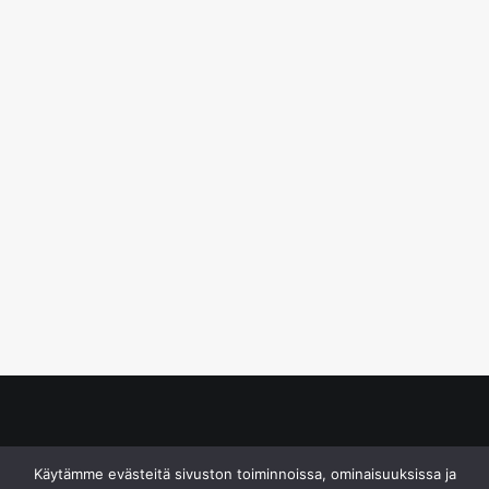
© S&J Media Oy
Käytämme evästeitä sivuston toiminnoissa, ominaisuuksissa ja