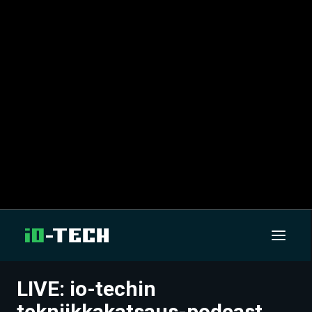
LIVE: io-techin
UUTISET
tekniikkakatsaus-podcast