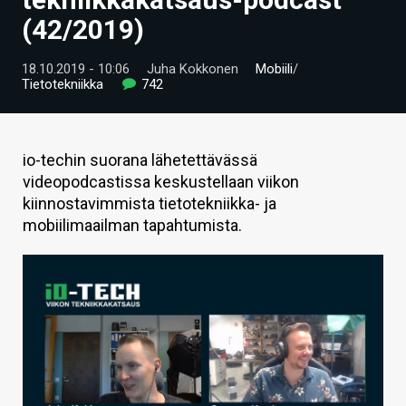
ARTIKKELIT
(42/2019)
VIDEOT
18.10.2019 - 10:06
Juha Kokkonen
Mobiili
/
Tietotekniikka
742
TECHBBS
TIETOA
io-techin suorana lähetettävässä
HINTA.FI
videopodcastissa keskustellaan viikon
kiinnostavimmista tietotekniikka- ja
KAUPPA
mobiilimaailman tapahtumista.
VAIHDA TEEMA
HAKU