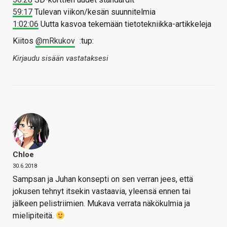
59:17
Tulevan viikon/kesän suunnitelmia
1:02:06
Uutta kasvoa tekemään tietotekniikka-artikkeleja
Kiitos
@mRkukov
:tup:
Kirjaudu sisään vastataksesi
Chloe
30.6.2018
Sampsan ja Juhan konsepti on sen verran jees, että
jokusen tehnyt itsekin vastaavia, yleensä ennen tai
jälkeen pelistriimien. Mukava verrata näkökulmia ja
mielipiteitä.