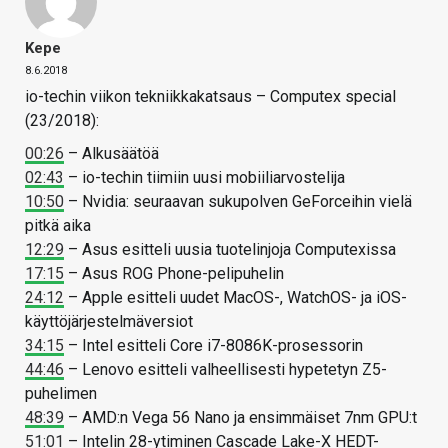
Kepe
8.6.2018
io-techin viikon tekniikkakatsaus – Computex special
(23/2018):
00:26
– Alkusäätöä
02:43
– io-techin tiimiin uusi mobiiliarvostelija
10:50
– Nvidia: seuraavan sukupolven GeForceihin vielä
pitkä aika
12:29
– Asus esitteli uusia tuotelinjoja Computexissa
17:15
– Asus ROG Phone-pelipuhelin
24:12
– Apple esitteli uudet MacOS-, WatchOS- ja iOS-
käyttöjärjestelmäversiot
34:15
– Intel esitteli Core i7-8086K-prosessorin
44:46
– Lenovo esitteli valheellisesti hypetetyn Z5-
puhelimen
48:39
– AMD:n Vega 56 Nano ja ensimmäiset 7nm GPU:t
51:01
– Intelin 28-ytiminen Cascade Lake-X HEDT-