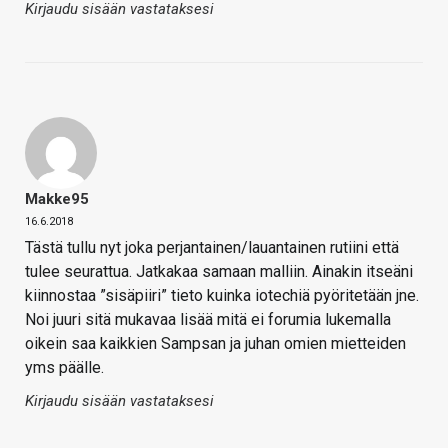
Kirjaudu sisään vastataksesi
Makke95
16.6.2018
Tästä tullu nyt joka perjantainen/lauantainen rutiini että
tulee seurattua. Jatkakaa samaan malliin. Ainakin itseäni
kiinnostaa ”sisäpiiri” tieto kuinka iotechiä pyöritetään jne.
Noi juuri sitä mukavaa lisää mitä ei forumia lukemalla
oikein saa kaikkien Sampsan ja juhan omien mietteiden
yms päälle.
Kirjaudu sisään vastataksesi