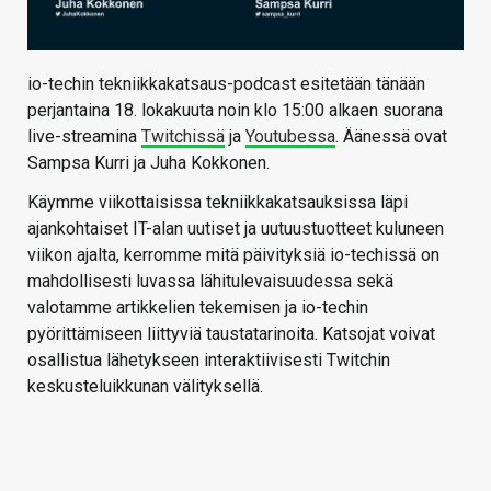
io-techin tekniikkakatsaus-podcast esitetään tänään
perjantaina 18. lokakuuta noin klo 15:00 alkaen suorana
live-streamina
Twitchissä
ja
Youtubessa
. Äänessä ovat
Sampsa Kurri ja Juha Kokkonen.
Käymme viikottaisissa tekniikkakatsauksissa läpi
ajankohtaiset IT-alan uutiset ja uutuustuotteet kuluneen
viikon ajalta, kerromme mitä päivityksiä io-techissä on
mahdollisesti luvassa lähitulevaisuudessa sekä
valotamme artikkelien tekemisen ja io-techin
pyörittämiseen liittyviä taustatarinoita. Katsojat voivat
osallistua lähetykseen interaktiivisesti Twitchin
keskusteluikkunan välityksellä.