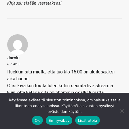
Kirjaudu sisään vastataksesi
Jarski
6.7.2018
Itsekkin sitä mieltä, että tuo klo 15.00 on aloitusajaksi
aika huono.
Olisi kiva kun töistä tulee kotiin seurata live streamiä
kuin, että katsoa sitä myöhemmin osallistumatta
keskusteluun, koska sehän on osa pointtia
Käytämme evästeitä sivuston toiminnoissa, ominaisuuksissa ja
liikenteen analysoinnissa. Käyttämällä sivustoa hyväksyt
twitcaamisessa.
evästeiden käytön.
Ehkä jokin toinen päivä sitten jos ei perjantai sovi. Torstai
tai lauantai?
Ok
En hyväksy
Lisätietoja