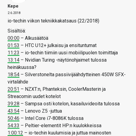
Kepe
2.6.2018
io-techin viikon tekniikkakatsaus (22/2018)
Sisältöä:
00:00
– Alkusäätöä
01:53
– HTC U12+ julkaisu ja ensituntumat
11:23
– io-techin tiimiin uusi mobiilipuolen toimittaja
13:14
– Nvidian Turing -näytönohjaimet tulossa
heinäkuussa?
18:54
– Silverstonelta passiivijäähdytteinen 450W SFX-
virtalähde
20:51
– NZXT:n, Phanteksin, CoolerMasterin ja
Streacomin uudet kotelot
39:28
– Sampsa osti kotelon, kasailuvideoita tulossa
43:54
– Lenovo Z5 -juttua
50:46
– Intel Core i7-8086K tulossa
54:33
– Peltier-elementit HP:n kuulokkeissa
1:00:12
– io-techin kuulumisia ja juttua mainosten