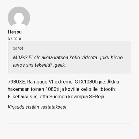
Hessu
3.6.2018
xarot
Mitäs? Ei ole aikaa katsoa koko videota…joku hieno
laitos siis tekeillä? :geek:
7980XE, Rampage VI extreme, GTX1080ti jne. Äkkiä
hakemaan toinen 1080ti ja koville kelloille. :btooth:
E: kehaisi siis, että Suomen kovimpia SERejä.
Kirjaudu sisään vastataksesi