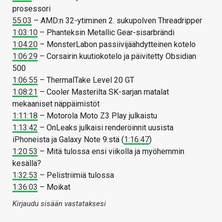
prosessori
55:03
– AMD:n 32-ytiminen 2. sukupolven Threadripper
1:03:10
– Phanteksin Metallic Gear-sisarbrändi
1:04:20
– MonsterLabon passiivijäähdytteinen kotelo
1:06:29
– Corsairin kuutiokotelo ja päivitetty Obsidian
500
1:06:55
– ThermalTake Level 20 GT
1:08:21
– Cooler Masterilta SK-sarjan matalat
mekaaniset näppäimistöt
1:11:18
– Motorola Moto Z3 Play julkaistu
1:13:42
– OnLeaks julkaisi renderöinnit uusista
iPhoneista ja Galaxy Note 9:stä (
1:16:47
)
1:20:53
– Mitä tulossa ensi viikolla ja myöhemmin
kesällä?
1:32:53
– Pelistriimiä tulossa
1:36:03
– Moikat
Kirjaudu sisään vastataksesi