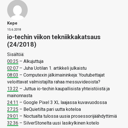
Kepe
15.6.2018
io-techin viikon tekniikkakatsaus
(24/2018)
Sisältöä:
00:25
– Alkujuttuja
02:07
– Juha Uotilan 1. artikkeli julkaistu
08:03
– Computexin jälkimaininkeja: Youtubettajat
veloittavat valmistajilta rahaa messuvideoista?
13:22
– Juttua io-techin kaupallisista yhteistöistä ja
mainonnasta
24:11
– Google Pixel 3 XL laajassa kuvavuodossa
27:25
– BeQuietilta pari uutta koteloa
29:01
– Noctualta tulossa uusia prosessorijäähdyttimiä
32:36
– SilverStonelta uusi lasikylkinen kotelo