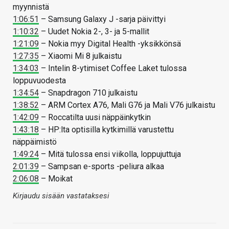
myynnistä
1:06:51
– Samsung Galaxy J -sarja päivittyi
1:10:32
– Uudet Nokia 2-, 3- ja 5-mallit
1:21:09
– Nokia myy Digital Health -yksikkönsä
1:27:35
– Xiaomi Mi 8 julkaistu
1:34:03
– Intelin 8-ytimiset Coffee Laket tulossa
loppuvuodesta
1:34:54
– Snapdragon 710 julkaistu
1:38:52
– ARM Cortex A76, Mali G76 ja Mali V76 julkaistu
1:42:09
– Roccatilta uusi näppäinkytkin
1:43:18
– HP:lta optisilla kytkimillä varustettu
näppäimistö
1:49:24
– Mitä tulossa ensi viikolla, loppujuttuja
2:01:39
– Sampsan e-sports -peliura alkaa
2:06:08
– Moikat
Kirjaudu sisään vastataksesi