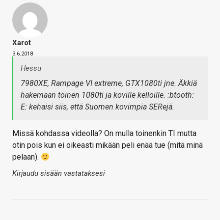
Xarot
3.6.2018
Hessu
7980XE, Rampage VI extreme, GTX1080ti jne. Äkkiä
hakemaan toinen 1080ti ja koville kelloille. :btooth:
E: kehaisi siis, että Suomen kovimpia SERejä.
Missä kohdassa videolla? On mulla toinenkin TI mutta
otin pois kun ei oikeasti mikään peli enää tue (mitä minä
pelaan).
Kirjaudu sisään vastataksesi