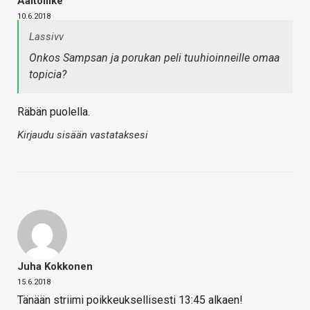
Aaltoliike
10.6.2018
Lassivv
Onkos Sampsan ja porukan peli tuuhioinneille omaa
topicia?
Räbän puolella.
Kirjaudu sisään vastataksesi
Juha Kokkonen
15.6.2018
Tänään striimi poikkeuksellisesti 13:45 alkaen!