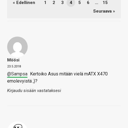
« Edellinen
1
2
3
4
5
6
…
15
Seuraava »
Möösi
23.5.2018
@Sampsa
Kertoiko Asus mitään vielä mATX X470
emolevyistä ;)?
Kirjaudu sisään vastataksesi