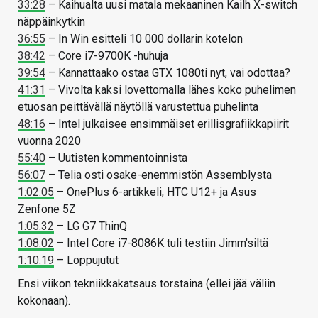
33:28
– Kaihualta uusi matala mekaaninen Kailh X-switch
näppäinkytkin
36:55
– In Win esitteli 10 000 dollarin kotelon
38:42
– Core i7-9700K -huhuja
39:54
– Kannattaako ostaa GTX 1080ti nyt, vai odottaa?
41:31
– Vivolta kaksi lovettomalla lähes koko puhelimen
etuosan peittävällä näytöllä varustettua puhelinta
48:16
– Intel julkaisee ensimmäiset erillisgrafiikkapiirit
vuonna 2020
55:40
– Uutisten kommentoinnista
56:07
– Telia osti osake-enemmistön Assemblysta
1:02:05
– OnePlus 6-artikkeli, HTC U12+ ja Asus
Zenfone 5Z
1:05:32
– LG G7 ThinQ
1:08:02
– Intel Core i7-8086K tuli testiin Jimm'siltä
1:10:19
– Loppujutut
Ensi viikon tekniikkakatsaus torstaina (ellei jää väliin
kokonaan).