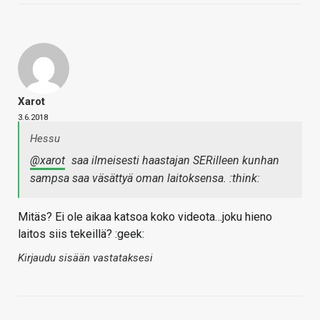
Xarot
3.6.2018
Hessu
@xarot
saa ilmeisesti haastajan SERilleen kunhan
sampsa saa väsättyä oman laitoksensa. :think:
Mitäs? Ei ole aikaa katsoa koko videota…joku hieno
laitos siis tekeillä? :geek:
Kirjaudu sisään vastataksesi