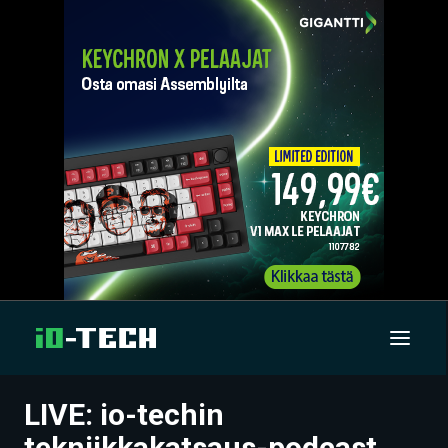
LIVE: io-techin
UUTISET
tekniikkakatsaus-podcast