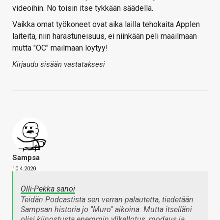
videoihin. No toisin itse tykkään säädellä.
Vaikka omat työkoneet ovat aika lailla tehokaita Applen
laiteita, niin harastuneisuus, ei niinkään peli maailmaan
mutta "OC" mailmaan löytyy!
Kirjaudu sisään vastataksesi
Sampsa
10.4.2020
Olli-Pekka sanoi
Teidän Podcastista sen verran palautetta, tiedetään
Sampsan historia jo "Muro" aikoina. Mutta itselläni
olisi kiinostusta enemmin ylikellotus, modaus ja