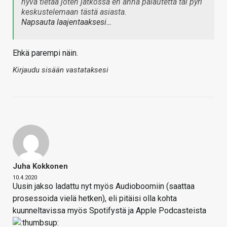
hyvä tietää joten jatkossa en anna palautetta tai pyri
keskustelemaan tästä asiasta.
Napsauta laajentaaksesi…
Ehkä parempi näin.
Kirjaudu sisään vastataksesi
Juha Kokkonen
10.4.2020
Uusin jakso ladattu nyt myös Audioboomiin (saattaa
prosessoida vielä hetken), eli pitäisi olla kohta
kuunneltavissa myös Spotifystä ja Apple Podcasteista