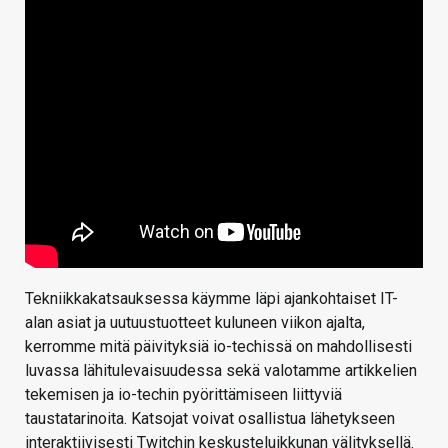
Tekniikkakatsauksessa käymme läpi ajankohtaiset IT-
alan asiat ja uutuustuotteet kuluneen viikon ajalta,
kerromme mitä päivityksiä io-techissä on mahdollisesti
luvassa lähitulevaisuudessa sekä valotamme artikkelien
tekemisen ja io-techin pyörittämiseen liittyviä
taustatarinoita. Katsojat voivat osallistua lähetykseen
interaktiivisesti Twitchin keskusteluikkunan välityksellä.