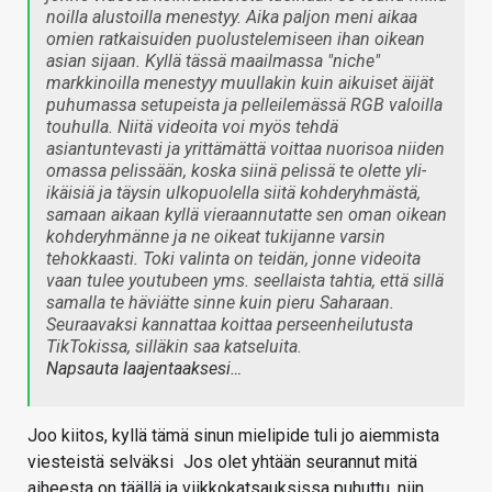
noilla alustoilla menestyy. Aika paljon meni aikaa
omien ratkaisuiden puolustelemiseen ihan oikean
asian sijaan. Kyllä tässä maailmassa "niche"
markkinoilla menestyy muullakin kuin aikuiset äijät
puhumassa setupeista ja pelleilemässä RGB valoilla
touhulla. Niitä videoita voi myös tehdä
asiantuntevasti ja yrittämättä voittaa nuorisoa niiden
omassa pelissään, koska siinä pelissä te olette yli-
ikäisiä ja täysin ulkopuolella siitä kohderyhmästä,
samaan aikaan kyllä vieraannutatte sen oman oikean
kohderyhmänne ja ne oikeat tukijanne varsin
tehokkaasti. Toki valinta on teidän, jonne videoita
vaan tulee youtubeen yms. seellaista tahtia, että sillä
samalla te häviätte sinne kuin pieru Saharaan.
Seuraavaksi kannattaa koittaa perseenheilutusta
TikTokissa, silläkin saa katseluita.
Napsauta laajentaaksesi…
Joo kiitos, kyllä tämä sinun mielipide tuli jo aiemmista
viesteistä selväksi
Jos olet yhtään seurannut mitä
aiheesta on täällä ja viikkokatsauksissa puhuttu, niin