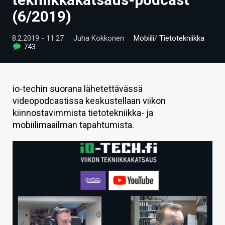
ARTIKKELIT
(6/2019)
VIDEOT
8.2.2019 - 11:27
Juha Kokkonen
Mobiili
/
Tietotekniikka
743
TECHBBS
TIETOA
io-techin suorana lähetettävässä
HINTA.FI
videopodcastissa keskustellaan viikon
kiinnostavimmista tietotekniikka- ja
KAUPPA
mobiilimaailman tapahtumista.
VAIHDA TEEMA
HAKU