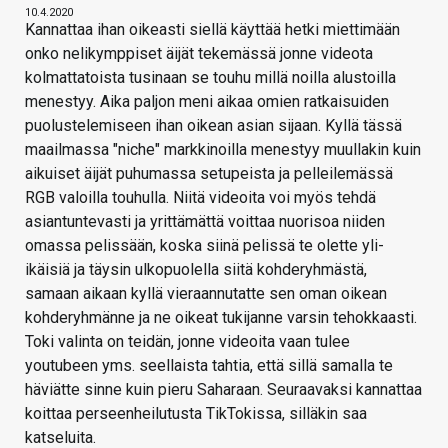
10.4.2020
Kannattaa ihan oikeasti siellä käyttää hetki miettimään
onko nelikymppiset äijät tekemässä jonne videota
kolmattatoista tusinaan se touhu millä noilla alustoilla
menestyy. Aika paljon meni aikaa omien ratkaisuiden
puolustelemiseen ihan oikean asian sijaan. Kyllä tässä
maailmassa "niche" markkinoilla menestyy muullakin kuin
aikuiset äijät puhumassa setupeista ja pelleilemässä
RGB valoilla touhulla. Niitä videoita voi myös tehdä
asiantuntevasti ja yrittämättä voittaa nuorisoa niiden
omassa pelissään, koska siinä pelissä te olette yli-
ikäisiä ja täysin ulkopuolella siitä kohderyhmästä,
samaan aikaan kyllä vieraannutatte sen oman oikean
kohderyhmänne ja ne oikeat tukijanne varsin tehokkaasti.
Toki valinta on teidän, jonne videoita vaan tulee
youtubeen yms. seellaista tahtia, että sillä samalla te
häviätte sinne kuin pieru Saharaan. Seuraavaksi kannattaa
koittaa perseenheilutusta TikTokissa, silläkin saa
katseluita.