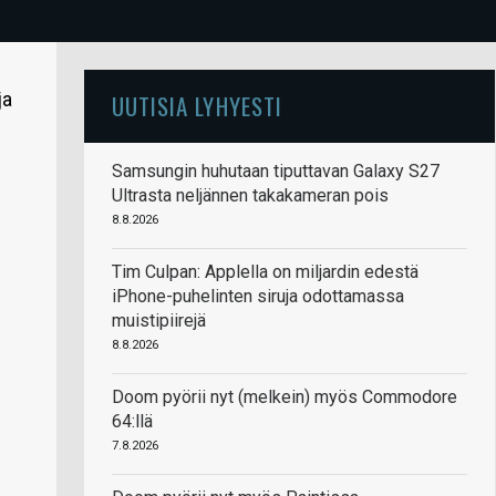
ja
UUTISIA LYHYESTI
Samsungin huhutaan tiputtavan Galaxy S27
Ultrasta neljännen takakameran pois
8.8.2026
Tim Culpan: Applella on miljardin edestä
iPhone-puhelinten siruja odottamassa
muistipiirejä
8.8.2026
Doom pyörii nyt (melkein) myös Commodore
64:llä
7.8.2026