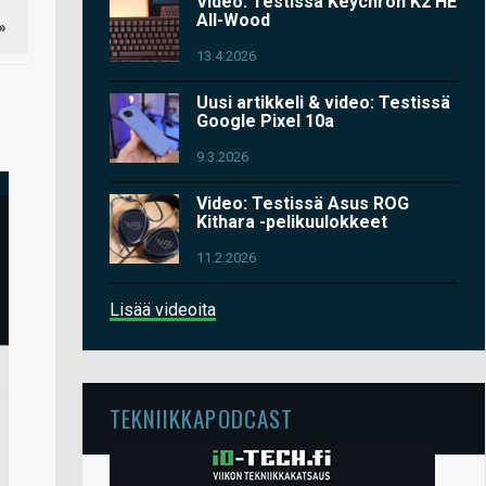
Video: Testissä Keychron K2 HE
All-Wood
»
13.4.2026
Uusi artikkeli & video: Testissä
Google Pixel 10a
9.3.2026
Video: Testissä Asus ROG
Kithara -pelikuulokkeet
11.2.2026
Lisää videoita
TEKNIIKKAPODCAST