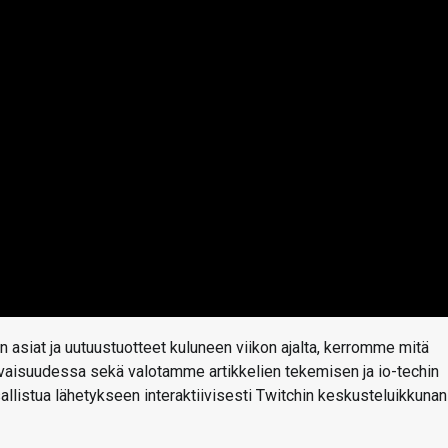
 asiat ja uutuustuotteet kuluneen viikon ajalta, kerromme mitä
levaisuudessa sekä valotamme artikkelien tekemisen ja io-techin
osallistua lähetykseen interaktiivisesti Twitchin keskusteluikkunan