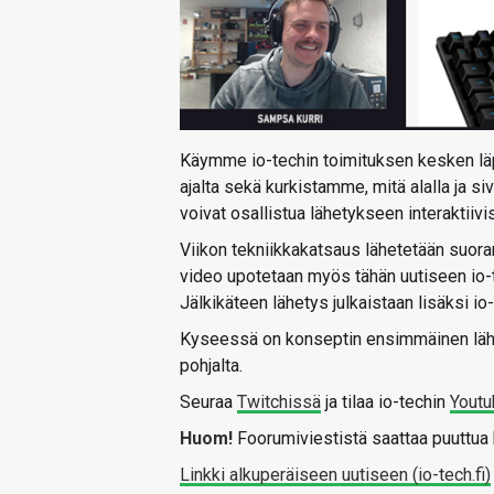
Käymme io-techin toimituksen kesken läpi
ajalta sekä kurkistamme, mitä alalla ja s
voivat osallistua lähetykseen interaktiivi
Viikon tekniikkakatsaus lähetetään suora
video upotetaan myös tähän uutiseen io-
Jälkikäteen lähetys julkaistaan lisäksi io
Kyseessä on konseptin ensimmäinen lähet
pohjalta.
Seuraa
Twitchissä
ja tilaa io-techin
Youtu
Huom!
Foorumiviestistä saattaa puuttua k
Linkki alkuperäiseen uutiseen (io-tech.fi)