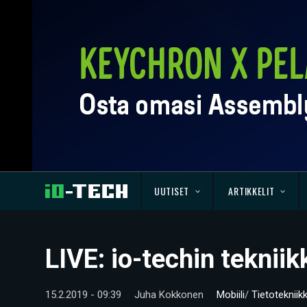
UUTISET
ARTIKKELIT
LIVE: io-techin tekni
15.2.2019 - 09:39
Juha Kokkonen
Mobiili
/
Tietotekniik