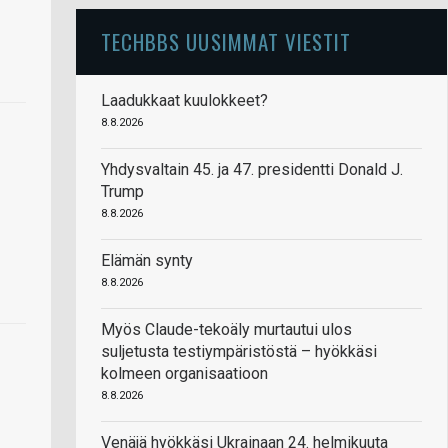
TECHBBS UUSIMMAT VIESTIT
Laadukkaat kuulokkeet?
8.8.2026
Yhdysvaltain 45. ja 47. presidentti Donald J.
Trump
8.8.2026
Elämän synty
8.8.2026
Myös Claude-tekoäly murtautui ulos
suljetusta testiympäristöstä – hyökkäsi
kolmeen organisaatioon
8.8.2026
Venäjä hyökkäsi Ukrainaan 24. helmikuuta