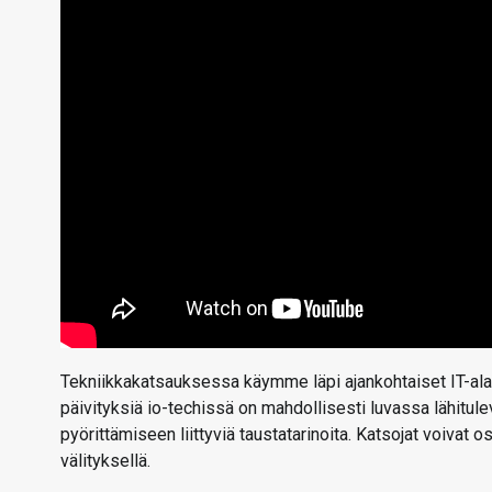
Tekniikkakatsauksessa käymme läpi ajankohtaiset IT-alan
päivityksiä io-techissä on mahdollisesti luvassa lähitu
pyörittämiseen liittyviä taustatarinoita. Katsojat voivat 
välityksellä.