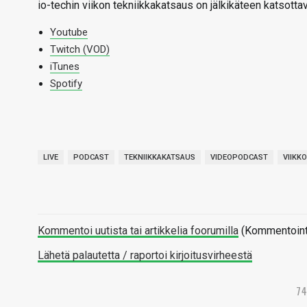
io-techin viikon tekniikkakatsaus on jälkikäteen katsotta
Youtube
Twitch (VOD)
iTunes
Spotify
LIVE
PODCAST
TEKNIIKKAKATSAUS
VIDEOPODCAST
VIIKK
Kommentoi uutista tai artikkelia foorumilla
(Kommentointi 
Lähetä palautetta / raportoi kirjoitusvirheestä
7