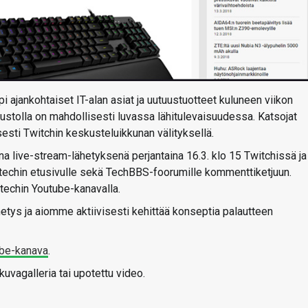
 ajankohtaiset IT-alan asiat ja uutuustuotteet kuluneen viikon
ivustolla on mahdollisesti luvassa lähitulevaisuudessa. Katsojat
sesti Twitchin keskusteluikkunan välityksellä.
na live-stream-lähetyksenä perjantaina 16.3. klo 15 Twitchissä ja
techin etusivulle sekä TechBBS-foorumille kommenttiketjuun.
-techin Youtube-kanavalla.
ys ja aiomme aktiivisesti kehittää konseptia palautteen
be-kanava
.
uvagalleria tai upotettu video.