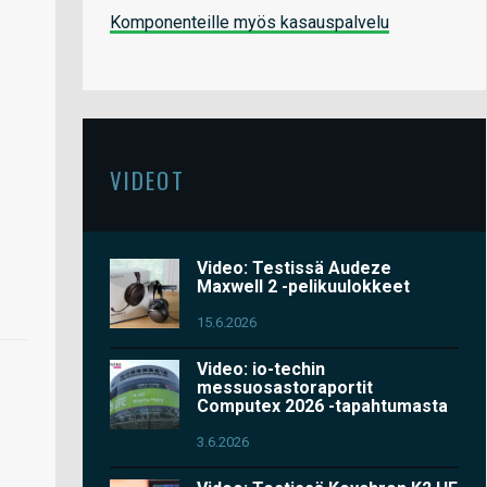
Komponenteille myös kasauspalvelu
VIDEOT
Video: Testissä Audeze
Maxwell 2 -pelikuulokkeet
15.6.2026
Video: io-techin
messuosastoraportit
Computex 2026 -tapahtumasta
3.6.2026