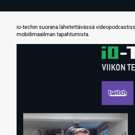
io-techin suorana lähetettävässä videopodcastissa
mobiilimaailman tapahtumista.