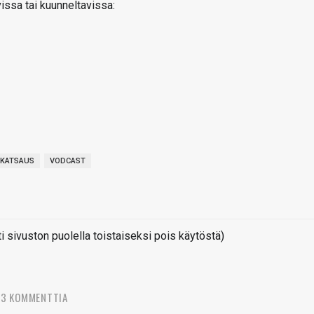
vissa tai kuunneltavissa:
OKATSAUS
VODCAST
sivuston puolella toistaiseksi pois käytöstä)
43 KOMMENTTIA