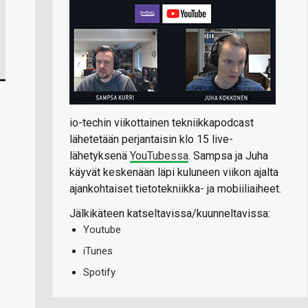
io-techin viikottainen tekniikkapodcast
lähetetään perjantaisin klo 15 live-
lähetyksenä
YouTubessa
. Sampsa ja Juha
käyvät keskenään läpi kuluneen viikon ajalta
ajankohtaiset tietotekniikka- ja mobiiliaiheet.
Jälkikäteen katseltavissa/kuunneltavissa:
Youtube
iTunes
Spotify