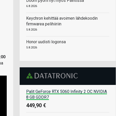
Doom pyörii nyt myös Paintissa
6.8.2026
Keychron kehittää avoimen lähdekoodin
firmwarea pelihiiriin
5.8.2026
Honor uudisti logonsa
5.8.2026
:00
sa
Palit GeForce RTX 5060 Infinity 2 OC NVIDIA
8 GB GDDR7
449,90 €