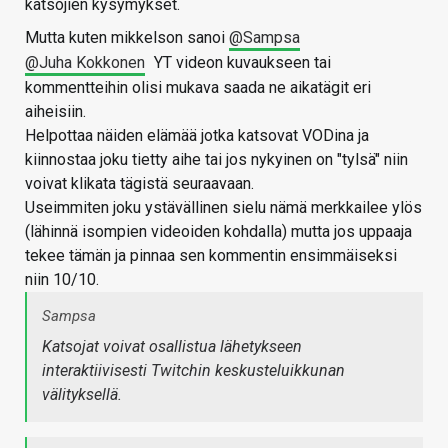
katsojien kysymykset.
Mutta kuten mikkelson sanoi
@Sampsa
@Juha Kokkonen
YT videon kuvaukseen tai
kommentteihin olisi mukava saada ne aikatägit eri
aiheisiin.
Helpottaa näiden elämää jotka katsovat VODina ja
kiinnostaa joku tietty aihe tai jos nykyinen on "tylsä" niin
voivat klikata tägistä seuraavaan.
Useimmiten joku ystävällinen sielu nämä merkkailee ylös
(lähinnä isompien videoiden kohdalla) mutta jos uppaaja
tekee tämän ja pinnaa sen kommentin ensimmäiseksi
niin 10/10.
Sampsa
Katsojat voivat osallistua lähetykseen
interaktiivisesti Twitchin keskusteluikkunan
välityksellä.