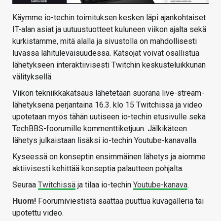
Käymme io-techin toimituksen kesken läpi ajankohtaiset
IT-alan asiat ja uutuustuotteet kuluneen viikon ajalta sekä
kurkistamme, mitä alalla ja sivustolla on mahdollisesti
luvassa lähitulevaisuudessa. Katsojat voivat osallistua
lähetykseen interaktiivisesti Twitchin keskusteluikkunan
välityksellä.
Viikon tekniikkakatsaus lähetetään suorana live-stream-
lähetyksenä perjantaina 16.3. klo 15 Twitchissä ja video
upotetaan myös tähän uutiseen io-techin etusivulle sekä
TechBBS-foorumille kommenttiketjuun. Jälkikäteen
lähetys julkaistaan lisäksi io-techin Youtube-kanavalla.
Kyseessä on konseptin ensimmäinen lähetys ja aiomme
aktiivisesti kehittää konseptia palautteen pohjalta.
Seuraa
Twitchissä
ja tilaa io-techin
Youtube-kanava
.
Huom!
Foorumiviestistä saattaa puuttua kuvagalleria tai
upotettu video.