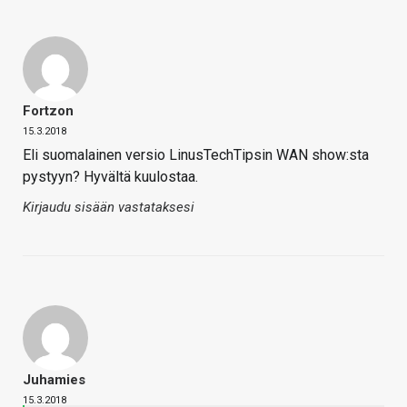
Fortzon
15.3.2018
Eli suomalainen versio LinusTechTipsin WAN show:sta
pystyyn? Hyvältä kuulostaa.
Kirjaudu sisään vastataksesi
Juhamies
15.3.2018