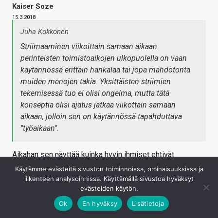
Kaiser Soze
15.3.2018
Juha Kokkonen
Striimaaminen viikoittain samaan aikaan
perinteisten toimistoaikojen ulkopuolella on vaan
käytännössä erittäin hankalaa tai jopa mahdotonta
muiden menojen takia. Yksittäisten striimien
tekemisessä tuo ei olisi ongelma, mutta tätä
konseptia olisi ajatus jatkaa viikottain samaan
aikaan, jolloin sen on käytännössä tapahduttava
"työaikaan".
Aikahan sen näyttää kuinka hyvin ihmiset ehtivät
katsomaan. Viikonloput poissuljettu vaihtoehto?
Käytämme evästeitä sivuston toiminnoissa, ominaisuuksissa ja
liikenteen analysoinnissa. Käyttämällä sivustoa hyväksyt
Kirjaudu sisään vastataksesi
evästeiden käytön.
Ok
En hyväksy
Lisätietoja