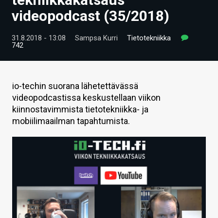
ARTIKKELIT
videopodcast (35/2018)
VIDEOT
31.8.2018 - 13:08
Sampsa Kurri
Tietotekniikka
742
TECHBBS
TIETOA
io-techin suorana lähetettävässä
HINTA.FI
videopodcastissa keskustellaan viikon
kiinnostavimmista tietotekniikka- ja
KAUPPA
mobiilimaailman tapahtumista.
VAIHDA TEEMA
HAKU