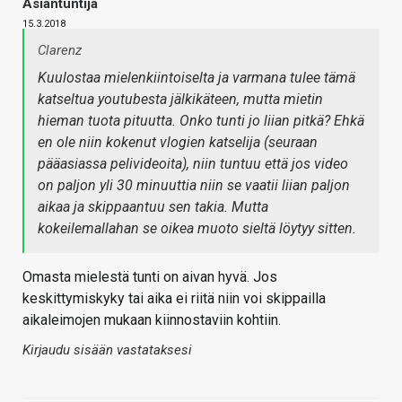
Asiantuntija
15.3.2018
Clarenz
Kuulostaa mielenkiintoiselta ja varmana tulee tämä
katseltua youtubesta jälkikäteen, mutta mietin
hieman tuota pituutta. Onko tunti jo liian pitkä? Ehkä
en ole niin kokenut vlogien katselija (seuraan
pääasiassa pelivideoita), niin tuntuu että jos video
on paljon yli 30 minuuttia niin se vaatii liian paljon
aikaa ja skippaantuu sen takia. Mutta
kokeilemallahan se oikea muoto sieltä löytyy sitten.
Omasta mielestä tunti on aivan hyvä. Jos
keskittymiskyky tai aika ei riitä niin voi skippailla
aikaleimojen mukaan kiinnostaviin kohtiin.
Kirjaudu sisään vastataksesi