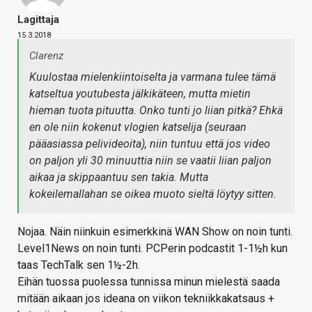
Lagittaja
15.3.2018
Clarenz
Kuulostaa mielenkiintoiselta ja varmana tulee tämä
katseltua youtubesta jälkikäteen, mutta mietin
hieman tuota pituutta. Onko tunti jo liian pitkä? Ehkä
en ole niin kokenut vlogien katselija (seuraan
pääasiassa pelivideoita), niin tuntuu että jos video
on paljon yli 30 minuuttia niin se vaatii liian paljon
aikaa ja skippaantuu sen takia. Mutta
kokeilemallahan se oikea muoto sieltä löytyy sitten.
Nojaa. Näin niinkuin esimerkkinä WAN Show on noin tunti.
Level1News on noin tunti. PCPerin podcastit 1-1½h kun
taas TechTalk sen 1½-2h.
Eihän tuossa puolessa tunnissa minun mielestä saada
mitään aikaan jos ideana on viikon tekniikkakatsaus +