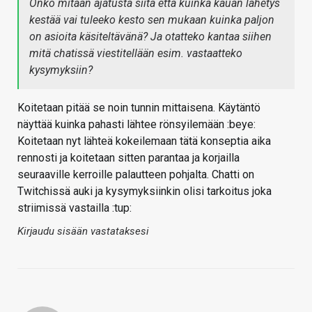
Onko mitään ajatusta siitä että kuinka kauan lähetys
kestää vai tuleeko kesto sen mukaan kuinka paljon
on asioita käsiteltävänä? Ja otatteko kantaa siihen
mitä chatissä viestitellään esim. vastaatteko
kysymyksiin?
Koitetaan pitää se noin tunnin mittaisena. Käytäntö
näyttää kuinka pahasti lähtee rönsyilemään :beye:
Koitetaan nyt lähteä kokeilemaan tätä konseptia aika
rennosti ja koitetaan sitten parantaa ja korjailla
seuraaville kerroille palautteen pohjalta. Chatti on
Twitchissä auki ja kysymyksiinkin olisi tarkoitus joka
striimissä vastailla :tup:
Kirjaudu sisään vastataksesi