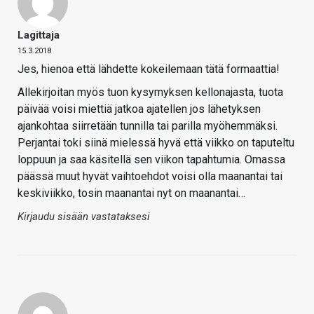
Lagittaja
15.3.2018
Jes, hienoa että lähdette kokeilemaan tätä formaattia!
Allekirjoitan myös tuon kysymyksen kellonajasta, tuota
päivää voisi miettiä jatkoa ajatellen jos lähetyksen
ajankohtaa siirretään tunnilla tai parilla myöhemmäksi.
Perjantai toki siinä mielessä hyvä että viikko on taputeltu
loppuun ja saa käsitellä sen viikon tapahtumia. Omassa
päässä muut hyvät vaihtoehdot voisi olla maanantai tai
keskiviikko, tosin maanantai nyt on maanantai…
Kirjaudu sisään vastataksesi