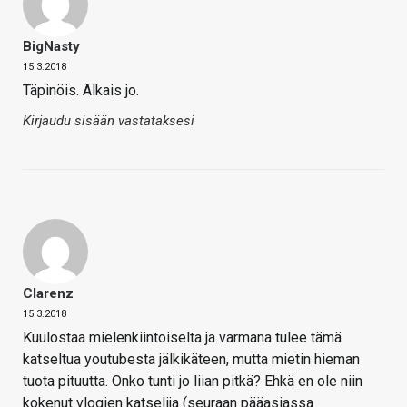
BigNasty
15.3.2018
Täpinöis. Alkais jo.
Kirjaudu sisään vastataksesi
Clarenz
15.3.2018
Kuulostaa mielenkiintoiselta ja varmana tulee tämä
katseltua youtubesta jälkikäteen, mutta mietin hieman
tuota pituutta. Onko tunti jo liian pitkä? Ehkä en ole niin
kokenut vlogien katselija (seuraan pääasiassa