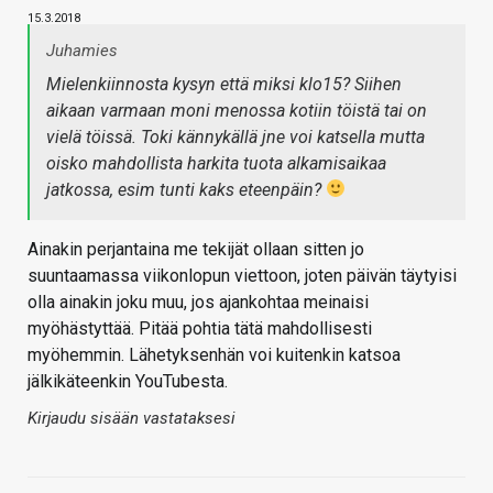
15.3.2018
Juhamies
Mielenkiinnosta kysyn että miksi klo15? Siihen
aikaan varmaan moni menossa kotiin töistä tai on
vielä töissä. Toki kännykällä jne voi katsella mutta
oisko mahdollista harkita tuota alkamisaikaa
jatkossa, esim tunti kaks eteenpäin?
Ainakin perjantaina me tekijät ollaan sitten jo
suuntaamassa viikonlopun viettoon, joten päivän täytyisi
olla ainakin joku muu, jos ajankohtaa meinaisi
myöhästyttää. Pitää pohtia tätä mahdollisesti
myöhemmin. Lähetyksenhän voi kuitenkin katsoa
jälkikäteenkin YouTubesta.
Kirjaudu sisään vastataksesi