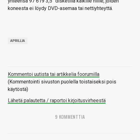
yhteensä 97 619 3,5” disketillä kaikille niille, joiden
koneesta ei löydy DVD-asemaa tai nettiyhteyttä.
APRILLIA
Kommentoi uutista tai artikkelia foorumilla
(Kommentointi sivuston puolella toistaiseksi pois
käytöstä)
Lähetä palautetta / raportoi kirjoitusvirheestä
9 KOMMENTTIA