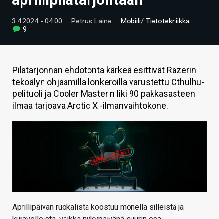
ARTIKKELIT
3.4.2024 - 04:00
Petrus Laine
Mobiili
/
Tietotekniikka
9
VIDEOT
TECHBBS
Pilatarjonnan ehdotonta kärkeä esittivät Razerin
TIETOA
tekoälyn ohjaamilla lonkeroilla varustettu Cthulhu-
pelituoli ja Cooler Masterin liki 90 pakkasasteen
HINTA.FI
ilmaa tarjoava Arctic X -ilmanvaihtokone.
KAUPPA
VAIHDA TEEMA
HAKU
Aprillipäivän ruokalista koostuu monella silleistä ja
kuravelleistä, vaikka nykypäivänä suurin osa