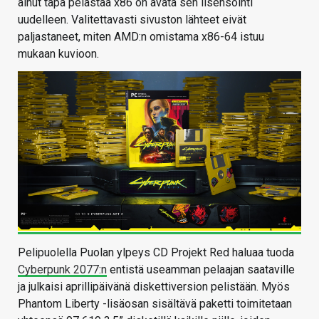
ainut tapa pelastaa x86 on avata sen lisensointi
uudelleen. Valitettavasti sivuston lähteet eivät
paljastaneet, miten AMD:n omistama x86-64 istuu
mukaan kuvioon.
Pelipuolella Puolan ylpeys CD Projekt Red haluaa tuoda
Cyberpunk 2077:n
entistä useamman pelaajan saataville
ja julkaisi aprillipäivänä diskettiversion pelistään. Myös
Phantom Liberty -lisäosan sisältävä paketti toimitetaan