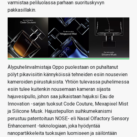
varmistaa peliluolassa parhaan suorituskyvyn
pakkasillakin.
Älypuhelinvalmistaja Oppo puolestaan on puhaltanut
pölyt pikavisiitin kännyköissä tehneiden esiin nousevien
kameroiden piirustuksista. Yhtiön tulevassa puhelimessa
esiin tulee kuitenkin nousemaan kameran sijasta
hajuvesipullo, johon saa julkaistaan hajuiksi Eau de
Innovation -sarjan tuoksut Code Couture, Mexapixel Mist
ja Silicone Musk. Hajustepullon suihkumekanismi
perustuu patentoituun NOSE- eli Nasal Olfactory Sensory
Enhancement -teknologiaan, joka hyödyntää
nanopartikkeleita tuoksujen luomiseen ja säilöntään