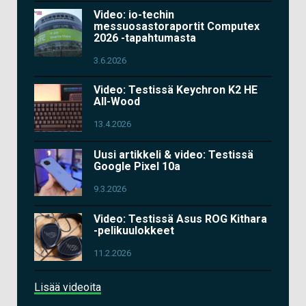
Video: io-techin
messuosastoraportit Computex
2026 -tapahtumasta
3.6.2026
Video: Testissä Keychron K2 HE
All-Wood
13.4.2026
Uusi artikkeli & video: Testissä
Google Pixel 10a
9.3.2026
Video: Testissä Asus ROG Kithara
-pelikuulokkeet
11.2.2026
Lisää videoita