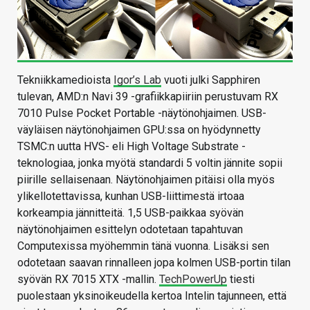
Tekniikkamedioista
Igor’s Lab
vuoti julki Sapphiren
tulevan, AMD:n Navi 39 -grafiikkapiiriin perustuvam RX
7010 Pulse Pocket Portable -näytönohjaimen. USB-
väyläisen näytönohjaimen GPU:ssa on hyödynnetty
TSMC:n uutta HVS- eli High Voltage Substrate -
teknologiaa, jonka myötä standardi 5 voltin jännite sopii
piirille sellaisenaan. Näytönohjaimen pitäisi olla myös
ylikellotettavissa, kunhan USB-liittimestä irtoaa
korkeampia jännitteitä. 1,5 USB-paikkaa syövän
näytönohjaimen esittelyn odotetaan tapahtuvan
Computexissa myöhemmin tänä vuonna. Lisäksi sen
odotetaan saavan rinnalleen jopa kolmen USB-portin tilan
syövän RX 7015 XTX -mallin.
TechPowerUp
tiesti
puolestaan yksinoikeudella kertoa Intelin tajunneen, että