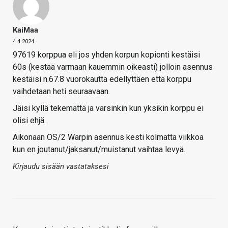
KaiMaa
4.4.2024
97619 korppua eli jos yhden korpun kopionti kestäisi
60s (kestää varmaan kauemmin oikeasti) jolloin asennus
kestäisi n.67.8 vuorokautta edellyttäen että korppu
vaihdetaan heti seuraavaan.
Jäisi kyllä tekemättä ja varsinkin kun yksikin korppu ei
olisi ehjä.
Aikonaan OS/2 Warpin asennus kesti kolmatta viikkoa
kun en joutanut/jaksanut/muistanut vaihtaa levyä.
Kirjaudu sisään vastataksesi