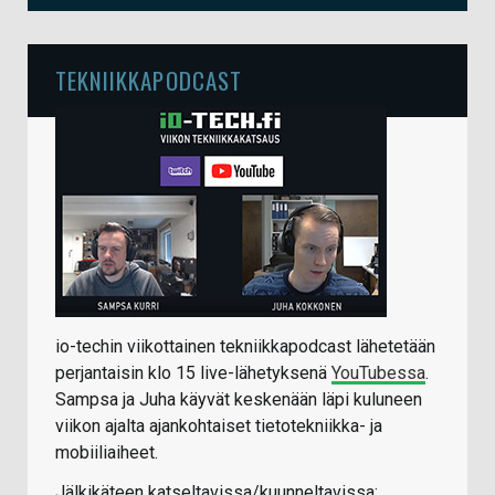
TEKNIIKKAPODCAST
io-techin viikottainen tekniikkapodcast lähetetään
perjantaisin klo 15 live-lähetyksenä
YouTubessa
.
Sampsa ja Juha käyvät keskenään läpi kuluneen
viikon ajalta ajankohtaiset tietotekniikka- ja
mobiiliaiheet.
Jälkikäteen katseltavissa/kuunneltavissa: