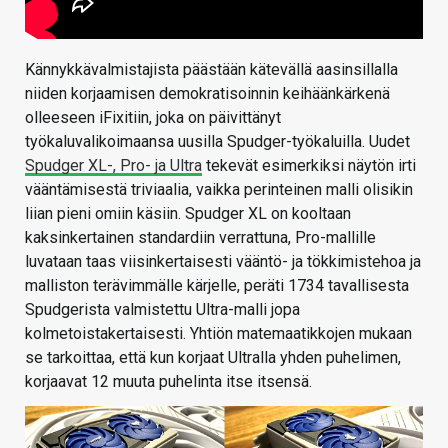
Kännykkävalmistajista päästään kätevällä aasinsillalla
niiden korjaamisen demokratisoinnin keihäänkärkenä
olleeseen iFixitiin, joka on päivittänyt
työkaluvalikoimaansa uusilla Spudger-työkaluilla. Uudet
Spudger XL-, Pro- ja Ultra
tekevät esimerkiksi näytön irti
vääntämisestä triviaalia, vaikka perinteinen malli olisikin
liian pieni omiin käsiin. Spudger XL on kooltaan
kaksinkertainen standardiin verrattuna, Pro-mallille
luvataan taas viisinkertaisesti vääntö- ja tökkimistehoa ja
malliston terävimmälle kärjelle, peräti 1734 tavallisesta
Spudgerista valmistettu Ultra-malli jopa
kolmetoistakertaisesti. Yhtiön matemaatikkojen mukaan
se tarkoittaa, että kun korjaat Ultralla yhden puhelimen,
korjaavat 12 muuta puhelinta itse itsensä.