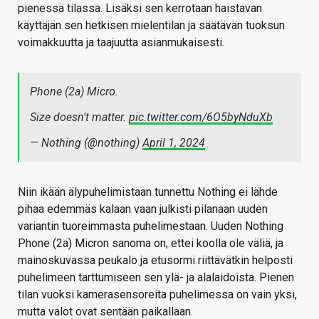
pienessä tilassa. Lisäksi sen kerrotaan haistavan
käyttäjän sen hetkisen mielentilan ja säätävän tuoksun
voimakkuutta ja taajuutta asianmukaisesti.
Phone (2a) Micro.
Size doesn't matter.
pic.twitter.com/6O5byNduXb
— Nothing (@nothing)
April 1, 2024
Niin ikään älypuhelimistaan tunnettu Nothing ei lähde
pihaa edemmäs kalaan vaan julkisti pilanaan uuden
variantin tuoreimmasta puhelimestaan. Uuden Nothing
Phone (2a) Micron sanoma on, ettei koolla ole väliä, ja
mainoskuvassa peukalo ja etusormi riittävätkin helposti
puhelimeen tarttumiseen sen ylä- ja alalaidoista. Pienen
tilan vuoksi kamerasensoreita puhelimessa on vain yksi,
mutta valot ovat sentään paikallaan.