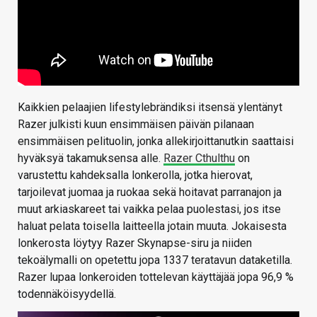
Kaikkien pelaajien lifestylebrändiksi itsensä ylentänyt
Razer julkisti kuun ensimmäisen päivän pilanaan
ensimmäisen pelituolin, jonka allekirjoittanutkin saattaisi
hyväksyä takamuksensa alle.
Razer Cthulthu
on
varustettu kahdeksalla lonkerolla, jotka hierovat,
tarjoilevat juomaa ja ruokaa sekä hoitavat parranajon ja
muut arkiaskareet tai vaikka pelaa puolestasi, jos itse
haluat pelata toisella laitteella jotain muuta. Jokaisesta
lonkerosta löytyy Razer Skynapse-siru ja niiden
tekoälymalli on opetettu jopa 1337 teratavun dataketilla.
Razer lupaa lonkeroiden tottelevan käyttäjää jopa 96,9 %
todennäköisyydellä.