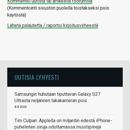
Kommentoi uutista tai artikkelia foorumilla
(Kommentointi sivuston puolella toistakseksi pois
käytöstä)
Lähetä palautetta / raportoi kirjoitusvirheestä
UUTISIA LYHYESTI
Samsungin huhutaan tiputtavan Galaxy S27
Ultrasta neljännen takakameran pois
8.8.2026
Tim Culpan: Applella on miljardin edestä iPhone-
puhelinten siruja odottamassa muistipiirejä