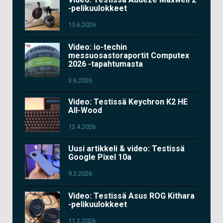
-pelikuulokkeet
15.6.2026
Video: io-techin
messuosastoraportit Computex
2026 -tapahtumasta
3.6.2026
Video: Testissä Keychron K2 HE
All-Wood
13.4.2026
Uusi artikkeli & video: Testissä
Google Pixel 10a
9.3.2026
Video: Testissä Asus ROG Kithara
-pelikuulokkeet
11.2.2026