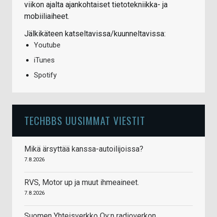
viikon ajalta ajankohtaiset tietotekniikka- ja
mobiiliaiheet.
Jälkikäteen katseltavissa/kuunneltavissa:
Youtube
iTunes
Spotify
TECHBBS UUSIMMAT VIESTIT
Mikä ärsyttää kanssa-autoilijoissa?
7.8.2026
RVS, Motor up ja muut ihmeaineet.
7.8.2026
Suomen Yhteisverkko Oy:n radioverkon