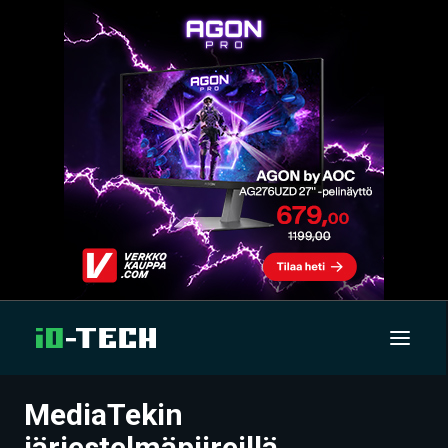
MediaTekin
UUTISET
järjestelmäpiireillä