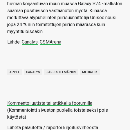
hieman korjaantuvan muun muassa Galaxy S24 -malliston
saaman positiivisen vastaanoton myötä. Kiinassa
merkittävä älypuhelinten piirisuunnittelija Unisoc nousi
jopa 24 % niin toimitettujen piirien määrässä kuin
myyntituloissakin.
Lähde:
Canalys
,
GSMArena
APPLE
CANALYS
JÄRJESTELMÄPIIRI
MEDIATEK
Kommentoi uutista tai artikkelia foorumilla
(Kommentointi sivuston puolella toistaiseksi pois
käytöstä)
Lähetä palautetta / raportoi kirjoitusvirheestä