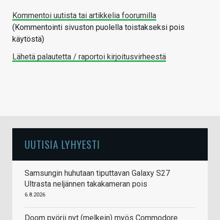
Kommentoi uutista tai artikkelia foorumilla
(Kommentointi sivuston puolella toistakseksi pois
käytöstä)
Lähetä palautetta / raportoi kirjoitusvirheestä
UUTISIA LYHYESTI
Samsungin huhutaan tiputtavan Galaxy S27
Ultrasta neljännen takakameran pois
6.8.2026
Doom pyörii nyt (melkein) myös Commodore