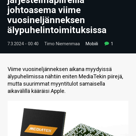
ARTIKKELIT
johtoasema viime
vuosineljänneksen
VIDEOT
älypuhelintoimituksissa
TECHBBS
7.3.2024 - 00:40
Timo Niemenmaa
Mobiili
1
TIETOA
HINTA.FI
Viime vuosineljänneksen aikana myydyissä
KAUPPA
älypuhelimissa nähtiin eniten MediaTekin piirejä,
mutta suurimmat myyntitulot samaisella
VAIHDA TEEMA
aikavälillä kääräisi Apple.
HAKU