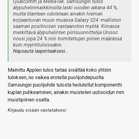
Qualcomm ja MediaTek. Samsungin tulos
älypuhelinmarkkinoilla laski vuoden aikana 44 %,
mutta tilanteen odotetaan ainakin hieman
korjaantuvan muun muassa Galaxy S24 -malliston
saaman positiivisen vastaanoton myötä. Kiinassa
merkittävä älypuhelinten piirisuunnittelija Unisoc
nousi jopa 24 % niin toimitettujen piirien määrässä
kuin myyntituloissakin.
Napsauta laajentaaksesi…
Mainittu Applen tulos taitaa sisältää koko yhtiön
tuloksen, no vaikea erotella puolijohdepuolta.
Samsungin puolijohde tulosta heilutellut komponentti
kuplan puhkeaminen, ainakin muistelen uutisoidun mm
muistipiirien osalta.
Kirjaudu sisään vastataksesi