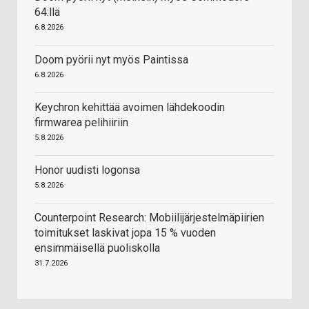
64:llä
6.8.2026
Doom pyörii nyt myös Paintissa
6.8.2026
Keychron kehittää avoimen lähdekoodin
firmwarea pelihiiriin
5.8.2026
Honor uudisti logonsa
5.8.2026
Counterpoint Research: Mobiilijärjestelmäpiirien
toimitukset laskivat jopa 15 % vuoden
ensimmäisellä puoliskolla
31.7.2026