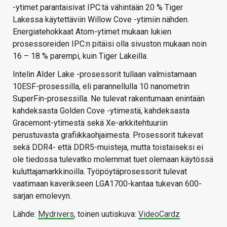
-ytimet parantaisivat IPC:tä vähintään 20 % Tiger
Lakessa käytettäviin Willow Cove -ytimiin nähden.
Energiatehokkaat Atom-ytimet mukaan lukien
prosessoreiden IPC:n pitäisi olla sivuston mukaan noin
16 – 18 % parempi, kuin Tiger Lakeilla.
Intelin Alder Lake -prosessorit tullaan valmistamaan
10ESF-prosessilla, eli parannellulla 10 nanometrin
SuperFin-prosessilla. Ne tulevat rakentumaan enintään
kahdeksasta Golden Cove -ytimestä, kahdeksasta
Gracemont-ytimestä sekä Xe-arkkitehtuuriin
perustuvasta grafiikkaohjaimesta. Prosessorit tukevat
sekä DDR4- että DDR5-muisteja, mutta toistaiseksi ei
ole tiedossa tulevatko molemmat tuet olemaan käytössä
kuluttajamarkkinoilla. Työpöytäprosessorit tulevat
vaatimaan kaverikseen LGA1700-kantaa tukevan 600-
sarjan emolevyn.
Lähde:
Mydrivers
, toinen uutiskuva:
VideoCardz