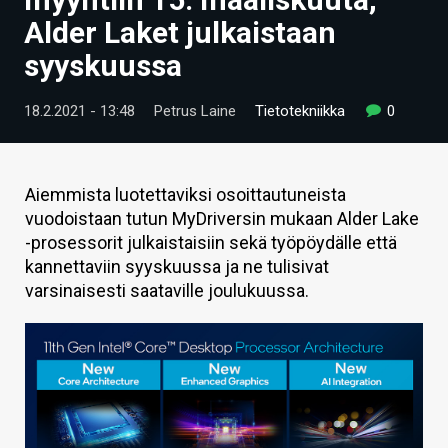
ARTIKKELIT
Alder Laket julkaistaan
syyskuussa
VIDEOT
TECHBBS
18.2.2021 - 13:48
Petrus Laine
Tietotekniikka
0
TIETOA
HINTA.FI
Aiemmista luotettaviksi osoittautuneista
vuodoistaan tutun MyDriversin mukaan Alder Lake
KAUPPA
-prosessorit julkaistaisiin sekä työpöydälle että
kannettaviin syyskuussa ja ne tulisivat
VAIHDA TEEMA
varsinaisesti saataville joulukuussa.
HAKU