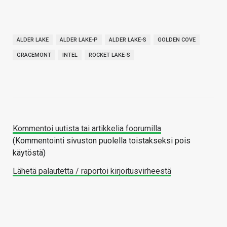
ALDER LAKE
ALDER LAKE-P
ALDER LAKE-S
GOLDEN COVE
GRACEMONT
INTEL
ROCKET LAKE-S
Kommentoi uutista tai artikkelia foorumilla
(Kommentointi sivuston puolella toistakseksi pois
käytöstä)
Lähetä palautetta / raportoi kirjoitusvirheestä