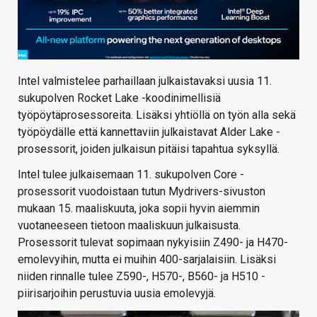
Intel valmistelee parhaillaan julkaistavaksi uusia 11.
sukupolven Rocket Lake -koodinimellisiä
työpöytäprosessoreita. Lisäksi yhtiöllä on työn alla sekä
työpöydälle että kannettaviin julkaistavat Alder Lake -
prosessorit, joiden julkaisun pitäisi tapahtua syksyllä.
Intel tulee julkaisemaan 11. sukupolven Core -
prosessorit vuodoistaan tutun Mydrivers-sivuston
mukaan 15. maaliskuuta, joka sopii hyvin aiemmin
vuotaneeseen tietoon maaliskuun julkaisusta.
Prosessorit tulevat sopimaan nykyisiin Z490- ja H470-
emolevyihin, mutta ei muihin 400-sarjalaisiin. Lisäksi
niiden rinnalle tulee Z590-, H570-, B560- ja H510 -
piirisarjoihin perustuvia uusia emolevyjä.