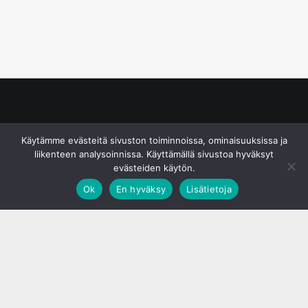
© S&J Media Oy
Käytämme evästeitä sivuston toiminnoissa, ominaisuuksissa ja
liikenteen analysoinnissa. Käyttämällä sivustoa hyväksyt
evästeiden käytön.
Ok
En hyväksy
Lisätietoja
;