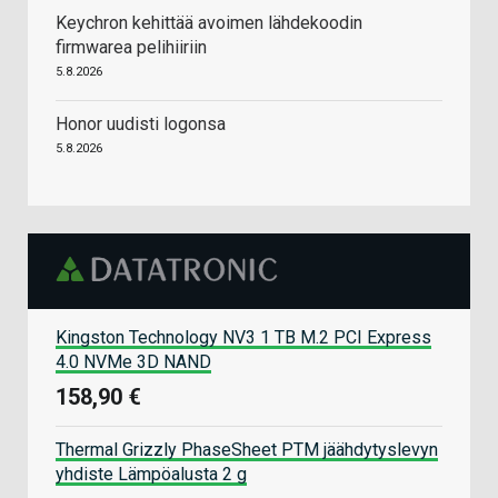
Keychron kehittää avoimen lähdekoodin
firmwarea pelihiiriin
5.8.2026
Honor uudisti logonsa
5.8.2026
Kingston Technology NV3 1 TB M.2 PCI Express
4.0 NVMe 3D NAND
158,90 €
Thermal Grizzly PhaseSheet PTM jäähdytyslevyn
yhdiste Lämpöalusta 2 g