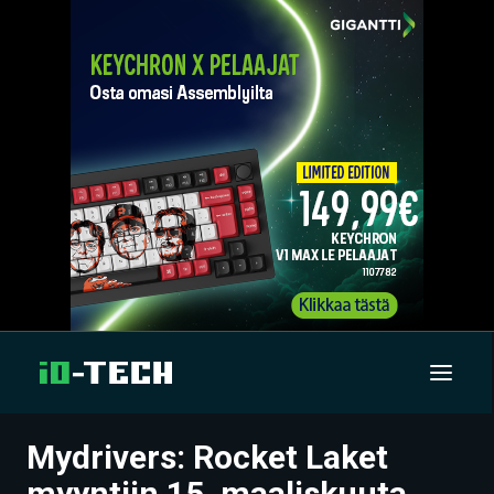
Mydrivers: Rocket Laket
UUTISET
myyntiin 15. maaliskuuta,