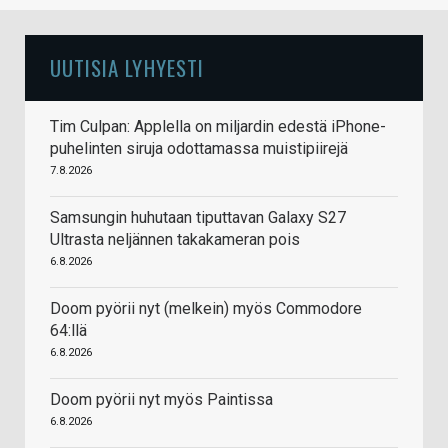
UUTISIA LYHYESTI
Tim Culpan: Applella on miljardin edestä iPhone-
puhelinten siruja odottamassa muistipiirejä
7.8.2026
Samsungin huhutaan tiputtavan Galaxy S27
Ultrasta neljännen takakameran pois
6.8.2026
Doom pyörii nyt (melkein) myös Commodore
64:llä
6.8.2026
Doom pyörii nyt myös Paintissa
6.8.2026