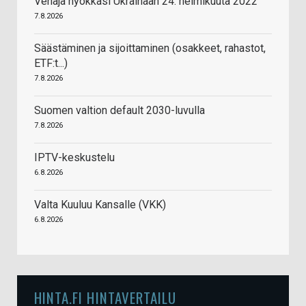
Venäjä hyökkäsi Ukrainaan 24. helmikuuta 2022
7.8.2026
Säästäminen ja sijoittaminen (osakkeet, rahastot,
ETF:t...)
7.8.2026
Suomen valtion default 2030-luvulla
7.8.2026
IPTV-keskustelu
6.8.2026
Valta Kuuluu Kansalle (VKK)
6.8.2026
HINTA.FI HINTAVERTAILU