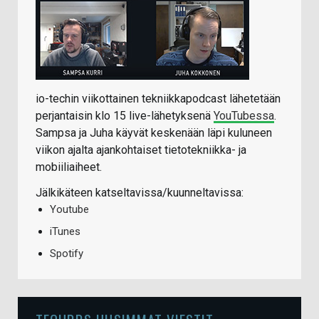
io-techin viikottainen tekniikkapodcast lähetetään
perjantaisin klo 15 live-lähetyksenä
YouTubessa
.
Sampsa ja Juha käyvät keskenään läpi kuluneen
viikon ajalta ajankohtaiset tietotekniikka- ja
mobiiliaiheet.
Jälkikäteen katseltavissa/kuunneltavissa:
Youtube
iTunes
Spotify