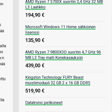
AMD Ryzen 7 5700X suoritin 3,4 GHz 32 MB
en
L3 Laatikko
194,90 €
i
Microsoft Windows 11 Home sähköinen
tää
lisenssi
135,90 €
alla
en
AMD Ryzen 7 9800X3D suoritin 4,7 GHz 96
MB L3 Tray malli Konekasauksiin
x:n
mää
439,00 €
Kingston Technology FURY Beast
ettu
muistimoduuli 32 GB 2 x 16 GB DDR5
519,90 €
lla
Datatronic pelikoneet
,