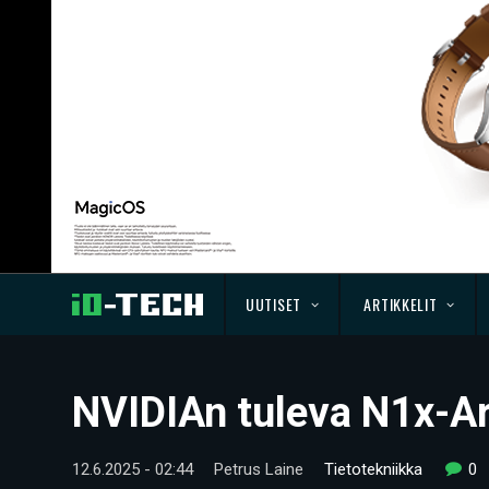
UUTISET
ARTIKKELIT
NVIDIAn tuleva N1x-A
12.6.2025 - 02:44
Petrus Laine
Tietotekniikka
0