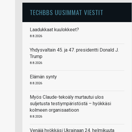
TECHBBS UUSIMMAT VIESTIT
Laadukkaat kuulokkeet?
8.8.2026
Yhdysvaltain 45. ja 47. presidentti Donald J.
Trump
8.8.2026
Elämän synty
8.8.2026
Myös Claude-tekoäly murtautui ulos
suljetusta testiympäristöstä – hyökkäsi
kolmeen organisaatioon
8.8.2026
Venäjä hyökkäsi Ukrainaan 24. helmikuuta