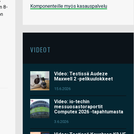
Komponenteille myös kasauspalvelu
n 8-
on
VIDEOT
Video: Testissä Audeze
Maxwell 2 -pelikuulokkeet
15.6.2026
Video: io-techin
messuosastoraportit
Computex 2026 -tapahtumasta
3.6.2026