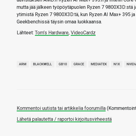
mutta jää jälkeen työpöytäpuolen Ryzen 7 9800X3D:stä ja Co
ytimistä Ryzen 7 9800X3D:tä, kun Ryzen AI Max+ 395 ja 
Geekbenchissä täysin omaa luokkaansa.
Lähteet:
Tom’s Hardware
,
VideoCardz
ARM
BLACKWELL
GB10
GRACE
MEDIATEK
N1X
NVIDI
Kommentoi uutista tai artikkelia foorumilla
(Kommentointi
Lähetä palautetta / raportoi kirjoitusvirheestä