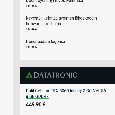
Doom pyörii nyt myös Paintissa
6.8.2026
Keychron kehittää avoimen lähdekoodin
firmwarea pelihiiriin
5.8.2026
Honor uudisti logonsa
5.8.2026
Palit GeForce RTX 5060 Infinity 2 OC NVIDIA
8 GB GDDR7
449,90 €