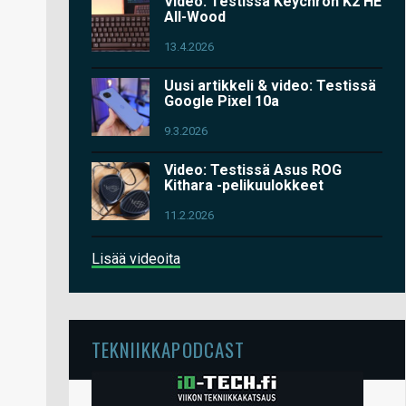
Video: Testissä Keychron K2 HE
All-Wood
13.4.2026
Uusi artikkeli & video: Testissä
Google Pixel 10a
9.3.2026
Video: Testissä Asus ROG
Kithara -pelikuulokkeet
11.2.2026
Lisää videoita
TEKNIIKKAPODCAST