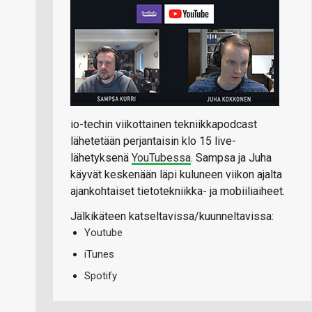
io-techin viikottainen tekniikkapodcast
lähetetään perjantaisin klo 15 live-
lähetyksenä
YouTubessa
. Sampsa ja Juha
käyvät keskenään läpi kuluneen viikon ajalta
ajankohtaiset tietotekniikka- ja mobiiliaiheet.
Jälkikäteen katseltavissa/kuunneltavissa:
Youtube
iTunes
Spotify