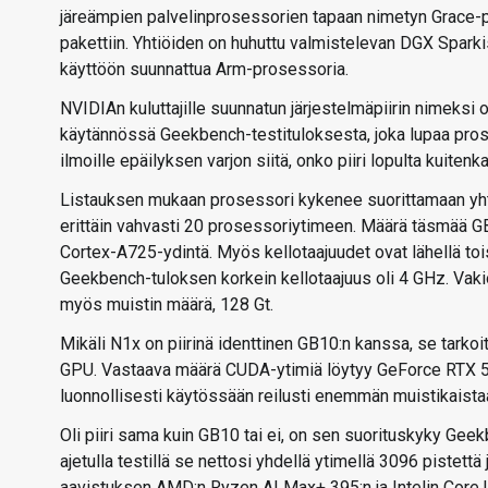
järeämpien palvelinprosessorien tapaan nimetyn Grace-pr
pakettiin. Yhtiöiden on huhuttu valmistelevan DGX Sparki
käyttöön suunnattua Arm-prosessoria.
NVIDIAn kuluttajille suunnatun järjestelmäpiirin nimeks
käytännössä Geekbench-testituloksesta, joka lupaa prose
ilmoille epäilyksen varjon siitä, onko piiri lopulta kuiten
Listauksen mukaan prosessori kykenee suorittamaan yhtäai
erittäin vahvasti 20 prosessoriytimeen. Määrä täsmää
Cortex-A725-ydintä. Myös kellotaajuudet ovat lähellä toi
Geekbench-tuloksen korkein kellotaajuus oli 4 GHz. Vaki
myös muistin määrä, 128 Gt.
Mikäli N1x on piirinä identtinen GB10:n kanssa, se tarko
GPU. Vastaava määrä CUDA-ytimiä löytyy GeForce RTX 50
luonnollisesti käytössään reilusti enemmän muistikaista
Oli piiri sama kuin GB10 tai ei, on sen suorituskyky Geek
ajetulla testillä se nettosi yhdellä ytimellä 3096 pistettä 
aavistuksen AMD:n Ryzen AI Max+ 395:n ja Intelin Core U