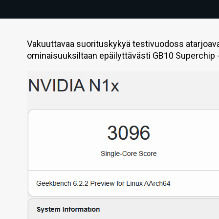
Vakuuttavaa suorituskykyä testivuodoss atarjoav
ominaisuuksiltaan epäilyttävästi GB10 Superchip -p