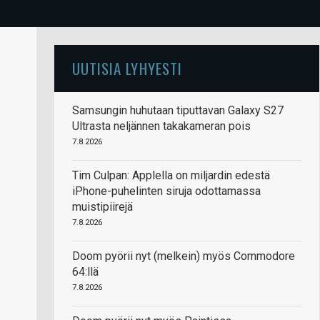
UUTISIA LYHYESTI
Samsungin huhutaan tiputtavan Galaxy S27
Ultrasta neljännen takakameran pois
7.8.2026
Tim Culpan: Applella on miljardin edestä
iPhone-puhelinten siruja odottamassa
muistipiirejä
7.8.2026
Doom pyörii nyt (melkein) myös Commodore
64:llä
7.8.2026