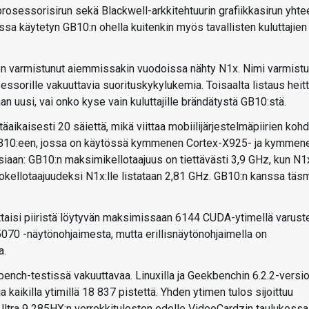
osessorisirun sekä Blackwell-arkkitehtuurin grafiikkasirun yhte
ssa käytetyn GB10:n ohella kuitenkin myös tavallisten kuluttajien
i on varmistunut aiemmissakin vuodoissa nähty N1x. Nimi varmistu
ssorille vakuuttavia suorituskykylukemia. Toisaalta listaus heit
kaan uusi, vai onko kyse vain kuluttajille brändätystä GB10:stä.
kaisesti 20 säiettä, mikä viittaa mobiilijärjestelmäpiirien kohd
 GB10:een, jossa on käytössä kymmenen Cortex-X925- ja kymmen
siaan: GB10:n maksimikellotaajuus on tiettävästi 3,9 GHz, kun N1
okellotaajuudeksi N1x:lle listataan 2,81 GHz. GB10:n kanssa täs
ittaisi piiristä löytyvän maksimissaan 6144 CUDA-ytimellä varust
70 -näytönohjaimesta, mutta erillisnäytönohjaimella on
a.
bench-testissä vakuuttavaa. Linuxilla ja Geekbenchin 6.2.2-versio
ja kaikilla ytimillä 18 837 pistettä. Yhden ytimen tulos sijoittuu
ltra 9 285HX:n verrokkitulosten edelle VideoCardzin taulukossa