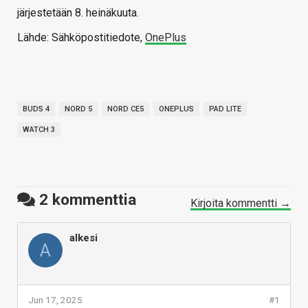
järjestetään 8. heinäkuuta.
Lähde: Sähköpostitiedote,
OnePlus
BUDS 4
NORD 5
NORD CE5
ONEPLUS
PAD LITE
WATCH 3
2
kommenttia
Kirjoita kommentti →
alkesi
A
Jun 17, 2025
#1