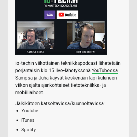
io-techin viikottainen tekniikkapodcast lähetetään
perjantaisin klo 15 live-lähetyksenä
YouTubessa
.
Sampsa ja Juha käyvät keskenään läpi kuluneen
viikon ajalta ajankohtaiset tietotekniikka- ja
mobiiliaiheet.
Jälkikäteen katseltavissa/kuunneltavissa:
Youtube
iTunes
Spotify