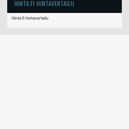
HINTA.FI HINTAVERTAILU
Hinta.fi hintavertailu