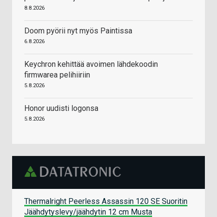
8.8.2026
Doom pyörii nyt myös Paintissa
6.8.2026
Keychron kehittää avoimen lähdekoodin
firmwarea pelihiiriin
5.8.2026
Honor uudisti logonsa
5.8.2026
Thermalright Peerless Assassin 120 SE Suoritin
Jäähdytyslevy/jäähdytin 12 cm Musta