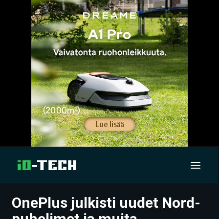
OnePlus julkisti uudet Nord-
UUTISET
puhelimet ja muita