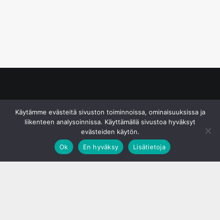
© S&J Media Oy
Käytämme evästeitä sivuston toiminnoissa, ominaisuuksissa ja
liikenteen analysoinnissa. Käyttämällä sivustoa hyväksyt
evästeiden käytön.
Ok
En hyväksy
Lisätietoja
;