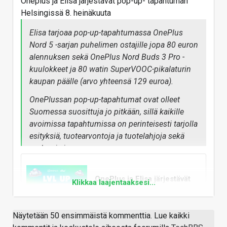
Oneplus ja Elisa järjestävät pop-up- tapahtuman
Helsingissä 8. heinäkuuta
Elisa tarjoaa pop-up-tapahtumassa OnePlus
Nord 5 -sarjan puhelimen ostajille jopa 80 euron
alennuksen sekä OnePlus Nord Buds 3 Pro -
kuulokkeet ja 80 watin SuperVOOC-pikalaturin
kaupan päälle (arvo yhteensä 129 euroa).
OnePlussan pop-up-tapahtumat ovat olleet
Suomessa suosittuja jo pitkään, sillä kaikille
avoimissa tapahtumissa on perinteisesti tarjolla
esityksiä, tuotearvontoja ja tuotelahjoja sekä
ruokaa ja juomaa.
Tulevassa pop-up-tapahtumassa Elisa
Kulmassa esiintyy Bizi, yksi tämän hetken
OnePlus ja Elisa järjestävät
Klikkaa laajentaaksesi...
LVL Up Pop-up -tapahtuman
Suomen kiinnostavimmista R&B- ja rap -
Helsingissä 8. heinäkuuta –
artisteista.
Nord 5 -sarjan puhelinten
Näytetään 50 ensimmäistä kommenttia. Lue kaikki
OnePlus tarjoaa sadalle ensimmäiselle Elisa
ensimmäisille ostajille