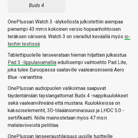
Buds 4
OnePlussan Watch 3 -älykellosta julkistettiin aiempaa
pienempi 43 mm:n kokoinen versio hopeanhohtoisen
teräksen värisenä. Watch 3 on vieraillut keväällä myös
io-
techin testissä
.
Tablettipuolelle lanseerataan hieman hiljattain julkaistua
Pad 3 -lippulaivamallia
edullisempi vaihtoehto Pad Lite,
joka tulee Euroopassa saataville vaaleansinisenä Aero
Blue -varianttina.
OnePlussan audiopuolen valikoimaa saapuvat
täydentämään täyslangattomat Buds 4 -nappikuulokkeet
sekä vaaleanvihreänä että mustana. Kuulokkeissa on
kaksoiselementit, 3D-tilaääniominaisuus ja LHDC 5.0 -
sertifikaatti. Niille mainostetaan myös 47 ms:n
matalaviiveistä pelitilaa.
OnePlussan lanseeraustilaisuus uusille tuotteille