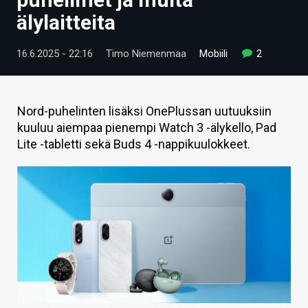
ARTIKKELIT
älylaitteita
VIDEOT
16.6.2025 - 22:16
Timo Niemenmaa
Mobiili
2
TECHBBS
TIETOA
Nord-puhelinten lisäksi OnePlussan uutuuksiin
kuuluu aiempaa pienempi Watch 3 -älykello, Pad
HINTA.FI
Lite -tabletti sekä Buds 4 -nappikuulokkeet.
KAUPPA
VAIHDA TEEMA
HAKU