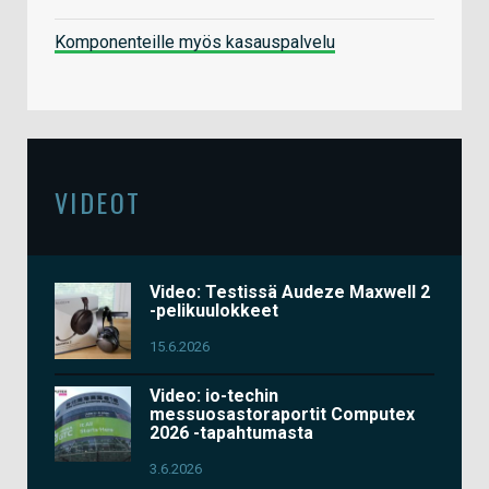
Komponenteille myös kasauspalvelu
VIDEOT
Video: Testissä Audeze Maxwell 2
-pelikuulokkeet
15.6.2026
Video: io-techin
messuosastoraportit Computex
2026 -tapahtumasta
3.6.2026