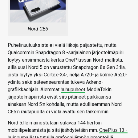
Nord CE5
Puhelinuutuuksista ei vielä liikoja paljastettu, mutta
Qualcommin Snapdragon 8 -sarjalainen järjestelmäpiiri
löytyy ensimmäistä kertaa OnePlussan Nord-mallista,
sillä uusi Nord 5 on varustettu Snapdragon 8s Gen 3:lla,
josta löytyy yksi Cortex-X4-, neljä A720- ja kolme A520-
ydintä sekä säteenseurantaa tukeva Adreno-
grafiikkaohjain. Aiemmat
huhupuheet
MediaTekin
järjestelmäpiiristä eivät siis pitäneet paikkaansa
ainakaan Nord 5:n kohdalla, mutta edullisemman Nord
CE5:n rautapuolta ei vielä avattu sen tarkemmin.
Nord 5:lle mainostetaan sulavaa 144 hertsin
mobiilipelaamista ja sitä jäähdytetään mm.
OnePlus 13 -
huippumallista
tutuilla grafeenilämpöelementeillä.