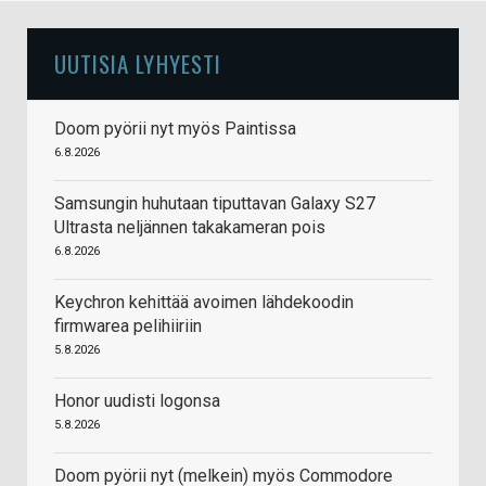
UUTISIA LYHYESTI
Doom pyörii nyt myös Paintissa
6.8.2026
Samsungin huhutaan tiputtavan Galaxy S27
Ultrasta neljännen takakameran pois
6.8.2026
Keychron kehittää avoimen lähdekoodin
firmwarea pelihiiriin
5.8.2026
Honor uudisti logonsa
5.8.2026
Doom pyörii nyt (melkein) myös Commodore