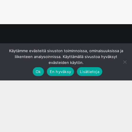
© S&J Media Oy
Käytämme evästeitä sivuston toiminnoissa, ominaisuuksissa ja
liikenteen analysoinnissa. Käyttämällä sivustoa hyväksyt
evästeiden käytön.
Ok
En hyväksy
Lisätietoja
;