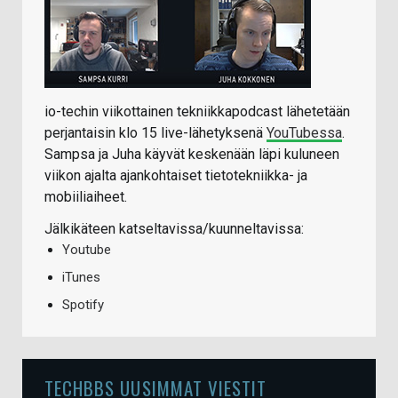
io-techin viikottainen tekniikkapodcast lähetetään
perjantaisin klo 15 live-lähetyksenä
YouTubessa
.
Sampsa ja Juha käyvät keskenään läpi kuluneen
viikon ajalta ajankohtaiset tietotekniikka- ja
mobiiliaiheet.
Jälkikäteen katseltavissa/kuunneltavissa:
Youtube
iTunes
Spotify
TECHBBS UUSIMMAT VIESTIT