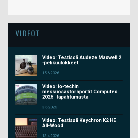
VIDEOT
Video: Testissä Audeze Maxwell 2
-pelikuulokkeet
15.6.2026
Video: io-techin
messuosastoraportit Computex
2026 -tapahtumasta
3.6.2026
Video: Testissä Keychron K2 HE
All-Wood
13.4.2026