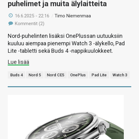
puhelimet ja muita älylaitteita
16.6.2025 - 22:16
/
Timo Niemenmaa
Kommentit (2)
Nord-puhelinten lisäksi OnePlussan uutuuksiin
kuuluu aiempaa pienempi Watch 3 -älykello, Pad
Lite -tabletti sekä Buds 4 -nappikuulokkeet.
Lue lisää
Buds 4
Nord 5
Nord CE5
OnePlus
Pad Lite
Watch 3