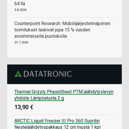
64:llä
3.8.2026
Counterpoint Research: Mobiilijärjestelmäpiirien
toimitukset laskivat jopa 15 % vuoden
ensimmäisellä puoliskolla
31.7.2026
Thermal Grizzly PhaseSheet PTM jäähdytyslevyn
yhdiste Lämpöalusta 2 g
13,90 €
ARCTIC Liquid Freezer III Pro 360 Suoritin
Nestejäähdytyspakkaus 12 cm musta 1 kpl