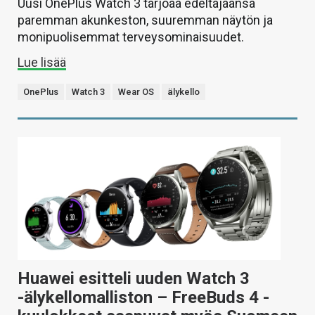
Uusi OnePlus Watch 3 tarjoaa edeltäjäänsä
paremman akunkeston, suuremman näytön ja
monipuolisemmat terveysominaisuudet.
Lue lisää
OnePlus
Watch 3
Wear OS
älykello
Huawei esitteli uuden Watch 3
-älykellomalliston – FreeBuds 4 -