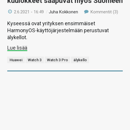
kuulokkeet saapuvat myös Suomeen
2.6.2021 - 16:49
/
Juha Kokkonen
Kommentit (3)
Kyseessä ovat yrityksen ensimmäiset
HarmonyOS-käyttöjärjestelmään perustuvat
älykellot.
Lue lisää
Huawei
Watch 3
Watch 3 Pro
älykello