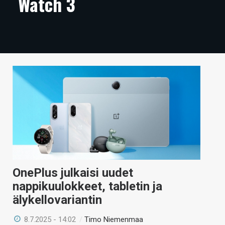
Watch 3
ARTIKKELIT
VIDEOT
TECHBBS
TIETOA
HINTA.FI
KAUPPA
VAIHDA TEEMA
OnePlus julkaisi uudet
nappikuulokkeet, tabletin ja
HAKU
älykellovariantin
8.7.2025 - 14:02
/
Timo Niemenmaa