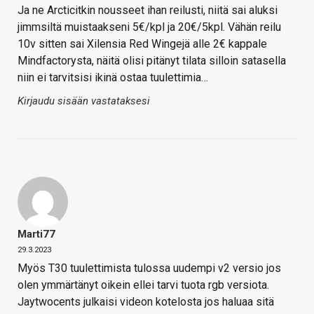
Ja ne Arcticitkin nousseet ihan reilusti, niitä sai aluksi
jimmsiltä muistaakseni 5€/kpl ja 20€/5kpl. Vähän reilu
10v sitten sai Xilensia Red Wingejä alle 2€ kappale
Mindfactorysta, näitä olisi pitänyt tilata silloin satasella
niin ei tarvitsisi ikinä ostaa tuulettimia…
Kirjaudu sisään vastataksesi
Marti77
29.3.2023
Myös T30 tuulettimista tulossa uudempi v2 versio jos
olen ymmärtänyt oikein ellei tarvi tuota rgb versiota.
Jaytwocents julkaisi videon kotelosta jos haluaa sitä