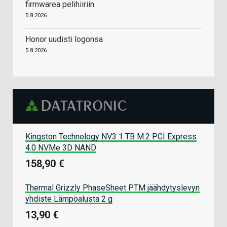
firmwarea pelihiiriin
5.8.2026
Honor uudisti logonsa
5.8.2026
Kingston Technology NV3 1 TB M.2 PCI Express
4.0 NVMe 3D NAND
158,90 €
Thermal Grizzly PhaseSheet PTM jäähdytyslevyn
yhdiste Lämpöalusta 2 g
13,90 €