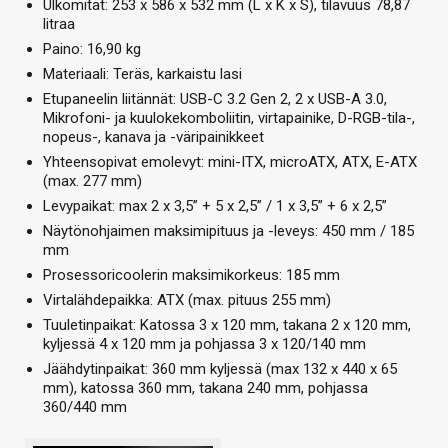
Ulkomitat: 253 x 586 x 532 mm (L x K x S), tilavuus 78,87
litraa
Paino: 16,90 kg
Materiaali: Teräs, karkaistu lasi
Etupaneelin liitännät: USB-C 3.2 Gen 2, 2 x USB-A 3.0,
Mikrofoni- ja kuulokekomboliitin, virtapainike, D-RGB-tila-,
nopeus-, kanava ja -väripainikkeet
Yhteensopivat emolevyt: mini-ITX, microATX, ATX, E-ATX
(max. 277 mm)
Levypaikat: max 2 x 3,5” + 5 x 2,5” / 1 x 3,5” + 6 x 2,5”
Näytönohjaimen maksimipituus ja -leveys: 450 mm / 185
mm
Prosessoricoolerin maksimikorkeus: 185 mm
Virtalähdepaikka: ATX (max. pituus 255 mm)
Tuuletinpaikat: Katossa 3 x 120 mm, takana 2 x 120 mm,
kyljessä 4 x 120 mm ja pohjassa 3 x 120/140 mm
Jäähdytinpaikat: 360 mm kyljessä (max 132 x 440 x 65
mm), katossa 360 mm, takana 240 mm, pohjassa
360/440 mm