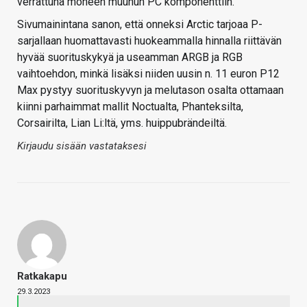
verrattuna moneen muuhun PC komponenttiin.
Sivumainintana sanon, että onneksi Arctic tarjoaa P-
sarjallaan huomattavasti huokeammalla hinnalla riittävän
hyvää suorituskykyä ja useamman ARGB ja RGB
vaihtoehdon, minkä lisäksi niiden uusin n. 11 euron P12
Max pystyy suorituskyvyn ja melutason osalta ottamaan
kiinni parhaimmat mallit Noctualta, Phanteksilta,
Corsairilta, Lian Li:ltä, yms. huippubrändeiltä.
Kirjaudu sisään vastataksesi
Ratkakapu
29.3.2023