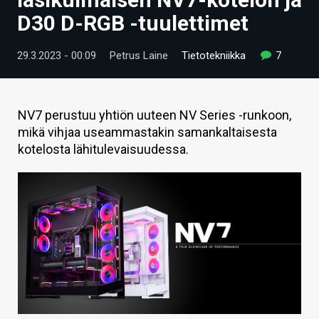
ARTIKKELIT
D30 D-RGB -tuulettimet
VIDEOT
29.3.2023 - 00:09
Petrus Laine
Tietotekniikka
7
TECHBBS
TIETOA
NV7 perustuu yhtiön uuteen NV Series -runkoon,
mikä vihjaa useammastakin samankaltaisesta
HINTA.FI
kotelosta lähitulevaisuudessa.
KAUPPA
VAIHDA TEEMA
HAKU