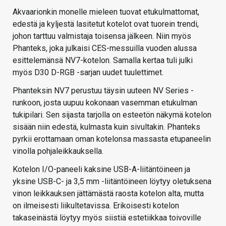
Akvaarionkin monelle mieleen tuovat etukulmattomat,
edestä ja kyljestä lasitetut kotelot ovat tuorein trendi,
johon tarttuu valmistaja toisensa jälkeen. Niin myös
Phanteks, joka julkaisi CES-messuilla vuoden alussa
esittelemänsä NV7-kotelon. Samalla kertaa tuli julki
myös D30 D-RGB -sarjan uudet tuulettimet.
Phanteksin NV7 perustuu täysin uuteen NV Series -
runkoon, josta uupuu kokonaan vasemman etukulman
tukipilari. Sen sijasta tarjolla on esteetön näkymä kotelon
sisään niin edestä, kulmasta kuin sivultakin. Phanteks
pyrkii erottamaan oman kotelonsa massasta etupaneelin
vinolla pohjaleikkauksella.
Kotelon I/O-paneeli kaksine USB-A-liitäntöineen ja
yksine USB-C- ja 3,5 mm -liitäntöineen löytyy oletuksena
vinon leikkauksen jättämästä raosta kotelon alta, mutta
on ilmeisesti liikultetavissa. Erikoisesti kotelon
takaseinästä löytyy myös siistiä estetiikkaa toivoville