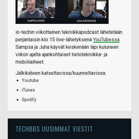
io-techin viikottainen tekniikkapodcast lähetetään
perjantaisin klo 15 live-lähetyksenä
YouTubessa
.
Sampsa ja Juha käyvät keskenään läpi kuluneen
viikon ajalta ajankohtaiset tietotekniikka- ja
mobiiliaiheet.
Jälkikäteen katseltavissa/kuunneltavissa:
Youtube
iTunes
Spotify
TECHBBS UUSIMMAT VIESTIT