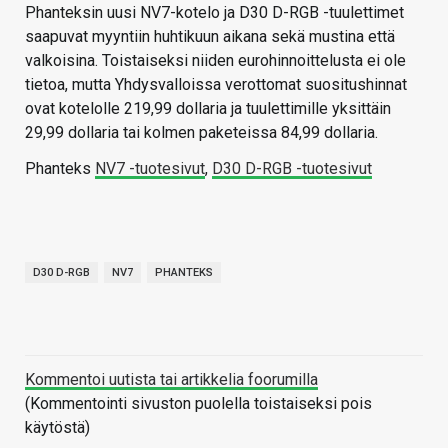
Phanteksin uusi NV7-kotelo ja D30 D-RGB -tuulettimet
saapuvat myyntiin huhtikuun aikana sekä mustina että
valkoisina. Toistaiseksi niiden eurohinnoittelusta ei ole
tietoa, mutta Yhdysvalloissa verottomat suositushinnat
ovat kotelolle 219,99 dollaria ja tuulettimille yksittäin
29,99 dollaria tai kolmen paketeissa 84,99 dollaria.
Phanteks
NV7 -tuotesivut
,
D30 D-RGB -tuotesivut
D30 D-RGB
NV7
PHANTEKS
Kommentoi uutista tai artikkelia foorumilla
(Kommentointi sivuston puolella toistaiseksi pois
käytöstä)