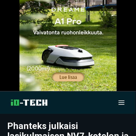
Phanteks julkaisi
UUTISET
lasikulmaisen NV7-kotelon ja