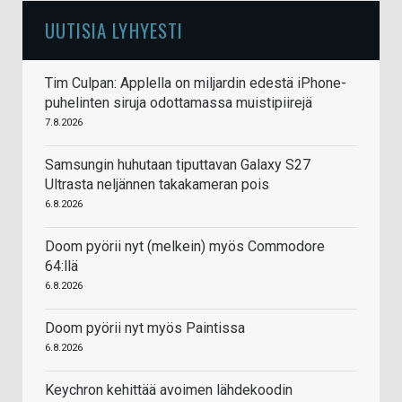
UUTISIA LYHYESTI
Tim Culpan: Applella on miljardin edestä iPhone-
puhelinten siruja odottamassa muistipiirejä
7.8.2026
Samsungin huhutaan tiputtavan Galaxy S27
Ultrasta neljännen takakameran pois
6.8.2026
Doom pyörii nyt (melkein) myös Commodore
64:llä
6.8.2026
Doom pyörii nyt myös Paintissa
6.8.2026
Keychron kehittää avoimen lähdekoodin