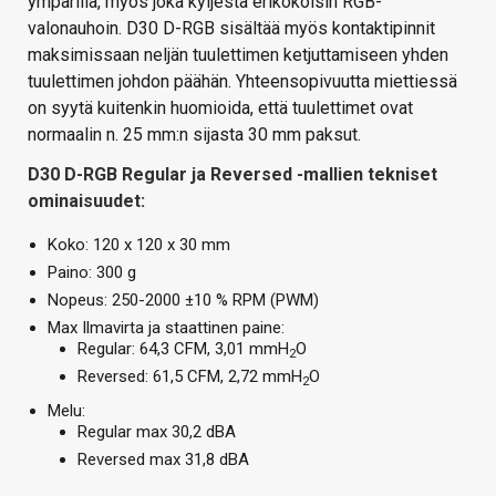
ympärillä, myös joka kyljestä erikokoisin RGB-
valonauhoin. D30 D-RGB sisältää myös kontaktipinnit
maksimissaan neljän tuulettimen ketjuttamiseen yhden
tuulettimen johdon päähän. Yhteensopivuutta miettiessä
on syytä kuitenkin huomioida, että tuulettimet ovat
normaalin n. 25 mm:n sijasta 30 mm paksut.
D30 D-RGB Regular ja Reversed -mallien tekniset
ominaisuudet:
Koko: 120 x 120 x 30 mm
Paino: 300 g
Nopeus: 250-2000 ±10 % RPM (PWM)
Max Ilmavirta ja staattinen paine:
Regular: 64,3 CFM, 3,01 mmH
O
2
Reversed: 61,5 CFM, 2,72 mmH
O
2
Melu:
Regular max 30,2 dBA
Reversed max 31,8 dBA