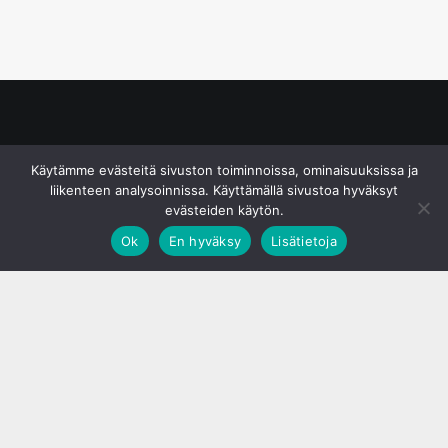
© S&J Media Oy
Käytämme evästeitä sivuston toiminnoissa, ominaisuuksissa ja
liikenteen analysoinnissa. Käyttämällä sivustoa hyväksyt
evästeiden käytön.
Ok
En hyväksy
Lisätietoja
;