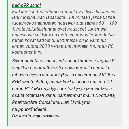
perho92 sanoi
Kärkiluokan tuulettimien hinnat ovat kyllä karanneet
lähivuosina ihan lapasesta… En millään jaksa uskoa
tuotantokustannusten nouseen sitä samaa 50 – 100
% mitä kuluttajahinnat ovat nousseet, JA en silti
ostaisi sitä selityksenä hintojen nousulle, kun tietää
miten kovat katteet tuulettimissa oli jo valmiiksi
ennen vuotta 2020 verrattuna moneen muuhun PC
komponenttiin.
Sivumainintana sanon, että onneksi Arctic tarjoaa P-
sarjallaan huomattavasti huokeammalla hinnalla
riittävän hyvää suorituskykyä ja useamman ARGB ja
RGB vaihtoehdon, minkä lisäksi niiden uusin n. 11
euron P12 Max pystyy suorituskyvyn ja melutason
osalta ottamaan kiinni parhaimmat mallit Noctualta,
Phanteksilta, Corsairilta, Lian Li:ltä, yms.
huippubrändeiltä.
Napsauta laajentaaksesi…