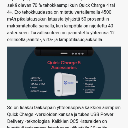
sekä olevan 70 % tehokkaampi kuin Quick Charge 4 tai
4+. Ero tehokkuudessa on mitattu vertailemalla 4500
mAh pikalatausakun latausta tyhjästä 50 prosenttiin
maksimiteholla samalla, kun lämpötila on rajoitettu 40
asteeseen. Turvallisuuteen on panostettu yhteensä 12
erillisellä jännite-, virta- ja lämpötilasuojauksella.
Se on lisäksi taaksepäin yhteensopiva kaikkien aiempien
Quick Charge -versioiden kanssa ja tukee USB Power
Delivery -teknologiaa. Kaikkien QC5 -latureiden on