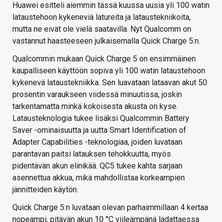
Huawei esitteli aiemmin tässä kuussa uusia yli 100 watin
lataustehoon kykeneviä latureita ja lataustekniikoita,
mutta ne eivät ole vielä saatavilla. Nyt Qualcomm on
vastannut haasteeseen julkaisemalla Quick Charge 5:n.
Qualcommin mukaan Quick Charge 5 on ensimmäinen
kaupalliseen käyttöön sopiva yli 100 watin lataustehoon
kykenevä lataustekniikka. Sen luavataan lataavan akut 50
prosentin varaukseen viidessä minuutissa, joskin
tarkentamatta minkä kokoisesta akusta on kyse.
Latausteknologia tukee lisäksi Qualcommin Battery
Saver -ominaisuutta ja uutta Smart Identification of
Adapter Capabilities -teknologiaa, joiden luvataan
parantavan paitsi latauksen tehokkuutta, myös
pidentävän akun elinikää. QC5 tukee kahta sarjaan
asennettua akkua, mikä mahdollistaa korkeampien
jännitteiden käytön.
Quick Charge 5:n luvataan olevan parhaimmillaan 4 kertaa
nopeampi, pitävän akun 10 °C viileämpänä ladattaessa