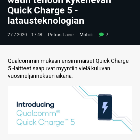
ARTIKKELIT
Quick Charge 5 -
latausteknologian
VIDEOT
TECHBBS
27.7.2020 - 17:48
Petrus Laine
Mobiili
7
TIETOA
HINTA.FI
Qualcommin mukaan ensimmäiset Quick Charge
5 -laitteet saapuvat myyntiin vielä kuluvan
KAUPPA
vuosineljänneksen aikana.
VAIHDA TEEMA
HAKU