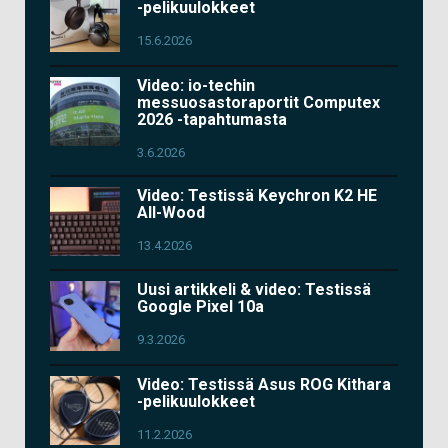
-pelikuulokkeet
15.6.2026
Video: io-techin
messuosastoraportit Computex
2026 -tapahtumasta
3.6.2026
Video: Testissä Keychron K2 HE
All-Wood
13.4.2026
Uusi artikkeli & video: Testissä
Google Pixel 10a
9.3.2026
Video: Testissä Asus ROG Kithara
-pelikuulokkeet
11.2.2026