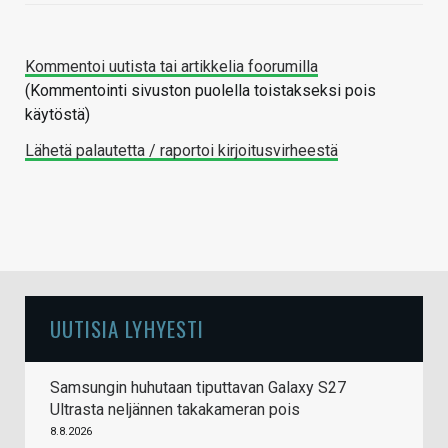
Kommentoi uutista tai artikkelia foorumilla
(Kommentointi sivuston puolella toistakseksi pois
käytöstä)
Lähetä palautetta / raportoi kirjoitusvirheestä
UUTISIA LYHYESTI
Samsungin huhutaan tiputtavan Galaxy S27
Ultrasta neljännen takakameran pois
8.8.2026