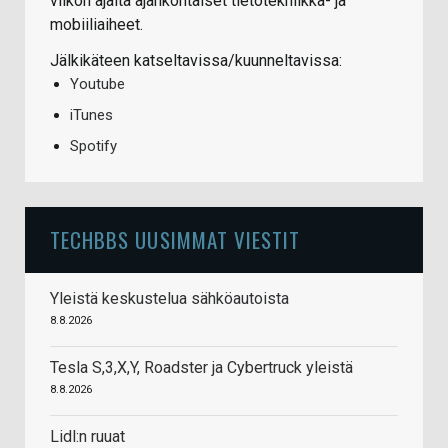
viikon ajalta ajankohtaiset tietotekniikka- ja
mobiiliaiheet.
Jälkikäteen katseltavissa/kuunneltavissa:
Youtube
iTunes
Spotify
TECHBBS UUSIMMAT VIESTIT
Yleistä keskustelua sähköautoista
8.8.2026
Tesla S,3,X,Y, Roadster ja Cybertruck yleistä
8.8.2026
Lidl:n ruuat