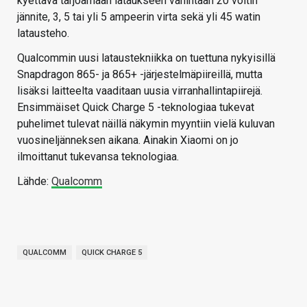
kyettävä tarjoamaan lataukseen vähintään 20 voltin
jännite, 3, 5 tai yli 5 ampeerin virta sekä yli 45 watin
latausteho.
Qualcommin uusi lataustekniikka on tuettuna nykyisillä
Snapdragon 865- ja 865+ -järjestelmäpiireillä, mutta
lisäksi laitteelta vaaditaan uusia virranhallintapiirejä.
Ensimmäiset Quick Charge 5 -teknologiaa tukevat
puhelimet tulevat näillä näkymin myyntiin vielä kuluvan
vuosineljänneksen aikana. Ainakin Xiaomi on jo
ilmoittanut tukevansa teknologiaa.
Lähde:
Qualcomm
QUALCOMM
QUICK CHARGE 5