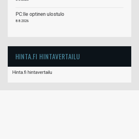
PC:lle optinen ulostulo
8.8.2026
HINTA.FI HINTAVERTAILU
Hinta.fi hintavertailu