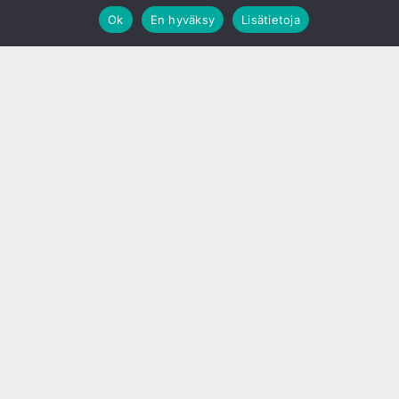
Ok
En hyväksy
Lisätietoja
;