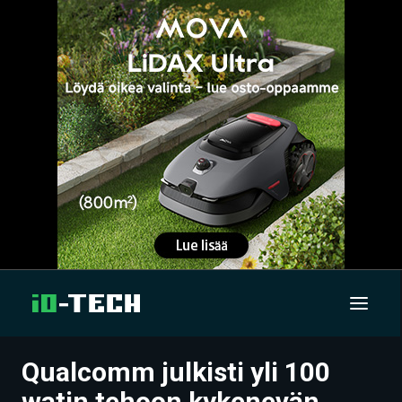
Qualcomm julkisti yli 100
UUTISET
watin tehoon kykenevän