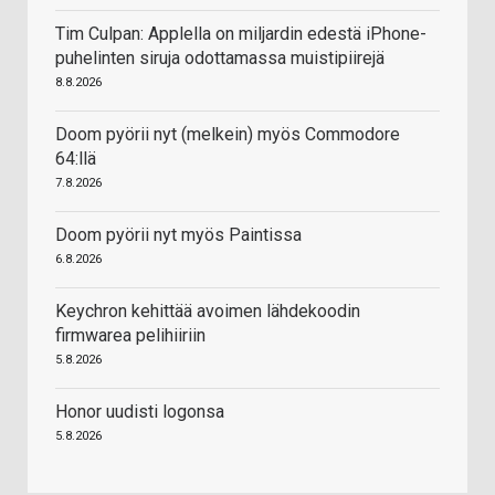
Tim Culpan: Applella on miljardin edestä iPhone-
puhelinten siruja odottamassa muistipiirejä
8.8.2026
Doom pyörii nyt (melkein) myös Commodore
64:llä
7.8.2026
Doom pyörii nyt myös Paintissa
6.8.2026
Keychron kehittää avoimen lähdekoodin
firmwarea pelihiiriin
5.8.2026
Honor uudisti logonsa
5.8.2026