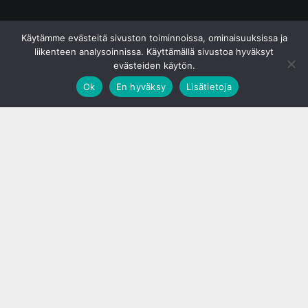
© S&J Media Oy
Käytämme evästeitä sivuston toiminnoissa, ominaisuuksissa ja
liikenteen analysoinnissa. Käyttämällä sivustoa hyväksyt
evästeiden käytön.
Ok
En hyväksy
Lisätietoja
;