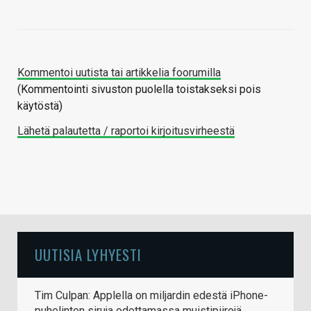
Kommentoi uutista tai artikkelia foorumilla
(Kommentointi sivuston puolella toistakseksi pois
käytöstä)
Lähetä palautetta / raportoi kirjoitusvirheestä
UUTISIA LYHYESTI
Tim Culpan: Applella on miljardin edestä iPhone-
puhelinten siruja odottamassa muistipiirejä