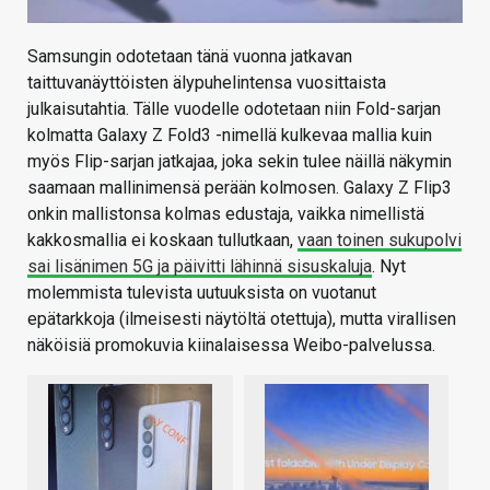
Samsungin odotetaan tänä vuonna jatkavan
taittuvanäyttöisten älypuhelintensa vuosittaista
julkaisutahtia. Tälle vuodelle odotetaan niin Fold-sarjan
kolmatta Galaxy Z Fold3 -nimellä kulkevaa mallia kuin
myös Flip-sarjan jatkajaa, joka sekin tulee näillä näkymin
saamaan mallinimensä perään kolmosen. Galaxy Z Flip3
onkin mallistonsa kolmas edustaja, vaikka nimellistä
kakkosmallia ei koskaan tullutkaan,
vaan toinen sukupolvi
sai lisänimen 5G ja päivitti lähinnä sisuskaluja
. Nyt
molemmista tulevista uutuuksista on vuotanut
epätarkkoja (ilmeisesti näytöltä otettuja), mutta virallisen
näköisiä promokuvia kiinalaisessa Weibo-palvelussa.