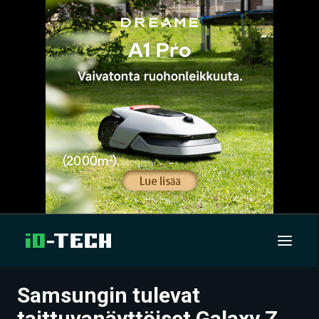
Samsungin tulevat
UUTISET
taittuvanäyttöiset Galaxy Z