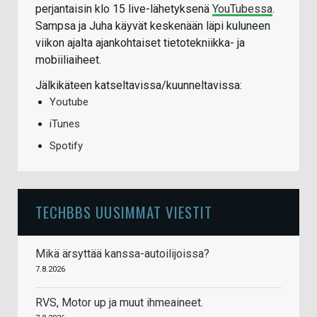
perjantaisin klo 15 live-lähetyksenä
YouTubessa
.
Sampsa ja Juha käyvät keskenään läpi kuluneen
viikon ajalta ajankohtaiset tietotekniikka- ja
mobiiliaiheet.
Jälkikäteen katseltavissa/kuunneltavissa:
Youtube
iTunes
Spotify
TECHBBS UUSIMMAT VIESTIT
Mikä ärsyttää kanssa-autoilijoissa?
7.8.2026
RVS, Motor up ja muut ihmeaineet.