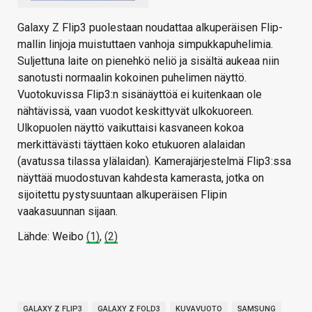
Galaxy Z Flip3 puolestaan noudattaa alkuperäisen Flip-
mallin linjoja muistuttaen vanhoja simpukkapuhelimia.
Suljettuna laite on pienehkö neliö ja sisältä aukeaa niin
sanotusti normaalin kokoinen puhelimen näyttö.
Vuotokuvissa Flip3:n sisänäyttöä ei kuitenkaan ole
nähtävissä, vaan vuodot keskittyvät ulkokuoreen.
Ulkopuolen näyttö vaikuttaisi kasvaneen kokoa
merkittävästi täyttäen koko etukuoren alalaidan
(avatussa tilassa ylälaidan). Kamerajärjestelmä Flip3:ssa
näyttää muodostuvan kahdesta kamerasta, jotka on
sijoitettu pystysuuntaan alkuperäisen Flipin
vaakasuunnan sijaan.
Lähde: Weibo
(1)
,
(2)
GALAXY Z FLIP3
GALAXY Z FOLD3
KUVAVUOTO
SAMSUNG