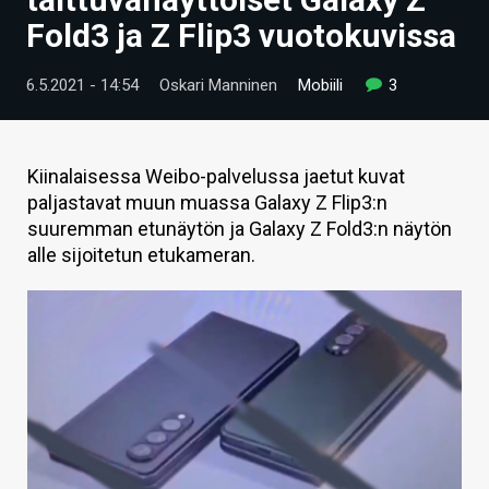
ARTIKKELIT
Fold3 ja Z Flip3 vuotokuvissa
VIDEOT
6.5.2021 - 14:54
Oskari Manninen
Mobiili
3
TECHBBS
TIETOA
Kiinalaisessa Weibo-palvelussa jaetut kuvat
paljastavat muun muassa Galaxy Z Flip3:n
HINTA.FI
suuremman etunäytön ja Galaxy Z Fold3:n näytön
alle sijoitetun etukameran.
KAUPPA
VAIHDA TEEMA
HAKU