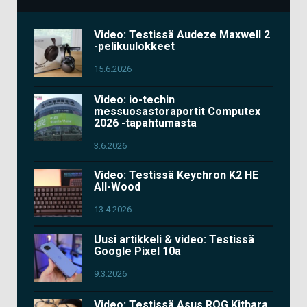
Video: Testissä Audeze Maxwell 2
-pelikuulokkeet
15.6.2026
Video: io-techin
messuosastoraportit Computex
2026 -tapahtumasta
3.6.2026
Video: Testissä Keychron K2 HE
All-Wood
13.4.2026
Uusi artikkeli & video: Testissä
Google Pixel 10a
9.3.2026
Video: Testissä Asus ROG Kithara