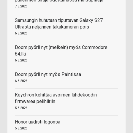
7.8.2026
Samsungin huhutaan tiputtavan Galaxy S27
Ultrasta neljännen takakameran pois
6.8.2026
Doom pyörii nyt (melkein) myös Commodore
64:llä
6.8.2026
Doom pyörii nyt myös Paintissa
6.8.2026
Keychron kehittää avoimen lähdekoodin
firmwarea pelihiiriin
5.8.2026
Honor uudisti logonsa
5.8.2026