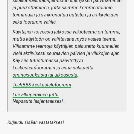
sisällönhallintaohjelmiston linkityksen päivittäminen
ja puukottaminen, jotta saimme kommentoinnin
toimimaan ja synkronoitua uutisten ja artikkeleiden
sekä foorumin välillä.
Käyttäjien toiveesta jatkossa vakioteema on tumma,
mutta käyttöön on valittavana myös vaalea teema.
Viilaamme teemoja käyttäjien palautetta kuunnellen
vielä aktiivisesti seuraavien päivien ja viikkojen ajan.
Käy siis tutustumassa päivitettyyn
keskustelufoorumiin ja anna palautetta
ominaisuuksista tai ulkoasusta
.
TechBBS-keskustelufoorumi
Lue alkuperäinen juttu
Napsauta laajentaaksesi…
Kirjaudu sisään vastataksesi