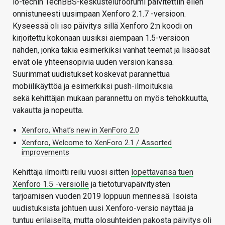
io-techin TechBBS-keskustelufoorumi päivitettiin eilen
onnistuneesti uusimpaan Xenforo 2.1.7 -versioon.
Kyseessä oli iso päivitys sillä Xenforo 2:n koodi on
kirjoitettu kokonaan uusiksi aiempaan 1.5-versioon
nähden, jonka takia esimerkiksi vanhat teemat ja lisäosat
eivät ole yhteensopivia uuden version kanssa.
Suurimmat uudistukset koskevat parannettua
mobiilikäyttöä ja esimerkiksi push-ilmoituksia
sekä kehittäjän mukaan parannettu on myös tehokkuutta,
vakautta ja nopeutta.
Xenforo, What’s new in XenForo 2.0
Xenforo, Welcome to XenForo 2.1 / Assorted
improvements
Kehittäjä ilmoitti reilu vuosi sitten
lopettavansa tuen
Xenforo 1.5 -versiolle
ja tietoturvapäivitysten
tarjoamisen vuoden 2019 loppuun mennessä. Isoista
uudistuksista johtuen uusi Xenforo-versio näyttää ja
tuntuu erilaiselta, mutta olosuhteiden pakosta päivitys oli