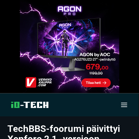
TechBBS-foorumi päivittyi
UUTISET
Xenforo 2.1 -versioon