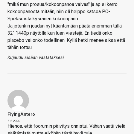
"mikä mun prosua/kokoonpanoa vaivaa" ja ap ei kerro
kokoonpanosta mitään, niin oli helppo katsoa PC-
Spekseistä kyseinen kokoonpano.
Ja jotenkin joudun nyt kääntämään päätä enemmän tällä
32" 1440p näytöllä kun luen viestejä. En tiedä onko
placebo vai onko todellinen. Kyllä hetki menee aikaa että
tähän tottuu.
Kirjaudu sisään vastataksesi
FlyingAntero
6.2.2020
Hienoa, että foorumin päivitys onnistui. Vähän vaatii vielä
säätämistä mutta eiköhän tästä hyvä tule
.