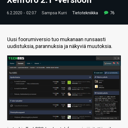
ARTIKKELIT
6.2.2020 - 02:07
Sampsa Kurri
Tietotekniikka
76
VIDEOT
TECHBBS
Uusi foorumiversio tuo mukanaan runsaasti
TIETOA
uudistuksia, parannuksia ja näkyviä muutoksia.
HINTA.FI
KAUPPA
VAIHDA TEEMA
HAKU