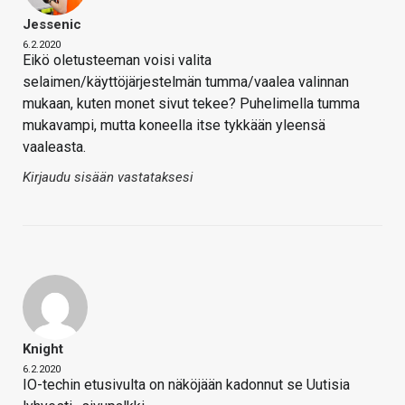
Jessenic
6.2.2020
Eikö oletusteeman voisi valita
selaimen/käyttöjärjestelmän tumma/vaalea valinnan
mukaan, kuten monet sivut tekee? Puhelimella tumma
mukavampi, mutta koneella itse tykkään yleensä
vaaleasta.
Kirjaudu sisään vastataksesi
Knight
6.2.2020
IO-techin etusivulta on näköjään kadonnut se Uutisia