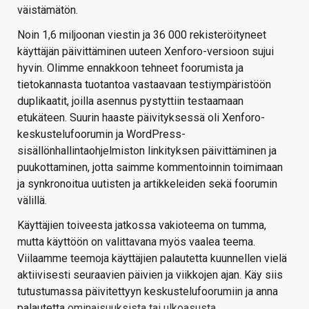
väistämätön.
Noin 1,6 miljoonan viestin ja 36 000 rekisteröityneet
käyttäjän päivittäminen uuteen Xenforo-versioon sujui
hyvin. Olimme ennakkoon tehneet foorumista ja
tietokannasta tuotantoa vastaavaan testiympäristöön
duplikaatit, joilla asennus pystyttiin testaamaan
etukäteen. Suurin haaste päivityksessä oli Xenforo-
keskustelufoorumin ja WordPress-
sisällönhallintaohjelmiston linkityksen päivittäminen ja
puukottaminen, jotta saimme kommentoinnin toimimaan
ja synkronoitua uutisten ja artikkeleiden sekä foorumin
välillä.
Käyttäjien toiveesta jatkossa vakioteema on tumma,
mutta käyttöön on valittavana myös vaalea teema.
Viilaamme teemoja käyttäjien palautetta kuunnellen vielä
aktiivisesti seuraavien päivien ja viikkojen ajan. Käy siis
tutustumassa päivitettyyn keskustelufoorumiin ja anna
palautetta
ominaisuuksista tai ulkoasusta
.