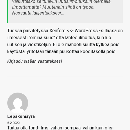
vaikuttaako se tuleviin uutisilmoituksiin olemalla
ilmoittamatta? Muutenkin siinä on typoa.
Napsauta laajentaaksesi…
Tuossa päivitetyssä Xenforo <-> WordPress -sillassa on
ilmeisesti "ominaisuus" että lähtee ilmoitus, kun luo
uutisen ja viestiketjun. Ei ole mahdollisuutta kytkeä pois
käytöstä, yritetään tänään puukottaa kooditasolla pois.
Kirjaudu sisään vastataksesi
Lepakomäyrä
6.2.2020
Taitaa olla fontti tms. vähän isompaa, vähän kuin olisi