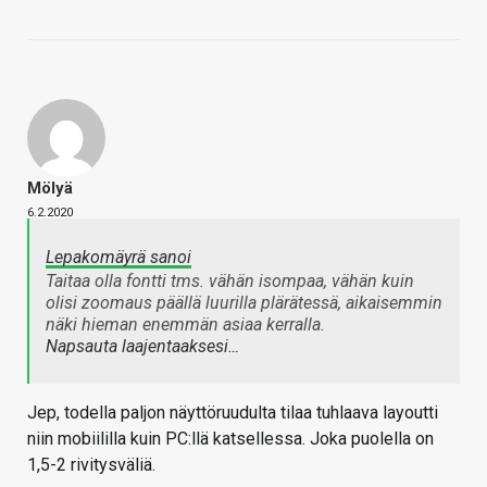
Mölyä
6.2.2020
Lepakomäyrä sanoi
Taitaa olla fontti tms. vähän isompaa, vähän kuin
olisi zoomaus päällä luurilla plärätessä, aikaisemmin
näki hieman enemmän asiaa kerralla.
Napsauta laajentaaksesi…
Jep, todella paljon näyttöruudulta tilaa tuhlaava layoutti
niin mobiililla kuin PC:llä katsellessa. Joka puolella on
1,5-2 rivitysväliä.