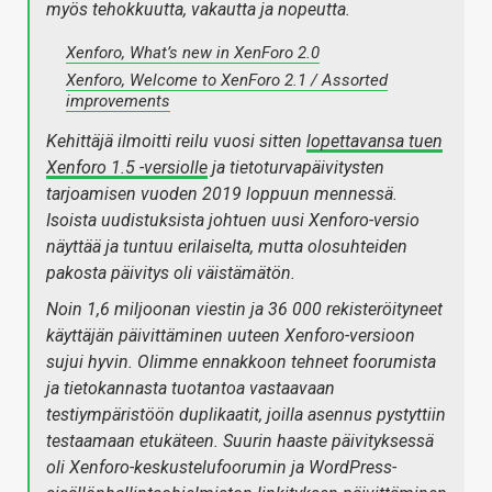
myös tehokkuutta, vakautta ja nopeutta.
Xenforo, What’s new in XenForo 2.0
Xenforo, Welcome to XenForo 2.1 / Assorted
improvements
Kehittäjä ilmoitti reilu vuosi sitten
lopettavansa tuen
Xenforo 1.5 -versiolle
ja tietoturvapäivitysten
tarjoamisen vuoden 2019 loppuun mennessä.
Isoista uudistuksista johtuen uusi Xenforo-versio
näyttää ja tuntuu erilaiselta, mutta olosuhteiden
pakosta päivitys oli väistämätön.
Noin 1,6 miljoonan viestin ja 36 000 rekisteröityneet
käyttäjän päivittäminen uuteen Xenforo-versioon
sujui hyvin. Olimme ennakkoon tehneet foorumista
ja tietokannasta tuotantoa vastaavaan
testiympäristöön duplikaatit, joilla asennus pystyttiin
testaamaan etukäteen. Suurin haaste päivityksessä
oli Xenforo-keskustelufoorumin ja WordPress-