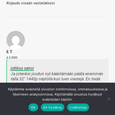
Kirjaudu sisään vastataksesi
E.T
6.2.2020
jobbus sanoi
Ja jotenkin joudun nyt kääntämään päätä enemmän
tällä 32" 1440p näytöllä kun luen viestejä. En tiedä
onko placebo vai onko todellinen. Kyllä hetki menee
aikaa että tähän tottuu.
Käytämme evästeitä sivuston toiminnoissa, ominaisuuksissa ja
Napsauta laajentaaksesi…
liikenteen analysoinnissa. Käyttämällä sivustoa hyväksyt
evästeiden käytön.
Ok
En hyväksy
Lisätietoja
Mene sivun alalaitaan ja sen ison "Yhteydet tarjoaa F-