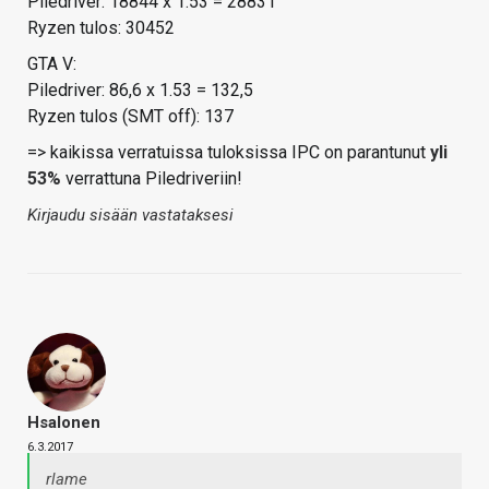
Piledriver: 18844 x 1.53 = 28831
Ryzen tulos: 30452
GTA V:
Piledriver: 86,6 x 1.53 = 132,5
Ryzen tulos (SMT off): 137
=> kaikissa verratuissa tuloksissa IPC on parantunut
yli
53%
verrattuna Piledriveriin!
Kirjaudu sisään vastataksesi
Hsalonen
6.3.2017
rlame