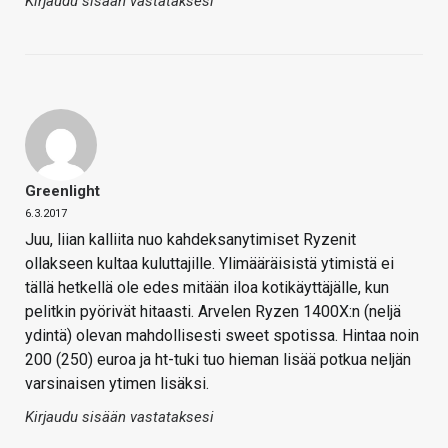
Kirjaudu sisään vastataksesi
Greenlight
6.3.2017
Juu, liian kalliita nuo kahdeksanytimiset Ryzenit
ollakseen kultaa kuluttajille. Ylimääräisistä ytimistä ei
tällä hetkellä ole edes mitään iloa kotikäyttäjälle, kun
pelitkin pyörivät hitaasti. Arvelen Ryzen 1400X:n (neljä
ydintä) olevan mahdollisesti sweet spotissa. Hintaa noin
200 (250) euroa ja ht-tuki tuo hieman lisää potkua neljän
varsinaisen ytimen lisäksi.
Kirjaudu sisään vastataksesi