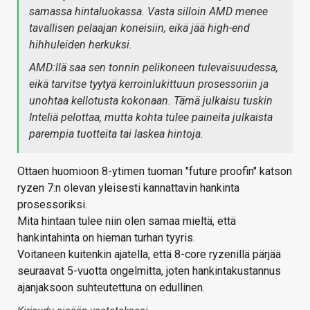
samassa hintaluokassa. Vasta silloin AMD menee
tavallisen pelaajan koneisiin, eikä jää high-end
hihhuleiden herkuksi.
AMD:llä saa sen tonnin pelikoneen tulevaisuudessa,
eikä tarvitse tyytyä kerroinlukittuun prosessoriin ja
unohtaa kellotusta kokonaan. Tämä julkaisu tuskin
Inteliä pelottaa, mutta kohta tulee paineita julkaista
parempia tuotteita tai laskea hintoja.
Ottaen huomioon 8-ytimen tuoman "future proofin" katson
ryzen 7:n olevan yleisesti kannattavin hankinta
prosessoriksi.
Mita hintaan tulee niin olen samaa mieltä, että
hankintahinta on hieman turhan tyyris.
Voitaneen kuitenkin ajatella, että 8-core ryzenillä pärjää
seuraavat 5-vuotta ongelmitta, joten hankintakustannus
ajanjaksoon suhteutettuna on edullinen.