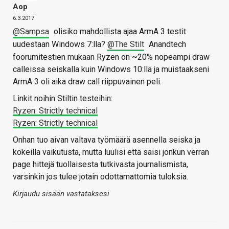
Aop
6.3.2017
@Sampsa
olisiko mahdollista ajaa ArmA 3 testit
uudestaan Windows 7:lla?
@The Stilt
Anandtech
foorumitestien mukaan Ryzen on ~20% nopeampi draw
calleissa seiskalla kuin Windows 10:llä ja muistaakseni
ArmA 3 oli aika draw call riippuvainen peli.
Linkit noihin Stiltin testeihin:
Ryzen: Strictly technical
Ryzen: Strictly technical
Onhan tuo aivan valtava työmäärä asennella seiska ja
kokeilla vaikutusta, mutta luulisi että saisi jonkun verran
page hittejä tuollaisesta tutkivasta journalismista,
varsinkin jos tulee jotain odottamattomia tuloksia.
Kirjaudu sisään vastataksesi