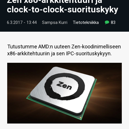
ARTIKKELIT
clock-to-clock-suorituskyky
VIDEOT
6.3.2017 - 13:44
Sampsa Kurri
Tietotekniikka
83
TECHBBS
TIETOA
Tutustumme AMD:n uuteen Zen-koodinimelliseen
x86-arkkitehtuuriin ja sen IPC-suorituskykyyn.
HINTA.FI
KAUPPA
VAIHDA TEEMA
HAKU