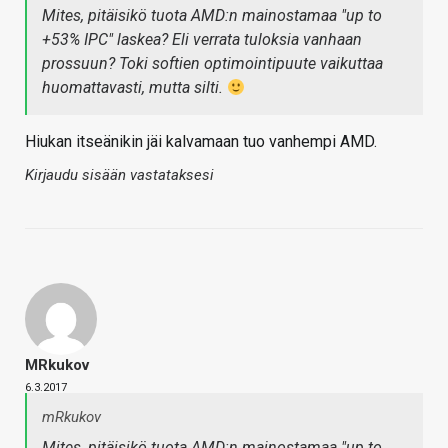
Mites, pitäisikö tuota AMD:n mainostamaa "up to
+53% IPC" laskea? Eli verrata tuloksia vanhaan
prossuun? Toki softien optimointipuute vaikuttaa
huomattavasti, mutta silti.
Hiukan itseänikin jäi kalvamaan tuo vanhempi AMD.
Kirjaudu sisään vastataksesi
MRkukov
6.3.2017
mRkukov
Mites, pitäisikö tuota AMD:n mainostamaa "up to