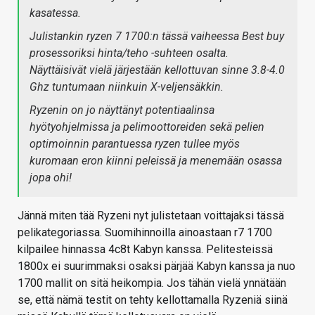
kasatessa.
Julistankin ryzen 7 1700:n tässä vaiheessa Best buy
prosessoriksi hinta/teho -suhteen osalta.
Näyttäisivät vielä järjestään kellottuvan sinne 3.8-4.0
Ghz tuntumaan niinkuin X-veljensäkkin.
Ryzenin on jo näyttänyt potentiaalinsa
hyötyohjelmissa ja pelimoottoreiden sekä pelien
optimoinnin parantuessa ryzen tullee myös
kuromaan eron kiinni peleissä ja menemään osassa
jopa ohi!
Jännä miten tää Ryzeni nyt julistetaan voittajaksi tässä
pelikategoriassa. Suomihinnoilla ainoastaan r7 1700
kilpailee hinnassa 4c8t Kabyn kanssa. Pelitesteissä
1800x ei suurimmaksi osaksi pärjää Kabyn kanssa ja nuo
1700 mallit on sitä heikompia. Jos tähän vielä ynnätään
se, että nämä testit on tehty kellottamalla Ryzeniä siinä