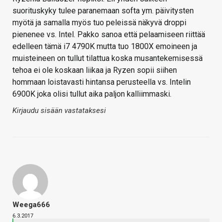
suorituskyky tulee paranemaan softa ym. päivitysten
myötä ja samalla myös tuo peleissä näkyvä droppi
pienenee vs. Intel. Pakko sanoa että pelaamiseen riittää
edelleen tämä i7 4790K mutta tuo 1800X emoineen ja
muisteineen on tullut tilattua koska musantekemisessä
tehoa ei ole koskaan liikaa ja Ryzen sopii siihen
hommaan loistavasti hintansa perusteella vs. Intelin
6900K joka olisi tullut aika paljon kalliimmaski.
Kirjaudu sisään vastataksesi
Weega666
6.3.2017