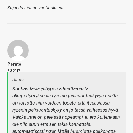
Kirjaudu sisään vastataksesi
Perato
6.3.2017
rlame
Kunhan tästä ylihypen aiheuttamasta
alkupettymyksestä ryzenin pelisuorituskyvyn osalta
on toivottu niin voidaan todeta, että itseasiassa
ryzenin pelisuorituskyky on jo tässä vaiheessa hyvä.
Vaikka intel on peleissä nopeampi, ei ero kuitenkaan
ole niin suuri että sen takia kannattaisi
automaattisesti ryzen jättää huomiotta pelikonetta