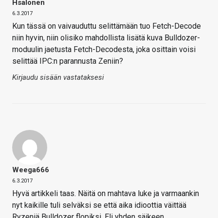
Hsalonen
6.3.2017
Kun tässä on vaivauduttu selittämään tuo Fetch-Decode
niin hyvin, niin olisiko mahdollista lisätä kuva Bulldozer-
moduulin jaetusta Fetch-Decodesta, joka osittain voisi
selittää IPC:n parannusta Zeniin?
Kirjaudu sisään vastataksesi
Weega666
6.3.2017
Hyvä artikkeli taas. Näitä on mahtava luke ja varmaankin
nyt kaikille tuli selväksi se että aika idioottia väittää
Ryzeniä Bulldozer flopiksi. Eli yhden säikeen