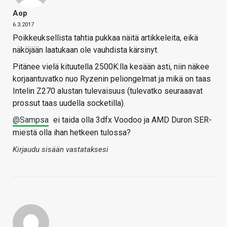
Aop
6.3.2017
Poikkeuksellista tahtia pukkaa näitä artikkeleita, eikä
näköjään laatukaan ole vauhdista kärsinyt.
Pitänee vielä kituutella 2500K:lla kesään asti, niin näkee
korjaantuvatko nuo Ryzenin peliongelmat ja mikä on taas
Intelin Z270 alustan tulevaisuus (tulevatko seuraaavat
prossut taas uudella socketilla).
@Sampsa
ei taida olla 3dfx Voodoo ja AMD Duron SER-
miestä olla ihan hetkeen tulossa?
Kirjaudu sisään vastataksesi