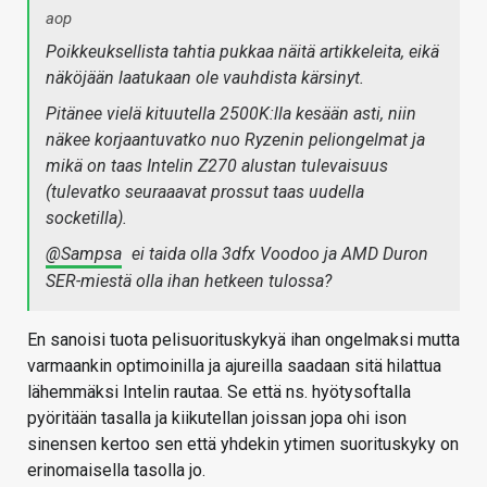
aop
Poikkeuksellista tahtia pukkaa näitä artikkeleita, eikä
näköjään laatukaan ole vauhdista kärsinyt.
Pitänee vielä kituutella 2500K:lla kesään asti, niin
näkee korjaantuvatko nuo Ryzenin peliongelmat ja
mikä on taas Intelin Z270 alustan tulevaisuus
(tulevatko seuraaavat prossut taas uudella
socketilla).
@Sampsa
ei taida olla 3dfx Voodoo ja AMD Duron
SER-miestä olla ihan hetkeen tulossa?
En sanoisi tuota pelisuorituskykyä ihan ongelmaksi mutta
varmaankin optimoinilla ja ajureilla saadaan sitä hilattua
lähemmäksi Intelin rautaa. Se että ns. hyötysoftalla
pyöritään tasalla ja kiikutellan joissan jopa ohi ison
sinensen kertoo sen että yhdekin ytimen suorituskyky on
erinomaisella tasolla jo.