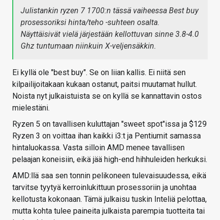
Julistankin ryzen 7 1700:n tässä vaiheessa Best buy
prosessoriksi hinta/teho -suhteen osalta.
Näyttäisivät vielä järjestään kellottuvan sinne 3.8-4.0
Ghz tuntumaan niinkuin X-veljensäkkin.
Ei kyllä ole "best buy". Se on liian kallis. Ei niitä sen
kilpailijoitakaan kukaan ostanut, paitsi muutamat hullut.
Noista nyt julkaistuista se on kyllä se kannattavin ostos
mielestäni.
Ryzen 5 on tavallisen kuluttajan "sweet spot"issa ja $129
Ryzen 3 on voittaa ihan kaikki i3:t ja Pentiumit samassa
hintaluokassa. Vasta silloin AMD menee tavallisen
pelaajan koneisiin, eikä jää high-end hihhuleiden herkuksi.
AMD:llä saa sen tonnin pelikoneen tulevaisuudessa, eikä
tarvitse tyytyä kerroinlukittuun prosessoriin ja unohtaa
kellotusta kokonaan. Tämä julkaisu tuskin Inteliä pelottaa,
mutta kohta tulee paineita julkaista parempia tuotteita tai