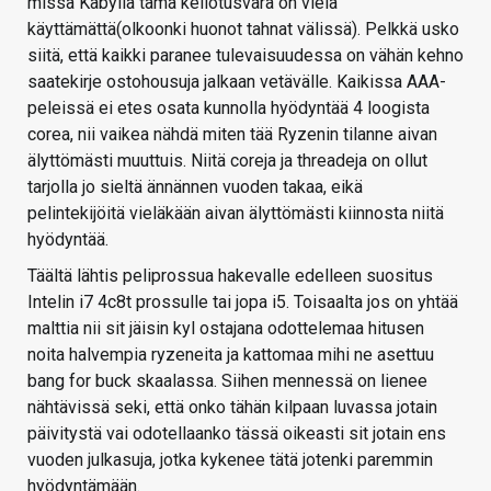
missä Kabyllä tämä kellotusvara on vielä
käyttämättä(olkoonki huonot tahnat välissä). Pelkkä usko
siitä, että kaikki paranee tulevaisuudessa on vähän kehno
saatekirje ostohousuja jalkaan vetävälle. Kaikissa AAA-
peleissä ei etes osata kunnolla hyödyntää 4 loogista
corea, nii vaikea nähdä miten tää Ryzenin tilanne aivan
älyttömästi muuttuis. Niitä coreja ja threadeja on ollut
tarjolla jo sieltä ännännen vuoden takaa, eikä
pelintekijöitä vieläkään aivan älyttömästi kiinnosta niitä
hyödyntää.
Täältä lähtis peliprossua hakevalle edelleen suositus
Intelin i7 4c8t prossulle tai jopa i5. Toisaalta jos on yhtää
malttia nii sit jäisin kyl ostajana odottelemaa hitusen
noita halvempia ryzeneita ja kattomaa mihi ne asettuu
bang for buck skaalassa. Siihen mennessä on lienee
nähtävissä seki, että onko tähän kilpaan luvassa jotain
päivitystä vai odotellaanko tässä oikeasti sit jotain ens
vuoden julkasuja, jotka kykenee tätä jotenki paremmin
hyödyntämään.