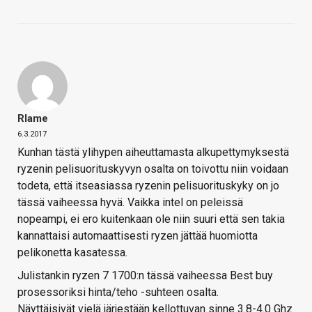
Rlame
6.3.2017
Kunhan tästä ylihypen aiheuttamasta alkupettymyksestä
ryzenin pelisuorituskyvyn osalta on toivottu niin voidaan
todeta, että itseasiassa ryzenin pelisuorituskyky on jo
tässä vaiheessa hyvä. Vaikka intel on peleissä
nopeampi, ei ero kuitenkaan ole niin suuri että sen takia
kannattaisi automaattisesti ryzen jättää huomiotta
pelikonetta kasatessa.
Julistankin ryzen 7 1700:n tässä vaiheessa Best buy
prosessoriksi hinta/teho -suhteen osalta.
Näyttäisivät vielä järjestään kellottuvan sinne 3.8-4.0 Ghz