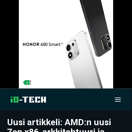
Uusi artikkeli: AMD:n uusi
UUTISET
Zen x86-arkkitehtuuri ja