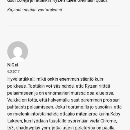
dual coreja ja hitainkin Ryzen tulee olemaan quadi.
Kirjaudu sisään vastataksesi
N|Gel
6.3.2017
Hyvä artikkeli, mikä onkin enemmän sääntö kuin
poikkeus. Tästäkin voi siis nähdä, että Ryzen riittää
pelaamiseen ja on erinomainen muissa osa-alueissa.
Vaikka on totta, että halvemalla saat paremman prossun
puhtaasti pelaamiseen. Joku foorumeilla jo sanoikin, että
on mielenkiintoista nähdä ottaako miten eroa kiinni Kaby
Lakeen, kun lyödään taustalle pyörimään vielä Chrome,
ts3, shadowplay ynm. jotka usein pelatessa on päällä.