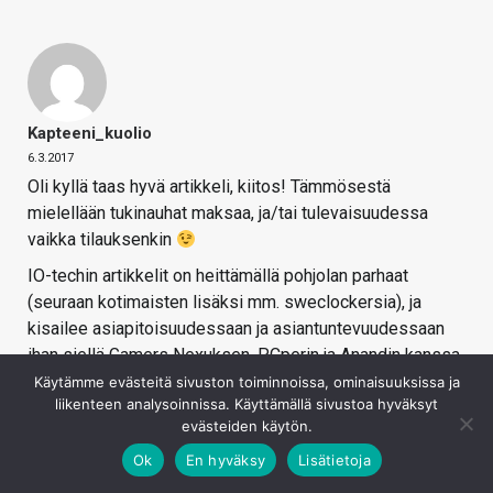
Kapteeni_kuolio
6.3.2017
Oli kyllä taas hyvä artikkeli, kiitos! Tämmösestä
mielellään tukinauhat maksaa, ja/tai tulevaisuudessa
vaikka tilauksenkin
IO-techin artikkelit on heittämällä pohjolan parhaat
(seuraan kotimaisten lisäksi mm. sweclockersia), ja
kisailee asiapitoisuudessaan ja asiantuntevuudessaan
ihan siellä Gamers Nexuksen, PCperin ja Anandin kanssa.
Tulevaisuudessa kun saatte vähän lisää taloudellisia
Käytämme evästeitä sivuston toiminnoissa, ominaisuuksissa ja
liikenteen analysoinnissa. Käyttämällä sivustoa hyväksyt
lihaksia ja investoitte mittalaitteisiin ym. sekä toimitus
evästeiden käytön.
vähän laajenee, niin näen että IO-tech voi varmasti
haastaa vaikka miten isot ulkomaiset alan 'mediat'.
Ok
En hyväksy
Lisätietoja