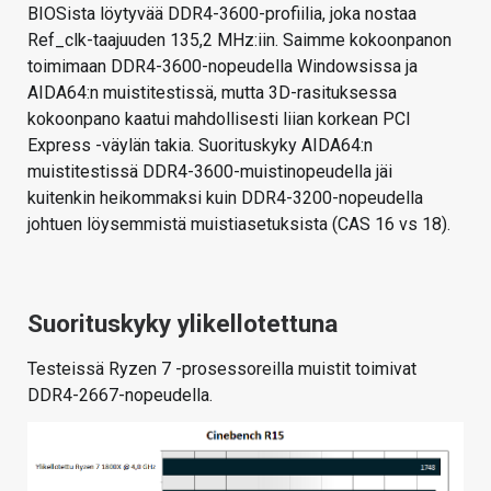
BIOSista löytyvää DDR4-3600-profiilia, joka nostaa
Ref_clk-taajuuden 135,2 MHz:iin. Saimme kokoonpanon
toimimaan DDR4-3600-nopeudella Windowsissa ja
AIDA64:n muistitestissä, mutta 3D-rasituksessa
kokoonpano kaatui mahdollisesti liian korkean PCI
Express -väylän takia. Suorituskyky AIDA64:n
muistitestissä DDR4-3600-muistinopeudella jäi
kuitenkin heikommaksi kuin DDR4-3200-nopeudella
johtuen löysemmistä muistiasetuksista (CAS 16 vs 18).
Suorituskyky ylikellotettuna
Testeissä Ryzen 7 -prosessoreilla muistit toimivat
DDR4-2667-nopeudella.