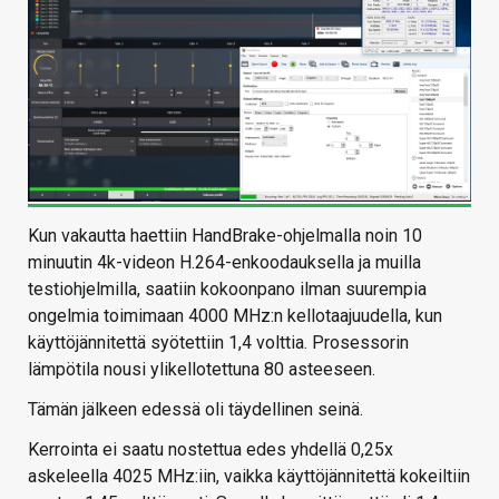
Kun vakautta haettiin HandBrake-ohjelmalla noin 10
minuutin 4k-videon H.264-enkoodauksella ja muilla
testiohjelmilla, saatiin kokoonpano ilman suurempia
ongelmia toimimaan 4000 MHz:n kellotaajuudella, kun
käyttöjännitettä syötettiin 1,4 volttia. Prosessorin
lämpötila nousi ylikellotettuna 80 asteeseen.
Tämän jälkeen edessä oli täydellinen seinä.
Kerrointa ei saatu nostettua edes yhdellä 0,25x
askeleella 4025 MHz:iin, vaikka käyttöjännitettä kokeiltiin