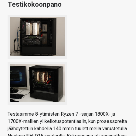
Testikokoonpano
Testasimme 8-ytimisten Ryzen 7 -sarjan 1800X- ja
1700X-mallien ylikellotuspotentiaalin, kun prosessoreita
jäähdytettiin kahdella 140 mm:n tuulettimella varustetulla
Noctuan NH-D15-coolerilla. Kokoonpano oli asennettuna