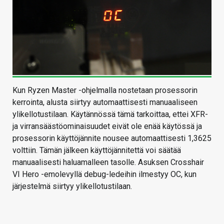
Kun Ryzen Master -ohjelmalla nostetaan prosessorin
kerrointa, alusta siirtyy automaattisesti manuaaliseen
ylikellotustilaan. Käytännössä tämä tarkoittaa, ettei XFR-
ja virransäästöominaisuudet eivät ole enää käytössä ja
prosessorin käyttöjännite nousee automaattisesti 1,3625
volttiin. Tämän jälkeen käyttöjännitettä voi säätää
manuaalisesti haluamalleen tasolle. Asuksen Crosshair
VI Hero -emolevyllä debug-ledeihin ilmestyy OC, kun
järjestelmä siirtyy ylikellotustilaan.