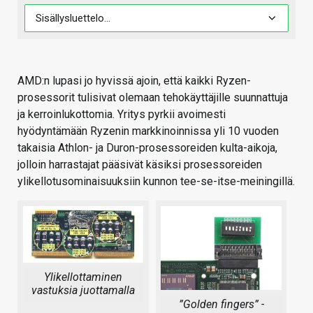
AMD:n lupasi jo hyvissä ajoin, että kaikki Ryzen-
prosessorit tulisivat olemaan tehokäyttäjille suunnattuja
ja kerroinlukottomia. Yritys pyrkii avoimesti
hyödyntämään Ryzenin markkinoinnissa yli 10 vuoden
takaisia Athlon- ja Duron-prosessoreiden kulta-aikoja,
jolloin harrastajat pääsivät käsiksi prosessoreiden
ylikellotusominaisuuksiin kunnon tee-se-itse-meiningillä.
Ylikellottaminen
vastuksia juottamalla
”Golden fingers” -