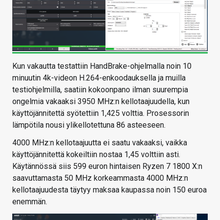
Kun vakautta testattiin HandBrake-ohjelmalla noin 10
minuutin 4k-videon H.264-enkoodauksella ja muilla
testiohjelmilla, saatiin kokoonpano ilman suurempia
ongelmia vakaaksi 3950 MHz:n kellotaajuudella, kun
käyttöjännitettä syötettiin 1,425 volttia. Prosessorin
lämpötila nousi ylikellotettuna 86 asteeseen.
4000 MHz:n kellotaajuutta ei saatu vakaaksi, vaikka
käyttöjännitettä kokeiltiin nostaa 1,45 volttiin asti.
Käytännössä siis 599 euron hintaisen Ryzen 7 1800 X:n
saavuttamasta 50 MHz korkeammasta 4000 MHz:n
kellotaajuudesta täytyy maksaa kaupassa noin 150 euroa
enemmän.