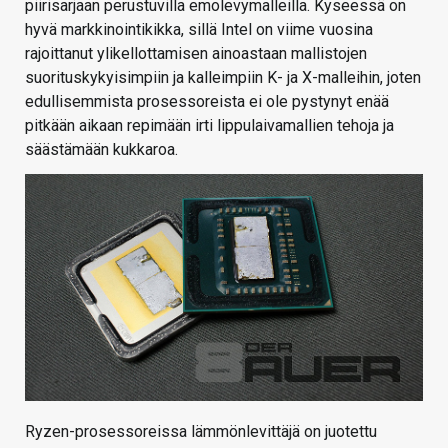
piirisarjaan perustuvilla emolevymalleilla. Kyseessä on
hyvä markkinointikikka, sillä Intel on viime vuosina
rajoittanut ylikellottamisen ainoastaan mallistojen
suorituskykyisimpiin ja kalleimpiin K- ja X-malleihin, joten
edullisemmista prosessoreista ei ole pystynyt enää
pitkään aikaan repimään irti lippulaivamallien tehoja ja
säästämään kukkaroa.
Ryzen-prosessoreissa lämmönlevittäjä on juotettu