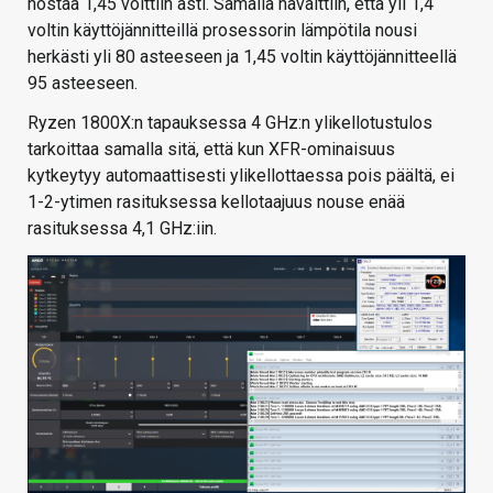
nostaa 1,45 volttiin asti. Samalla havaittiin, että yli 1,4
voltin käyttöjännitteillä prosessorin lämpötila nousi
herkästi yli 80 asteeseen ja 1,45 voltin käyttöjännitteellä
95 asteeseen.
Ryzen 1800X:n tapauksessa 4 GHz:n ylikellotustulos
tarkoittaa samalla sitä, että kun XFR-ominaisuus
kytkeytyy automaattisesti ylikellottaessa pois päältä, ei
1-2-ytimen rasituksessa kellotaajuus nouse enää
rasituksessa 4,1 GHz:iin.