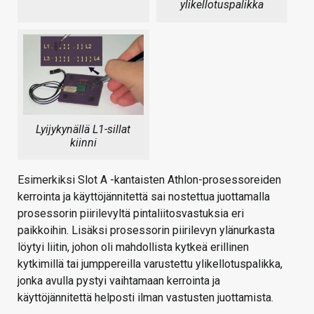
ylikellotuspalikka
Lyijykynällä L1-sillat
kiinni
Esimerkiksi Slot A -kantaisten Athlon-prosessoreiden
kerrointa ja käyttöjännitettä sai nostettua juottamalla
prosessorin piirilevyltä pintaliitosvastuksia eri
paikkoihin. Lisäksi prosessorin piirilevyn ylänurkasta
löytyi liitin, johon oli mahdollista kytkeä erillinen
kytkimillä tai jumppereilla varustettu ylikellotuspalikka,
jonka avulla pystyi vaihtamaan kerrointa ja
käyttöjännitettä helposti ilman vastusten juottamista.