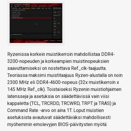
Ryzenissa korkein muistikerroin mahdollistaa DDR4-
3200-nopeuden ja korkeampien muistinopeuksien
saavuttamiseksi on nostettava Ref_clk-taajuutta.
Teoriassa maksimi muistitaajuus Ryzen-alustalla on noin
2300 MHz eli DDR4-4600-nopeus (32x muistikerroin x
145 MHz Ref_clk). Toistaiseksi Ryzenin muistiohjaimen
latensseja ja asetuksia on säädettävissä vain viisi
kappaletta (TCL, TRCRDD, TRCWRD, TRPT ja TRAS) ja
Command Rate -arvo on aina 1T. Loput muistien
asetuksista avautuvat säädettäväksi mahdollisesti
myöhemmin emolevyjen BIOS-päivitysten myötä.