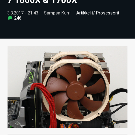
ARTIKKELIT
3.3.2017 - 21:43
Sampsa Kurri
Artikkelit
/
Prosessorit
246
VIDEOT
TECHBBS
TIETOA
HINTA.FI
KAUPPA
VAIHDA TEEMA
HAKU