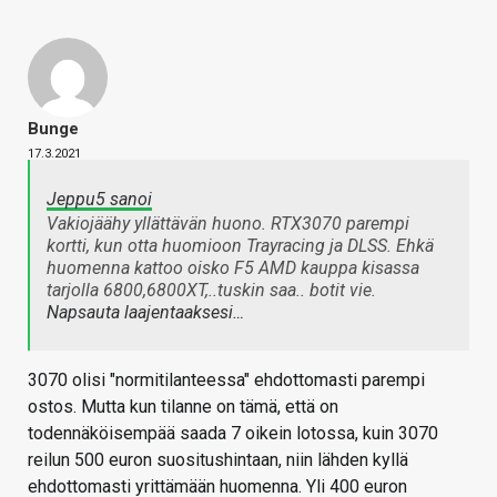
Bunge
17.3.2021
Jeppu5 sanoi
Vakiojäähy yllättävän huono. RTX3070 parempi
kortti, kun otta huomioon Trayracing ja DLSS. Ehkä
huomenna kattoo oisko F5 AMD kauppa kisassa
tarjolla 6800,6800XT,..tuskin saa.. botit vie.
Napsauta laajentaaksesi…
3070 olisi "normitilanteessa" ehdottomasti parempi
ostos. Mutta kun tilanne on tämä, että on
todennäköisempää saada 7 oikein lotossa, kuin 3070
reilun 500 euron suositushintaan, niin lähden kyllä
ehdottomasti yrittämään huomenna. Yli 400 euron