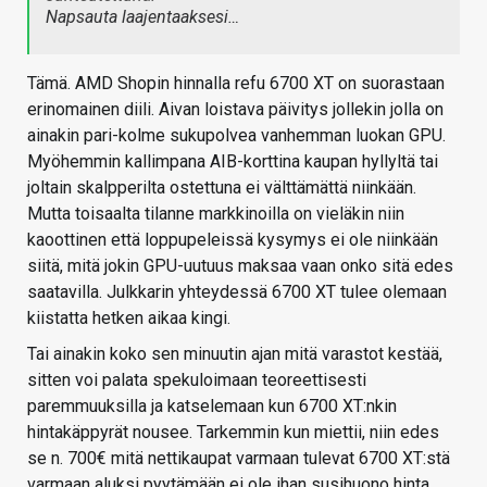
Napsauta laajentaaksesi…
Tämä. AMD Shopin hinnalla refu 6700 XT on suorastaan
erinomainen diili. Aivan loistava päivitys jollekin jolla on
ainakin pari-kolme sukupolvea vanhemman luokan GPU.
Myöhemmin kallimpana AIB-korttina kaupan hyllyltä tai
joltain skalpperilta ostettuna ei välttämättä niinkään.
Mutta toisaalta tilanne markkinoilla on vieläkin niin
kaoottinen että loppupeleissä kysymys ei ole niinkään
siitä, mitä jokin GPU-uutuus maksaa vaan onko sitä edes
saatavilla. Julkkarin yhteydessä 6700 XT tulee olemaan
kiistatta hetken aikaa kingi.
Tai ainakin koko sen minuutin ajan mitä varastot kestää,
sitten voi palata spekuloimaan teoreettisesti
paremmuuksilla ja katselemaan kun 6700 XT:nkin
hintakäppyrät nousee. Tarkemmin kun miettii, niin edes
se n. 700€ mitä nettikaupat varmaan tulevat 6700 XT:stä
varmaan aluksi pyytämään ei ole ihan susihuono hinta.