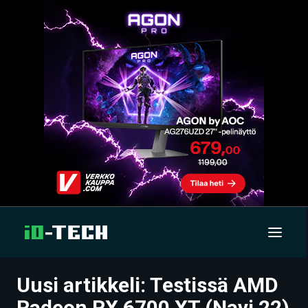
Uusi artikkeli: Testissä AMD
UUTISET
Radeon RX 6700 XT (Navi 22)