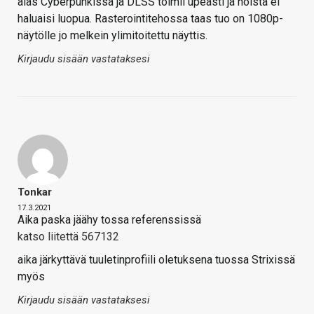
alas Cyberpunkissa ja DLSS toimii upeasti ja noista ei
haluaisi luopua. Rasterointitehossa taas tuo on 1080p-
näytölle jo melkein ylimitoitettu näyttis.
Kirjaudu sisään vastataksesi
Tonkar
17.3.2021
Aika paska jäähy tossa referenssissä
katso liitettä 567132
aika järkyttävä tuuletinprofiili oletuksena tuossa Strixissä
myös
Kirjaudu sisään vastataksesi