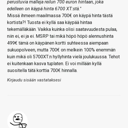
perustuvia malleja reilun 700 euron hintaan, joka
edelleen on käypä hinta 6700 XT:stä."
Missä ihmeen maailmassa 700€ on käypä hinta tästä
kortista?! Tuosta ei kyllä saa käypää hintaa
tekemälläkään. Vaikka kuinka olisi saatavuudesta pulaa,
niin ei, ei ja ei. MSRP tai mikä höpö höpö alennushinta
499€ tämä on käypänen kortti suhteessa aiempaan
sukuopolveen, mutta 700€ on melkein 100% enemmän
kuin mikä oli 5700XT:n hyllyhinta vielä joulukuussa. Tehot
ei kuitenkaan kasva tuplaten. Ei voi millään kyllä
suositella tätä korttia 700€ hinnalla.
Kirjaudu sisään vastataksesi