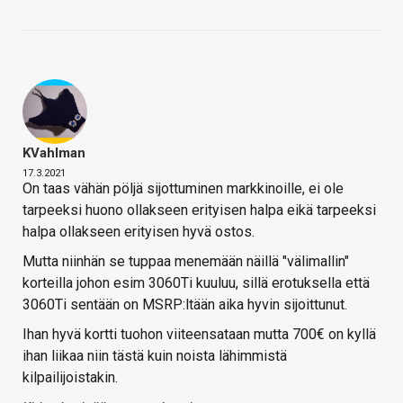
KVahlman
17.3.2021
On taas vähän pöljä sijottuminen markkinoille, ei ole
tarpeeksi huono ollakseen erityisen halpa eikä tarpeeksi
halpa ollakseen erityisen hyvä ostos.
Mutta niinhän se tuppaa menemään näillä "välimallin"
korteilla johon esim 3060Ti kuuluu, sillä erotuksella että
3060Ti sentään on MSRP:ltään aika hyvin sijoittunut.
Ihan hyvä kortti tuohon viiteensataan mutta 700€ on kyllä
ihan liikaa niin tästä kuin noista lähimmistä
kilpailijoistakin.