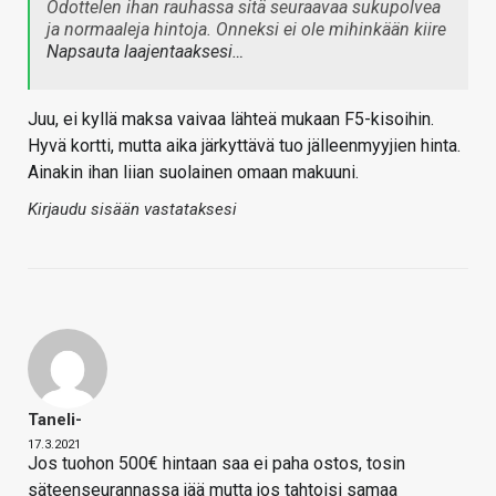
Odottelen ihan rauhassa sitä seuraavaa sukupolvea
ja normaaleja hintoja. Onneksi ei ole mihinkään kiire
Napsauta laajentaaksesi…
Juu, ei kyllä maksa vaivaa lähteä mukaan F5-kisoihin.
Hyvä kortti, mutta aika järkyttävä tuo jälleenmyyjien hinta.
Ainakin ihan liian suolainen omaan makuuni.
Kirjaudu sisään vastataksesi
Taneli-
17.3.2021
Jos tuohon 500€ hintaan saa ei paha ostos, tosin
säteenseurannassa jää mutta jos tahtoisi samaa