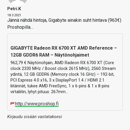
Petri.k
18.3.2021
Jännä nähdä hintoja, Gigabyte ainakin suht hintava (963€)
Proshopilla…
GIGABYTE Radeon RX 6700 XT AMD Reference –
12GB GDDR6 RAM – Näytönohjaimet
962,79 € Näytönohjain, AMD Radeon RX 6700 XT (Core
clock 2330 MHz / Boost clock 2615 MHz), 2560 Stream
ydintä, 12 GB GDDR6 (Memory clock 16 GHz) – 192-bit,
PCI Express 4.0 x16, 3 x DisplayPort 1.4 / HDMI 2.1
liitännät, tukee AMD FreeSync, 1 x 6-pins & 1 x 8-pins
virtaliitin, lyhyt pituus: 267mm…
http://www.proshop.fi
Kirjaudu sisään vastataksesi