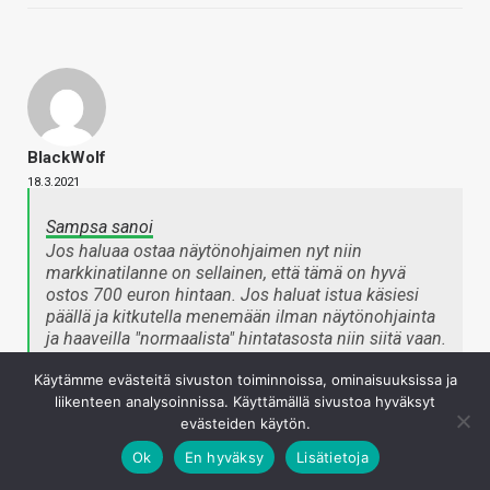
BlackWolf
18.3.2021
Sampsa sanoi
Jos haluaa ostaa näytönohjaimen nyt niin
markkinatilanne on sellainen, että tämä on hyvä
ostos 700 euron hintaan. Jos haluat istua käsiesi
päällä ja kitkutella menemään ilman näytönohjainta
ja haaveilla "normaalista" hintatasosta niin siitä vaan.
Voi mennä vuosi pari tai kolme.
Käytämme evästeitä sivuston toiminnoissa, ominaisuuksissa ja
Napsauta laajentaaksesi…
liikenteen analysoinnissa. Käyttämällä sivustoa hyväksyt
evästeiden käytön.
No ei kyllä siltikään ole hyvä hinta. Todennäköisemmin
Ok
En hyväksy
Lisätietoja
menettää tulevina kuukausina satasia kuin hyötyy siitä,