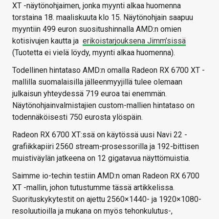
XT -näytönohjaimen, jonka myynti alkaa huomenna
torstaina 18. maaliskuuta klo 15. Näytönohjain saapuu
myyntiin 499 euron suositushinnalla AMD:n omien
kotisivujen kautta ja
erikoistarjouksena Jimm’sissä
(Tuotetta ei vielä löydy, myynti alkaa huomenna).
Todellinen hintataso AMD:n omalla Radeon RX 6700 XT -
mallilla suomalaisilla jälleenmyyjillä tulee olemaan
julkaisun yhteydessä 719 euroa tai enemmän.
Näytönohjainvalmistajien custom-mallien hintataso on
todennäköisesti 750 eurosta ylöspäin.
Radeon RX 6700 XT:ssä on käytössä uusi Navi 22 -
grafiikkapiiri 2560 stream-prosessorilla ja 192-bittisen
muistiväylän jatkeena on 12 gigatavua näyttömuistia.
Saimme io-techin testiin AMD:n oman Radeon RX 6700
XT -mallin, johon tutustumme tässä artikkelissa.
Suorituskykytestit on ajettu 2560×1440- ja 1920×1080-
resoluutioilla ja mukana on myös tehonkulutus-,