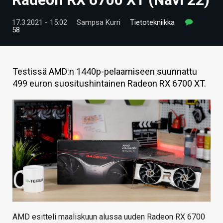
ARTIKKELIT
17.3.2021 - 15:02
Sampsa Kurri
Tietotekniikka
58
VIDEOT
TECHBBS
Testissä AMD:n 1440p-pelaamiseen suunnattu
TIETOA
499 euron suositushintainen Radeon RX 6700 XT.
HINTA.FI
KAUPPA
VAIHDA TEEMA
HAKU
AMD esitteli maaliskuun alussa uuden Radeon RX 6700