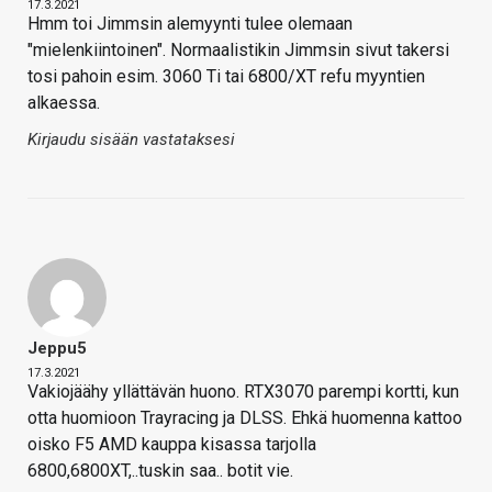
17.3.2021
Hmm toi Jimmsin alemyynti tulee olemaan
"mielenkiintoinen". Normaalistikin Jimmsin sivut takersi
tosi pahoin esim. 3060 Ti tai 6800/XT refu myyntien
alkaessa.
Kirjaudu sisään vastataksesi
Jeppu5
17.3.2021
Vakiojäähy yllättävän huono. RTX3070 parempi kortti, kun
otta huomioon Trayracing ja DLSS. Ehkä huomenna kattoo
oisko F5 AMD kauppa kisassa tarjolla
6800,6800XT,..tuskin saa.. botit vie.