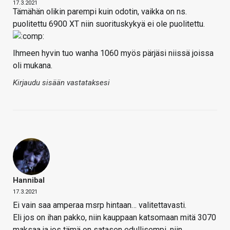
17.3.2021
Tämähän olikin parempi kuin odotin, vaikka on ns.
puolitettu 6900 XT niin suorituskykyä ei ole puolitettu.
Ihmeen hyvin tuo wanha 1060 myös pärjäsi niissä joissa
oli mukana.
Kirjaudu sisään vastataksesi
Hannibal
17.3.2021
Ei vain saa amperaa msrp hintaan… valitettavasti.
Eli jos on ihan pakko, niin kauppaan katsomaan mitä 3070
maksaa ja jos tämä on satasen edullisempi, niin