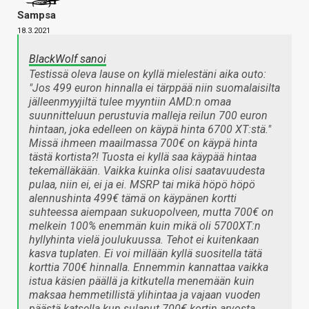
Sampsa
18.3.2021
BlackWolf sanoi
Testissä oleva lause on kyllä mielestäni aika outo:
"Jos 499 euron hinnalla ei tärppää niin suomalaisilta
jälleenmyyjiltä tulee myyntiin AMD:n omaa
suunnitteluun perustuvia malleja reilun 700 euron
hintaan, joka edelleen on käypä hinta 6700 XT:stä."
Missä ihmeen maailmassa 700€ on käypä hinta
tästä kortista?! Tuosta ei kyllä saa käypää hintaa
tekemälläkään. Vaikka kuinka olisi saatavuudesta
pulaa, niin ei, ei ja ei. MSRP tai mikä höpö höpö
alennushinta 499€ tämä on käypänen kortti
suhteessa aiempaan sukuopolveen, mutta 700€ on
melkein 100% enemmän kuin mikä oli 5700XT:n
hyllyhinta vielä joulukuussa. Tehot ei kuitenkaan
kasva tuplaten. Ei voi millään kyllä suositella tätä
korttia 700€ hinnalla. Ennemmin kannattaa vaikka
istua käsien päällä ja kitkutella menemään kuin
maksaa hemmetillistä ylihintaa ja vajaan vuoden
päästä katsella kun sulanut 700€ kortin arvosta