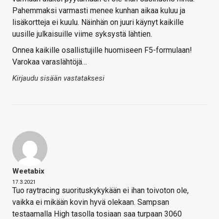
Pahemmaksi varmasti menee kunhan aikaa kuluu ja
lisäkortteja ei kuulu. Näinhän on juuri käynyt kaikille
uusille julkaisuille viime syksystä lähtien.
Onnea kaikille osallistujille huomiseen F5-formulaan!
Varokaa varaslähtöjä…
Kirjaudu sisään vastataksesi
Weetabix
17.3.2021
Tuo raytracing suorituskykykään ei ihan toivoton ole,
vaikka ei mikään kovin hyvä olekaan. Sampsan
testaamalla High tasolla tosiaan saa turpaan 3060