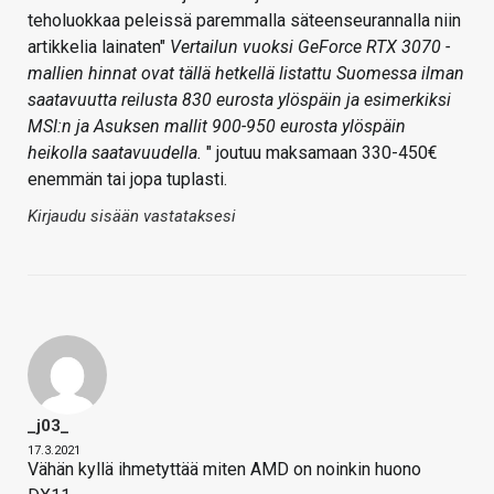
teholuokkaa peleissä paremmalla säteenseurannalla niin
artikkelia lainaten"
Vertailun vuoksi GeForce RTX 3070 -
mallien hinnat ovat tällä hetkellä listattu Suomessa ilman
saatavuutta reilusta 830 eurosta ylöspäin ja esimerkiksi
MSI:n ja Asuksen mallit 900-950 eurosta ylöspäin
heikolla saatavuudella.
" joutuu maksamaan 330-450€
enemmän tai jopa tuplasti.
Kirjaudu sisään vastataksesi
_j03_
17.3.2021
Vähän kyllä ihmetyttää miten AMD on noinkin huono