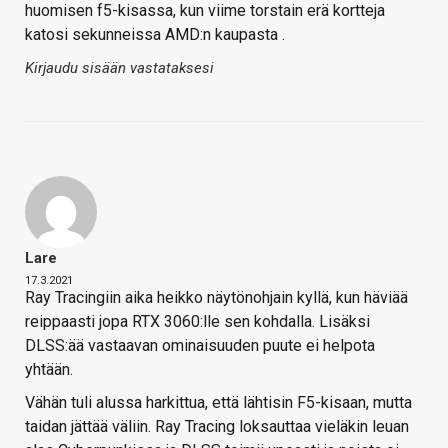
huomisen f5-kisassa, kun viime torstain erä kortteja
katosi sekunneissa AMD:n kaupasta .
Kirjaudu sisään vastataksesi
Lare
17.3.2021
Ray Tracingiin aika heikko näytönohjain kyllä, kun häviää
reippaasti jopa RTX 3060:lle sen kohdalla. Lisäksi
DLSS:ää vastaavan ominaisuuden puute ei helpota
yhtään.
Vähän tuli alussa harkittua, että lähtisin F5-kisaan, mutta
taidan jättää väliin. Ray Tracing loksauttaa vieläkin leuan