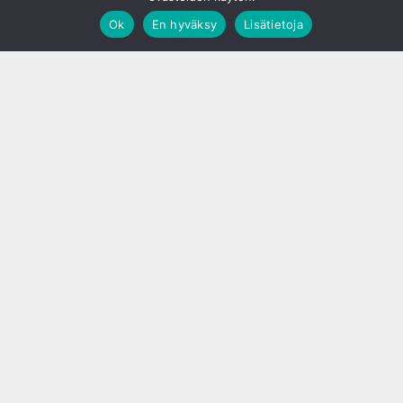
Ok
En hyväksy
Lisätietoja
;