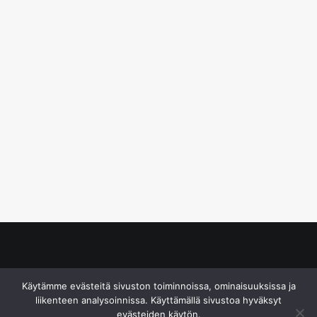
© S&J Media Oy
Käytämme evästeitä sivuston toiminnoissa, ominaisuuksissa ja
liikenteen analysoinnissa. Käyttämällä sivustoa hyväksyt
evästeiden käytön.