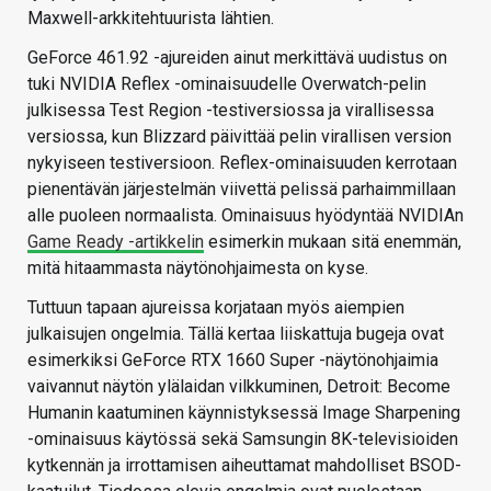
Maxwell-arkkitehtuurista lähtien.
GeForce 461.92 -ajureiden ainut merkittävä uudistus on
tuki NVIDIA Reflex -ominaisuudelle Overwatch-pelin
julkisessa Test Region -testiversiossa ja virallisessa
versiossa, kun Blizzard päivittää pelin virallisen version
nykyiseen testiversioon. Reflex-ominaisuuden kerrotaan
pienentävän järjestelmän viivettä pelissä parhaimmillaan
alle puoleen normaalista. Ominaisuus hyödyntää NVIDIAn
Game Ready -artikkelin
esimerkin mukaan sitä enemmän,
mitä hitaammasta näytönohjaimesta on kyse.
Tuttuun tapaan ajureissa korjataan myös aiempien
julkaisujen ongelmia. Tällä kertaa liiskattuja bugeja ovat
esimerkiksi GeForce RTX 1660 Super -näytönohjaimia
vaivannut näytön ylälaidan vilkkuminen, Detroit: Become
Humanin kaatuminen käynnistyksessä Image Sharpening
-ominaisuus käytössä sekä Samsungin 8K-televisioiden
kytkennän ja irrottamisen aiheuttamat mahdolliset BSOD-