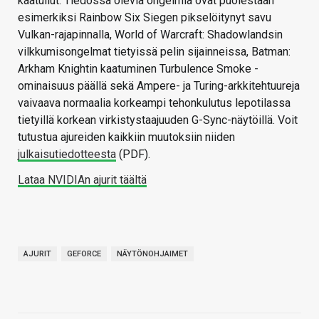
kaatuilut. Tiedossa olevia ongelmia ovat puolestaan
esimerkiksi Rainbow Six Siegen pikselöitynyt savu
Vulkan-rajapinnalla, World of Warcraft: Shadowlandsin
vilkkumisongelmat tietyissä pelin sijainneissa, Batman:
Arkham Knightin kaatuminen Turbulence Smoke -
ominaisuus päällä sekä Ampere- ja Turing-arkkitehtuureja
vaivaava normaalia korkeampi tehonkulutus lepotilassa
tietyillä korkean virkistystaajuuden G-Sync-näytöillä. Voit
tutustua ajureiden kaikkiin muutoksiin niiden
julkaisutiedotteesta
(PDF).
Lataa NVIDIAn ajurit täältä
AJURIT
GEFORCE
NÄYTÖNOHJAIMET