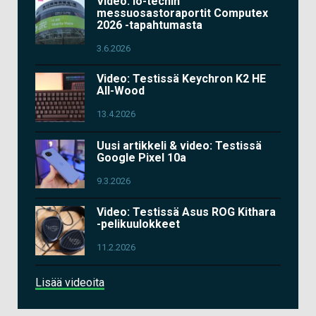
Video: io-techin
messuosastoraportit Computex
2026 -tapahtumasta
3.6.2026
Video: Testissä Keychron K2 HE
All-Wood
13.4.2026
Uusi artikkeli & video: Testissä
Google Pixel 10a
9.3.2026
Video: Testissä Asus ROG Kithara
-pelikuulokkeet
11.2.2026
Lisää videoita