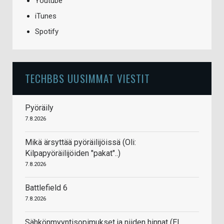
Youtube
iTunes
Spotify
TECHBBS UUSIMMAT VIESTIT
Pyöräily
7.8.2026
Mikä ärsyttää pyöräilijöissä (Oli:
Kilpapyöräilijöiden "pakat"..)
7.8.2026
Battlefield 6
7.8.2026
Sähkönmyyntisopimukset ja niiden hinnat (EI