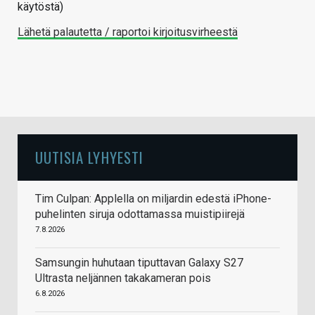
käytöstä)
Lähetä palautetta / raportoi kirjoitusvirheestä
UUTISIA LYHYESTI
Tim Culpan: Applella on miljardin edestä iPhone-
puhelinten siruja odottamassa muistipiirejä
7.8.2026
Samsungin huhutaan tiputtavan Galaxy S27
Ultrasta neljännen takakameran pois
6.8.2026