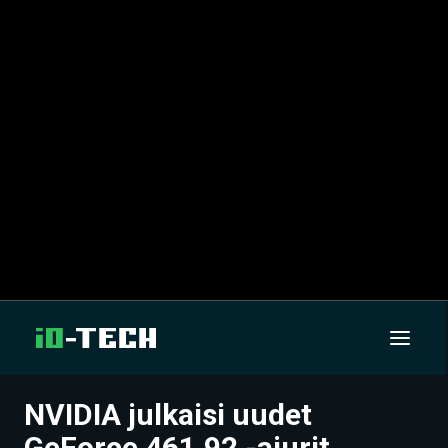
NVIDIA julkaisi uudet
UUTISET
GeForce 461.92 -ajurit