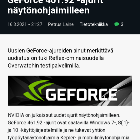
ARTIKKELIT
näytönohjaimilleen
VIDEOT
16.3.2021 - 21:27
Petrus Laine
Tietotekniikka
3
TECHBBS
TIETOA
Uusien GeForce-ajureiden ainut merkittävä
uudistus on tuki Reflex-ominaisuudella
HINTA.FI
Overwatchin testipalvelimilla.
KAUPPA
VAIHDA TEEMA
NVIDIA on julkaissut uudet ajurit näytönohjaimilleen.
HAKU
GeForce 461.92 -ajurit ovat saatavilla Windows 7-, 8(.1)-
ja 10 -käyttöjärjestelmille ja ne tukevat yhtiön
työpöytänäytönohjaimia Kepler- ja mobiilinäytönohjaimia