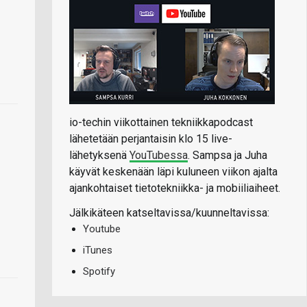
io-techin viikottainen tekniikkapodcast
lähetetään perjantaisin klo 15 live-
lähetyksenä
YouTubessa
. Sampsa ja Juha
käyvät keskenään läpi kuluneen viikon ajalta
ajankohtaiset tietotekniikka- ja mobiiliaiheet.
Jälkikäteen katseltavissa/kuunneltavissa:
Youtube
iTunes
Spotify