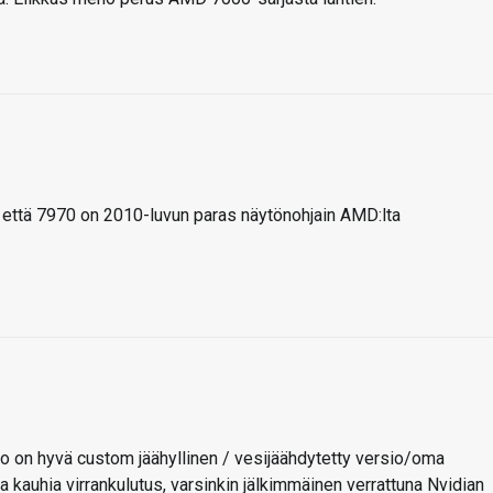
n että 7970 on 2010-luvun paras näytönohjain AMD:lta
hto on hyvä custom jäähyllinen / vesijäähdytetty versio/oma
a kauhia virrankulutus, varsinkin jälkimmäinen verrattuna Nvidian