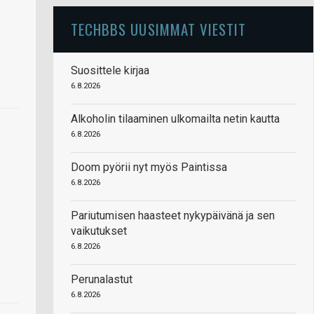
TECHBBS UUSIMMAT VIESTIT
Suosittele kirjaa
6.8.2026
Alkoholin tilaaminen ulkomailta netin kautta
6.8.2026
Doom pyörii nyt myös Paintissa
6.8.2026
Pariutumisen haasteet nykypäivänä ja sen
vaikutukset
6.8.2026
Perunalastut
6.8.2026