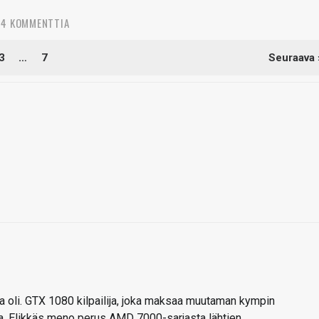
4 KOMMENTTIA
3
…
7
Seuraava 
sa oli. GTX 1080 kilpailija, joka maksaa muutaman kympin
a. Elikkäs meno perus AMD 7000-sarjasta lähtien.