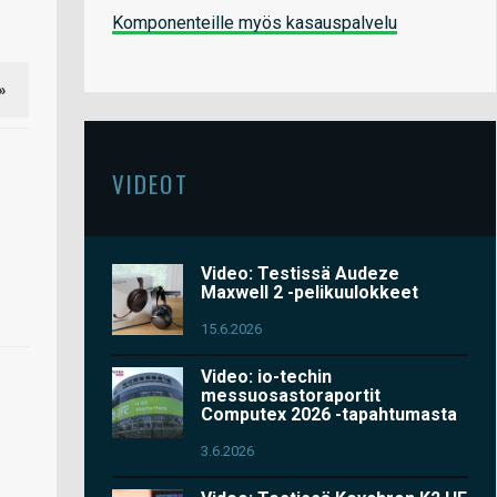
Komponenteille myös kasauspalvelu
»
VIDEOT
Video: Testissä Audeze
Maxwell 2 -pelikuulokkeet
15.6.2026
Video: io-techin
messuosastoraportit
Computex 2026 -tapahtumasta
3.6.2026