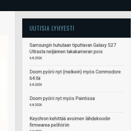
UUTISIA LYHYESTI
Samsungin huhutaan tiputtavan Galaxy S27
Ultrasta neljännen takakameran pois
6.8.2026
Doom pyörii nyt (melkein) myös Commodore
64:llä
6.8.2026
Doom pyörii nyt myös Paintissa
6.8.2026
Keychron kehittää avoimen lähdekoodin
firmwarea pelihiiriin