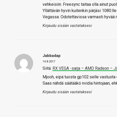
vehkeisiin. Freesync taitaa olla ainut puo
Yllättävän hyvin kuitenkin pärjäsi 1080:lle
Vegassa. Odotettavissa varmasti hyvää no
Kirjaudu sisään vastataksesi
Jabbadap
14.8.2017
Siitä:
RX VEGA -sarja – AMD Radeon – J
Mjooh, eipä tuosta gp102:selle vastusta o
Saas nähdä säätääkö nvidia hintojaan, ehkä
Kirjaudu sisään vastataksesi