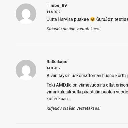
Timbe_89
14.8.2017
Uutta Harviaa puskee
Guru3d:n testiss
Kirjaudu sisään vastataksesi
Ratkakapu
14.8.2017
Aivan täysin uskomattoman huono kortti ja
Toki AMD:llä on viimevuosina ollut erinom
virrankulutuksella päästään puolen vuode
kuitenkaan…
Kirjaudu sisään vastataksesi