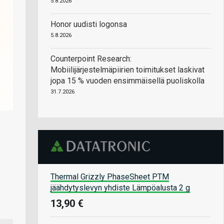
5.8.2026
Honor uudisti logonsa
5.8.2026
Counterpoint Research:
Mobiilijärjestelmäpiirien toimitukset laskivat
jopa 15 % vuoden ensimmäisellä puoliskolla
31.7.2026
Thermal Grizzly PhaseSheet PTM
jäähdytyslevyn yhdiste Lämpöalusta 2 g
13,90 €