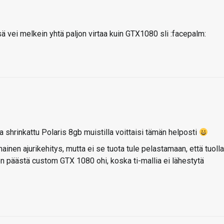
ä vei melkein yhtä paljon virtaa kuin GTX1080 sli :facepalm:
 shrinkattu Polaris 8gb muistilla voittaisi tämän helposti
ainen ajurikehitys, mutta ei se tuota tule pelastamaan, että tuolla
n päästä custom GTX 1080 ohi, koska ti-mallia ei lähestytä