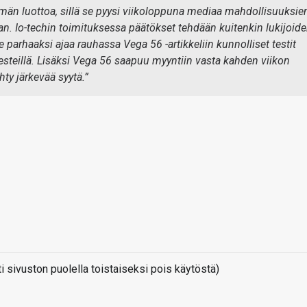
män luottoa, sillä se pyysi viikoloppuna mediaa mahdollisuuksie
n. Io-techin toimituksessa päätökset tehdään kuitenkin lukijoid
parhaaksi ajaa rauhassa Vega 56 -artikkeliin kunnolliset testit
esteillä. Lisäksi Vega 56 saapuu myyntiin vasta kahden viikon
hty järkevää syytä.”
sivuston puolella toistaiseksi pois käytöstä)