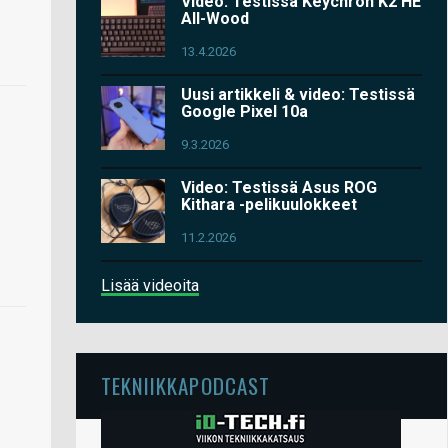
Video: Testissä Keychron K2 HE
All-Wood
13.4.2026
Uusi artikkeli & video: Testissä
Google Pixel 10a
9.3.2026
Video: Testissä Asus ROG
Kithara -pelikuulokkeet
11.2.2026
Lisää videoita
TEKNIIKKAPODCAST