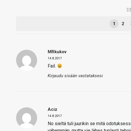
32
1
2
MRkukov
14.8.2017
Fail.
Kirjaudu sisään vastataksesi
Aciz
14.8.2017
No sieltä tuli juurikin se mitä odotukses
vähemmän, mutta vie lähes tuplasti tehoj