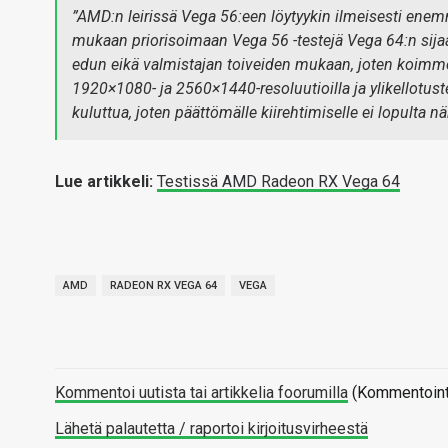
”AMD:n leirissä Vega 56:een löytyykin ilmeisesti enem
mukaan priorisoimaan Vega 56 -testejä Vega 64:n sijaa
edun eikä valmistajan toiveiden mukaan, joten koimme 
1920×1080- ja 2560×1440-resoluutioilla ja ylikellotust
kuluttua, joten päättömälle kiirehtimiselle ei lopulta nä
Lue artikkeli:
Testissä AMD Radeon RX Vega 64
AMD
RADEON RX VEGA 64
VEGA
Kommentoi uutista tai artikkelia foorumilla
(Kommentointi 
Lähetä palautetta / raportoi kirjoitusvirheestä