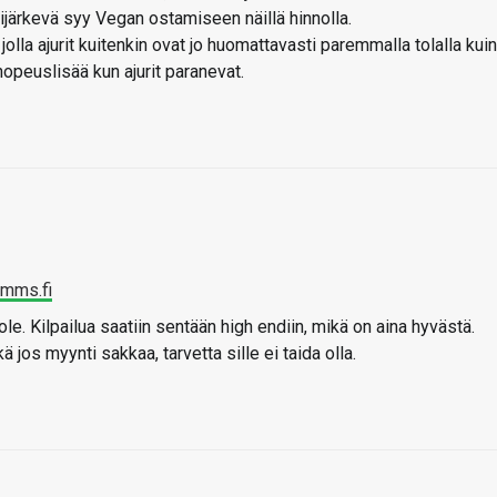
lijärkevä syy Vegan ostamiseen näillä hinnolla.
 jolla ajurit kuitenkin ovat jo huomattavasti paremmalla tolalla kuin
peuslisää kun ajurit paranevat.
imms.fi
le. Kilpailua saatiin sentään high endiin, mikä on aina hyvästä.
 jos myynti sakkaa, tarvetta sille ei taida olla.