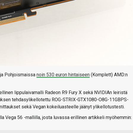
 ja Pohjoismaissa
noin 530 euron hintaiseen
(Komplett) AMD:n
llinen lippulaivamalli Radeon R9 Fury X sekä NVIDIAn leiristä
Asuksen tehdasylikellotettu ROG-STRIX-GTX1080-O8G-11GBPS-
ittaukset sekä Vegan kokeiluasteelle jäänyt ylikellotustesti.
 Vega 56 -mallilla, josta luvassa erillinen artikkeli myöhemmin: