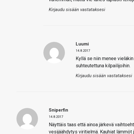
Kirjaudu sisään vastataksesi
Luumi
14.8.2017
Kyllä se niin menee vieläki
suhteutettuna kilpailijoihin.
Kirjaudu sisään vastataksesi
Sniperfin
14.8.2017
Näyttäis taas että ainoa järkevä vaihtoe
vesijäähdytys viritielmä. Kauhiat lämmöt j