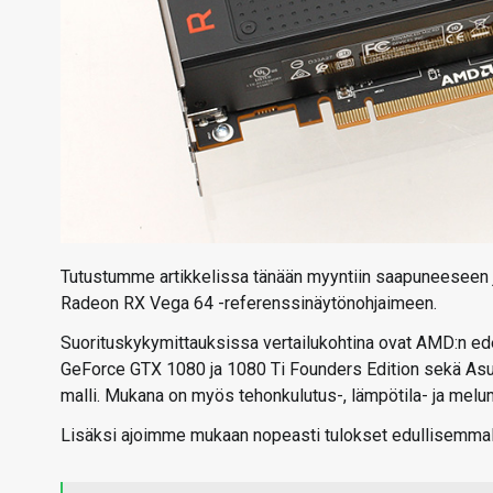
Tutustumme artikkelissa tänään myyntiin saapuneeseen
Radeon RX Vega 64 -referenssinäytönohjaimeen.
Suorituskykymittauksissa vertailukohtina ovat AMD:n ede
GeForce GTX 1080 ja 1080 Ti Founders Edition sekä 
malli. Mukana on myös tehonkulutus-, lämpötila- ja melum
Lisäksi ajoimme mukaan nopeasti tulokset edullisemmalla