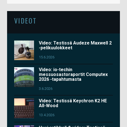
VIDEOT
Video: Testissä Audeze Maxwell 2
-pelikuulokkeet
15.6.2026
Video: io-techin
messuosastoraportit Computex
2026 -tapahtumasta
3.6.2026
Video: Testissä Keychron K2 HE
All-Wood
13.4.2026