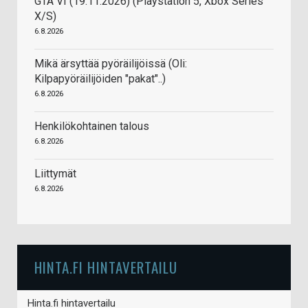
GTA VI (19.11.2026) (Playstation 5, Xbox Series
X/S)
6.8.2026
Mikä ärsyttää pyöräilijöissä (Oli:
Kilpapyöräilijöiden "pakat"..)
6.8.2026
Henkilökohtainen talous
6.8.2026
Liittymät
6.8.2026
HINTA.FI HINTAVERTAILU
Hinta.fi hintavertailu