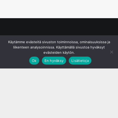
© S&J Media Oy
Käytämme evästeitä sivuston toiminnoissa, ominaisuuksissa ja
liikenteen analysoinnissa. Käyttämällä sivustoa hyväksyt
evästeiden käytön.
Ok
En hyväksy
Lisätietoja
;