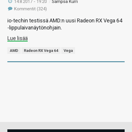
14.8.2017 - 19:20
/
Sampsa Kurri
Kommentit (324)
io-techin testissä AMD:n uusi Radeon RX Vega 64
-lippulaivanäytönohjain.
Lue lisää
AMD
Radeon RX Vega 64
Vega