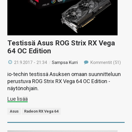
Testissä Asus ROG Strix RX Vega
64 OC Edition
21.9.2017 - 21:34
/
Sampsa Kurri
Kommentit (51)
io-techin testissä Asuksen omaan suunnitteluun
perustuva ROG Strix RX Vega 64 OC Edition -
näytönohjain.
Lue lisää
Asus
Radeon RX Vega 64