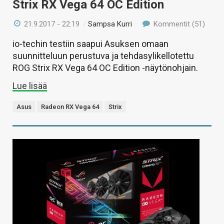
Strix RX Vega 64 OC Edition
21.9.2017 - 22:19
/
Sampsa Kurri
Kommentit (51)
io-techin testiin saapui Asuksen omaan
suunnitteluun perustuva ja tehdasylikellotettu
ROG Strix RX Vega 64 OC Edition -näytönohjain.
Lue lisää
Asus
Radeon RX Vega 64
Strix