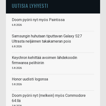
UUTISIA LYHYESTI
Doom pyörii nyt myös Paintissa
6.8.2026
Samsungin huhutaan tiputtavan Galaxy S27
Ultrasta neljännen takakameran pois
6.8.2026
Keychron kehittää avoimen lähdekoodin
firmwarea pelihiiriin
5.8.2026
Honor uudisti logonsa
5.8.2026
Doom pyörii nyt (melkein) myös Commodore
64:llä
3.8.2026