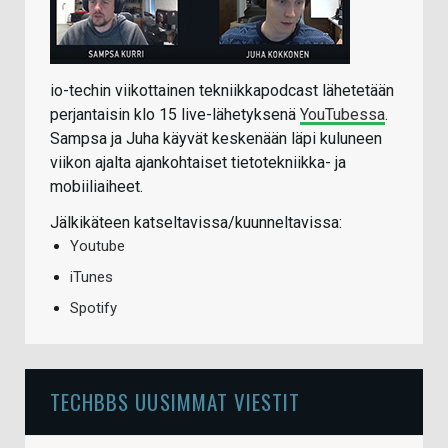
io-techin viikottainen tekniikkapodcast lähetetään
perjantaisin klo 15 live-lähetyksenä
YouTubessa
.
Sampsa ja Juha käyvät keskenään läpi kuluneen
viikon ajalta ajankohtaiset tietotekniikka- ja
mobiiliaiheet.
Jälkikäteen katseltavissa/kuunneltavissa:
Youtube
iTunes
Spotify
TECHBBS UUSIMMAT VIESTIT