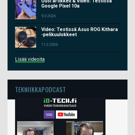
Uusi artikkeli & video: Testissä
Google Pixel 10a
9.3.2026
Video: Testissä Asus ROG Kithara
-pelikuulokkeet
11.2.2026
Lisää videoita
TEKNIIKKAPODCAST