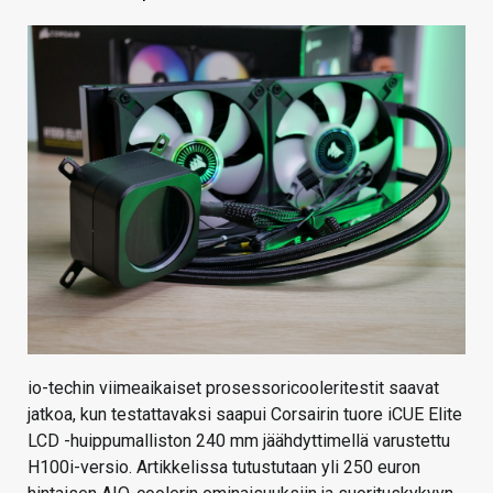
KAUPPA
VAIHDA TEEMA
HAKU
io-techin viimeaikaiset prosessoricooleritestit saavat
jatkoa, kun testattavaksi saapui Corsairin tuore iCUE Elite
LCD -huippumalliston 240 mm jäähdyttimellä varustettu
H100i-versio. Artikkelissa tutustutaan yli 250 euron