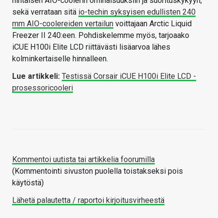
hintaisen AIO-coolerin ominaisuuksiin ja suorituskykyyn,
sekä verrataan sitä
io-techin syksyisen edullisten 240
mm AIO-coolereiden vertailun
voittajaan Arctic Liquid
Freezer II 240:een. Pohdiskelemme myös, tarjoaako
iCUE H100i Elite LCD riittävästi lisäarvoa lähes
kolminkertaiselle hinnalleen.
Lue artikkeli:
Testissä Corsair iCUE H100i Elite LCD -
prosessoricooleri
Kommentoi uutista tai artikkelia foorumilla
(Kommentointi sivuston puolella toistakseksi pois
käytöstä)
Lähetä palautetta / raportoi kirjoitusvirheestä