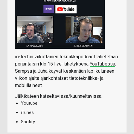
io-techin viikottainen tekniikkapodcast lähetetään
perjantaisin klo 15 live-lähetyksenä
YouTubessa
.
Sampsa ja Juha käyvät keskenään läpi kuluneen
viikon ajalta ajankohtaiset tietotekniikka- ja
mobiiliaiheet.
Jälkikäteen katseltavissa/kuunneltavissa:
Youtube
iTunes
Spotify