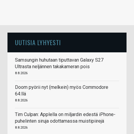
UUTISIA LYHYESTI
Samsungin huhutaan tiputtavan Galaxy S27
Ultrasta neljännen takakameran pois
8.8.2026
Doom pyörii nyt (melkein) myös Commodore
64:llä
8.8.2026
Tim Culpan: Applella on miljardin edestä iPhone-
puhelinten siruja odottamassa muistipiirejä
8.8.2026