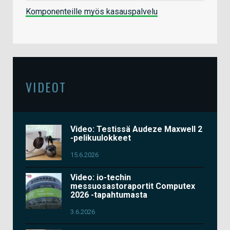
Komponenteille myös kasauspalvelu
VIDEOT
Video: Testissä Audeze Maxwell 2
-pelikuulokkeet
15.6.2026
Video: io-techin
messuosastoraportit Computex
2026 -tapahtumasta
3.6.2026