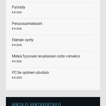
Pyöräily
8.8.2026
Perussuomalaiset
8.8.2026
Elämän synty
8.8.2026
Minkä fyysisen levykäisen ostin viimeksi
8.8.2026
PC:lle optinen ulostulo
8.8.2026
HINTA.FI HINTAVERTAILU