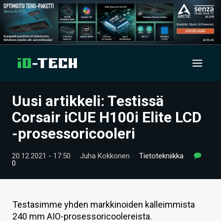
Uusi artikkeli: Testissä
UUTISET
Corsair iCUE H100i Elite LCD
ARTIKKELIT
-prosessoricooleri
VIDEOT
20.12.2021 - 17:50
Juha Kokkonen
Tietotekniikka
0
TECHBBS
TIETOA
Testasimme yhden markkinoiden kalleimmista
HINTA.FI
240 mm AIO-prosessoricoolereista.