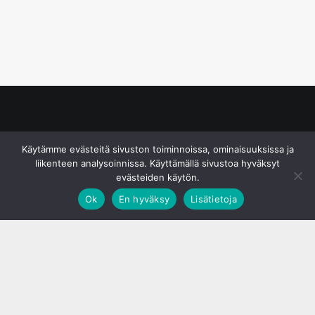
© S&J Media Oy
Käytämme evästeitä sivuston toiminnoissa, ominaisuuksissa ja
liikenteen analysoinnissa. Käyttämällä sivustoa hyväksyt
evästeiden käytön.
Ok
En hyväksy
Lisätietoja
;