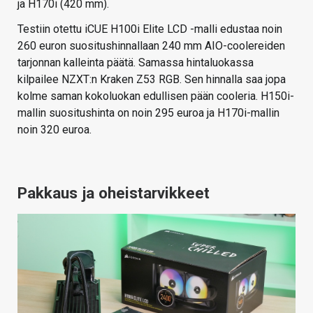
ja H170i (420 mm).
Testiin otettu iCUE H100i Elite LCD -malli edustaa noin
260 euron suositushinnallaan 240 mm AIO-coolereiden
tarjonnan kalleinta päätä. Samassa hintaluokassa
kilpailee NZXT:n Kraken Z53 RGB. Sen hinnalla saa jopa
kolme saman kokoluokan edullisen pään cooleria. H150i-
mallin suositushinta on noin 295 euroa ja H170i-mallin
noin 320 euroa.
Pakkaus ja oheistarvikkeet