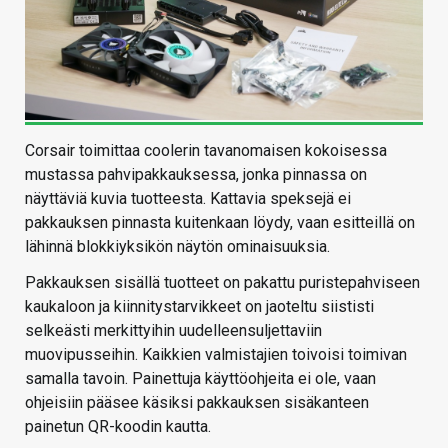
Corsair toimittaa coolerin tavanomaisen kokoisessa
mustassa pahvipakkauksessa, jonka pinnassa on
näyttäviä kuvia tuotteesta. Kattavia speksejä ei
pakkauksen pinnasta kuitenkaan löydy, vaan esitteillä on
lähinnä blokkiyksikön näytön ominaisuuksia.
Pakkauksen sisällä tuotteet on pakattu puristepahviseen
kaukaloon ja kiinnitystarvikkeet on jaoteltu siististi
selkeästi merkittyihin uudelleensuljettaviin
muovipusseihin. Kaikkien valmistajien toivoisi toimivan
samalla tavoin. Painettuja käyttöohjeita ei ole, vaan
ohjeisiin pääsee käsiksi pakkauksen sisäkanteen
painetun QR-koodin kautta.