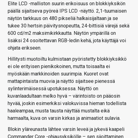
Elite LCD -malliston suurin erikoisuus on blokkiyksikön
päällä sijaitseva pyöreä IPS LCD -näyttö. 2,1-tuumaisen
näytön tarkkuus on 480 pikseliä halkaisijaltaan ja se
tukee 30 hertsin päivitysnopeutta, 24-bittisiä värejä sekä
600 cd/m2 maksimikirkkautta. Näytön ympärillä on
lisäksi 24 osoitettavan RGB-ledin kehä, jota käyttäjä voi
ohjata erikseen.
Hillitysti muotoiltu kulmistaan pyöristetty blokkiyksikkö
ei ole erityisen pienikokoinen, mutta toisaalta ei
myöskään markkinoiden suurimpia. Kuoret ovat
mattapintaista muovia ja näyttö sijaitsee pienessä
sylinterimäisessä upotuksessa. Näyttö on
kuvanlaadultaan melko hyvä – värintoisto on pääosin
hyvää, joskin esimerkiksi valokuvissa hieman todellista
haaleampaa, musta tausta näyttää mustalta eikä
harmaalta, kuva on varsin kirkas ja animaatiot sulavia.
Blokin yläreunasta lähtee varsin leveä ja jykevä kaapeli
Commander Core -ohjausyksikölle – sen sijoittaminen