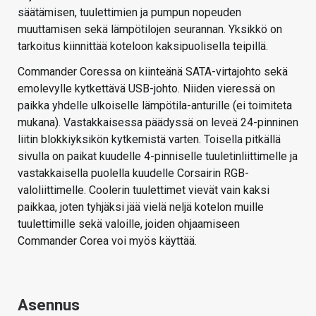
säätämisen, tuulettimien ja pumpun nopeuden
muuttamisen sekä lämpötilojen seurannan. Yksikkö on
tarkoitus kiinnittää koteloon kaksipuolisella teipillä.
Commander Coressa on kiinteänä SATA-virtajohto sekä
emolevylle kytkettävä USB-johto. Niiden vieressä on
paikka yhdelle ulkoiselle lämpötila-anturille (ei toimiteta
mukana). Vastakkaisessa päädyssä on leveä 24-pinninen
liitin blokkiyksikön kytkemistä varten. Toisella pitkällä
sivulla on paikat kuudelle 4-pinniselle tuuletinliittimelle ja
vastakkaisella puolella kuudelle Corsairin RGB-
valoliittimelle. Coolerin tuulettimet vievät vain kaksi
paikkaa, joten tyhjäksi jää vielä neljä kotelon muille
tuulettimille sekä valoille, joiden ohjaamiseen
Commander Corea voi myös käyttää.
Asennus