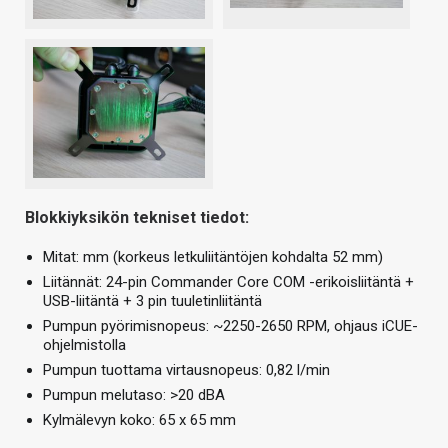
Blokkiyksikön tekniset tiedot:
Mitat: mm (korkeus letkuliitäntöjen kohdalta 52 mm)
Liitännät: 24-pin Commander Core COM -erikoisliitäntä +
USB-liitäntä + 3 pin tuuletinliitäntä
Pumpun pyörimisnopeus: ~2250-2650 RPM, ohjaus iCUE-
ohjelmistolla
Pumpun tuottama virtausnopeus: 0,82 l/min
Pumpun melutaso: >20 dBA
Kylmälevyn koko: 65 x 65 mm