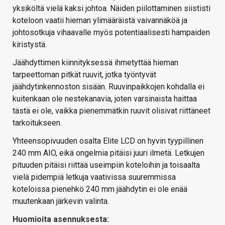
yksiköltä vielä kaksi johtoa. Näiden piilottaminen siististi
koteloon vaatii hieman ylimääräistä vaivannäköä ja
johtosotkuja vihaavalle myös potentiaalisesti hampaiden
kiristystä.
Jäähdyttimen kiinnityksessä ihmetyttää hieman
tarpeettoman pitkät ruuvit, jotka työntyvät
jäähdytinkennoston sisään. Ruuvinpaikkojen kohdalla ei
kuitenkaan ole nestekanavia, joten varsinaista haittaa
tästä ei ole, vaikka pienemmätkin ruuvit olisivat riittäneet
tarkoitukseen.
Yhteensopivuuden osalta Elite LCD on hyvin tyypillinen
240 mm AIO, eikä ongelmia pitäisi juuri ilmetä. Letkujen
pituuden pitäisi riittää useimpiin koteloihin ja toisaalta
vielä pidempiä letkuja vaativissa suuremmissa
koteloissa pienehkö 240 mm jäähdytin ei ole enää
muutenkaan järkevin valinta.
Huomioita asennuksesta: