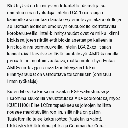
Blokkiyksikön kiinnitys on toteutettu fiksusti ja se
onnistuu ilman työkaluja. Intelin LGA 1xxx -sarjan
kannoille asennetaan taustalevy emolevyn takapuolelle ja
se lukitaan aloilleen emolevyn etupuolelle kierrettävillä
korokeruuveilla. Intel-kiinnitysraudat ovat valmiiksi kiinni
blokissa, joten riittää että blokin asettaa paikalleen ja
kiristää kiinni sormiruuveilla. Intelin LGA 2xxx -sarjan
kannat eivät tarvitse erillistä taustalevyä. AMD-kannoilla
periaate on muutoin vastaava, mutta cooleri hyödyntää
AMD-emolevyjen omaa taustalevyä ja blokin
kiinnitysraudat on vaihdettava toisenlaisiin (onnistuu
ilman työkaluja).
Kuten lähes kaikissa muissakin RGB-valaistuissa ja
lisäominaisuuksilla varustetuissa AIO-coolereissa, myös
iCUE H100i Elite LCD:n tapauksessa johtojen hallinta
nousee merkittävään rooliin, sillä niitä on paljon.
Tuulettimilta tulee kaksi johtoa (tuuletin ja valot),
blokkiyksiköltä kolme johtoa ja Commander Core -