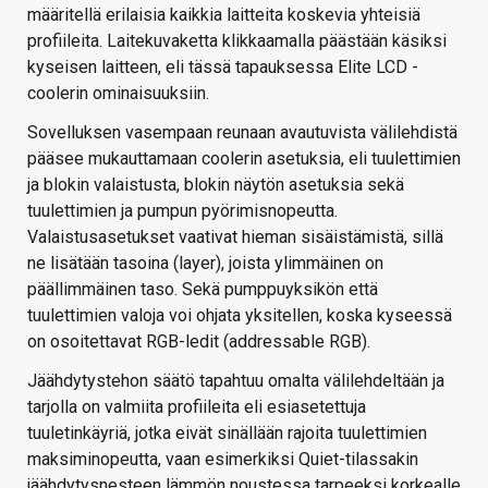
määritellä erilaisia kaikkia laitteita koskevia yhteisiä
profiileita. Laitekuvaketta klikkaamalla päästään käsiksi
kyseisen laitteen, eli tässä tapauksessa Elite LCD -
coolerin ominaisuuksiin.
Sovelluksen vasempaan reunaan avautuvista välilehdistä
pääsee mukauttamaan coolerin asetuksia, eli tuulettimien
ja blokin valaistusta, blokin näytön asetuksia sekä
tuulettimien ja pumpun pyörimisnopeutta.
Valaistusasetukset vaativat hieman sisäistämistä, sillä
ne lisätään tasoina (layer), joista ylimmäinen on
päällimmäinen taso. Sekä pumppuyksikön että
tuulettimien valoja voi ohjata yksitellen, koska kyseessä
on osoitettavat RGB-ledit (addressable RGB).
Jäähdytystehon säätö tapahtuu omalta välilehdeltään ja
tarjolla on valmiita profiileita eli esiasetettuja
tuuletinkäyriä, jotka eivät sinällään rajoita tuulettimien
maksiminopeutta, vaan esimerkiksi Quiet-tilassakin
jäähdytysnesteen lämmön noustessa tarpeeksi korkealle