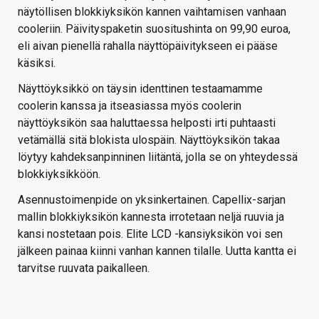
näytöllisen blokkiyksikön kannen vaihtamisen vanhaan
cooleriin. Päivityspaketin suositushinta on 99,90 euroa,
eli aivan pienellä rahalla näyttöpäivitykseen ei pääse
käsiksi.
Näyttöyksikkö on täysin identtinen testaamamme
coolerin kanssa ja itseasiassa myös coolerin
näyttöyksikön saa haluttaessa helposti irti puhtaasti
vetämällä sitä blokista ulospäin. Näyttöyksikön takaa
löytyy kahdeksanpinninen liitäntä, jolla se on yhteydessä
blokkiyksikköön.
Asennustoimenpide on yksinkertainen. Capellix-sarjan
mallin blokkiyksikön kannesta irrotetaan neljä ruuvia ja
kansi nostetaan pois. Elite LCD -kansiyksikön voi sen
jälkeen painaa kiinni vanhan kannen tilalle. Uutta kantta ei
tarvitse ruuvata paikalleen.