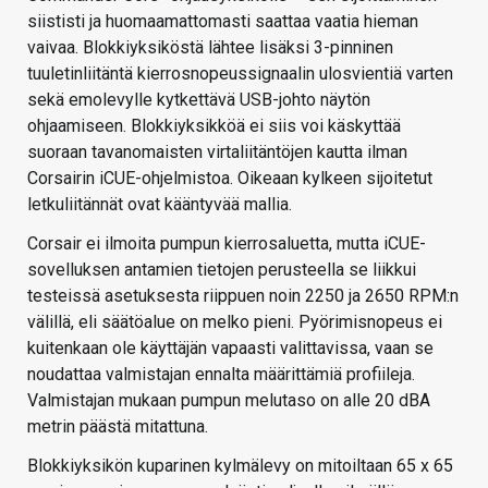
siististi ja huomaamattomasti saattaa vaatia hieman
vaivaa. Blokkiyksiköstä lähtee lisäksi 3-pinninen
tuuletinliitäntä kierrosnopeussignaalin ulosvientiä varten
sekä emolevylle kytkettävä USB-johto näytön
ohjaamiseen. Blokkiyksikköä ei siis voi käskyttää
suoraan tavanomaisten virtaliitäntöjen kautta ilman
Corsairin iCUE-ohjelmistoa. Oikeaan kylkeen sijoitetut
letkuliitännät ovat kääntyvää mallia.
Corsair ei ilmoita pumpun kierrosaluetta, mutta iCUE-
sovelluksen antamien tietojen perusteella se liikkui
testeissä asetuksesta riippuen noin 2250 ja 2650 RPM:n
välillä, eli säätöalue on melko pieni. Pyörimisnopeus ei
kuitenkaan ole käyttäjän vapaasti valittavissa, vaan se
noudattaa valmistajan ennalta määrittämiä profiileja.
Valmistajan mukaan pumpun melutaso on alle 20 dBA
metrin päästä mitattuna.
Blokkiyksikön kuparinen kylmälevy on mitoiltaan 65 x 65