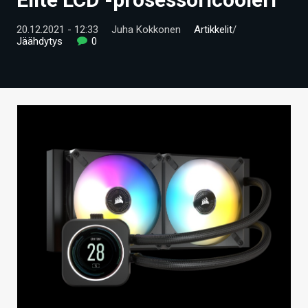
ARTIKKELIT
20.12.2021 - 12:33
Juha Kokkonen
Artikkelit
/
Jäähdytys
0
VIDEOT
TECHBBS
TIETOA
HINTA.FI
KAUPPA
VAIHDA TEEMA
HAKU