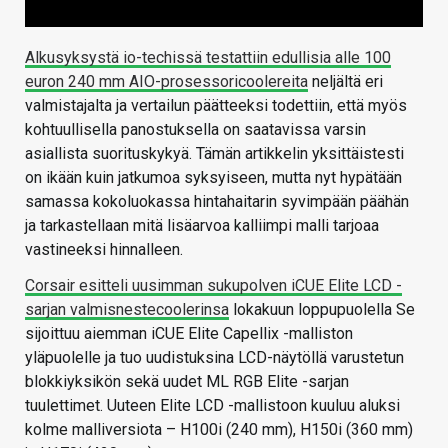
Alkusyksystä io-techissä testattiin edullisia alle 100
euron 240 mm AIO-prosessoricoolereita
neljältä eri
valmistajalta ja vertailun päätteeksi todettiin, että myös
kohtuullisella panostuksella on saatavissa varsin
asiallista suorituskykyä. Tämän artikkelin yksittäistesti
on ikään kuin jatkumoa syksyiseen, mutta nyt hypätään
samassa kokoluokassa hintahaitarin syvimpään päähän
ja tarkastellaan mitä lisäarvoa kalliimpi malli tarjoaa
vastineeksi hinnalleen.
Corsair esitteli uusimman sukupolven iCUE Elite LCD -
sarjan valmisnestecoolerinsa
lokakuun loppupuolella Se
sijoittuu aiemman iCUE Elite Capellix -malliston
yläpuolelle ja tuo uudistuksina LCD-näytöllä varustetun
blokkiyksikön sekä uudet ML RGB Elite -sarjan
tuulettimet. Uuteen Elite LCD -mallistoon kuuluu aluksi
kolme malliversiota – H100i (240 mm), H150i (360 mm)