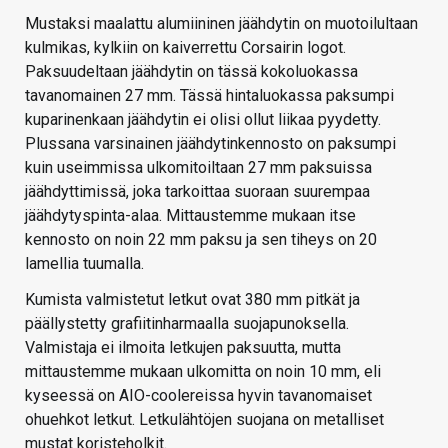
Mustaksi maalattu alumiininen jäähdytin on muotoilultaan
kulmikas, kylkiin on kaiverrettu Corsairin logot.
Paksuudeltaan jäähdytin on tässä kokoluokassa
tavanomainen 27 mm. Tässä hintaluokassa paksumpi
kuparinenkaan jäähdytin ei olisi ollut liikaa pyydetty.
Plussana varsinainen jäähdytinkennosto on paksumpi
kuin useimmissa ulkomitoiltaan 27 mm paksuissa
jäähdyttimissä, joka tarkoittaa suoraan suurempaa
jäähdytyspinta-alaa. Mittaustemme mukaan itse
kennosto on noin 22 mm paksu ja sen tiheys on 20
lamellia tuumalla.
Kumista valmistetut letkut ovat 380 mm pitkät ja
päällystetty grafiitinharmaalla suojapunoksella.
Valmistaja ei ilmoita letkujen paksuutta, mutta
mittaustemme mukaan ulkomitta on noin 10 mm, eli
kyseessä on AIO-coolereissa hyvin tavanomaiset
ohuehkot letkut. Letkulähtöjen suojana on metalliset
mustat koristeholkit.