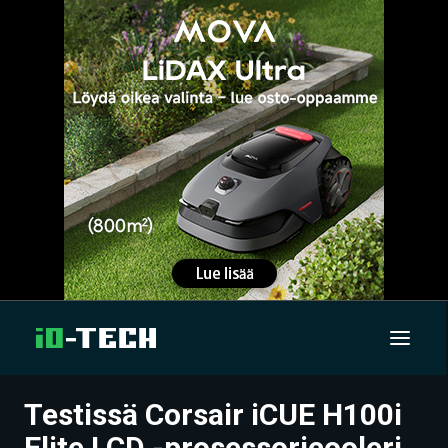
Testissä Corsair iCUE H100i
UUTISET
Elite LCD -prosessoricooleri