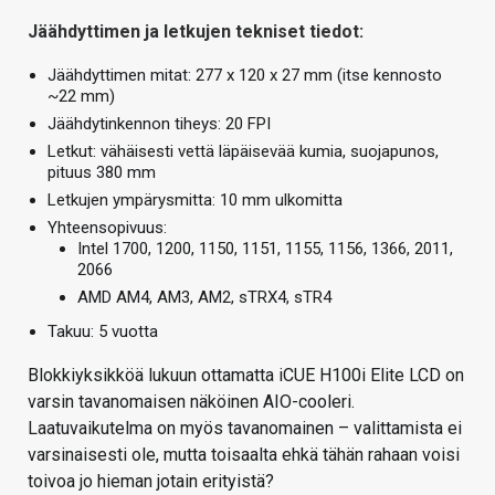
Jäähdyttimen ja letkujen tekniset tiedot:
Jäähdyttimen mitat: 277 x 120 x 27 mm (itse kennosto
~22 mm)
Jäähdytinkennon tiheys: 20 FPI
Letkut: vähäisesti vettä läpäisevää kumia, suojapunos,
pituus 380 mm
Letkujen ympärysmitta: 10 mm ulkomitta
Yhteensopivuus:
Intel 1700, 1200, 1150, 1151, 1155, 1156, 1366, 2011,
2066
AMD AM4, AM3, AM2, sTRX4, sTR4
Takuu: 5 vuotta
Blokkiyksikköä lukuun ottamatta iCUE H100i Elite LCD on
varsin tavanomaisen näköinen AIO-cooleri.
Laatuvaikutelma on myös tavanomainen – valittamista ei
varsinaisesti ole, mutta toisaalta ehkä tähän rahaan voisi
toivoa jo hieman jotain erityistä?