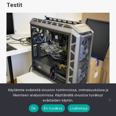
Testit
Käytämme evästeitä sivuston toiminnoissa, ominaisuuksissa ja
liikenteen analysoinnissa. Käyttämällä sivustoa hyväksyt
evästeiden käytön.
Käyttämämme Cooler Master MasterCase H500P Mesh
Ok
En hyväksy
Lisätietoja
–koteloon rakennettu testikokoonpano perustuu