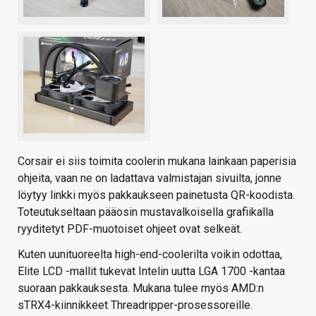
Corsair ei siis toimita coolerin mukana lainkaan paperisia
ohjeita, vaan ne on ladattava valmistajan sivuilta, jonne
löytyy linkki myös pakkaukseen painetusta QR-koodista.
Toteutukseltaan pääosin mustavalkoisella grafiikalla
ryyditetyt PDF-muotoiset ohjeet ovat selkeät.
Kuten uunituoreelta high-end-coolerilta voikin odottaa,
Elite LCD -mallit tukevat Intelin uutta LGA 1700 -kantaa
suoraan pakkauksesta. Mukana tulee myös AMD:n
sTRX4-kiinnikkeet Threadripper-prosessoreille.