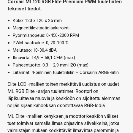
Corsair ML120 RGB Elite Premium PWM tuuletinten
tekniset tiedot:
Koko: 120 x 120 x 25 mm
Magneettilevitaatiolaakerointi
Pyörimisnopeus: 0-450-2000 RPM
PWM-säätöalue: 0, 20-100 %
Melutaso: 10-30,4 dBA
Ilmavirta: 14,9 – 58,1 CFM (max)
Paineentuotto: 0,3 – 2,9 mmH2O (max)
Liitännät: 4-pinninen tuuletinliitin + Corsairin ARGB-liitin
Elite LCD -mallien toinen merkittävä uudistus on uudet
ML RGB Elite -sarjan tuulettimet. Roottori on
läpikuultavaa muovia ja keskiöön on sijoitettu aiemman
neljän sijaan kahdeksan osoitettavaa RGB-lediä.
ML Elite -mallien kehyksen ja moottorikeskiön väliset
tuet toimivat samalla ilmaa ohjaavina siivekkeinä, jotka
valmistajan mukaan keskittävät ilmavirtaa paremmin ja