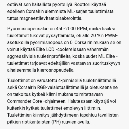
estävät sen haitallista pyörteilyä. Roottori käyttää
edelleen Corsairin aiemmista ML-sarjan tuulettimista
tuttua magneettilevitaatiolaakerointia.
Pyörimisnopeusalue on 450-2000 RPM, minkä lisäksi
tuulettimet tukevat pysäyttämistä, eli alle 20 %:n PWM-
asetuksilla pyörimisnopeus on 0. Corsairin mukaan se on
voinut käyttää Elite LCD -coolereissaan vähemmän
aggressiivisia tuuletinprofiileita, koska uudet ML Elite -
tuulettimet tarjoavat edeltäjiään vastaavan suorituskyvyn
alhaisemmalla kierrosnopeudella.
Tuulettimet on varustettu 4-pinnisellä tuuletinliittimellä
sekä Corsairin RGB-valaistusliittimellä ja oletuksena ne
on tarkoitus kytkeä kiinni mukana toimitettavaan
Commander Core -ohjaimeen. Halutessaan käyttäjä voi
kuitenkin kytkeä tuulettimet emolevyn liittimiin.
Tuulettimien kiinnitys jäähdyttimeen tapahtuu tavallisten
pitkien ristikantaisten (PH) ruuvien avulla.