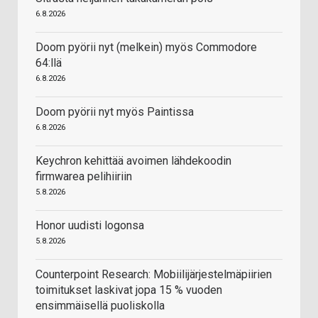
6.8.2026
Doom pyörii nyt (melkein) myös Commodore
64:llä
6.8.2026
Doom pyörii nyt myös Paintissa
6.8.2026
Keychron kehittää avoimen lähdekoodin
firmwarea pelihiiriin
5.8.2026
Honor uudisti logonsa
5.8.2026
Counterpoint Research: Mobiilijärjestelmäpiirien
toimitukset laskivat jopa 15 % vuoden
ensimmäisellä puoliskolla