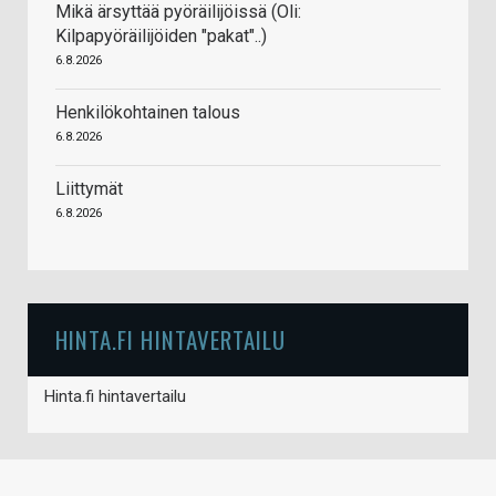
Mikä ärsyttää pyöräilijöissä (Oli:
Kilpapyöräilijöiden "pakat"..)
6.8.2026
Henkilökohtainen talous
6.8.2026
Liittymät
6.8.2026
HINTA.FI HINTAVERTAILU
Hinta.fi hintavertailu