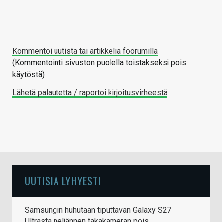
Kommentoi uutista tai artikkelia foorumilla
(Kommentointi sivuston puolella toistakseksi pois
käytöstä)
Lähetä palautetta / raportoi kirjoitusvirheestä
UUTISIA LYHYESTI
Samsungin huhutaan tiputtavan Galaxy S27
Ultrasta neljännen takakameran pois