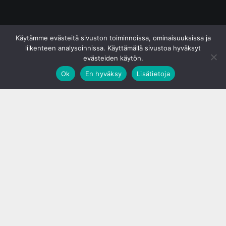
© S&J Media Oy
Käytämme evästeitä sivuston toiminnoissa, ominaisuuksissa ja
liikenteen analysoinnissa. Käyttämällä sivustoa hyväksyt
evästeiden käytön.
Ok
En hyväksy
Lisätietoja
;