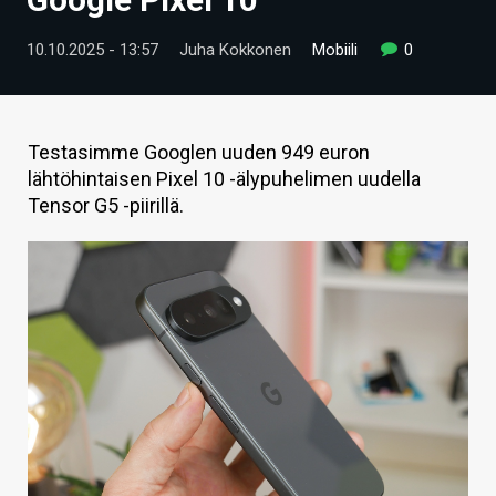
ARTIKKELIT
10.10.2025 - 13:57
Juha Kokkonen
Mobiili
0
VIDEOT
TECHBBS
Testasimme Googlen uuden 949 euron
TIETOA
lähtöhintaisen Pixel 10 -älypuhelimen uudella
Tensor G5 -piirillä.
HINTA.FI
KAUPPA
VAIHDA TEEMA
HAKU