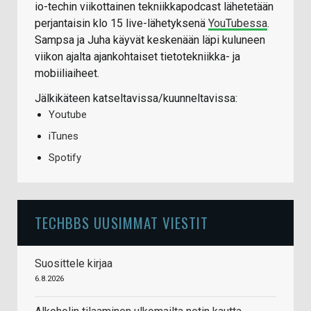
io-techin viikottainen tekniikkapodcast lähetetään
perjantaisin klo 15 live-lähetyksenä
YouTubessa
.
Sampsa ja Juha käyvät keskenään läpi kuluneen
viikon ajalta ajankohtaiset tietotekniikka- ja
mobiiliaiheet.
Jälkikäteen katseltavissa/kuunneltavissa:
Youtube
iTunes
Spotify
TECHBBS UUSIMMAT VIESTIT
Suosittele kirjaa
6.8.2026