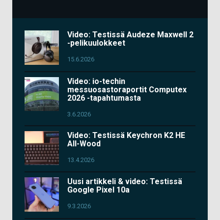
Video: Testissä Audeze Maxwell 2
-pelikuulokkeet
15.6.2026
Video: io-techin
messuosastoraportit Computex
2026 -tapahtumasta
3.6.2026
Video: Testissä Keychron K2 HE
All-Wood
13.4.2026
Uusi artikkeli & video: Testissä
Google Pixel 10a
9.3.2026