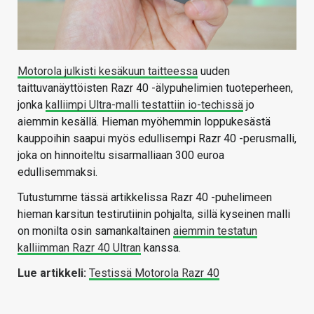
Motorola julkisti kesäkuun taitteessa
uuden
taittuvanäyttöisten Razr 40 -älypuhelimien tuoteperheen,
jonka
kalliimpi Ultra-malli testattiin io-techissä
jo
aiemmin kesällä. Hieman myöhemmin loppukesästä
kauppoihin saapui myös edullisempi Razr 40 -perusmalli,
joka on hinnoiteltu sisarmalliaan 300 euroa
edullisemmaksi.
Tutustumme tässä artikkelissa Razr 40 -puhelimeen
hieman karsitun testirutiinin pohjalta, sillä kyseinen malli
on monilta osin samankaltainen
aiemmin testatun
kalliimman Razr 40 Ultran
kanssa.
Lue artikkeli:
Testissä Motorola Razr 40