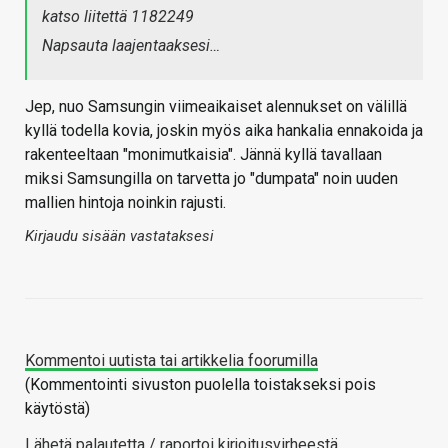
katso liitettä 1182249
Napsauta laajentaaksesi…
Jep, nuo Samsungin viimeaikaiset alennukset on välillä
kyllä todella kovia, joskin myös aika hankalia ennakoida ja
rakenteeltaan "monimutkaisia". Jännä kyllä tavallaan
miksi Samsungilla on tarvetta jo "dumpata" noin uuden
mallien hintoja noinkin rajusti.
Kirjaudu sisään vastataksesi
Kommentoi uutista tai artikkelia foorumilla
(Kommentointi sivuston puolella toistakseksi pois
käytöstä)
Lähetä palautetta / raportoi kirjoitusvirheestä