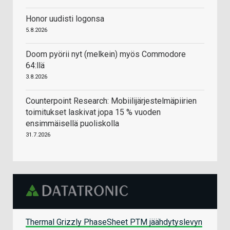
Honor uudisti logonsa
5.8.2026
Doom pyörii nyt (melkein) myös Commodore
64:llä
3.8.2026
Counterpoint Research: Mobiilijärjestelmäpiirien
toimitukset laskivat jopa 15 % vuoden
ensimmäisellä puoliskolla
31.7.2026
Thermal Grizzly PhaseSheet PTM jäähdytyslevyn