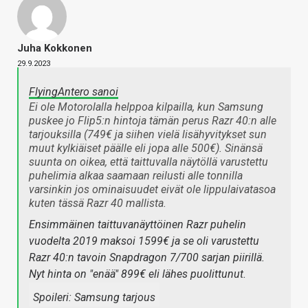
Juha Kokkonen
29.9.2023
FlyingAntero sanoi
Ei ole Motorolalla helppoa kilpailla, kun Samsung
puskee jo Flip5:n hintoja tämän perus Razr 40:n alle
tarjouksilla (749€ ja siihen vielä lisähyvitykset sun
muut kylkiäiset päälle eli jopa alle 500€). Sinänsä
suunta on oikea, että taittuvalla näytöllä varustettu
puhelimia alkaa saamaan reilusti alle tonnilla
varsinkin jos ominaisuudet eivät ole lippulaivatasoa
kuten tässä Razr 40 mallista.
Ensimmäinen taittuvanäyttöinen Razr puhelin
vuodelta 2019 maksoi 1599€ ja se oli varustettu
Razr 40:n tavoin Snapdragon 7/700 sarjan piirillä.
Nyt hinta on "enää" 899€ eli lähes puolittunut.
Spoileri:
Samsung tarjous