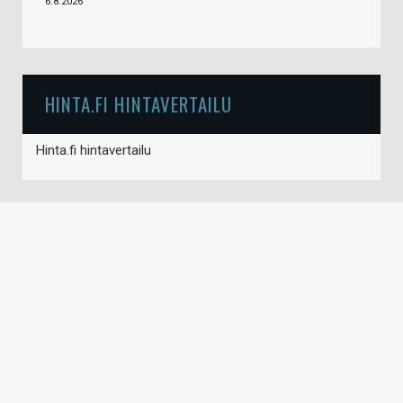
6.8.2026
HINTA.FI HINTAVERTAILU
Hinta.fi hintavertailu