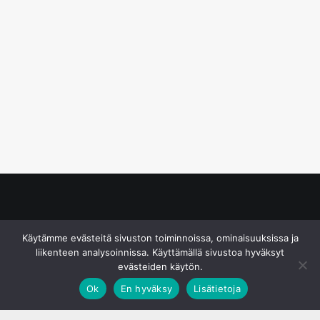
© S&J Media Oy
Käytämme evästeitä sivuston toiminnoissa, ominaisuuksissa ja
liikenteen analysoinnissa. Käyttämällä sivustoa hyväksyt
evästeiden käytön.
Ok
En hyväksy
Lisätietoja
;