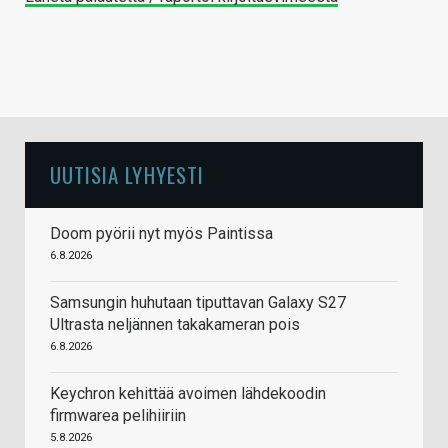
UUTISIA LYHYESTI
Doom pyörii nyt myös Paintissa
6.8.2026
Samsungin huhutaan tiputtavan Galaxy S27
Ultrasta neljännen takakameran pois
6.8.2026
Keychron kehittää avoimen lähdekoodin
firmwarea pelihiiriin
5.8.2026