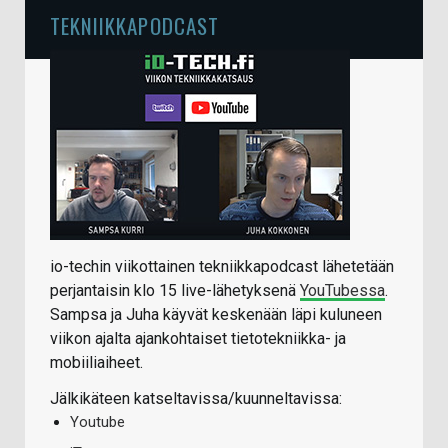
TEKNIIKKAPODCAST
io-techin viikottainen tekniikkapodcast lähetetään
perjantaisin klo 15 live-lähetyksenä
YouTubessa
.
Sampsa ja Juha käyvät keskenään läpi kuluneen
viikon ajalta ajankohtaiset tietotekniikka- ja
mobiiliaiheet.
Jälkikäteen katseltavissa/kuunneltavissa:
Youtube