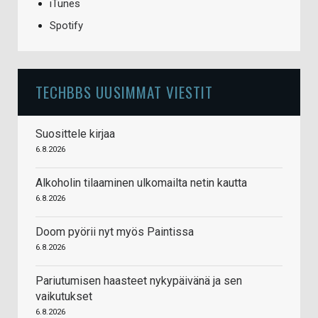
iTunes
Spotify
TECHBBS UUSIMMAT VIESTIT
Suosittele kirjaa
6.8.2026
Alkoholin tilaaminen ulkomailta netin kautta
6.8.2026
Doom pyörii nyt myös Paintissa
6.8.2026
Pariutumisen haasteet nykypäivänä ja sen
vaikutukset
6.8.2026