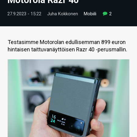
ARTIKKELIT
27.9.2023 - 15:22
Juha Kokkonen
Mobiili
2
VIDEOT
TECHBBS
Testasimme Motorolan edullisemman 899 euron
TIETOA
hintaisen taittuvanäyttöisen Razr 40 -perusmallin.
HINTA.FI
KAUPPA
VAIHDA TEEMA
HAKU