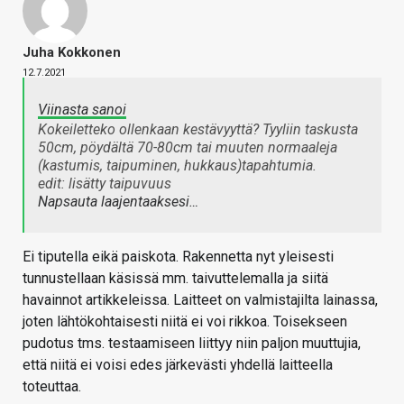
Juha Kokkonen
12.7.2021
Viinasta sanoi
Kokeiletteko ollenkaan kestävyyttä? Tyyliin taskusta
50cm, pöydältä 70-80cm tai muuten normaaleja
(kastumis, taipuminen, hukkaus)tapahtumia.
edit: lisätty taipuvuus
Napsauta laajentaaksesi…
Ei tiputella eikä paiskota. Rakennetta nyt yleisesti
tunnustellaan käsissä mm. taivuttelemalla ja siitä
havainnot artikkeleissa. Laitteet on valmistajilta lainassa,
joten lähtökohtaisesti niitä ei voi rikkoa. Toisekseen
pudotus tms. testaamiseen liittyy niin paljon muuttujia,
että niitä ei voisi edes järkevästi yhdellä laitteella
toteuttaa.