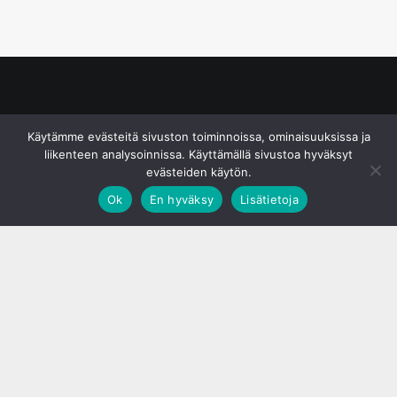
© S&J Media Oy
Käytämme evästeitä sivuston toiminnoissa, ominaisuuksissa ja
liikenteen analysoinnissa. Käyttämällä sivustoa hyväksyt
evästeiden käytön.
Ok
En hyväksy
Lisätietoja
;