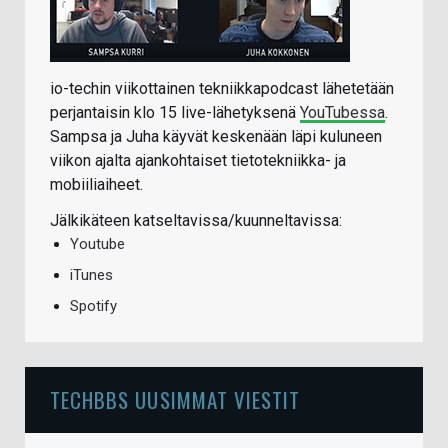
io-techin viikottainen tekniikkapodcast lähetetään
perjantaisin klo 15 live-lähetyksenä
YouTubessa
.
Sampsa ja Juha käyvät keskenään läpi kuluneen
viikon ajalta ajankohtaiset tietotekniikka- ja
mobiiliaiheet.
Jälkikäteen katseltavissa/kuunneltavissa:
Youtube
iTunes
Spotify
TECHBBS UUSIMMAT VIESTIT