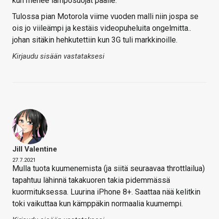
kun menee lämpösuojat päälle.
Tulossa pian Motorola viime vuoden malli niin jospa se
ois jo viileämpi ja kestäis videopuheluita ongelmitta..
johan sitäkin hehkutettiin kun 3G tuli markkinoille.
Kirjaudu sisään vastataksesi
Jill Valentine
27.7.2021
Mulla tuota kuumenemista (ja siitä seuraavaa throttlailua)
tapahtuu lähinnä takakuoren takia pidemmässä
kuormituksessa. Luurina iPhone 8+. Saattaa nää kelitkin
toki vaikuttaa kun kämppäkin normaalia kuumempi.