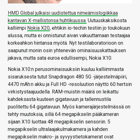
HMD Global julkaisi uudistettua nimeämislogiikkaa
kantavan X-mallistonsa huhtikuussa.
Uutuuskaksikosta
kalliimpi
Nokia X20
, ehtikin io-techin testiin jo toukokuun
alussa, mutta ei onnistunut aivan vakuuttamaan testaajaa
korkeahkon hintansa myötä. Nyt testilaboratorioon on
saapunut monin osin yhtenevän ominaisuuskattauksen
jakava, mutta sata euroa edullisempi, Nokia X10.
Nokia X10:n perusominaisuuksiin kuuluu kalliimmasta
sisaruksesta tutut Snapdragon 480 5G -järjestelmäpiiri,
4470 mAh:n akku ja Full HD -resoluution näyttö 60 hertsin
virkistystaajuudella. RAM-muistin määrä on leikattu
kahdeksasta kuuteen gigatavuun ja tallennustila
puolitettu 64 gigatavuun. Myös kamerajärjestelmässä on
tehty muutoksia, sillä 64 megapikselin pääkameran
sijaan X10 luottaa 48 megapikselin sensoriin. 5
megapikselin ultralaajakulmakamera ja kahden
megapikselin makro- ja syvyystietokamerat ovat