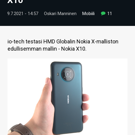
ARTIKKELIT
9.7.2021 - 14:57
Oskari Manninen
Mobiili
11
VIDEOT
TECHBBS
io-tech testasi HMD Globalin Nokia X-malliston
TIETOA
edullisemman mallin - Nokia X10.
HINTA.FI
KAUPPA
VAIHDA TEEMA
HAKU