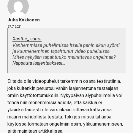
Juha Kokkonen
27.7.2021
Xanthe_ sanoi
Vanhemmissa puhelimissa itselle pahin akun syönti
ja kuumeneminen tapahtunut video puheluissa.
Mites nykyään tapahtuuko mainittavaa ongelmaa?
Napsauta laajentaaksesi…
Ei taida olla videopuhelut tarkemmin osana testirutiinia,
joka kuitenkin perustuu vähän laajennettuna testaajaan
omiin käyttötottumuksiin. Nykypäivän älypuhelimella voi
tehdä niin monenmoisia asioita, että kaikkia ei
yksinkertaisesti ole varsinkaan riittävän kattavissa
määrin mahdollista testata. Toki jos missä tahansa
käytössä törmätään ongelmiin esim. ylikuumenemiseen,
siitä mainitaan artikkelissa.