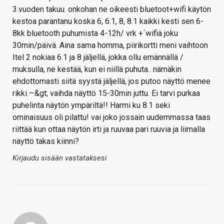
3.vuoden takuu. onkohan ne oikeesti bluetoot+wifi käytön
kestoa parantanu koska 6, 6.1, 8, 8.1 kaikki kesti sen 6-
8kk bluetooth puhumista 4-12h/ vrk +´wifiä joku
30min/päivä. Aina sama homma, piirikortti meni vaihtoon
Itel 2 nokiaa 6.1 ja 8 jäljellä, jokka ollu emännällä /
muksulla, ne kestää, kun ei niillä puhuta.. nämäkin
ehdottomasti siitä syystä jäljellä, jos putoo näyttö menee
rikki.—&gt; vaihda näyttö 15-30min juttu. Ei tarvi purkaa
puhelinta näytön ympäriltä!! Harmi ku 8.1 seki
ominaisuus oli pilattu! vai joko jossain uudemmassa taas
riittää kun ottaa näytön irti ja ruuvaa pari ruuvia ja liimalla
näyttö takas kiinni?
Kirjaudu sisään vastataksesi