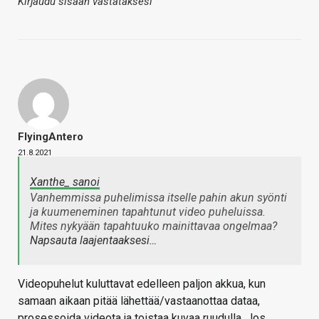
Kirjaudu sisään vastataksesi
FlyingAntero
21.8.2021
Xanthe_ sanoi
Vanhemmissa puhelimissa itselle pahin akun syönti
ja kuumeneminen tapahtunut video puheluissa.
Mites nykyään tapahtuuko mainittavaa ongelmaa?
Napsauta laajentaaksesi…
Videopuhelut kuluttavat edelleen paljon akkua, kun
samaan aikaan pitää lähettää/vastaanottaa dataa,
prosessoida videota ja toistaa kuvaa ruudulla. Jos