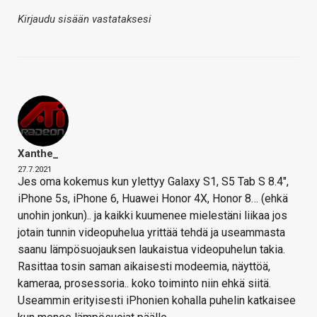
Kirjaudu sisään vastataksesi
Xanthe_
27.7.2021
Jes oma kokemus kun ylettyy Galaxy S1, S5 Tab S 8.4",
iPhone 5s, iPhone 6, Huawei Honor 4X, Honor 8… (ehkä
unohin jonkun).. ja kaikki kuumenee mielestäni liikaa jos
jotain tunnin videopuhelua yrittää tehdä ja useammasta
saanu lämpösuojauksen laukaistua videopuhelun takia.
Rasittaa tosin saman aikaisesti modeemia, näyttöä,
kameraa, prosessoria.. koko toiminto niin ehkä siitä.
Useammin erityisesti iPhonien kohalla puhelin katkaisee