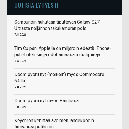
UUTISIA LYHYESTI
Samsungin huhutaan tiputtavan Galaxy S27
Ultrasta neljännen takakameran pois
7.8.2026
Tim Culpan: Applella on miljardin edestä iPhone-
puhelinten siruja odottamassa muistipiirejä
7.8.2026
Doom pyörii nyt (melkein) myös Commodore
64:llä
7.8.2026
Doom pyörii nyt myös Paintissa
6.8.2026
Keychron kehittää avoimen lähdekoodin
firmwarea pelihiiriin