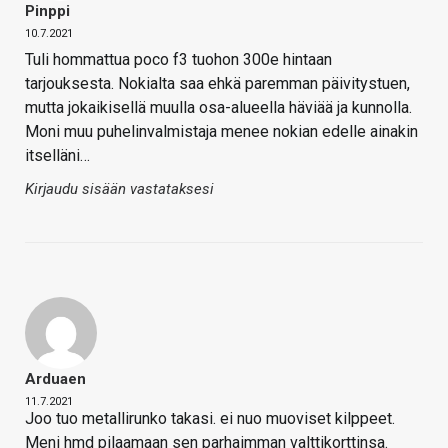
Pinppi
10.7.2021
Tuli hommattua poco f3 tuohon 300e hintaan
tarjouksesta. Nokialta saa ehkä paremman päivitystuen,
mutta jokaikisellä muulla osa-alueella häviää ja kunnolla.
Moni muu puhelinvalmistaja menee nokian edelle ainakin
itselläni…
Kirjaudu sisään vastataksesi
Arduaen
11.7.2021
Joo tuo metallirunko takasi. ei nuo muoviset kilppeet.
Meni hmd pilaamaan sen parhaimman valttikorttinsa.