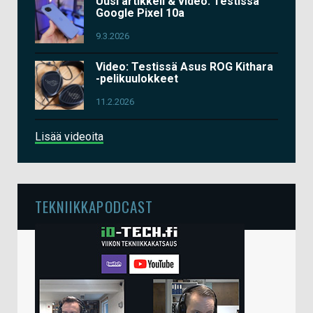
Uusi artikkeli & video: Testissä
Google Pixel 10a
9.3.2026
Video: Testissä Asus ROG Kithara
-pelikuulokkeet
11.2.2026
Lisää videoita
TEKNIIKKAPODCAST