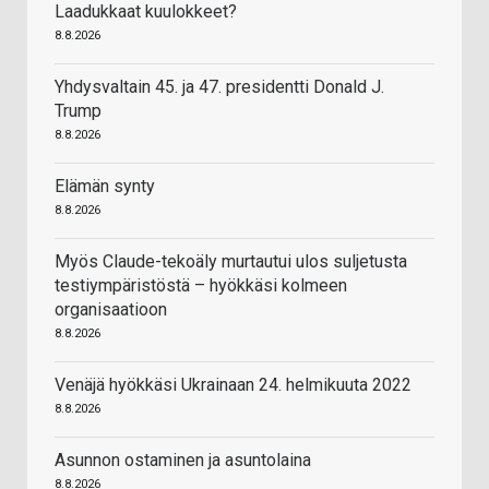
Laadukkaat kuulokkeet?
8.8.2026
Yhdysvaltain 45. ja 47. presidentti Donald J.
Trump
8.8.2026
Elämän synty
8.8.2026
Myös Claude-tekoäly murtautui ulos suljetusta
testiympäristöstä – hyökkäsi kolmeen
organisaatioon
8.8.2026
Venäjä hyökkäsi Ukrainaan 24. helmikuuta 2022
8.8.2026
Asunnon ostaminen ja asuntolaina
8.8.2026