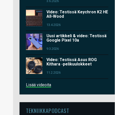
3.6.2026
Video: Testissä Keychron K2 HE
All-Wood
13.4.2026
Uusi artikkeli & video: Testissä
Google Pixel 10a
9.3.2026
Video: Testissä Asus ROG
Kithara -pelikuulokkeet
11.2.2026
Lisää videoita
TEKNIIKKAPODCAST