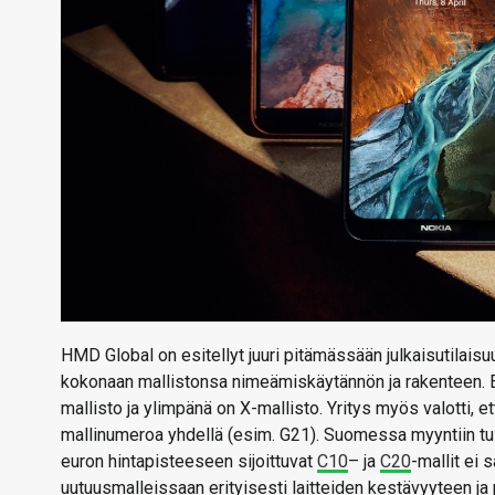
HMD Global on esitellyt juuri pitämässään julkaisutilaisu
kokonaan mallistonsa nimeämiskäytännön ja rakenteen. E
mallisto ja ylimpänä on X-mallisto. Yritys myös valotti,
mallinumeroa yhdellä (esim. G21). Suomessa myyntiin tu
euron hintapisteeseen sijoittuvat
C10
– ja
C20
-mallit ei
uutuusmalleissaan erityisesti laitteiden kestävyyteen ja 