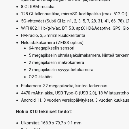
8 Gt RAM-muistia
128 Gt tallennustilaa, microSD-korttipaikka (max. 512 Gt)
5G-yhteydet (Sub6 GHz: n1, 2, 3, 5, 7, 28, 31, 41, 66, 78),
WiFi 802.11 b/g/n/ac, BT 5.0, aptX HD&Adaptive, GPS, Glo
FM-radio, 3,5 mm:n kuulokeliitäntä
Neloistakakamera (ZEISS optics):
64 megapikselin sensori
5 megapikselin ultralaajakulmakamera, kiinteä tarken
2 megapikselin makrokamera
2 megapikselin syvyystietokamera
OZO-tilaääni
Etukamera: 32 megapikseliä, kiinteä tarkennus
4470 mAh:n akku, USB Type-C (USB 2.0), 18 W latausteho
Android 11, 3 vuoden versiopäivitykset, 3 vuoden kuukau
Nokia X10 tekniset tiedot:
Ulkomitat: 168,9 x 79,7 x 9,1 mm