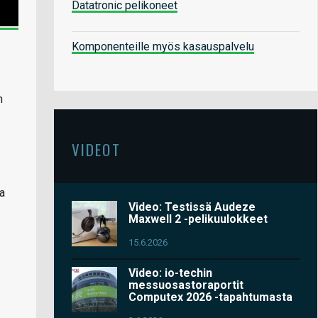
Datatronic pelikoneet
Komponenteille myös kasauspalvelu
n
VIDEOT
aa
Video: Testissä Audeze
Maxwell 2 -pelikuulokkeet
15.6.2026
Video: io-techin
messuosastoraportit
Computex 2026 -tapahtumasta