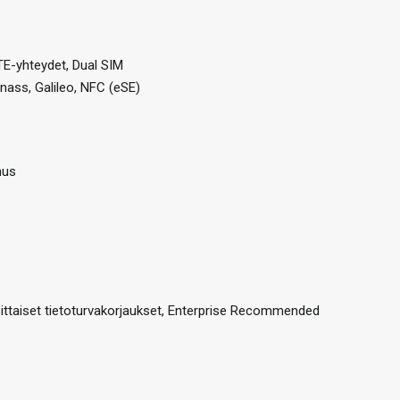
 LTE-yhteydet, Dual SIM
nass, Galileo, NFC (eSE)
nus
sittaiset tietoturvakorjaukset, Enterprise Recommended