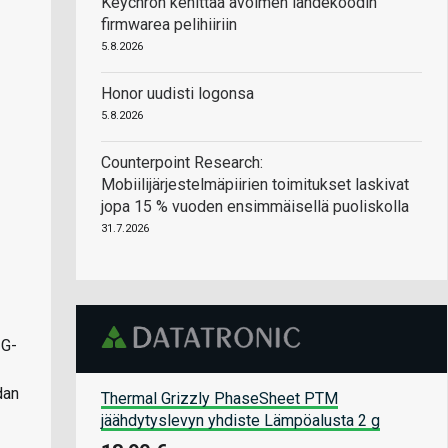
Keychron kehittää avoimen lähdekoodin
firmwarea pelihiiriin
5.8.2026
Honor uudisti logonsa
5.8.2026
Counterpoint Research:
Mobiilijärjestelmäpiirien toimitukset laskivat
jopa 15 % vuoden ensimmäisellä puoliskolla
31.7.2026
 G-
dan
Thermal Grizzly PhaseSheet PTM
jäähdytyslevyn yhdiste Lämpöalusta 2 g