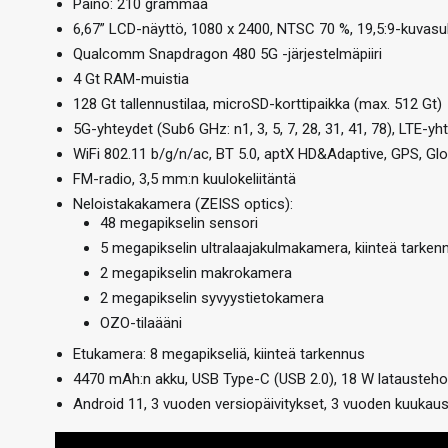
Paino: 210 grammaa
6,67” LCD-näyttö, 1080 x 2400, NTSC 70 %, 19,5:9-kuvasu
Qualcomm Snapdragon 480 5G -järjestelmäpiiri
4 Gt RAM-muistia
128 Gt tallennustilaa, microSD-korttipaikka (max. 512 Gt)
5G-yhteydet (Sub6 GHz: n1, 3, 5, 7, 28, 31, 41, 78), LTE-yh
WiFi 802.11 b/g/n/ac, BT 5.0, aptX HD&Adaptive, GPS, Glo
FM-radio, 3,5 mm:n kuulokeliitäntä
Neloistakakamera (ZEISS optics):
48 megapikselin sensori
5 megapikselin ultralaajakulmakamera, kiinteä tarken
2 megapikselin makrokamera
2 megapikselin syvyystietokamera
OZO-tilaääni
Etukamera: 8 megapikseliä, kiinteä tarkennus
4470 mAh:n akku, USB Type-C (USB 2.0), 18 W latausteho
Android 11, 3 vuoden versiopäivitykset, 3 vuoden kuukau