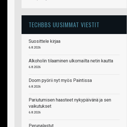
TECHBBS UUSIMMAT VIESTIT
Suosittele kirjaa
6.8.2026
Alkoholin tilaaminen ulkomailta netin kautta
6.8.2026
Doom pyörii nyt myös Paintissa
6.8.2026
Pariutumisen haasteet nykypäivänä ja sen
vaikutukset
6.8.2026
Perunalastut