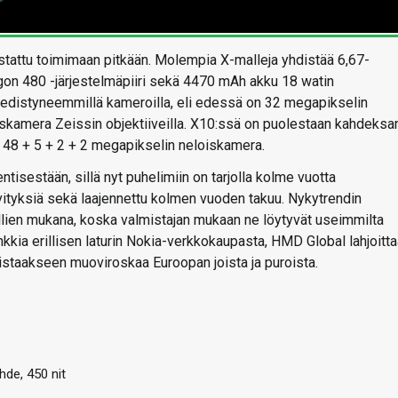
estattu toimimaan pitkään. Molempia X-malleja yhdistää 6,67-
on 480 -järjestelmäpiiri sekä 4470 mAh akku 18 watin
n edistyneemmillä kameroilla, eli edessä on 32 megapikselin
iskamera Zeissin objektiiveilla. X10:ssä on puolestaan kahdeksa
48 + 5 + 2 + 2 megapikselin neloiskamera.
sestään, sillä nyt puhelimiin on tarjolla kolme vuotta
ivityksiä sekä laajennettu kolmen vuoden takuu. Nykytrendin
mallien mukana, koska valmistajan mukaan ne löytyvät useimmilta
ankkia erillisen laturin Nokia-verkkokaupasta, HMD Global lahjoitt
oistaakseen muoviroskaa Euroopan joista ja puroista.
hde, 450 nit