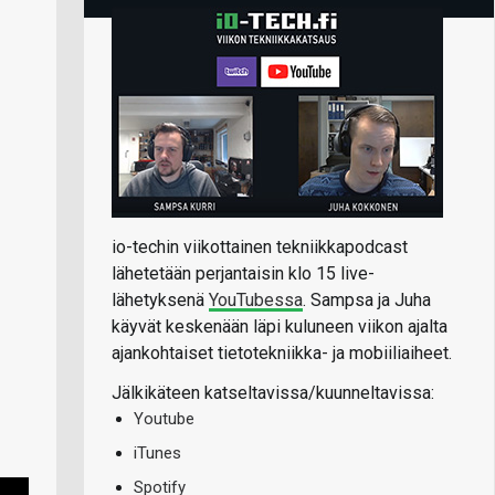
io-techin viikottainen tekniikkapodcast
lähetetään perjantaisin klo 15 live-
lähetyksenä
YouTubessa
. Sampsa ja Juha
käyvät keskenään läpi kuluneen viikon ajalta
ajankohtaiset tietotekniikka- ja mobiiliaiheet.
Jälkikäteen katseltavissa/kuunneltavissa:
Youtube
iTunes
Spotify