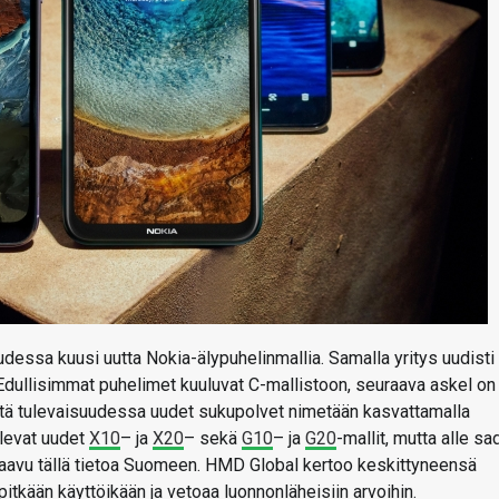
udessa kuusi uutta Nokia-älypuhelinmallia. Samalla yritys uudisti
dullisimmat puhelimet kuuluvat C-mallistoon, seuraava askel on
 että tulevaisuudessa uudet sukupolvet nimetään kasvattamalla
levat uudet
X10
– ja
X20
– sekä
G10
– ja
G20
-mallit, mutta alle sa
 saavu tällä tietoa Suomeen. HMD Global kertoo keskittyneensä
pitkään käyttöikään ja vetoaa luonnonläheisiin arvoihin.