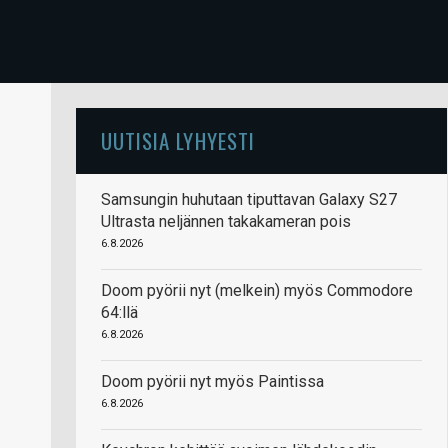
UUTISIA LYHYESTI
Samsungin huhutaan tiputtavan Galaxy S27
Ultrasta neljännen takakameran pois
6.8.2026
Doom pyörii nyt (melkein) myös Commodore
64:llä
6.8.2026
Doom pyörii nyt myös Paintissa
6.8.2026