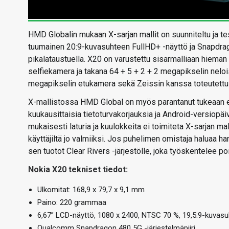
HMD Globalin mukaan X-sarjan mallit on suunniteltu ja t
tuumainen 20:9-kuvasuhteen FullHD+ -näyttö ja Snapdrag
pikalataustuella. X20 on varustettu sisarmalliaan hiema
selfiekamera ja takana 64 + 5 + 2 + 2 megapikselin nelo
megapikselin etukamera sekä Zeissin kanssa toteutettu 
X-mallistossa HMD Global on myös parantanut tukeaan enti
kuukausittaisia tietoturvakorjauksia ja Android-versiopä
mukaisesti laturia ja kuulokkeita ei toimiteta X-sarjan 
käyttäjiltä jo valmiiksi. Jos puhelimen omistaja haluaa h
sen tuotot Clear Rivers -järjestölle, joka työskentelee p
Nokia X20 tekniset tiedot:
Ulkomitat: 168,9 x 79,7 x 9,1 mm
Paino: 220 grammaa
6,67” LCD-näyttö, 1080 x 2400, NTSC 70 %, 19,5:9-kuvasu
Qualcomm Snapdragon 480 5G -järjestelmäpiiri