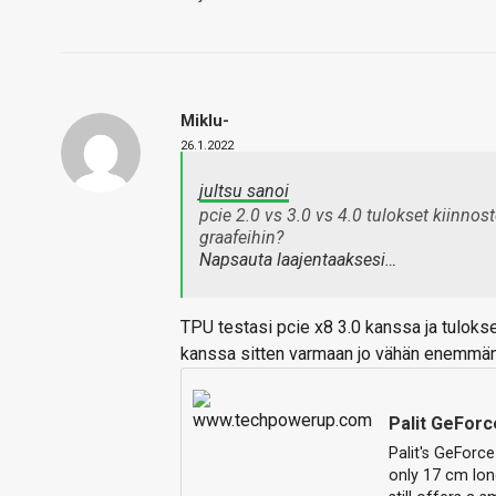
Miklu-
26.1.2022
jultsu sanoi
pcie 2.0 vs 3.0 vs 4.0 tulokset kiinnost
graafeihin?
Napsauta laajentaaksesi…
TPU testasi pcie x8 3.0 kanssa ja tulokse
kanssa sitten varmaan jo vähän enemmän, 
Palit GeFor
Palit's GeForc
only 17 cm long