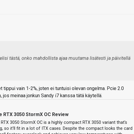
elisi tästä, onko mahdollista ajaa muutama lisätesti ja päivitellä
t tippui vain 1-2%, joten ei tuntuisi olevan ongelma. Pcie 2.0
jos meinaa jonkun Sandy i7 kanssa tätä käytellä.
ce RTX 3050 StormX OC Review
e RTX 3050 StormX OC is a highly compact RTX 3050 variant that's
, so it'll fit in a lot of ITX cases. Despite the compact looks the card