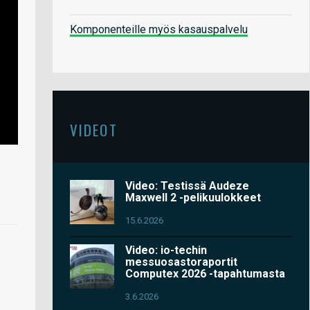
Komponenteille myös kasauspalvelu
VIDEOT
Video: Testissä Audeze
Maxwell 2 -pelikuulokkeet
15.6.2026
Video: io-techin
messuosastoraportit
Computex 2026 -tapahtumasta
3.6.2026