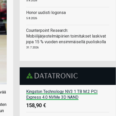
5.8.2026
Honor uudisti logonsa
5.8.2026
Counterpoint Research:
Mobiilijärjestelmäpiirien toimitukset laskivat
jopa 15 % vuoden ensimmäisellä puoliskolla
31.7.2026
Kingston Technology NV3 1 TB M.2 PCI
ivää
Express 4.0 NVMe 3D NAND
uten
158,90 €
uun