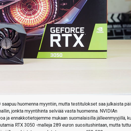
apuu huomenna myyntiin, mutta testitulokset saa julkaista pä
allin, jonkta myyntihinta selviää vasta huomenna. NVIDIAn
oa ja ennakkotietojemme mukaan suomalaisilla jälleenmyyjillä, k
muutamia RTX 3050 -malleja 289 euron suositushintaan, mutta tutt