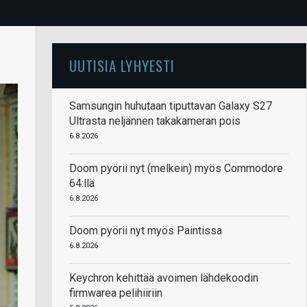
UUTISIA LYHYESTI
Samsungin huhutaan tiputtavan Galaxy S27
Ultrasta neljännen takakameran pois
6.8.2026
Doom pyörii nyt (melkein) myös Commodore
64:llä
6.8.2026
Doom pyörii nyt myös Paintissa
6.8.2026
Keychron kehittää avoimen lähdekoodin
firmwarea pelihiiriin