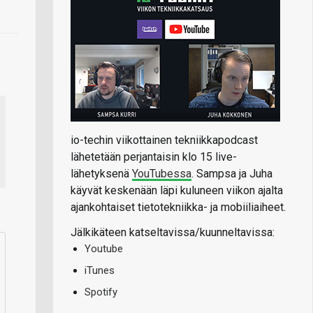
io-techin viikottainen tekniikkapodcast
lähetetään perjantaisin klo 15 live-
lähetyksenä
YouTubessa
. Sampsa ja Juha
käyvät keskenään läpi kuluneen viikon ajalta
ajankohtaiset tietotekniikka- ja mobiiliaiheet.
Jälkikäteen katseltavissa/kuunneltavissa:
Youtube
iTunes
Spotify