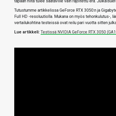
tapaan niitä tulee saataville vain rajoitettu erä. Julkai
Tutustumme artikkelissa GeForce RTX 3050:n ja Gigabyte
Full HD -resoluutiolla. Mukana on myös tehonkulutus-, läm
vertailukohtina testeissä ovat reilu pari vuotta sitten 
Lue artikkeli:
Testissä NVIDIA GeForce RTX 3050 (GA1