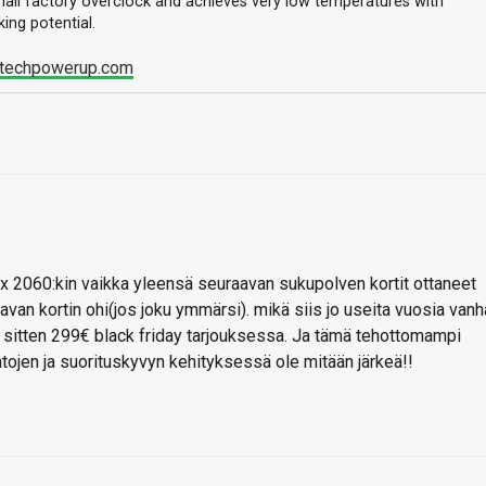
 small factory overclock and achieves very low temperatures with
ing potential.
.techpowerup.com
tx 2060:kin vaikka yleensä seuraavan sukupolven kortit ottaneet
an kortin ohi(jos joku ymmärsi). mikä siis jo useita vuosia vanh
a sitten 299€ black friday tarjouksessa. Ja tämä tehottomampi
intojen ja suorituskyvyn kehityksessä ole mitään järkeä!!