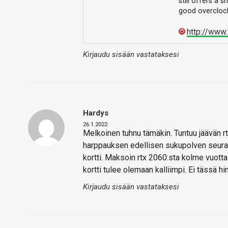
still offers a
good overclock
http://www
Kirjaudu sisään vastataksesi
Hardys
26.1.2022
Melkoinen tuhnu tämäkin. Tuntuu jäävän r
harppauksen edellisen sukupolven seuraav
kortti. Maksoin rtx 2060:sta kolme vuott
kortti tulee olemaan kalliimpi. Ei tässä h
Kirjaudu sisään vastataksesi