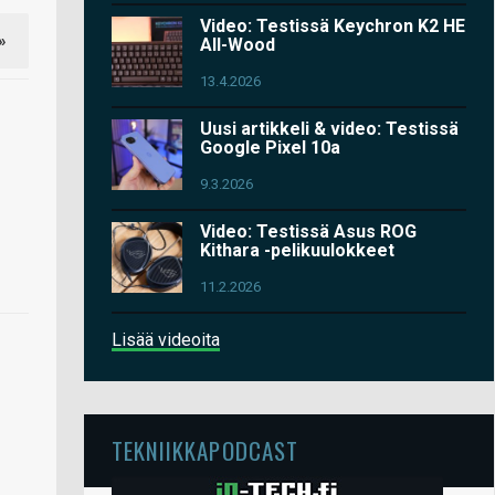
Video: Testissä Keychron K2 HE
»
All-Wood
13.4.2026
Uusi artikkeli & video: Testissä
Google Pixel 10a
9.3.2026
Video: Testissä Asus ROG
Kithara -pelikuulokkeet
11.2.2026
Lisää videoita
TEKNIIKKAPODCAST