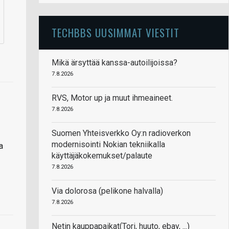
TECHBBS UUSIMMAT VIESTIT
Mikä ärsyttää kanssa-autoilijoissa?
7.8.2026
RVS, Motor up ja muut ihmeaineet.
7.8.2026
Suomen Yhteisverkko Oy:n radioverkon
modernisointi Nokian tekniikalla
a
käyttäjäkokemukset/palaute
7.8.2026
Via dolorosa (pelikone halvalla)
7.8.2026
Netin kauppapaikat(Tori, huuto, ebay, ...)