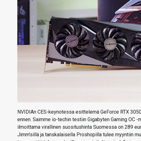
NVIDIAn CES-keynotessa esittelemä GeForce RTX 3050 sa
ennen. Saimme io-techin testiin Gigabyten Gaming OC -m
ilmoittama virallinen suositushinta Suomessa on 289 eur
Jimm’sillä ja tanskalaisella Proshopilla tulee myyntiin 