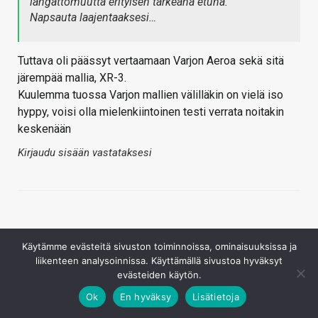
langattomuutta erityisen tärkeänä etuna.
Napsauta laajentaaksesi…
Tuttava oli päässyt vertaamaan Varjon Aeroa sekä sitä
järempää mallia, XR-3.
Kuulemma tuossa Varjon mallien välilläkin on vielä iso
hyppy, voisi olla mielenkiintoinen testi verrata noitakin
keskenään
Kirjaudu sisään vastataksesi
Käytämme evästeitä sivuston toiminnoissa, ominaisuuksissa ja
liikenteen analysoinnissa. Käyttämällä sivustoa hyväksyt
evästeiden käytön.
Fanboys Suck
Ok
En hyväksy
Lisätietoja
7.6.2022