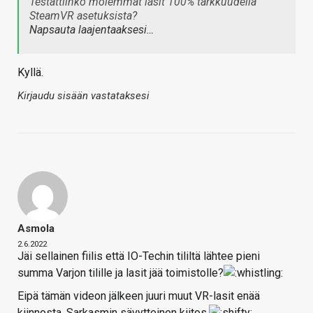
Testattiinko molemmat lasit 100% tarkkuudella
SteamVR asetuksista?
Napsauta laajentaaksesi…
Kyllä.
Kirjaudu sisään vastataksesi
Asmola
2.6.2022
Jäi sellainen fiilis että IO-Techin tililtä lähtee pieni
summa Varjon tilille ja lasit jää toimistolle?
Eipä tämän videon jälkeen juuri muut VR-lasit enää
kiinnosta. Sarkasmin sävytteinen kiitos.