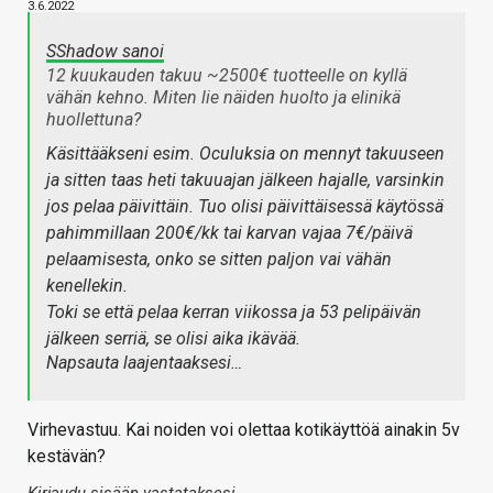
3.6.2022
SShadow sanoi
12 kuukauden takuu ~2500€ tuotteelle on kyllä
vähän kehno. Miten lie näiden huolto ja elinikä
huollettuna?
Käsittääkseni esim. Oculuksia on mennyt takuuseen
ja sitten taas heti takuuajan jälkeen hajalle, varsinkin
jos pelaa päivittäin. Tuo olisi päivittäisessä käytössä
pahimmillaan 200€/kk tai karvan vajaa 7€/päivä
pelaamisesta, onko se sitten paljon vai vähän
kenellekin.
Toki se että pelaa kerran viikossa ja 53 pelipäivän
jälkeen serriä, se olisi aika ikävää.
Napsauta laajentaaksesi…
Virhevastuu. Kai noiden voi olettaa kotikäyttöä ainakin 5v
kestävän?