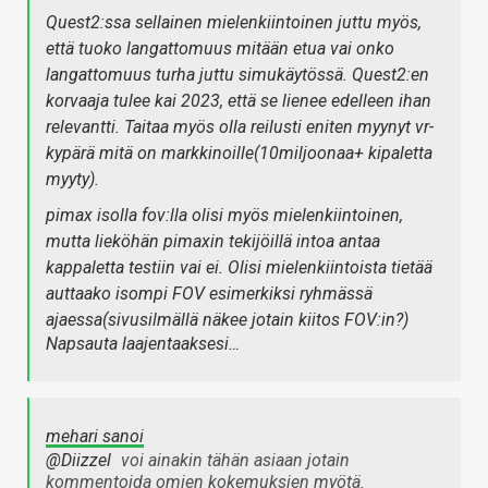
Quest2:ssa sellainen mielenkiintoinen juttu myös,
että tuoko langattomuus mitään etua vai onko
langattomuus turha juttu simukäytössä. Quest2:en
korvaaja tulee kai 2023, että se lienee edelleen ihan
relevantti. Taitaa myös olla reilusti eniten myynyt vr-
kypärä mitä on markkinoille(10miljoonaa+ kipaletta
myyty).
pimax isolla fov:lla olisi myös mielenkiintoinen,
mutta lieköhän pimaxin tekijöillä intoa antaa
kappaletta testiin vai ei. Olisi mielenkiintoista tietää
auttaako isompi FOV esimerkiksi ryhmässä
ajaessa(sivusilmällä näkee jotain kiitos FOV:in?)
Napsauta laajentaaksesi…
mehari sanoi
@Diizzel
voi ainakin tähän asiaan jotain
kommentoida omien kokemuksien myötä.