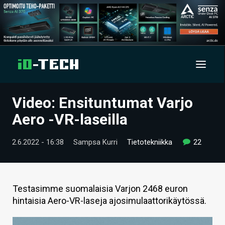
Video: Ensituntumat Varjo
UUTISET
Aero -VR-laseilla
ARTIKKELIT
2.6.2022 - 16:38
Sampsa Kurri
Tietotekniikka
22
VIDEOT
TECHBBS
Testasimme suomalaisia Varjon 2468 euron
TIETOA
hintaisia Aero-VR-laseja ajosimulaattorikäytössä.
HINTA.FI