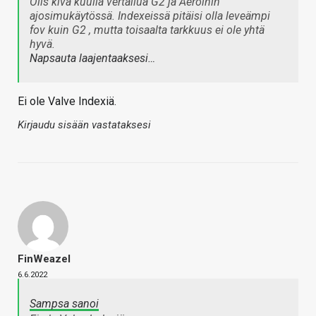
Olis kiva kuulla vertailua G2 ja Aeroihin
ajosimukäytössä. Indexeissä pitäisi olla leveämpi
fov kuin G2 , mutta toisaalta tarkkuus ei ole yhtä
hyvä.
Napsauta laajentaaksesi…
Ei ole Valve Indexiä.
Kirjaudu sisään vastataksesi
FinWeazel
6.6.2022
Sampsa sanoi