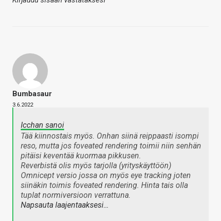
Kirjaudu sisään vastataksesi
Bumbasaur
3.6.2022
Icchan sanoi
Tää kiinnostais myös. Onhan siinä reippaasti isompi
reso, mutta jos foveated rendering toimii niin senhän
pitäisi keventää kuormaa pikkusen.
Reverbistä olis myös tarjolla (yrityskäyttöön)
Omnicept versio jossa on myös eye tracking joten
siinäkin toimis foveated rendering. Hinta tais olla
tuplat normiversioon verrattuna.
Napsauta laajentaaksesi…