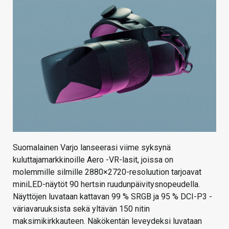
KAUPPA
VAIHDA TEEMA
HAKU
Suomalainen Varjo lanseerasi viime syksynä
kuluttajamarkkinoille Aero -VR-lasit, joissa on
molemmille silmille 2880×2720-resoluution tarjoavat
miniLED-näytöt 90 hertsin ruudunpäivitysnopeudella.
Näyttöjen luvataan kattavan 99 % SRGB ja 95 % DCI-P3 -
väriavaruuksista sekä yltävän 150 nitin
maksimikirkkauteen. Näkökentän leveydeksi luvataan