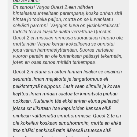
Diizzel sanoi
En sanoisi Varjoa Quest 2:een nähden
hintalaatusuhteeltaan parempana, koska onhan sitä
hintaa jo todella paljon, mutta on se kuvanlaatu
selvästi parempi. Varjojen kuva on yksinkertaisesti
todella terävä laajalta alalta verrattuna Questiin.
Quest 2 ei missään nimessä suoranaisen huono ole,
mutta näin Varjoa kerran kokeilleena se onnistui
jopa vähän hämmästyttämään. Suoraa vertailua
vuoron perään en ole kuitenkaan päässyt tekemään,
joten en osaa sanoa mitään tarkempaa.
Quest 2:n etuna on sitten hinnan lisäksi se sisäinen
seuranta ilman majakoita ja langattomuus eli
pelkistettynä helppous. Lasit vaan silmille ja kovaa
käyttöä ilman mitään säätöä tai kiinnitystä piuhan
nokkaan. Kuitenkin tää ehkä eniten etuna peleissä,
joissa sit liikutaan itse kapuloiden kanssa eikä
niinkään välttämättä simuhommissa. Quest 2:ta en
ole kokeillut koskaan simuhommiin, mutta en ehkä
itse pitäisi penkissä ratin ääressä istuessa sitä