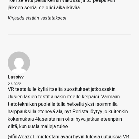
Toki se että pelaa kerran viikossa ja 53 pelipäivän
jälkeen serriä, se olisi aika ikävää.
Kirjaudu sisään vastataksesi
Lassivv
2.6.2022
VR testailulle kyllä itseltä suositukset jatkossakin.
Uusien lasien testit ainakin itselle kelpaisi. Varmaan
tietotekniikan puolella tällä hetkellä yksi isoimmilla
harppauksilla etenevä ala, nyt Porista löytyy jo kuitenkin
kokemuksia 4laseista niin olisi hyvä jatkaa eteenpäin
siitä, kun uusia malleja tulee.
@finWeazel
mielestäni avasi hyvin tulevia uutuuksia VR