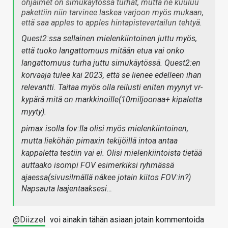
ohjaimet on simukäytössä turhat, mutta ne kuuluu
pakettiin niin tarvinee laskea varjoon myös mukaan,
että saa apples to apples hintapistevertailun tehtyä.
Quest2:ssa sellainen mielenkiintoinen juttu myös,
että tuoko langattomuus mitään etua vai onko
langattomuus turha juttu simukäytössä. Quest2:en
korvaaja tulee kai 2023, että se lienee edelleen ihan
relevantti. Taitaa myös olla reilusti eniten myynyt vr-
kypärä mitä on markkinoille(10miljoonaa+ kipaletta
myyty).
pimax isolla fov:lla olisi myös mielenkiintoinen,
mutta lieköhän pimaxin tekijöillä intoa antaa
kappaletta testiin vai ei. Olisi mielenkiintoista tietää
auttaako isompi FOV esimerkiksi ryhmässä
ajaessa(sivusilmällä näkee jotain kiitos FOV:in?)
Napsauta laajentaaksesi…
@Diizzel
voi ainakin tähän asiaan jotain kommentoida