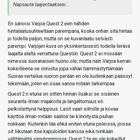
Napsauta laajentaaksesi…
En sanoisi Varjoa Quest 2:een nähden
hintalaatusuhteeltaan parempana, koska onhan sitä hintaa
jo todella paljon, mutta on se kuvanlaatu selvästi
parempi. Varjojen kuva on yksinkertaisesti todella terävä
laajalta alalta verrattuna Questiin. Quest 2 ei missään
nimessä suoranaisen huono ole, mutta näin Varjoa kerran
kokeilleena se onnistui jopa vähän hämmästyttämään.
Suoraa vertailua vuoron perään en ole kuitenkaan päässyt
tekemään, joten en osaa sanoa mitään tarkempaa.
Quest 2:n etuna on sitten hinnan lisäksi se sisäinen
seuranta ilman majakoita ja langattomuus eli
pelkistettynä helppous. Lasit vaan silmille ja kovaa
käyttöä ilman mitään säätöä tai kiinnitystä piuhan
nokkaan. Kuitenkin tää ehkä eniten etuna peleissä, joissa
sit liikutaan itse kapuloiden kanssa eikä niinkään
välttämättä simuhommissa. Quest 2:ta en ole kokeillut