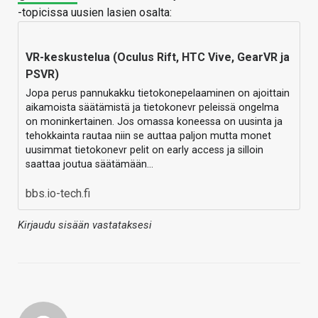
-topicissa uusien lasien osalta:
VR-keskustelua (Oculus Rift, HTC Vive, GearVR ja
PSVR)
Jopa perus pannukakku tietokonepelaaminen on ajoittain
aikamoista säätämistä ja tietokonevr peleissä ongelma
on moninkertainen. Jos omassa koneessa on uusinta ja
tehokkainta rautaa niin se auttaa paljon mutta monet
uusimmat tietokonevr pelit on early access ja silloin
saattaa joutua säätämään…
bbs.io-tech.fi
Kirjaudu sisään vastataksesi