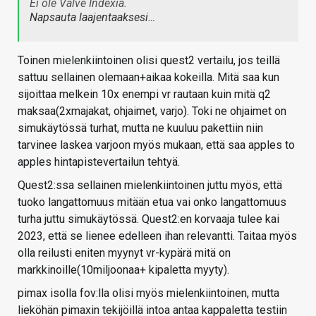
Ei ole Valve Indexiä.
Napsauta laajentaaksesi…
Toinen mielenkiintoinen olisi quest2 vertailu, jos teillä
sattuu sellainen olemaan+aikaa kokeilla. Mitä saa kun
sijoittaa melkein 10x enempi vr rautaan kuin mitä q2
maksaa(2xmajakat, ohjaimet, varjo). Toki ne ohjaimet on
simukäytössä turhat, mutta ne kuuluu pakettiin niin
tarvinee laskea varjoon myös mukaan, että saa apples to
apples hintapistevertailun tehtyä.
Quest2:ssa sellainen mielenkiintoinen juttu myös, että
tuoko langattomuus mitään etua vai onko langattomuus
turha juttu simukäytössä. Quest2:en korvaaja tulee kai
2023, että se lienee edelleen ihan relevantti. Taitaa myös
olla reilusti eniten myynyt vr-kypärä mitä on
markkinoille(10miljoonaa+ kipaletta myyty).
pimax isolla fov:lla olisi myös mielenkiintoinen, mutta
lieköhän pimaxin tekijöillä intoa antaa kappaletta testiin