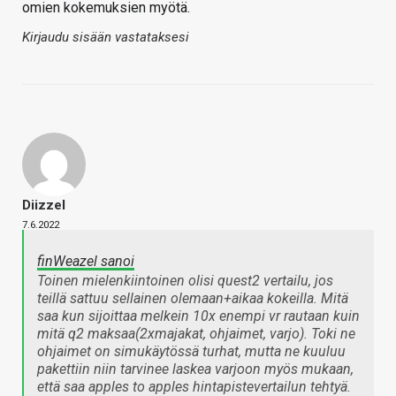
omien kokemuksien myötä.
Kirjaudu sisään vastataksesi
Diizzel
7.6.2022
finWeazel sanoi
Toinen mielenkiintoinen olisi quest2 vertailu, jos
teillä sattuu sellainen olemaan+aikaa kokeilla. Mitä
saa kun sijoittaa melkein 10x enempi vr rautaan kuin
mitä q2 maksaa(2xmajakat, ohjaimet, varjo). Toki ne
ohjaimet on simukäytössä turhat, mutta ne kuuluu
pakettiin niin tarvinee laskea varjoon myös mukaan,
että saa apples to apples hintapistevertailun tehtyä.