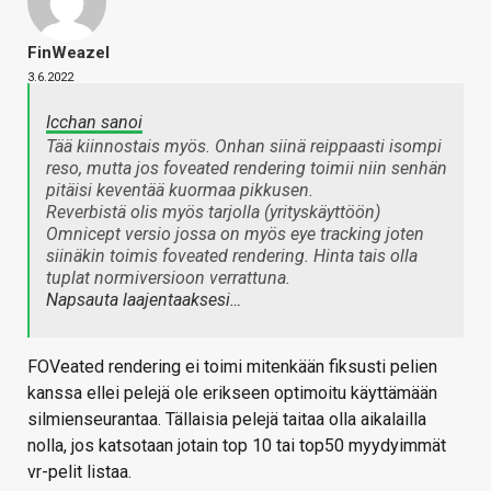
FinWeazel
3.6.2022
Icchan sanoi
Tää kiinnostais myös. Onhan siinä reippaasti isompi
reso, mutta jos foveated rendering toimii niin senhän
pitäisi keventää kuormaa pikkusen.
Reverbistä olis myös tarjolla (yrityskäyttöön)
Omnicept versio jossa on myös eye tracking joten
siinäkin toimis foveated rendering. Hinta tais olla
tuplat normiversioon verrattuna.
Napsauta laajentaaksesi…
FOVeated rendering ei toimi mitenkään fiksusti pelien
kanssa ellei pelejä ole erikseen optimoitu käyttämään
silmienseurantaa. Tällaisia pelejä taitaa olla aikalailla
nolla, jos katsotaan jotain top 10 tai top50 myydyimmät
vr-pelit listaa.