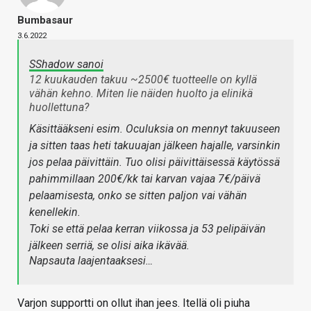
Bumbasaur
3.6.2022
SShadow sanoi
12 kuukauden takuu ~2500€ tuotteelle on kyllä
vähän kehno. Miten lie näiden huolto ja elinikä
huollettuna?
Käsittääkseni esim. Oculuksia on mennyt takuuseen
ja sitten taas heti takuuajan jälkeen hajalle, varsinkin
jos pelaa päivittäin. Tuo olisi päivittäisessä käytössä
pahimmillaan 200€/kk tai karvan vajaa 7€/päivä
pelaamisesta, onko se sitten paljon vai vähän
kenellekin.
Toki se että pelaa kerran viikossa ja 53 pelipäivän
jälkeen serriä, se olisi aika ikävää.
Napsauta laajentaaksesi…
Varjon supportti on ollut ihan jees. Itellä oli piuha