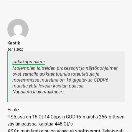
Kaotik
26.11.2020
ratkakapu sanoi
Molempien laitteiden prosessorit ja näytönohjaimet
ovat samalla arkkitehtuurilla toteutettuja ja
molemmissa muistina on 16 gigatavua GDDR6
muistia yhtä leveän kaistan päässä.
Napsauta laajentaaksesi…
Ei ole.
PS5:ssä on 16 Gt 14 Gbps:n GDDR6-muistia 256-bittisen
väylän päässä, kaistaa 448 Gt/s
XSX:n muistiratkaisu on vähän eksoottisempi. Teknisesti