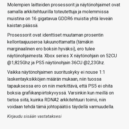
Molempien laitteiden prosessorit ja näytönohjaimet ovat
samalla arkkitehtuurilla toteutettuja ja molemmissa
muistina on 16 gigatavua GDDR6 muistia yhtä leveän
kaistan päässä.
Prosessorit ovat identtiset muutaman prosentin
kellontaajuuseroa lukuunottamatta (tämäkin
marginaalinen ero boksin hyväksi), ero tulee
näytönohjaimesta. Xbox series X näytönohjain on 52CU
@1,825Ghz ja PS5 näytönohjain 36CU @2,23Ghz.
Vaikka näytönohjaimen suorituskyky ei nouse 1:1
laskentayksikköjen määrän mukaan, niin tuossa
tapauksessa ero on niin merkittävä, että PS5 ei ohita
boksia grafiikanpiirtokyvyssä. Varsinkin kun meillä on
tietoa siitä, kuinka RDNA2 arkkitehtuuri toimii, niin
voidaan tehdä tämä johtopäätös täydellä varmuudella.
Kirjaudu sisään vastataksesi