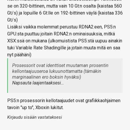
se on 320-bittinen, mutta vain 10 Gt:n osalta (kaistaa 560
Gt/s) ja lopuille 6 Gt:lle on 192-bittinen väylä (kaistaa 336
Gt/s)
Lisäksi vaikka molemmat perustuu RDNA2:een, PS5:n
GPU:sta puuttuu joitain RDNA2:n ominaisuuksia, mitkä
XSX:ssä on mukana (ulkomuistista PS5:stä uupuu ainakin
tuki Variable Rate Shadingille ja jotain muuta mitä en saa
nyt päähäni)
Prosessorit ovat identtiset muutaman prosentin
kellontaajuuseroa lukuunottamatta (tämäkin
marginaalinen ero boksin hyväksi)
Napsauta laajentaaksesi…
PS5:n prosessorin kellotaajuudet ovat grafiikkaohjaimen
tavoin "up to", Xboxin lukitut.
Kirjaudu sisään vastataksesi