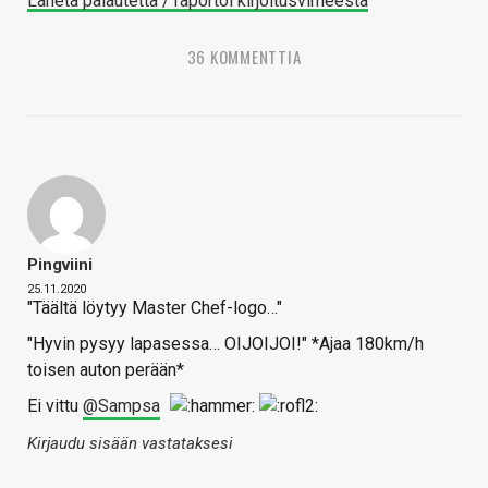
Lähetä palautetta / raportoi kirjoitusvirheestä
36 KOMMENTTIA
Pingviini
25.11.2020
"Täältä löytyy Master Chef-logo…"
"Hyvin pysyy lapasessa… OIJOIJOI!" *Ajaa 180km/h
toisen auton perään*
Ei vittu
@Sampsa
Kirjaudu sisään vastataksesi