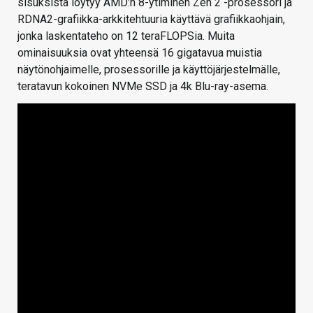
sisuksista löytyy AMD:n 8-ytiminen Zen 2 -prosessori ja
RDNA2-grafiikka-arkkitehtuuria käyttävä grafiikkaohjain,
jonka laskentateho on 12 teraFLOPSia. Muita
ominaisuuksia ovat yhteensä 16 gigatavua muistia
näytönohjaimelle, prosessorille ja käyttöjärjestelmälle,
teratavun kokoinen NVMe SSD ja 4k Blu-ray-asema.