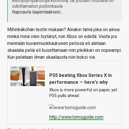
kehitysympäristöjä kunnolla, tai jossain muualla on
odottamaton pullonkaula.
Napsauta laajentaaksesi…
Mihinkäköhän testin mukaan? Ainakin tämä joka on ainoa
minkä minä olen löytänyt, niin Xbox on edellä. Vasta jos
mennään kuvanmuokkaukseen pelissä eli aletaan
skaalata peliä eli kusettamaan niin pleikkari on nopeampi.
Kun pelataan ilman skaalausta niin boksi vie.
PS5 beating Xbox Series X in
performance — here's why
Xbox is more powerful on paper, yet
PS5 pulls ahead
http://www.tomsguide.com