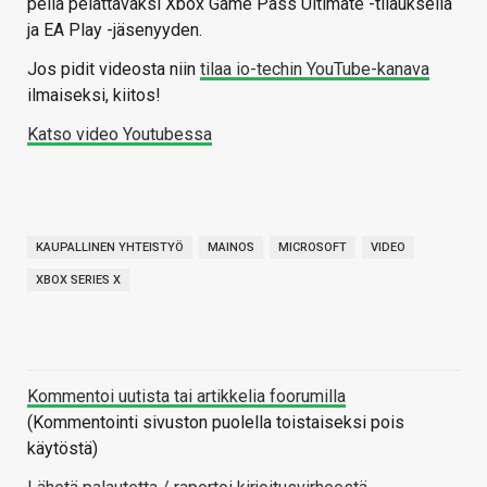
peliä pelattavaksi Xbox Game Pass Ultimate -tilauksella
ja EA Play -jäsenyyden.
Jos pidit videosta niin
tilaa io-techin YouTube-kanava
ilmaiseksi, kiitos!
Katso video Youtubessa
KAUPALLINEN YHTEISTYÖ
MAINOS
MICROSOFT
VIDEO
XBOX SERIES X
Kommentoi uutista tai artikkelia foorumilla
(Kommentointi sivuston puolella toistaiseksi pois
käytöstä)