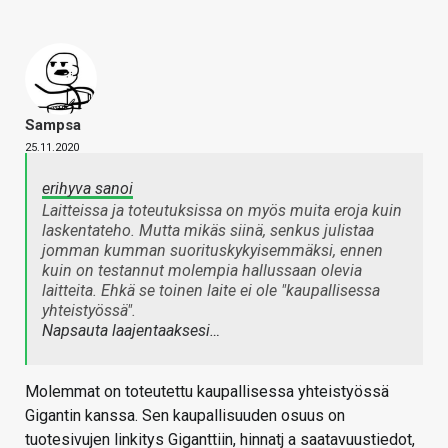
Sampsa
25.11.2020
erihyva sanoi
Laitteissa ja toteutuksissa on myös muita eroja kuin
laskentateho. Mutta mikäs siinä, senkus julistaa
jomman kumman suorituskykyisemmäksi, ennen
kuin on testannut molempia hallussaan olevia
laitteita. Ehkä se toinen laite ei ole "kaupallisessa
yhteistyössä".
Napsauta laajentaaksesi…
Molemmat on toteutettu kaupallisessa yhteistyössä
Gigantin kanssa. Sen kaupallisuuden osuus on
tuotesivujen linkitys Giganttiin, hinnatj a saatavuustiedot,