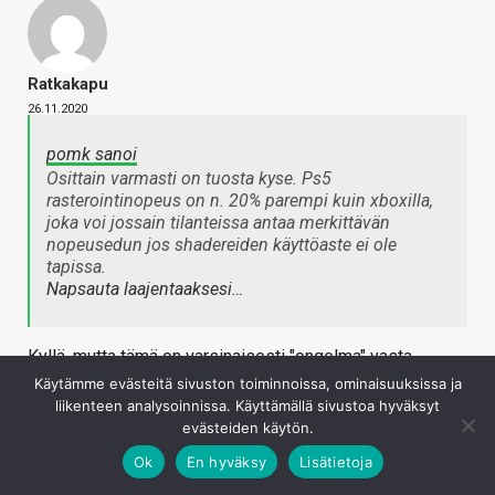
Ratkakapu
26.11.2020
pomk sanoi
Osittain varmasti on tuosta kyse. Ps5
rasterointinopeus on n. 20% parempi kuin xboxilla,
joka voi jossain tilanteissa antaa merkittävän
nopeusedun jos shadereiden käyttöaste ei ole
tapissa.
Napsauta laajentaaksesi…
Kyllä, mutta tämä on varsinaisesti "ongelma" vasta
nVidian RTX 3000-sarjalla kun puhutaan 1080p ja 1440p
Käytämme evästeitä sivuston toiminnoissa, ominaisuuksissa ja
liikenteen analysoinnissa. Käyttämällä sivustoa hyväksyt
resoista. Noilla konsoleiden näyttiksillä ei pitäisi helpolla
evästeiden käytön.
syntyä tälläistä tilannetta, kuten noista 6800 ja 6800XT
testeistä voi silmällä nähdä. 1080p ovat 72CU ja 60CU
Ok
En hyväksy
Lisätietoja
näyttikset melko lähellä toisiaan, mutta konsoleiden piirit