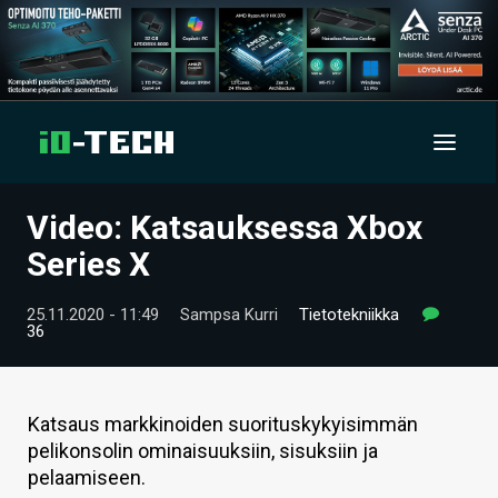
Video: Katsauksessa Xbox
UUTISET
Series X
ARTIKKELIT
25.11.2020 - 11:49
Sampsa Kurri
Tietotekniikka
36
VIDEOT
TECHBBS
Katsaus markkinoiden suorituskykyisimmän
TIETOA
pelikonsolin ominaisuuksiin, sisuksiin ja
pelaamiseen.
HINTA.FI