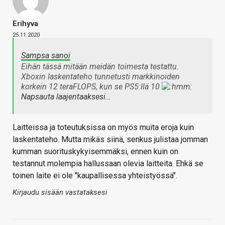
Erihyva
25.11.2020
Sampsa sanoi
Eihän tässä mitään meidän toimesta testattu.
Xboxin laskentateho tunnetusti markkinoiden
korkein 12 teraFLOPS, kun se PS5:llä 10
Napsauta laajentaaksesi…
Laitteissa ja toteutuksissa on myös muita eroja kuin
laskentateho. Mutta mikäs siinä, senkus julistaa jomman
kumman suorituskykyisemmäksi, ennen kuin on
testannut molempia hallussaan olevia laitteita. Ehkä se
toinen laite ei ole "kaupallisessa yhteistyössä".
Kirjaudu sisään vastataksesi