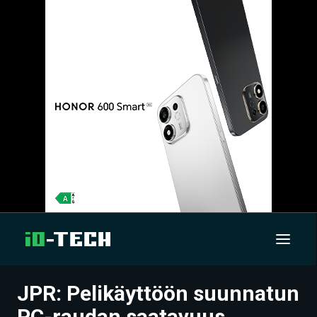
JPR: Pelikäyttöön suunnatun
UUTISET
PC-raudan saatavuus