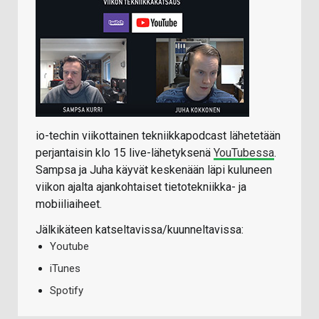
io-techin viikottainen tekniikkapodcast lähetetään
perjantaisin klo 15 live-lähetyksenä
YouTubessa
.
Sampsa ja Juha käyvät keskenään läpi kuluneen
viikon ajalta ajankohtaiset tietotekniikka- ja
mobiiliaiheet.
Jälkikäteen katseltavissa/kuunneltavissa:
Youtube
iTunes
Spotify