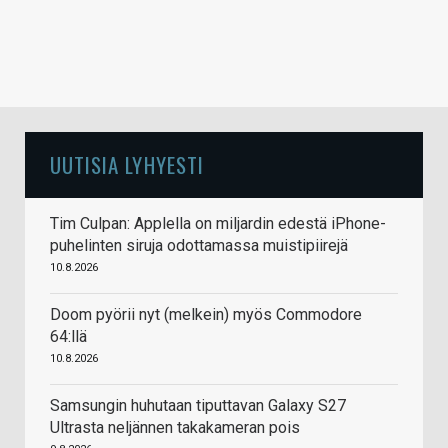
UUTISIA LYHYESTI
Tim Culpan: Applella on miljardin edestä iPhone-
puhelinten siruja odottamassa muistipiirejä
10.8.2026
Doom pyörii nyt (melkein) myös Commodore
64:llä
10.8.2026
Samsungin huhutaan tiputtavan Galaxy S27
Ultrasta neljännen takakameran pois