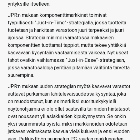
yrityksille itselleen.
JPR:n mukaan komponenttimarkkinat toimivat
tyypillisesti ”Just-in-Time”-strategialla, jossa tuotteita
tuotetaan ja hankitaan varastoon juuri tarpeeksi ja juuri
ajoissa. Strategia minimoi varastossa makaavien
komponenttien tuottamat tappiot, mutta tekee yhtäkkiä
kasvavaan kysyntään vastaamisesta vaikeaa. Nyt useat
tahot ovatkin vaihtamassa ”Just-in-Case”-strategiaan,
jossa varastosaldoja pyritään pitämään välitöntä tarvetta
suurempina.
JPR:n mukaan uuden strategian myötä kasvavat varastot
auttavat purkamaan lähitulevaisuudessa kysyntää, joka
on muodostunut, kun esimerkiksi suorituskykyisiä
näytönohjaimia ei ole ollut saatavilla tai niiden hintatasot
ovat nousseet yli asiakkaiden kipukynnysten. Se onkin
yksi suurimmista syistä, miksi markkinoiden odotetaan
jatkavan voimakasta kasvua vielä kuluvan ja ensi vuoden
ajan. Pelikäyttöön suunnatun PC-raudan markkinoiden