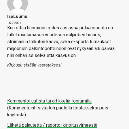
IsoLuumu
15.7.2021
Kun ottaa huomioon miten aasiassa pelaamisesta on
tullut muutamassa vuodessa miljardien bisnes,
striimailun tolkuton kasvu, sekä e-sports turnaukset
miljoonien palkintopotteineen ovat nykyään arkipäivää
niin onhan se selvä että kasvua on.
Kirjaudu sisään vastataksesi
Kommentoi uutista tai artikkelia foorumilla
(Kommentointi sivuston puolella toistakseksi pois
käytöstä)
Lähetä palautetta / raportoi kirjoitusvirheestä