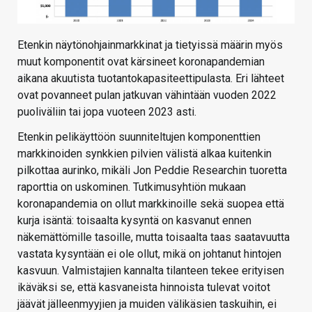
Etenkin näytönohjainmarkkinat ja tietyissä määrin myös
muut komponentit ovat kärsineet koronapandemian
aikana akuutista tuotantokapasiteettipulasta. Eri lähteet
ovat povanneet pulan jatkuvan vähintään vuoden 2022
puoliväliin tai jopa vuoteen 2023 asti.
Etenkin pelikäyttöön suunniteltujen komponenttien
markkinoiden synkkien pilvien välistä alkaa kuitenkin
pilkottaa aurinko, mikäli Jon Peddie Researchin tuoretta
raporttia on uskominen. Tutkimusyhtiön mukaan
koronapandemia on ollut markkinoille sekä suopea että
kurja isäntä: toisaalta kysyntä on kasvanut ennen
näkemättömille tasoille, mutta toisaalta taas saatavuutta
vastata kysyntään ei ole ollut, mikä on johtanut hintojen
kasvuun. Valmistajien kannalta tilanteen tekee erityisen
ikäväksi se, että kasvaneista hinnoista tulevat voitot
jäävät jälleenmyyjien ja muiden välikäsien taskuihin, ei