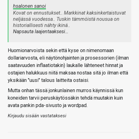
hsalonen sanoi
Kovat on ennustukset.. Markkinat kaksinkertaistuvat
neljässä vuodessa.. Tuskin tämmöistä nousua on
historiallisesti nähty ikinä..
Napsauta laajentaaksesi…
Huomionarvoista sekin että kyse on nimenomaan
dollariarvosta, eli näytönohjainten ja prosessorien (ilman
saatavuuden inflaatiotakin) laukalle lähteneet hinnat ja
ostajien halukkuus niitä maksaa nostaa sitä jo ilman että
yksikään "uusi" talous laitteita ostaisi.
Mutta onhan tässä jonkunlainen murros käynnissä kun
koneiden tarvii peruskäytössäkin tehdä muutakin kuin
avata pankin pda-sivusto ja wordpad.
Kirjaudu sisään vastataksesi