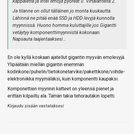
kappaletta ja Intel emoja pyöreät 0. Virtalähteita 2.
Ja tilanne on ollut tälläinen jo monta kuukautta.
Lähinnä ne pitää enää SSD ja HDD levyjä kunnolla
myynnissä. Huono homma kuluttajille jos Gigantti
vetäytyy komponenttimyynnistä kokonaan.
Napsauta laajentaaksesi…
En ole kyllä koskaan ajatellut gigantin myyvän emolevyjä.
Ylipäätään miellän gigantin enemmän
kodinkone/puhelin/tietokonetarvike/pakettikone/viihde-
elektroniikka myymäläksi, kuin komponentti kaupaksi.
Komponettien myynnin katteet on yleensä pienet ja
erittäin kilpailtu ala. Tämän takia tehorautakin lopetti.
Kirjaudu sisään vastataksesi