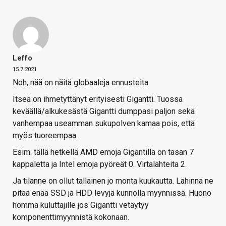
Leffo
15.7.2021
Noh, nää on näitä globaaleja ennusteita.
Itseä on ihmetyttänyt erityisesti Gigantti. Tuossa
keväällä/alkukesästä Gigantti dumppasi paljon sekä
vanhempaa useamman sukupolven kamaa pois, että
myös tuoreempaa.
Esim. tällä hetkellä AMD emoja Gigantilla on tasan 7
kappaletta ja Intel emoja pyöreät 0. Virtalähteita 2.
Ja tilanne on ollut tälläinen jo monta kuukautta. Lähinnä ne
pitää enää SSD ja HDD levyjä kunnolla myynnissä. Huono
homma kuluttajille jos Gigantti vetäytyy
komponenttimyynnistä kokonaan.