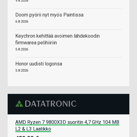
9.8.2026
Doom pyörii nyt myös Paintissa
6.8.2026
Keychron kehittää avoimen lähdekoodin
firmwarea pelihiiriin
5.8.2026
Honor uudisti logonsa
5.8.2026
AMD Ryzen 7 9800X3D suoritin 4,7 GHz 104 MB
L2 & L3 Laatikko