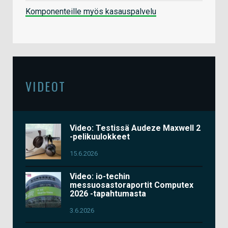
Komponenteille myös kasauspalvelu
VIDEOT
Video: Testissä Audeze Maxwell 2
-pelikuulokkeet
15.6.2026
Video: io-techin
messuosastoraportit Computex
2026 -tapahtumasta
3.6.2026