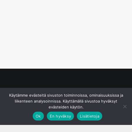
© S&J Media Oy
Käytämme evästeitä sivuston toiminnoissa, ominaisuuksissa ja
liikenteen analysoinnissa. Käyttämällä sivustoa hyväksyt
evästeiden käytön.
Ok
En hyväksy
Lisätietoja
;