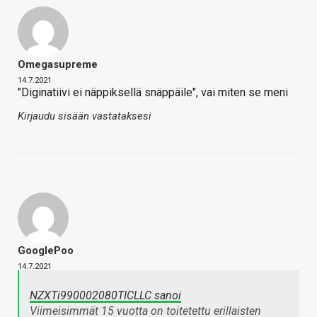
Omegasupreme
14.7.2021
"Diginatiivi ei näppiksellä snäppäile", vai miten se meni
Kirjaudu sisään vastataksesi
GooglePoo
14.7.2021
NZXTi990002080TICLLC sanoi
Viimeisimmät 15 vuotta on toitetettu erillaisten