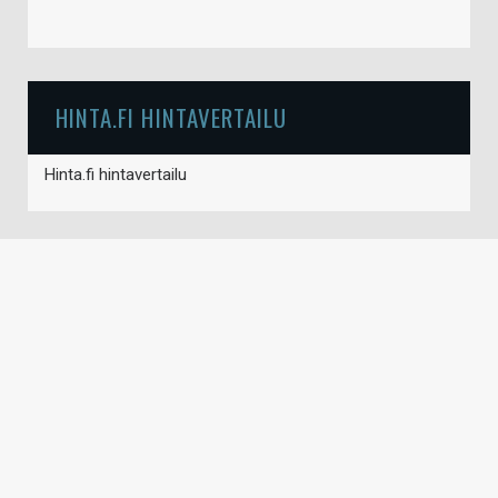
HINTA.FI HINTAVERTAILU
Hinta.fi hintavertailu