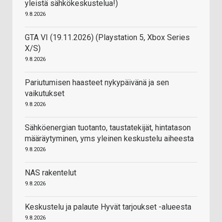
yleistä sähkökeskustelua!)
9.8.2026
GTA VI (19.11.2026) (Playstation 5, Xbox Series
X/S)
9.8.2026
Pariutumisen haasteet nykypäivänä ja sen
vaikutukset
9.8.2026
Sähköenergian tuotanto, taustatekijät, hintatason
määräytyminen, yms yleinen keskustelu aiheesta
9.8.2026
NAS rakentelut
9.8.2026
Keskustelu ja palaute Hyvät tarjoukset -alueesta
9.8.2026