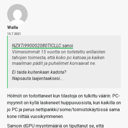
Walla
15.7.2021
NZXTi990002080TICLLC sanoi
Viimeisimmät 15 vuotta on toitetettu erillaisten
tahojen toimesta, että koko pc katoaa ja kaiken
maailman pädit ja puhelimet korvaavat ne.
Ei taida kuitenkaan kadota?
Napsauta laajentaaksesi…
Hölmöt on toitottaneet kun tilastoja on tulkittu väärin. PC-
myynnit on kyllä laskeneet huippuvuosista, kun kaikilla on
jo PC ja perus nettipankki/some/toimistokäytössä sama
kone riittää vuosikymmenen.
Samoin dGPU myyntimääriä on tiputtanut se, että