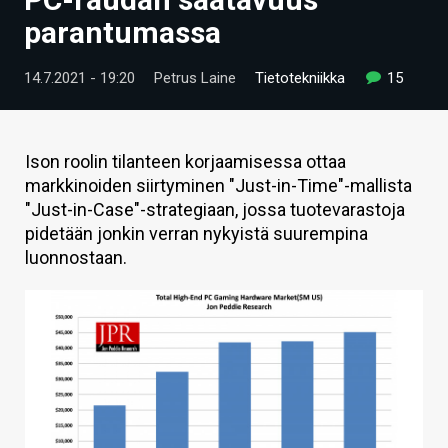
ARTIKKELIT
parantumassa
VIDEOT
14.7.2021 - 19:20
Petrus Laine
Tietotekniikka
15
TECHBBS
TIETOA
Ison roolin tilanteen korjaamisessa ottaa
markkinoiden siirtyminen "Just-in-Time"-mallista
HINTA.FI
"Just-in-Case"-strategiaan, jossa tuotevarastoja
pidetään jonkin verran nykyistä suurempina
KAUPPA
luonnostaan.
VAIHDA TEEMA
HAKU