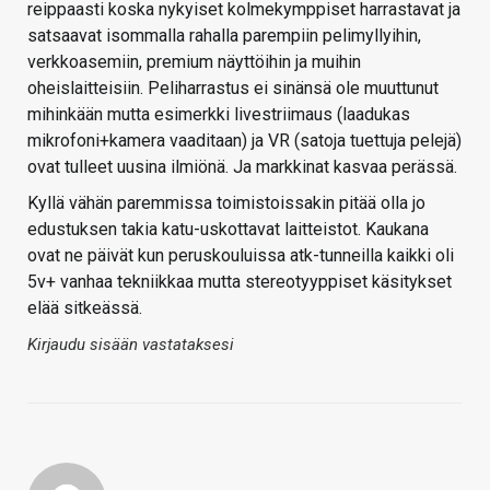
reippaasti koska nykyiset kolmekymppiset harrastavat ja
satsaavat isommalla rahalla parempiin pelimyllyihin,
verkkoasemiin, premium näyttöihin ja muihin
oheislaitteisiin. Peliharrastus ei sinänsä ole muuttunut
mihinkään mutta esimerkki livestriimaus (laadukas
mikrofoni+kamera vaaditaan) ja VR (satoja tuettuja pelejä)
ovat tulleet uusina ilmiönä. Ja markkinat kasvaa perässä.
Kyllä vähän paremmissa toimistoissakin pitää olla jo
edustuksen takia katu-uskottavat laitteistot. Kaukana
ovat ne päivät kun peruskouluissa atk-tunneilla kaikki oli
5v+ vanhaa tekniikkaa mutta stereotyyppiset käsitykset
elää sitkeässä.
Kirjaudu sisään vastataksesi