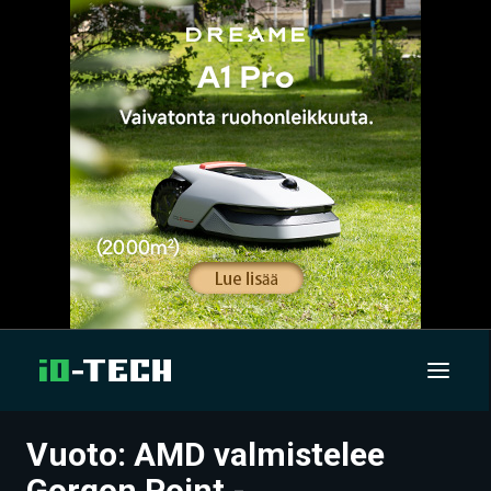
Vuoto: AMD valmistelee
UUTISET
Gorgon Point -