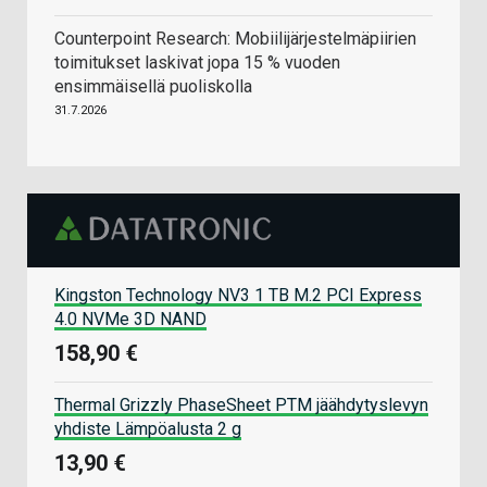
Counterpoint Research: Mobiilijärjestelmäpiirien
toimitukset laskivat jopa 15 % vuoden
ensimmäisellä puoliskolla
31.7.2026
Kingston Technology NV3 1 TB M.2 PCI Express
4.0 NVMe 3D NAND
158,90 €
Thermal Grizzly PhaseSheet PTM jäähdytyslevyn
yhdiste Lämpöalusta 2 g
13,90 €