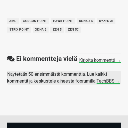
AMD
GORGON POINT
HAWK POINT
RDNA 3.5
RYZEN AI
STRIX POINT
XDNA 2
ZEN 5
ZEN 5C
Ei kommentteja vielä
Kirjoita kommentti →
Näytetään 50 ensimmäistä kommenttia. Lue kaikki
kommentit ja keskustele aiheesta foorumilla
TechBBS →