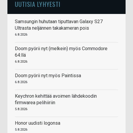
UUTISIA LYHYESTI
Samsungin huhutaan tiputtavan Galaxy S27
Ultrasta neljännen takakameran pois
6.8.2026
Doom pyörii nyt (melkein) myös Commodore
64:llä
6.8.2026
Doom pyörii nyt myös Paintissa
6.8.2026
Keychron kehittää avoimen lähdekoodin
firmwarea pelihiiriin
5.8.2026
Honor uudisti logonsa
5.8.2026