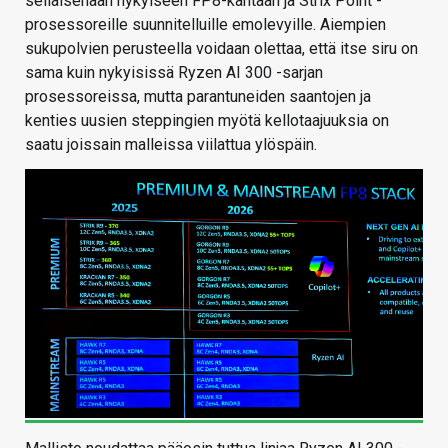
sellaisenaan nykyiseen FP8-kantaan ja Strix Point -
prosessoreille suunnitelluille emolevyille. Aiempien
sukupolvien perusteella voidaan olettaa, että itse siru on
sama kuin nykyisissä Ryzen AI 300 -sarjan
prosessoreissa, mutta parantuneiden saantojen ja
kenties uusien steppingien myötä kellotaajuuksia on
saatu joissain malleissa viilattua ylöspäin.