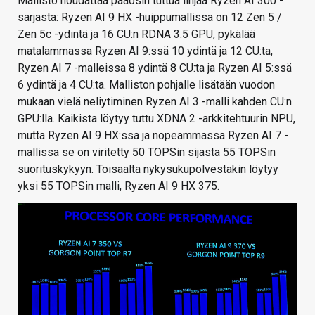
Mallisto noudattaa pääosin tuttua linjaa Ryzen AI 300 -
sarjasta: Ryzen AI 9 HX -huippumallissa on 12 Zen 5 /
Zen 5c -ydintä ja 16 CU:n RDNA 3.5 GPU, pykälää
matalammassa Ryzen AI 9:ssä 10 ydintä ja 12 CU:ta,
Ryzen AI 7 -malleissa 8 ydintä 8 CU:ta ja Ryzen AI 5:ssä
6 ydintä ja 4 CU:ta. Malliston pohjalle lisätään vuodon
mukaan vielä neliytiminen Ryzen AI 3 -malli kahden CU:n
GPU:lla. Kaikista löytyy tuttu XDNA 2 -arkkitehtuurin NPU,
mutta Ryzen AI 9 HX:ssa ja nopeammassa Ryzen AI 7 -
mallissa se on viritetty 50 TOPSin sijasta 55 TOPSin
suorituskykyyn. Toisaalta nykysukupolvestakin löytyy
yksi 55 TOPSin malli, Ryzen AI 9 HX 375.