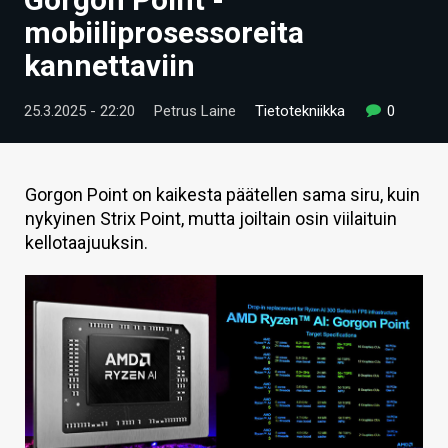
ARTIKKELIT
mobiiliprosessoreita
kannettaviin
VIDEOT
TECHBBS
25.3.2025 - 22:20
Petrus Laine
Tietotekniikka
0
TIETOA
HINTA.FI
Gorgon Point on kaikesta päätellen sama siru, kuin
nykyinen Strix Point, mutta joiltain osin viilaituin
KAUPPA
kellotaajuuksin.
VAIHDA TEEMA
HAKU