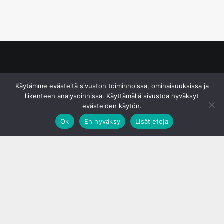
© S&J Media Oy
Käytämme evästeitä sivuston toiminnoissa, ominaisuuksissa ja
liikenteen analysoinnissa. Käyttämällä sivustoa hyväksyt
evästeiden käytön.
Ok
En hyväksy
Lisätietoja
;