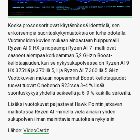
Koska prosessorit ovat käytännössä identtisiä, sen
erikoisempia suorituskykymuutoksia on turha odotella.
Vuotaneiden kuvien mukaan ainoastaan huippumalli
Ryzen AI 9 HX ja nopeampi Ryzen AI 7 -malli ovat
saaneet aiempaa korkeamman 5,2 GHz:n Boost-
kellotaajuuden, kun se nykysukupolvessa on Ryzen AI 9
HX 375:llä ja 370:llä 5,1 ja Ryzen AI 7 360:llä 5 GHz.
Vuotokuvien mukaan nopeammat Boost-kellotaajuudet
tuovat tuovat Cinebench R23:ssa 3-4 % lisää
suorituskykyä yhdellä säikeellä ja 6-9 % kaikilla säikeillä.
Lisäksi vuotokuvat paljastavat Hawk Pointin jatkavan
mallistossa Ryzen AI -nimellä vielä ainakin yhden
sukupolven ilman mainittavia muutoksia nykyisiin.
Lähde:
VideoCardz