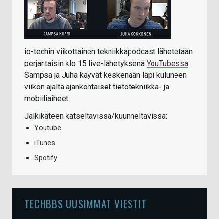
io-techin viikottainen tekniikkapodcast lähetetään
perjantaisin klo 15 live-lähetyksenä
YouTubessa
.
Sampsa ja Juha käyvät keskenään läpi kuluneen
viikon ajalta ajankohtaiset tietotekniikka- ja
mobiiliaiheet.
Jälkikäteen katseltavissa/kuunneltavissa:
Youtube
iTunes
Spotify
TECHBBS UUSIMMAT VIESTIT