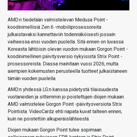
AMD:n tiedetään valmistelevan Medusa Point -
koodinimellisiä Zen 6 -mobiiliprosessoreita
julkaistavaksi kannettaviin todennäköisesti jossain
vaiheessa ensi vuoden puolella. Sitä ennen on luvassa
Koreasta lähtöisin olevan vuodon mukaan Gorgon Point -
koodinimellinen päivitysversio nykyisistä Strix Point -
prosessoreista. Diassa mainitaan vuosi 2026, mutta
aiempien kokemusten perusteella tuotteet julkaistaneen
tämän vuoden puolella.
AMD:n yhdessä LG:n kanssa pidetystä tilaisuudesta
vuotaneiden ja sittemmin jo poistettujen diojen mukaan
AMD valmistelee Gorgon Point -päivitysversiota Strix
Pointista. VideoCardz ehti napata kuvat talteen ennen,
kuin ne poistettiin alkuperäislähteestä.
Diojen mukaan Gorgon Point tulee sopimaan