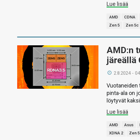
Lue lisää
AMD
CDNA
Zen 5
Zen 5c
AMD:n tu
järeällä
2.8.2024 - 04
Vuotaneiden t
pinta-ala on j
löytyvät kaks
Lue lisää
AMD
Asus
XDNA 2
Zen 5