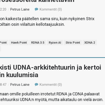
22:20
/
Petrus Laine
Kommentit (0)
on kaikesta päätellen sama siru, kuin nykyinen Strix
iltain osin viilaituin kellotaajuuksin.
Point
Hawk Point
RDNA 3.5
Ryzen AI
Strix Point
XDNA 2
isti UDNA-arkkitehtuurin ja kertoi
in kuulumisia
08:47
/
Petrus Laine
Kommentit (0)
naan omille poluilleen irrotetut RDNA ja CDNA palaavat
tehtuuriksi UDNA:n myötä, mutta aikataulu on vielä avoin.