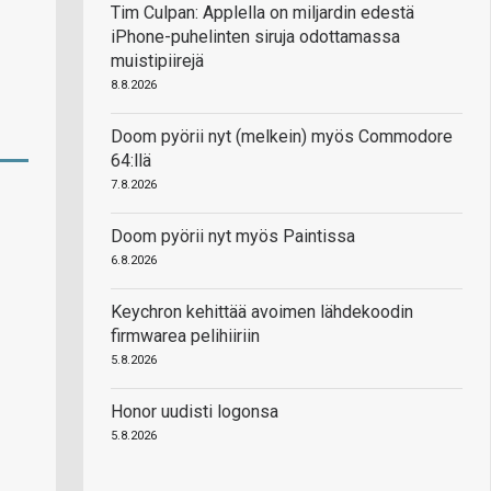
Tim Culpan: Applella on miljardin edestä
iPhone-puhelinten siruja odottamassa
muistipiirejä
8.8.2026
Doom pyörii nyt (melkein) myös Commodore
64:llä
7.8.2026
Doom pyörii nyt myös Paintissa
6.8.2026
Keychron kehittää avoimen lähdekoodin
firmwarea pelihiiriin
5.8.2026
Honor uudisti logonsa
5.8.2026