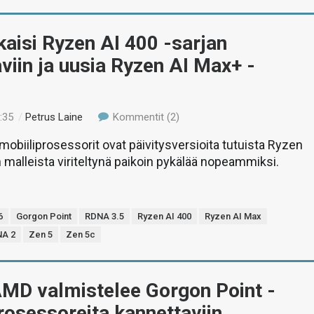
aisi Ryzen AI 400 -sarjan
viin ja uusia Ryzen AI Max+ -
:35
/
Petrus Laine
Kommentit (2)
obiiliprosessorit ovat päivitysversioita tutuista Ryzen
n malleista viriteltynä paikoin pykälää nopeammiksi.
6
Gorgon Point
RDNA 3.5
Ryzen AI 400
Ryzen AI Max
A 2
Zen 5
Zen 5c
AMD valmistelee Gorgon Point -
rosessoreita kannettaviin