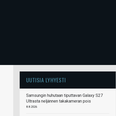
UUTISIA LYHYESTI
Samsungin huhutaan tiputtavan Galaxy S27
Ultrasta neljännen takakameran pois
8.8.2026