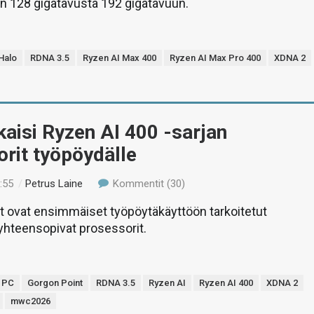
n 128 gigatavusta 192 gigatavuun.
Halo
RDNA 3.5
Ryzen AI Max 400
Ryzen AI Max Pro 400
XDNA 2
aisi Ryzen AI 400 -sarjan
rit työpöydälle
:55
/
Petrus Laine
Kommentit (30)
 ovat ensimmäiset työpöytäkäyttöön tarkoitetut
yhteensopivat prosessorit.
+ PC
Gorgon Point
RDNA 3.5
Ryzen AI
Ryzen AI 400
XDNA 2
mwc2026