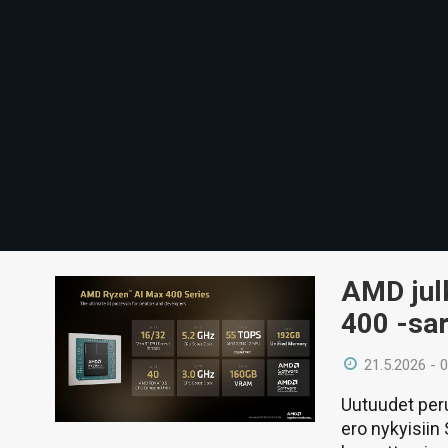
AMD jul
400 -sar
21.5.2026 - 
Uutuudet peru
ero nykyisiin