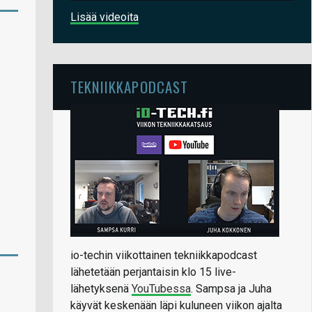
Lisää videoita
TEKNIIKKAPODCAST
io-techin viikottainen tekniikkapodcast
lähetetään perjantaisin klo 15 live-
lähetyksenä
YouTubessa
. Sampsa ja Juha
käyvät keskenään läpi kuluneen viikon ajalta