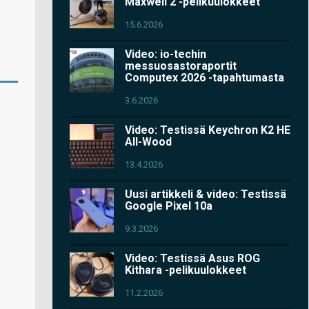
Maxwell 2 -pelikuulokkeet
15.6.2026
Video: io-techin
messuosastoraportit
Computex 2026 -tapahtumasta
3.6.2026
Video: Testissä Keychron K2 HE
All-Wood
13.4.2026
Uusi artikkeli & video: Testissä
Google Pixel 10a
9.3.2026
Video: Testissä Asus ROG
Kithara -pelikuulokkeet
11.2.2026