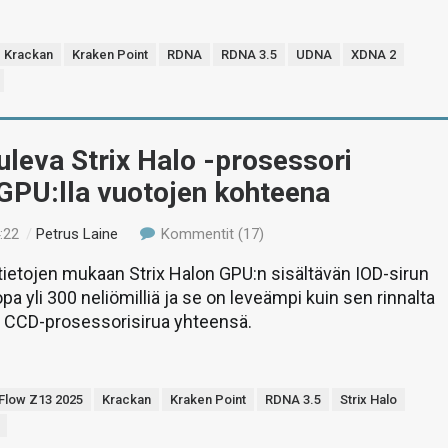
Krackan
Kraken Point
RDNA
RDNA 3.5
UDNA
XDNA 2
leva Strix Halo -prosessori
 GPU:lla vuotojen kohteena
:22
/
Petrus Laine
Kommentit (17)
ietojen mukaan Strix Halon GPU:n sisältävän IOD-sirun
opa yli 300 neliömilliä ja se on leveämpi kuin sen rinnalta
i CCD-prosessorisirua yhteensä.
Flow Z13 2025
Krackan
Kraken Point
RDNA 3.5
Strix Halo