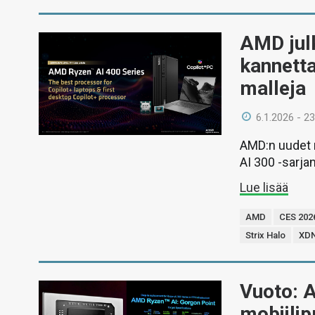
AMD julk
kannetta
malleja
6.1.2026 - 23
AMD:n uudet m
AI 300 -sarja
Lue lisää
AMD
CES 202
Strix Halo
XDN
Vuoto: 
mobiilip