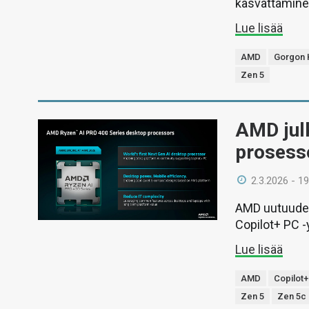
kasvattamine
Lue lisää
AMD
Gorgon 
Zen 5
AMD julk
prosesso
2.3.2026 - 19
AMD uutuudet
Copilot+ PC -
Lue lisää
AMD
Copilot
Zen 5
Zen 5c