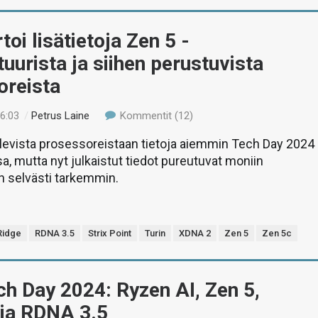
oi lisätietoja Zen 5 -
tuurista ja siihen perustuvista
oreista
16:03
/
Petrus Laine
Kommentit (12)
levista prosessoreistaan tietoja aiemmin Tech Day 2024
, mutta nyt julkaistut tiedot pureutuvat moniin
in selvästi tarkemmin.
Ridge
RDNA 3.5
Strix Point
Turin
XDNA 2
Zen 5
Zen 5c
h Day 2024: Ryzen AI, Zen 5,
ja RDNA 3.5