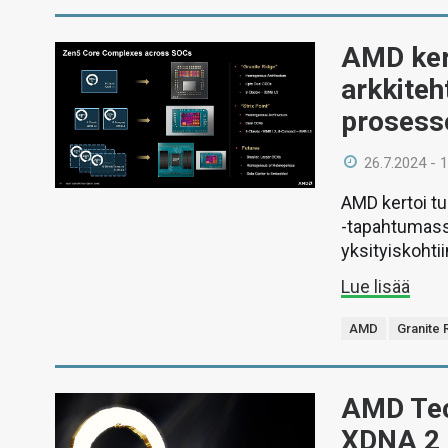
AMD kert
arkkiteh
prosess
26.7.2024 - 
AMD kertoi tu
-tapahtumassa
yksityiskohti
Lue lisää
AMD
Granite 
AMD Tec
XDNA 2 