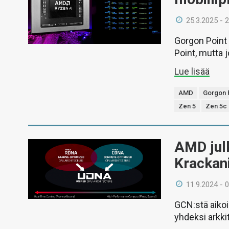
25.3.2025 - 
Gorgon Point 
Point, mutta jo
Lue lisää
AMD
Gorgon 
Zen 5
Zen 5c
AMD julk
Krackan
11.9.2024 - 
GCN:stä aikoi
yhdeksi arkki