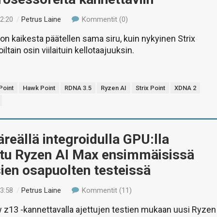
22:20
/
Petrus Laine
Kommentit (0)
on kaikesta päätellen sama siru, kuin nykyinen Strix
iltain osin viilaituin kellotaajuuksin.
Point
Hawk Point
RDNA 3.5
Ryzen AI
Strix Point
XDNA 2
reällä integroidulla GPU:lla
ttu Ryzen AI Max ensimmäisissä
ien osapuolten testeissä
13:58
/
Petrus Laine
Kommentit (11)
 z13 -kannettavalla ajettujen testien mukaan uusi Ryzen