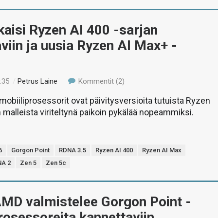
aisi Ryzen AI 400 -sarjan
viin ja uusia Ryzen AI Max+ -
:35
/
Petrus Laine
Kommentit (2)
obiiliprosessorit ovat päivitysversioita tutuista Ryzen
n malleista viriteltynä paikoin pykälää nopeammiksi.
6
Gorgon Point
RDNA 3.5
Ryzen AI 400
Ryzen AI Max
A 2
Zen 5
Zen 5c
AMD valmistelee Gorgon Point -
rosessoreita kannettaviin