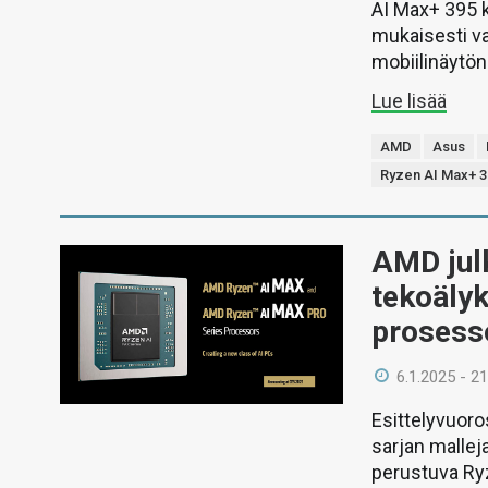
AI Max+ 395 k
mukaisesti va
mobiilinäytö
Lue lisää
AMD
Asus
Ryzen AI Max+ 3
AMD julk
tekoälyk
prosess
6.1.2025 - 21
Esittelyvuoros
sarjan mallej
perustuva Ry