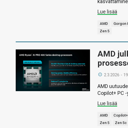
kasvattamine
Lue lisää
AMD
Gorgon 
Zen 5
AMD julk
prosesso
2.3.2026 - 19
AMD uutuudet
Copilot+ PC -
Lue lisää
AMD
Copilot
Zen 5
Zen 5c