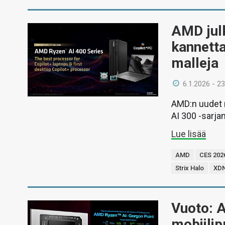
AMD julk
kannetta
malleja
6.1.2026 - 23
AMD:n uudet m
AI 300 -sarja
Lue lisää
AMD
CES 202
Strix Halo
XDN
Vuoto: 
mobiilip