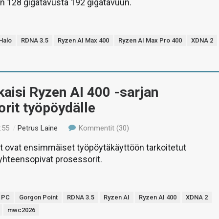
n 128 gigatavusta 192 gigatavuun.
Halo
RDNA 3.5
Ryzen AI Max 400
Ryzen AI Max Pro 400
XDNA 2
aisi Ryzen AI 400 -sarjan
rit työpöydälle
:55
/
Petrus Laine
Kommentit (30)
 ovat ensimmäiset työpöytäkäyttöön tarkoitetut
yhteensopivat prosessorit.
+ PC
Gorgon Point
RDNA 3.5
Ryzen AI
Ryzen AI 400
XDNA 2
mwc2026