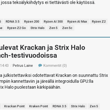
 jossa tekoälykiihdytys ei tiettävästi ole käytössä.
5
RDNA 3.5
Ryzen 200
Ryzen AI 300
Ryzen AI Max
Ryzen Z2
me
Ryzen Z2 Go
Strix Halo
Zen 5
Zen 5c
levat Krackan ja Strix Halo
ch-testivuodoissa
 14:43
/
Petrus Laine
Kommentit (0)
 julkistettaviksi odotettavat Krackan on suunnattu Strix
piin kannettaviin ja järeällä integroidulla GPU:lla
rix Halo puolestaan kärkipäähän.
Krackan Point
Kraken Point
RDNA 3.5
Strix Halo
Zen 5