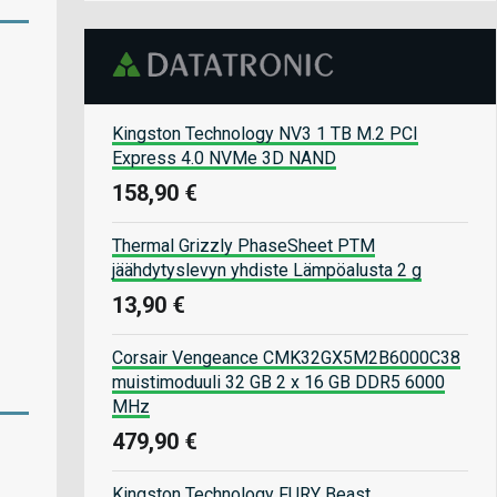
Kingston Technology NV3 1 TB M.2 PCI
Express 4.0 NVMe 3D NAND
158,90 €
Thermal Grizzly PhaseSheet PTM
jäähdytyslevyn yhdiste Lämpöalusta 2 g
13,90 €
Corsair Vengeance CMK32GX5M2B6000C38
muistimoduuli 32 GB 2 x 16 GB DDR5 6000
MHz
479,90 €
Kingston Technology FURY Beast