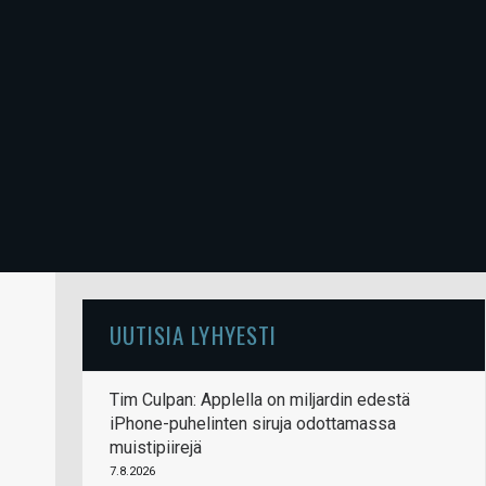
UUTISIA LYHYESTI
Tim Culpan: Applella on miljardin edestä
iPhone-puhelinten siruja odottamassa
muistipiirejä
7.8.2026