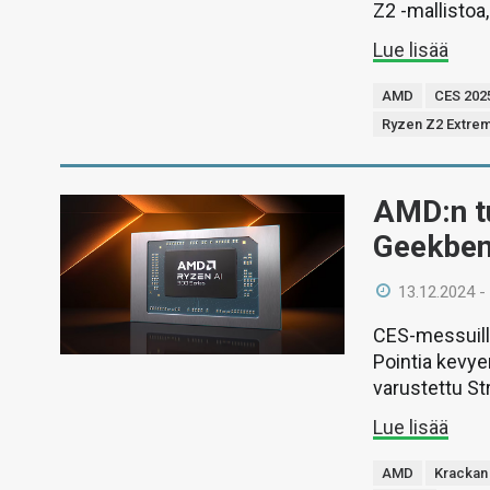
Z2 -mallistoa,
Lue lisää
AMD
CES 202
Ryzen Z2 Extre
AMD:n tu
Geekben
13.12.2024 -
CES-messuilla
Pointia kevyem
varustettu St
Lue lisää
AMD
Krackan