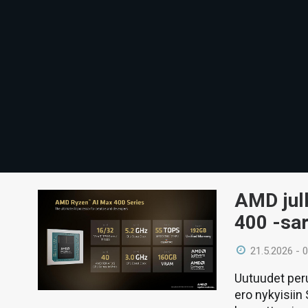
AMD jul
400 -sar
21.5.2026 - 
Uutuudet peru
ero nykyisiin