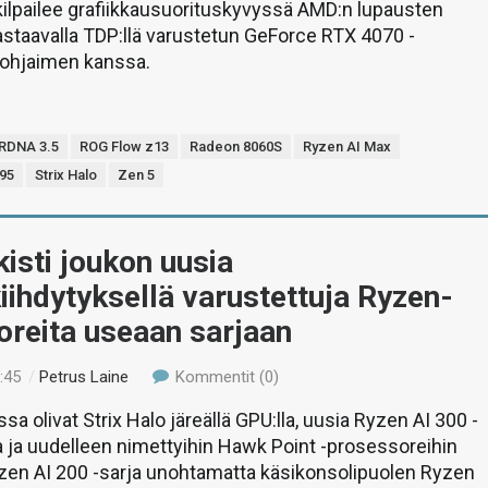
ilpailee grafiikkausuorituskyvyssä AMD:n lupausten
staavalla TDP:llä varustetun GeForce RTX 4070 -
nohjaimen kanssa.
RDNA 3.5
ROG Flow z13
Radeon 8060S
Ryzen AI Max
95
Strix Halo
Zen 5
isti joukon uusia
iihdytyksellä varustettuja Ryzen-
oreita useaan sarjaan
:45
/
Petrus Laine
Kommentit (0)
sa olivat Strix Halo järeällä GPU:lla, uusia Ryzen AI 300 -
a ja uudelleen nimettyihin Hawk Point -prosessoreihin
zen AI 200 -sarja unohtamatta käsikonsolipuolen Ryzen