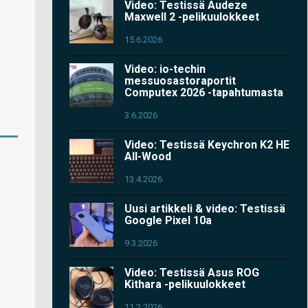
Video: Testissä Audeze
Maxwell 2 -pelikuulokkeet
15.6.2026
Video: io-techin
messuosastoraportit
Computex 2026 -tapahtumasta
3.6.2026
Video: Testissä Keychron K2 HE
All-Wood
13.4.2026
Uusi artikkeli & video: Testissä
Google Pixel 10a
9.3.2026
Video: Testissä Asus ROG
Kithara -pelikuulokkeet
11.2.2026