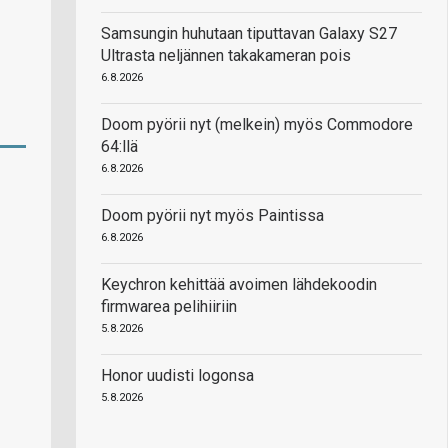
Samsungin huhutaan tiputtavan Galaxy S27
Ultrasta neljännen takakameran pois
6.8.2026
Doom pyörii nyt (melkein) myös Commodore
64:llä
6.8.2026
Doom pyörii nyt myös Paintissa
6.8.2026
Keychron kehittää avoimen lähdekoodin
firmwarea pelihiiriin
5.8.2026
Honor uudisti logonsa
5.8.2026