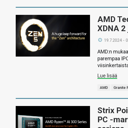
AMD Tec
XDNA 2 
19.7.2024 - 
AMD:n mukaan 
parempaa IPC:
viisinkertais
Lue lisää
AMD
Granite 
Strix Po
PC -mar