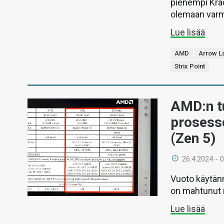
pienempi Krac
olemaan varm
Lue lisää
AMD
Arrow L
Strix Point
AMD:n tu
prosesso
(Zen 5)
26.4.2024 - 
Vuoto käytän
on mahtunut 
Lue lisää