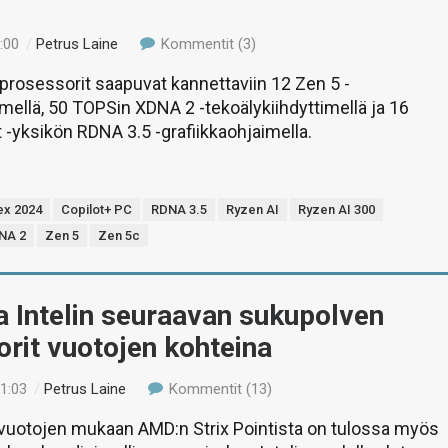
:00
/
Petrus Laine
Kommentit (3)
prosessorit saapuvat kannettaviin 12 Zen 5 -
mellä, 50 TOPSin XDNA 2 -tekoälykiihdyttimellä ja 16
-yksikön RDNA 3.5 -grafiikkaohjaimella.
x 2024
Copilot+ PC
RDNA 3.5
Ryzen AI
Ryzen AI 300
NA 2
Zen 5
Zen 5c
 Intelin seuraavan sukupolven
rit vuotojen kohteina
01:03
/
Petrus Laine
Kommentit (13)
vuotojen mukaan AMD:n Strix Pointista on tulossa myös