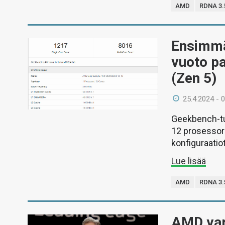
AMD
RDNA 3.
Ensimmä
vuoto p
(Zen 5)
25.4.2024 - 
Geekbench-tul
12 prosessori
konfiguraatiot
Lue lisää
AMD
RDNA 3.
AMD var