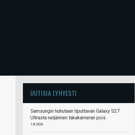
UUTISIA LYHYESTI
Samsungin huhutaan tiputtavan Galaxy S27
Ultrasta neljännen takakameran pois
7.8.2026