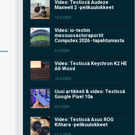
Video: Testissä Audeze
Maxwell 2 -pelikuulokkeet
15.6.2026
Video: io-techin
messuosastoraportit
Computex 2026 -tapahtumasta
3.6.2026
Video: Testissä Keychron K2 HE
All-Wood
13.4.2026
Uusi artikkeli & video: Testissä
Google Pixel 10a
9.3.2026
Video: Testissä Asus ROG
Kithara -pelikuulokkeet
11.2.2026