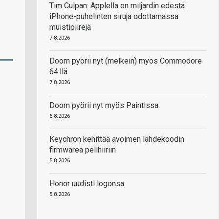
Tim Culpan: Applella on miljardin edestä
iPhone-puhelinten siruja odottamassa
muistipiirejä
7.8.2026
Doom pyörii nyt (melkein) myös Commodore
64:llä
7.8.2026
Doom pyörii nyt myös Paintissa
6.8.2026
Keychron kehittää avoimen lähdekoodin
firmwarea pelihiiriin
5.8.2026
Honor uudisti logonsa
5.8.2026