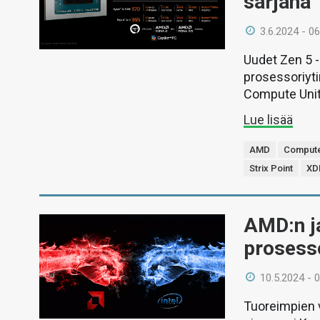
sarjana
3.6.2024 - 06
Uudet Zen 5 -
prosessoriyti
Compute Unit 
Lue lisää
AMD
Compute
Strix Point
XD
AMD:n ja
prosesso
10.5.2024 - 
Tuoreimpien 