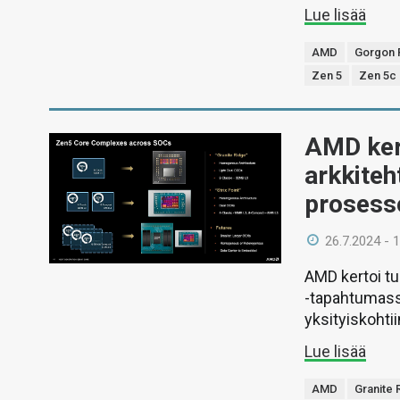
Lue lisää
AMD
Gorgon 
Zen 5
Zen 5c
AMD kert
arkkiteh
prosess
26.7.2024 - 
AMD kertoi tu
-tapahtumassa
yksityiskohti
Lue lisää
AMD
Granite 