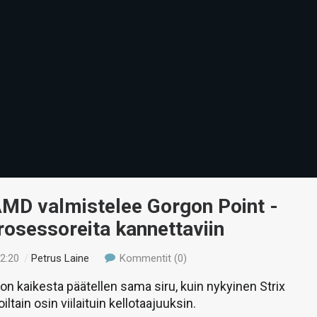
AMD valmistelee Gorgon Point -
rosessoreita kannettaviin
22:20
/
Petrus Laine
Kommentit (0)
on kaikesta päätellen sama siru, kuin nykyinen Strix
iltain osin viilaituin kellotaajuuksin.