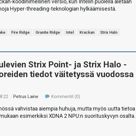
kan-koodinimellinen versio, kun Intelin puolella aletaan
oja Hyper-threading-teknologian hylkäämisestä.
ake
Fire Ridge
Granite Ridge
Intel
Krackan
Strix Halo
levien Strix Point- ja Strix Halo -
reiden tiedot väitetyssä vuodossa
08:22
/
Petrus Laine
Kommentit (0)
nössä vahvistaa aiempia huhuja, mutta myös uutta tietoa
mukaan esimerkiksi XDNA 2 NPU:n suorituskyvyn osalta.