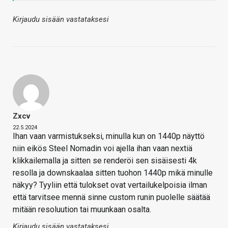
Kirjaudu sisään vastataksesi
Zxcv
22.5.2024
Ihan vaan varmistukseksi, minulla kun on 1440p näyttö
niin eikös Steel Nomadin voi ajella ihan vaan nextiä
klikkailemalla ja sitten se renderöi sen sisäisesti 4k
resolla ja downskaalaa sitten tuohon 1440p mikä minulle
näkyy? Tyyliin että tulokset ovat vertailukelpoisia ilman
että tarvitsee mennä sinne custom runin puolelle säätää
mitään resoluution tai muunkaan osalta.
Kirjaudu sisään vastataksesi