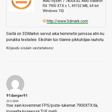
AMD Ryzen 7 7800X3D, AMD Radeon
RX 7900 XTX x 1, 49152 MB, 64-bit
Windows 10}
http://www.3dmark.com
Siellä on 3DMarkin servut aika hemmetin jumissa atm ku
porukka testailee. Eiköhän tuo tilanne pikkuhiljaa rauhotu.
Kirjaudu sisään vastataksesi
91danger91
22.5.2024
Itse sain kovemmat FPS/piste-lukemat 7900XTX:llä,
toisaalta kyseessä TUF malli: