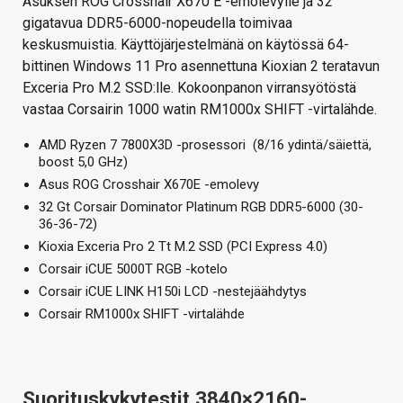
Asuksen ROG Crosshair X670 E -emolevylle ja 32
gigatavua DDR5-6000-nopeudella toimivaa
keskusmuistia. Käyttöjärjestelmänä on käytössä 64-
bittinen Windows 11 Pro asennettuna Kioxian 2 teratavun
Exceria Pro M.2 SSD:lle. Kokoonpanon virransyötöstä
vastaa Corsairin 1000 watin RM1000x SHIFT -virtalähde.
AMD Ryzen 7 7800X3D -prosessori (8/16 ydintä/säiettä,
boost 5,0 GHz)
Asus ROG Crosshair X670E -emolevy
32 Gt Corsair Dominator Platinum RGB DDR5-6000 (30-
36-36-72)
Kioxia Exceria Pro 2 Tt M.2 SSD (PCI Express 4.0)
Corsair iCUE 5000T RGB -kotelo
Corsair iCUE LINK H150i LCD -nestejäähdytys
Corsair RM1000x SHIFT -virtalähde
Suorituskykytestit 3840×2160-