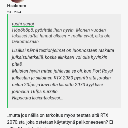
Hsalonen
23.5.2024
rushi sanoi
Höpöhöpö, pyörittää ihan hyvin. Monen vuoden
takaiset ja/tai hinnat alkaen – mallit eivät, eikä ole
tarkoituskaan.
Lisäksi nämä testiohjelmat on luonnostaan raskaita
julkaisuhetkellä, koska elinkaari voi olla hyvinkin
pitkä.
Muistan hyvin miten juhlavaa se oli, kun Port Royal
julkastiin ja silloinen RTX 2080 pyöritti sitä jotakin
reilua 20fps ja kaverilta lainattu 2070 kyykkäsi
jonnekin 16fps nurkille
Napsauta laajentaaksesi…
..mutta jos näillä on tarkoitus myös testata sitä RTX
2070:sta, joka ostetaan käytettynä pelikoneeseen? Ei