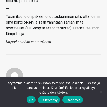
sillä 4K pelata ikinä.
—
Tosin itselle on pitkään ollut testaaminen sitä, että toimii
oma kortti oikein ja saan vähintään saman, mitä
arvostelijat (eli Sampsa tässä testissä). Lisäksi seuraan
lämpötiloja.
Kirjaudu sisään vastataksesi
Käytämme evästeitä sivuston toiminnoissa, ominaisuuksissa ja
Tumbbi
liikenteen analysoinnissa. Käyttämällä sivustoa hyväksyt
evästeiden käytön.
23.5.2024
Ok
En hyväksy
Lisätietoja
hsalonen sanoi