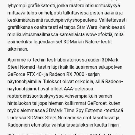
lyhyempi grafiikkatesti, jonka rasterointisuorituskykyä
mittaava tulos on helposti tulkittavissa pistemääränä ja
keskimääräisenä ruudunpäivitysnopeutena. Valitettavasti
grafiikkansa osalta testi ei tarjoa Star Wars -henkisessä
mielikuvitusmaailmassa samanlaista wow-efektiä, mitä
esimerkiksi legendaariset 3DMarkin Nature-testit
aikoinaan.
Ajoimme io-techin testilaboratoriossa uuden 3DMark
Steel Nomad -testin läpi kaikilla uusimman sukupolven
GeForce RTX 40- ja Radeon RX 7000 -sarjan
näytönohjaimilla. Tulokset olivat erikoisia, sillä Radeon-
näytönohjaimet ovat olleet AAA-peleissä
rasterointisuorituskyvyssä vahvempia kuin saman
hintaluokan tai jopa hieman kalliimmat GeForcet, kuten
myös aiemmassa 3DMark Time Spy Extreme -testissä.
Uudessa 3DMark Steel Nomadissa erot tasottuivat ja
Radeonien etumatka vaihtui tasatuloksiin kautta linjan.