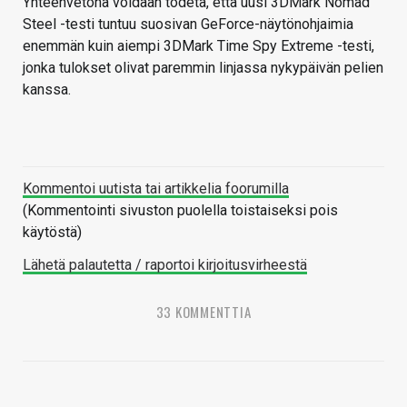
Yhteenvetona voidaan todeta, että uusi 3DMark Nomad
Steel -testi tuntuu suosivan GeForce-näytönohjaimia
enemmän kuin aiempi 3DMark Time Spy Extreme -testi,
jonka tulokset olivat paremmin linjassa nykypäivän pelien
kanssa.
Kommentoi uutista tai artikkelia foorumilla
(Kommentointi sivuston puolella toistaiseksi pois
käytöstä)
Lähetä palautetta / raportoi kirjoitusvirheestä
33 KOMMENTTIA