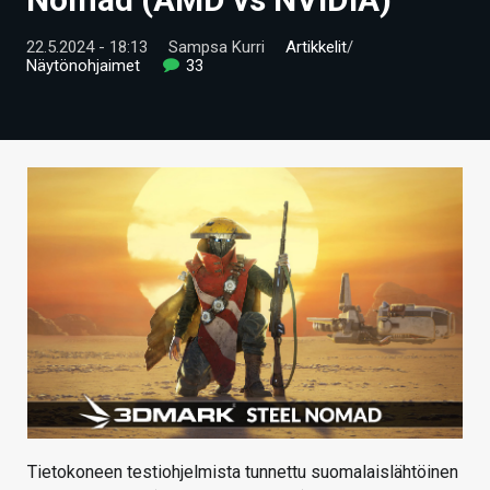
ARTIKKELIT
22.5.2024 - 18:13
Sampsa Kurri
Artikkelit
/
Näytönohjaimet
33
VIDEOT
TECHBBS
TIETOA
HINTA.FI
KAUPPA
VAIHDA TEEMA
HAKU
Tietokoneen testiohjelmista tunnettu suomalaislähtöinen