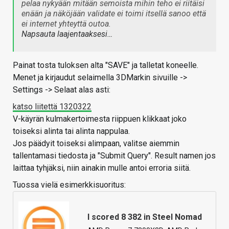
pelaa nykyään mitään semoista mihin teho ei riitäisi
enään ja näköjään validate ei toimi itsellä sanoo että
ei internet yhteyttä outoa.
Napsauta laajentaaksesi…
Painat tosta tuloksen alta "SAVE" ja talletat koneelle.
Menet ja kirjaudut selaimella 3DMarkin sivuille ->
Settings -> Selaat alas asti:
katso liitettä 1320322
V-käyrän kulmakertoimesta riippuen klikkaat joko
toiseksi alinta tai alinta nappulaa.
Jos päädyit toiseksi alimpaan, valitse aiemmin
tallentamasi tiedosta ja "Submit Query". Result namen jos
laittaa tyhjäksi, niin ainakin mulle antoi erroria siitä.
Tuossa vielä esimerkkisuoritus:
I scored 8 382 in Steel Nomad