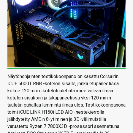
Näytönohjainten testikokoonpano on kasattu Corsairin
iCUE 5000T RGB -kotelon sisälle, jonka etupaneelissa
kolme 120 mm:n kotelotuuletinta imee viileää ilmaa
kotelon sisuksiin ja takapaneelissa yksi 120 mm:n
tuuletin puhaltaa lämmintä ilmaa ulos. Testikokoonpanona
toimi iCUE LINK H150i LCD AIO -nestekierrolla
jäähdytetty AMD:n 8-ytiminen ja 3D-välimuistilla
varustettu Ryzen 7 7800X3D -prosessori asennettuna