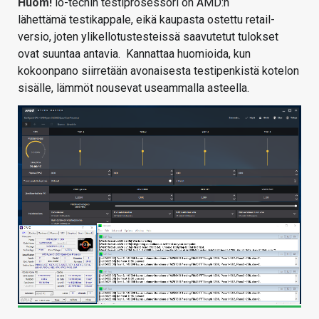
Huom!
io-techin testiprosessori on AMD:n
lähettämä testikappale, eikä kaupasta ostettu retail-
versio, joten ylikellotustesteissä saavutetut tulokset
ovat suuntaa antavia. Kannattaa huomioida, kun
kokoonpano siirretään avonaisesta testipenkistä kotelon
sisälle, lämmöt nousevat useammalla asteella.