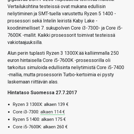
Vertailukohtina testeissä ovat mukana edullisin
neliytiminen ja SMT-tuella varustettu Ryzen 5 1400 -
prosessori sekä Intelin leiristä Kaby Lake -
koodinimelliset 7. sukupolven Core i3-7300- ja Core i5-
7600K -mallit. Kaikki prosessorit toimivat testeissä
vakiotaajuuksilla.
Alun perin tuplasti Ryzen 3 1300X:ää kalliimmalla 250
euron hintaisella Core i5-7600K -prosessorilla oli
tarkoitus simuloida edullisinta neliytimistä Core i5-7400
-mallia, mutta prosessorin Turbo-kertoimia ei pysty
laskemaan riittävän alas.
Hintataso Suomessa 27.7.2017
Ryzen 3 1300X: alkaen 139 €
Core i3-7300:
alkaen 114 €
Ryzen 5 1400: alkaen 175 €
Core i5-7600K: alkaen 260 €