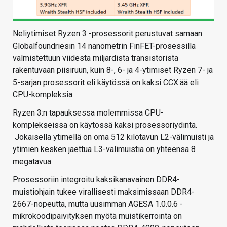
Neliytimiset Ryzen 3 -prosessorit perustuvat samaan
Globalfoundriesin 14 nanometrin FinFET-prosessilla
valmistettuun viidestä miljardista transistorista
rakentuvaan piisiruun, kuin 8-, 6- ja 4-ytimiset Ryzen 7- ja
5-sarjan prosessorit eli käytössä on kaksi CCX:ää eli
CPU-kompleksia.
Ryzen 3:n tapauksessa molemmissa CPU-
komplekseissa on käytössä kaksi prosessoriydintä.
Jokaisella ytimellä on oma 512 kilotavun L2-välimuisti ja
ytimien kesken jaettua L3-välimuistia on yhteensä 8
megatavua.
Prosessoriin integroitu kaksikanavainen DDR4-
muistiohjain tukee virallisesti maksimissaan DDR4-
2667-nopeutta, mutta uusimman AGESA 1.0.0.6 -
mikrokoodipäivityksen myötä muistikerrointa on