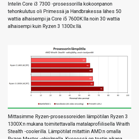
Intelin Core i3 7300 -prosessorilla kokoonpanon
tehonkulutus oli Primessä ja Handbrakessa lähes 50
wattia alhaisempi ja Core i5 7600K:lla noin 30 wattia
alhaisempi kuin Ryzen 3 1300x:llä.
Mittasimme Ryzen-prosessoreiden lämpötilan Ryzen 3
1300X:n mukana toimitettavalla matalaprofiilisella Wraith
Stealth -coolerilla. Lämpötilat mitattiin AMD:n omalla
Ryzen Master -ohjelmalla. Kyseessä on testin aikana