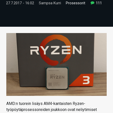
27.7.2017 - 16:02
Sampsa Kurri
Prosessorit
111
ARTIKKELIT
VIDEOT
TECHBBS
TIETOA
HINTA.FI
KAUPPA
VAIHDA TEEMA
HAKU
AMD:n tuorein lisäys AM4-kantaisten Ryzen-
työpöytäprosessoreiden joukkoon ovat neliytimiset