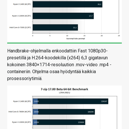
Handbrake-ohjelmalla enkoodattiin Fast 1080p30-
presetillä ja H.264-koodekilla (x264) 6,3 gigatavun
kokoinen 3840×1714-resoluution .mov-video .mp4 -
containeriin. Ohjelma osaa hyödyntää kaikkia
prosessoriytimiä.