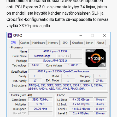
mahdollista teoriassa nostaa DDR4-4000-nopeuteen
asti. PCI Express 3.0 -ohjaimesta löytyy 24 linjaa, joista
on mahdollista käyttää kahden näytönohjaimen SLI- ja
Crossfire-konfiguraatioille kahta x8-nopeudella toimivaa
väylää X370-piirisarjalla