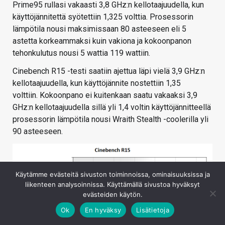
Prime95 rullasi vakaasti 3,8 GHz:n kellotaajuudella, kun
käyttöjännitettä syötettiin 1,325 volttia. Prosessorin
lämpötila nousi maksimissaan 80 asteeseen eli 5
astetta korkeammaksi kuin vakiona ja kokoonpanon
tehonkulutus nousi 5 wattia 119 wattiin.
Cinebench R15 -testi saatiin ajettua läpi vielä 3,9 GHz:n
kellotaajuudella, kun käyttöjännite nostettiin 1,35
volttiin. Kokoonpano ei kuitenkaan saatu vakaaksi 3,9
GHz:n kellotaajuudella sillä yli 1,4 voltin käyttöjännitteellä
prosessorin lämpötila nousi Wraith Stealth -coolerilla yli
90 asteeseen.
Käytämme evästeitä sivuston toiminnoissa, ominaisuuksissa ja
liikenteen analysoinnissa. Käyttämällä sivustoa hyväksyt
evästeiden käytön.
Ok
En hyväksy
Lisätietoja