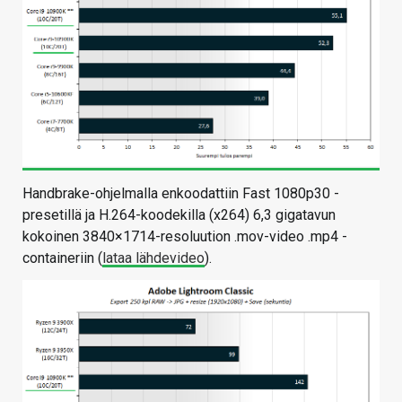
Handbrake-ohjelmalla enkoodattiin Fast 1080p30 -
presetillä ja H.264-koodekilla (x264) 6,3 gigatavun
kokoinen 3840×1714-resoluution .mov-video .mp4 -
containeriin (
lataa lähdevideo
).