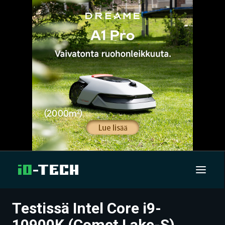
Testissä Intel Core i9-
UUTISET
10900K (Comet Lake-S)