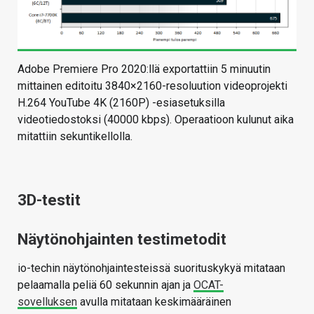
Adobe Premiere Pro 2020:llä exportattiin 5 minuutin
mittainen editoitu 3840×2160-resoluution videoprojekti
H.264 YouTube 4K (2160P) -esiasetuksilla
videotiedostoksi (40000 kbps). Operaatioon kulunut aika
mitattiin sekuntikellolla.
3D-testit
Näytönohjainten testimetodit
io-techin näytönohjaintesteissä suorituskykyä mitataan
pelaamalla peliä 60 sekunnin ajan ja
OCAT-
sovelluksen
avulla mitataan keskimääräinen