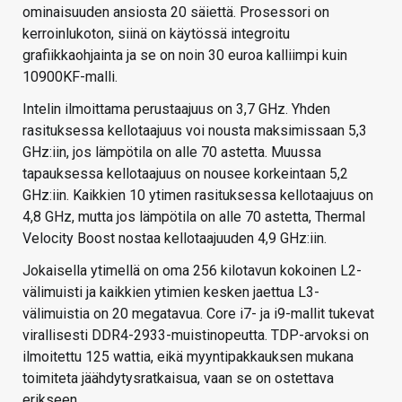
ominaisuuden ansiosta 20 säiettä. Prosessori on
kerroinlukoton, siinä on käytössä integroitu
grafiikkaohjainta ja se on noin 30 euroa kalliimpi kuin
10900KF-malli.
Intelin ilmoittama perustaajuus on 3,7 GHz. Yhden
rasituksessa kellotaajuus voi nousta maksimissaan 5,3
GHz:iin, jos lämpötila on alle 70 astetta. Muussa
tapauksessa kellotaajuus on nousee korkeintaan 5,2
GHz:iin. Kaikkien 10 ytimen rasituksessa kellotaajuus on
4,8 GHz, mutta jos lämpötila on alle 70 astetta, Thermal
Velocity Boost nostaa kellotaajuuden 4,9 GHz:iin.
Jokaisella ytimellä on oma 256 kilotavun kokoinen L2-
välimuisti ja kaikkien ytimien kesken jaettua L3-
välimuistia on 20 megatavua. Core i7- ja i9-mallit tukevat
virallisesti DDR4-2933-muistinopeutta. TDP-arvoksi on
ilmoitettu 125 wattia, eikä myyntipakkauksen mukana
toimiteta jäähdytysratkaisua, vaan se on ostettava
erikseen.