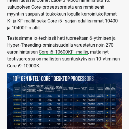
Intelin uusista Comet Lake-S -koodinimellisistä 10.
sukupolven Core-prosessoreista ensimmäisenä
myyntiin saapuivat toukokuun lopulla kerroinlukottomat
K- ja KF-mallit sekä Core i5 -sarjan edullisimmat 10400-
ja 10400F-mallit.
Testasimme io-techissä heti tuoreeltaan 6-ytimisen ja
Hyper-Threading-ominaisuudella varustetun noin 270
euron hintaisen
Core i5-10600KF -mallin
, mutta nyt
testivuorossa on malliston suorituskykyisin 10-ytiminen
Core i9-10900K.