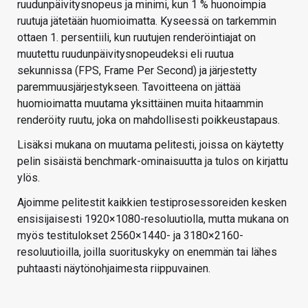
ruudunpäivitysnopeus ja minimi, kun 1 % huonoimpia
ruutuja jätetään huomioimatta. Kyseessä on tarkemmin
ottaen 1. persentiili, kun ruutujen renderöintiajat on
muutettu ruudunpäivitysnopeudeksi eli ruutua
sekunnissa (FPS, Frame Per Second) ja järjestetty
paremmuusjärjestykseen. Tavoitteena on jättää
huomioimatta muutama yksittäinen muita hitaammin
renderöity ruutu, joka on mahdollisesti poikkeustapaus.
Lisäksi mukana on muutama pelitesti, joissa on käytetty
pelin sisäistä benchmark-ominaisuutta ja tulos on kirjattu
ylös.
Ajoimme pelitestit kaikkien testiprosessoreiden kesken
ensisijaisesti 1920×1080-resoluutiolla, mutta mukana on
myös testitulokset 2560×1440- ja 3180×2160-
resoluutioilla, joilla suorituskyky on enemmän tai lähes
puhtaasti näytönohjaimesta riippuvainen.