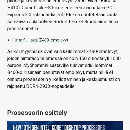
piirisarjalla varustetun emolevyn (Z490, H470, B460 tai
H410). Comet Lake-S tukee edelleen ainoastaan PCI
Express 3.0 -standardia ja 4.0-tukea odotetetaan vasta
seuraavan sukupolven Rocket Lake-S -koodinimellisiin
prosessoreihin.
Hinta.fi, Haku: Z490-emolevyt
Aluksi myynnissä ovat vain kalleimmat Z490-emolevyt,
joiden hintataso Suomessa on noin 150 eurosta yli 1000
euroon. Myöhemmin saataville tulevat edullisemmat
B460-piirisarjaan perustuvat emolevyt, mutta niillä ei
onnistu prosessorin ylikellottaminen ja keskusmuisti on
rajoitettu DDR4-2933-nopeudelle.
Prosessorin esittely