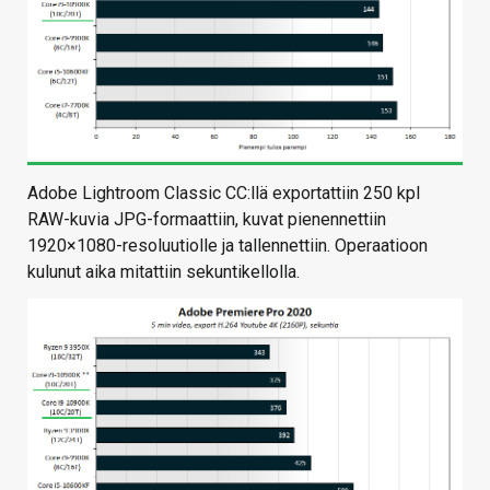
Adobe Lightroom Classic CC:llä exportattiin 250 kpl
RAW-kuvia JPG-formaattiin, kuvat pienennettiin
1920×1080-resoluutiolle ja tallennettiin. Operaatioon
kulunut aika mitattiin sekuntikellolla.