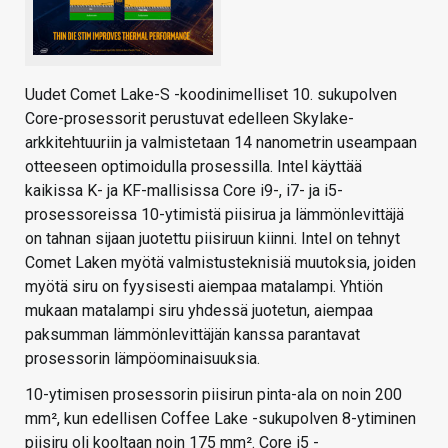
Uudet Comet Lake-S -koodinimelliset 10. sukupolven
Core-prosessorit perustuvat edelleen Skylake-
arkkitehtuuriin ja valmistetaan 14 nanometrin useampaan
otteeseen optimoidulla prosessilla. Intel käyttää
kaikissa K- ja KF-mallisissa Core i9-, i7- ja i5-
prosessoreissa 10-ytimistä piisirua ja lämmönlevittäjä
on tahnan sijaan juotettu piisiruun kiinni. Intel on tehnyt
Comet Laken myötä valmistusteknisiä muutoksia, joiden
myötä siru on fyysisesti aiempaa matalampi. Yhtiön
mukaan matalampi siru yhdessä juotetun, aiempaa
paksumman lämmönlevittäjän kanssa parantavat
prosessorin lämpöominaisuuksia.
10-ytimisen prosessorin piisirun pinta-ala on noin 200
mm², kun edellisen Coffee Lake -sukupolven 8-ytiminen
piisiru oli kooltaan noin 175 mm². Core i5 -