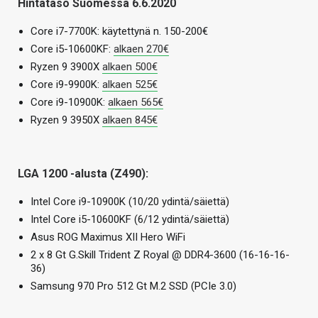
Hintataso Suomessa 6.6.2020
Core i7-7700K: käytettynä n. 150-200€
Core i5-10600KF:
alkaen 270€
Ryzen 9 3900X
alkaen 500€
Core i9-9900K:
alkaen 525€
Core i9-10900K:
alkaen 565€
Ryzen 9 3950X
alkaen 845€
LGA 1200 -alusta (Z490):
Intel Core i9-10900K (10/20 ydintä/säiettä)
Intel Core i5-10600KF (6/12 ydintä/säiettä)
Asus ROG Maximus XII Hero WiFi
2 x 8 Gt G.Skill Trident Z Royal @ DDR4-3600 (16-16-16-
36)
Samsung 970 Pro 512 Gt M.2 SSD (PCIe 3.0)