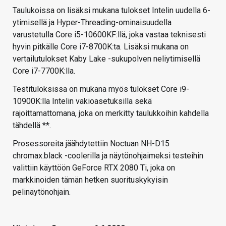
Taulukoissa on lisäksi mukana tulokset Intelin uudella 6-
ytimisellä ja Hyper-Threading-ominaisuudella
varustetulla Core i5-10600KF:llä, joka vastaa teknisesti
hyvin pitkälle Core i7-8700K:ta. Lisäksi mukana on
vertailutulokset Kaby Lake -sukupolven neliytimisellä
Core i7-7700K:lla.
Testituloksissa on mukana myös tulokset Core i9-
10900K:lla Intelin vakioasetuksilla sekä
rajoittamattomana, joka on merkitty taulukkoihin kahdella
tähdellä **.
Prosessoreita jäähdytettiin Noctuan NH-D15
chromax.black -coolerilla ja näytönohjaimeksi testeihin
valittiin käyttöön GeForce RTX 2080 Ti, joka on
markkinoiden tämän hetken suorituskykyisin
pelinäytönohjain.