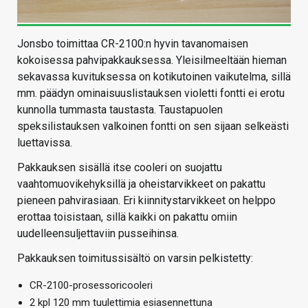
Jonsbo toimittaa CR-2100:n hyvin tavanomaisen
kokoisessa pahvipakkauksessa. Yleisilmeeltään hieman
sekavassa kuvituksessa on kotikutoinen vaikutelma, sillä
mm. päädyn ominaisuuslistauksen violetti fontti ei erotu
kunnolla tummasta taustasta. Taustapuolen
speksilistauksen valkoinen fontti on sen sijaan selkeästi
luettavissa.
Pakkauksen sisällä itse cooleri on suojattu
vaahtomuovikehyksillä ja oheistarvikkeet on pakattu
pieneen pahvirasiaan. Eri kiinnitystarvikkeet on helppo
erottaa toisistaan, sillä kaikki on pakattu omiin
uudelleensuljettaviin pusseihinsa.
Pakkauksen toimitussisältö on varsin pelkistetty:
CR-2100-prosessoricooleri
2 kpl 120 mm tuulettimia esiasennettuna