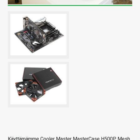
Käyttämämme Cooler Master MasterCase H500P Mesh