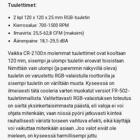
Tuulettimet:
2 kpl 120 x 120 x 25 mm RGB-tuuletin
Kierrosalue: 700-1500 RPM
Ilmavirta: 25,5-62,8 CFM (maksimi)
Äänenpaine: 18,1-29,5 dBA
Vaikka CR-2100:n molemmat tuulettimet ovat kooltaan
120 mm, sisempi ja ulompi tuuletin eroavat toisistaan.
Nimittäin vain ulompi (ja paremmin näkyvillä oleva)
tuuletin on varustettu RGB-valaistulla roottorilla ja
sisempi tuuletin on väriltään musta. Kyseessä on
ilmeisesti tätä cooleria varten muokatut versiot FR-502-
tuuletinmallista. Valitettavasti RGB-valaistuksen toteutus
on sieltä yksinkertaisimmasta päästä, eli valoja ei voi
ohjata mitenkään, vaan niissä pyörii jatkuvasti kiinteä
rauhallisesti väristä toiseen vaihtuva efekti, eikä käyttäjä
voi vaikuttaa mitenkään asiaan. Jos valot eivät ole
mieleen, on kyseessä harmillisempi juttu.