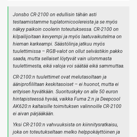
Jonsbo CR-2100 on edullisin tähän asti
testaamistamme tuplatornicoolereista ja se myös
näkyy paikoin coolerin toteutuksessa. CR-2100 on
kilpailijoitaan kevyempi ja myös laatuvaikutelma on
hieman karkeampi. Säästölinja jatkuu myös
tuulettimissa – RGB-valot on ollut selvästikin pakko
saada, mutta sellaiset löytyvät vain ulommasta
tuulettimesta, eikä valoja voi säätää eikä sammuttaa.
CR-2100:n tuulettimet ovat melutasoltaan ja
ääniprofililtaan keskitasoiset – ei huonot, mutta ei
erityisen hyvätkään. Suorituskyky on alle 50 euron
hintapisteessä hyvää, vaikka Fuma 2:n ja Deepcool
AK620:n kaltaisille toimituksen valinnoille CR-2100
ei aivan pärjääkään.
Yksi CR-2100:n vahvuuksista on kiinnitysratkaisu,
joka on toteutukseltaan melko helppokäyttöinen ja