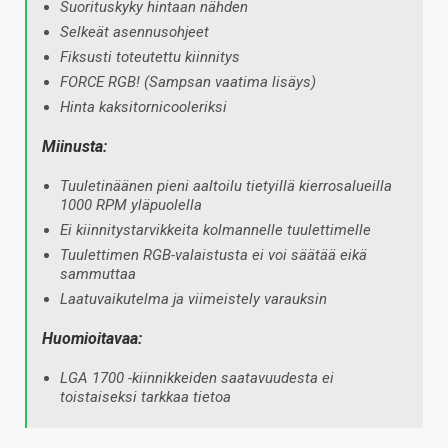
Suorituskyky hintaan nähden
Selkeät asennusohjeet
Fiksusti toteutettu kiinnitys
FORCE RGB! (Sampsan vaatima lisäys)
Hinta kaksitornicooleriksi
Miinusta:
Tuuletinäänen pieni aaltoilu tietyillä kierrosalueilla
1000 RPM yläpuolella
Ei kiinnitystarvikkeita kolmannelle tuulettimelle
Tuulettimen RGB-valaistusta ei voi säätää eikä
sammuttaa
Laatuvaikutelma ja viimeistely varauksin
Huomioitavaa:
LGA 1700 -kiinnikkeiden saatavuudesta ei
toistaiseksi tarkkaa tietoa