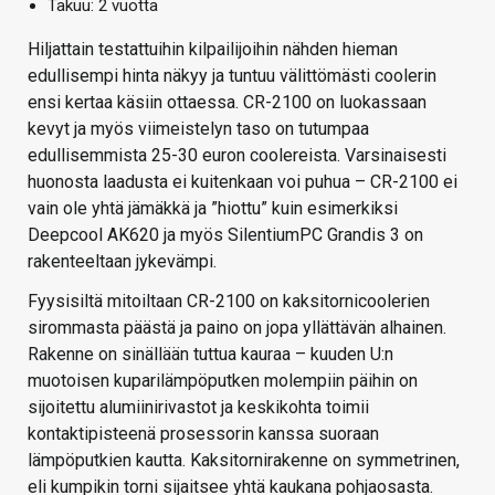
Takuu: 2 vuotta
Hiljattain testattuihin kilpailijoihin nähden hieman
edullisempi hinta näkyy ja tuntuu välittömästi coolerin
ensi kertaa käsiin ottaessa. CR-2100 on luokassaan
kevyt ja myös viimeistelyn taso on tutumpaa
edullisemmista 25-30 euron coolereista. Varsinaisesti
huonosta laadusta ei kuitenkaan voi puhua – CR-2100 ei
vain ole yhtä jämäkkä ja ”hiottu” kuin esimerkiksi
Deepcool AK620 ja myös SilentiumPC Grandis 3 on
rakenteeltaan jykevämpi.
Fyysisiltä mitoiltaan CR-2100 on kaksitornicoolerien
sirommasta päästä ja paino on jopa yllättävän alhainen.
Rakenne on sinällään tuttua kauraa – kuuden U:n
muotoisen kuparilämpöputken molempiin päihin on
sijoitettu alumiinirivastot ja keskikohta toimii
kontaktipisteenä prosessorin kanssa suoraan
lämpöputkien kautta. Kaksitornirakenne on symmetrinen,
eli kumpikin torni sijaitsee yhtä kaukana pohjaosasta.