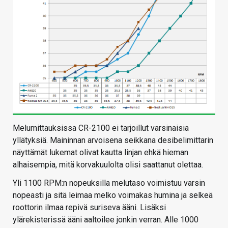
Melumittauksissa CR-2100 ei tarjoillut varsinaisia
yllätyksiä. Maininnan arvoisena seikkana desibelimittarin
näyttämät lukemat olivat kautta linjan ehkä hieman
alhaisempia, mitä korvakuulolta olisi saattanut olettaa.
Yli 1100 RPM:n nopeuksilla melutaso voimistuu varsin
nopeasti ja sitä leimaa melko voimakas humina ja selkeä
roottorin ilmaa repivä suriseva ääni. Lisäksi
ylärekisterissä ääni aaltoilee jonkin verran. Alle 1000