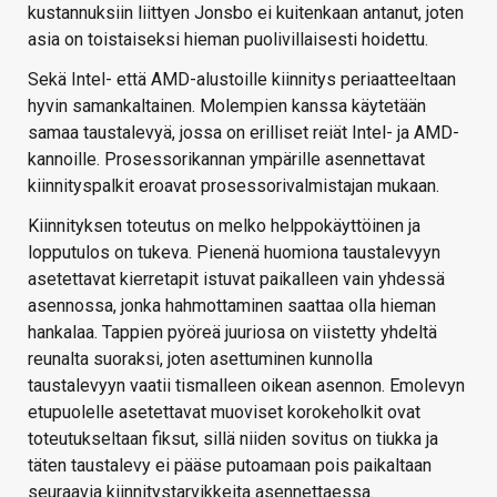
kustannuksiin liittyen Jonsbo ei kuitenkaan antanut, joten
asia on toistaiseksi hieman puolivillaisesti hoidettu.
Sekä Intel- että AMD-alustoille kiinnitys periaatteeltaan
hyvin samankaltainen. Molempien kanssa käytetään
samaa taustalevyä, jossa on erilliset reiät Intel- ja AMD-
kannoille. Prosessorikannan ympärille asennettavat
kiinnityspalkit eroavat prosessorivalmistajan mukaan.
Kiinnityksen toteutus on melko helppokäyttöinen ja
lopputulos on tukeva. Pienenä huomiona taustalevyyn
asetettavat kierretapit istuvat paikalleen vain yhdessä
asennossa, jonka hahmottaminen saattaa olla hieman
hankalaa. Tappien pyöreä juuriosa on viistetty yhdeltä
reunalta suoraksi, joten asettuminen kunnolla
taustalevyyn vaatii tismalleen oikean asennon. Emolevyn
etupuolelle asetettavat muoviset korokeholkit ovat
toteutukseltaan fiksut, sillä niiden sovitus on tiukka ja
täten taustalevy ei pääse putoamaan pois paikaltaan
seuraavia kiinnitystarvikkeita asennettaessa.