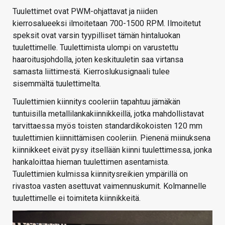
Tuulettimet ovat PWM-ohjattavat ja niiden
kierrosalueeksi ilmoitetaan 700-1500 RPM. Ilmoitetut
speksit ovat varsin tyypilliset tämän hintaluokan
tuulettimelle. Tuulettimista ulompi on varustettu
haaroitusjohdolla, joten keskituuletin saa virtansa
samasta liittimestä. Kierroslukusignaali tulee
sisemmältä tuulettimelta.
Tuulettimien kiinnitys cooleriin tapahtuu jämäkän
tuntuisilla metallilankakiinnikkeillä, jotka mahdollistavat
tarvittaessa myös toisten standardikokoisten 120 mm
tuulettimien kiinnittämisen cooleriin. Pienenä miinuksena
kiinnikkeet eivät pysy itsellään kiinni tuulettimessa, jonka
hankaloittaa hieman tuulettimen asentamista.
Tuulettimien kulmissa kiinnitysreikien ympärillä on
rivastoa vasten asettuvat vaimennuskumit. Kolmannelle
tuulettimelle ei toimiteta kiinnikkeitä.