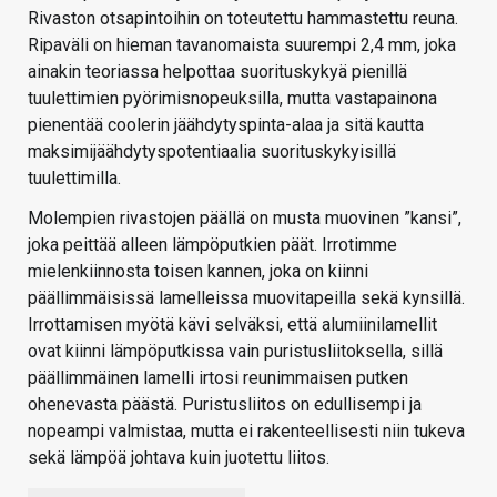
Rivaston otsapintoihin on toteutettu hammastettu reuna.
Ripaväli on hieman tavanomaista suurempi 2,4 mm, joka
ainakin teoriassa helpottaa suorituskykyä pienillä
tuulettimien pyörimisnopeuksilla, mutta vastapainona
pienentää coolerin jäähdytyspinta-alaa ja sitä kautta
maksimijäähdytyspotentiaalia suorituskykyisillä
tuulettimilla.
Molempien rivastojen päällä on musta muovinen ”kansi”,
joka peittää alleen lämpöputkien päät. Irrotimme
mielenkiinnosta toisen kannen, joka on kiinni
päällimmäisissä lamelleissa muovitapeilla sekä kynsillä.
Irrottamisen myötä kävi selväksi, että alumiinilamellit
ovat kiinni lämpöputkissa vain puristusliitoksella, sillä
päällimmäinen lamelli irtosi reunimmaisen putken
ohenevasta päästä. Puristusliitos on edullisempi ja
nopeampi valmistaa, mutta ei rakenteellisesti niin tukeva
sekä lämpöä johtava kuin juotettu liitos.