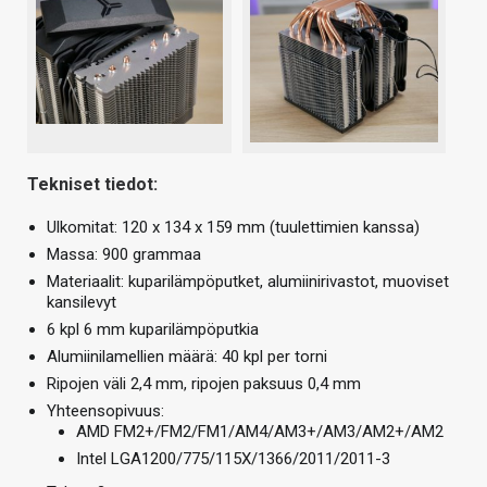
Tekniset tiedot:
Ulkomitat: 120 x 134 x 159 mm (tuulettimien kanssa)
Massa: 900 grammaa
Materiaalit: kuparilämpöputket, alumiinirivastot, muoviset
kansilevyt
6 kpl 6 mm kuparilämpöputkia
Alumiinilamellien määrä: 40 kpl per torni
Ripojen väli 2,4 mm, ripojen paksuus 0,4 mm
Yhteensopivuus:
AMD FM2+/FM2/FM1/AM4/AM3+/AM3/AM2+/AM2
Intel LGA1200/775/115X/1366/2011/2011-3