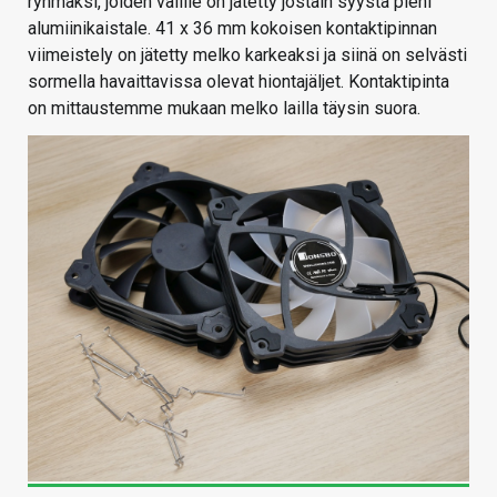
ryhmäksi, joiden välille on jätetty jostain syystä pieni
alumiinikaistale. 41 x 36 mm kokoisen kontaktipinnan
viimeistely on jätetty melko karkeaksi ja siinä on selvästi
sormella havaittavissa olevat hiontajäljet. Kontaktipinta
on mittaustemme mukaan melko lailla täysin suora.