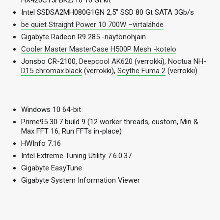
HX426C15FBK2/16 16 Gt kit
Intel SSDSA2MH080G1GN 2,5″ SSD 80 Gt SATA 3Gb/s
be quiet Straight Power 10 700W –virtalähde
Gigabyte Radeon R9 285 -näytönohjain
Cooler Master MasterCase H500P Mesh -kotelo
Jonsbo CR-2100,
Deepcool AK620
(verrokki),
Noctua NH-
D15 chromax.black
(verrokki),
Scythe Fuma 2
(verrokki)
Windows 10 64-bit
Prime95 30.7 build 9 (12 worker threads, custom, Min &
Max FFT 16, Run FFTs in-place)
HWInfo 7.16
Intel Extreme Tuning Utility 7.6.0.37
Gigabyte EasyTune
Gigabyte System Information Viewer