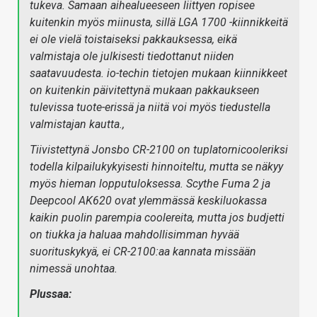
tukeva. Samaan aihealueeseen liittyen ropisee
kuitenkin myös miinusta, sillä LGA 1700 -kiinnikkeitä
ei ole vielä toistaiseksi pakkauksessa, eikä
valmistaja ole julkisesti tiedottanut niiden
saatavuudesta. io-techin tietojen mukaan kiinnikkeet
on kuitenkin päivitettynä mukaan pakkaukseen
tulevissa tuote-erissä ja niitä voi myös tiedustella
valmistajan kautta.,
Tiivistettynä Jonsbo CR-2100 on tuplatornicooleriksi
todella kilpailukykyisesti hinnoiteltu, mutta se näkyy
myös hieman lopputuloksessa. Scythe Fuma 2 ja
Deepcool AK620 ovat ylemmässä keskiluokassa
kaikin puolin parempia coolereita, mutta jos budjetti
on tiukka ja haluaa mahdollisimman hyvää
suorituskykyä, ei CR-2100:aa kannata missään
nimessä unohtaa.
Plussaa: