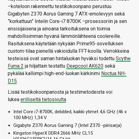
–koteloon rakennettu testikokoonpano perustuu
Gigabyten Z370 Aorus Gaming 7 ATX-emolevyyn sekä
”korkattuun” Intelin Core-i7 8700K –prosessoriin ja sen
ensisijaisena ja ainoana tarkoituksena on toimia
mahdollisimman hyvänä lämmönlähteenä coolereille.
Rasituksena käytetään nykyään Prime95-sovelluksen
custom-tilaa pienellä vakioidulla FFT-koolla. Verrokkeina
testeissä ovat saman hintaluokan hyväksi todettu
Scythe
Fuma 2
ja hiljattain testattu
Deepcool AK620
sekä
pykälää kalliimpi high-end-luokan kärkinimi
Noctua NH-
D15
.
Lisää testikokoonpanosta ja testimetodeista voi
lukea
erilliseltä tietosivulta
.
Intel Core i7-8700K, delidded, kaikki ytimet 4,6 GHz (46 x
100 MHz) 1,34 V
Gigabyte Z370 Aorus Gaming 7 (Intel Z370 -piirisarja)
Kingston HyperX DDR4 2666 MHz CL15