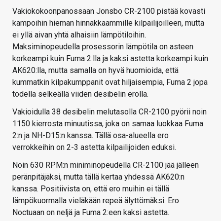
Vakiokokoonpanossaan Jonsbo CR-2100 pistää kovasti
kampoihin hieman hinnakkaammille kilpailijoilleen, mutta
ei yllä aivan yhtä alhaisiin lämpötiloihin.
Maksiminopeudella prosessorin lämpötila on asteen
korkeampi kuin Fuma 2:lla ja kaksi astetta korkeampi kuin
AK620:lla, mutta samalla on hyvä huomioida, että
kummatkin kilpakumppanit ovat hiljaisempia, Fuma 2 jopa
todella selkeällä viiden desibelin erolla.
Vakioidulla 38 desibelin melutasolla CR-2100 pyörii noin
1150 kierrosta minuutissa, joka on samaa luokkaa Fuma
2:n ja NH-D15:n kanssa. Tällä osa-alueella ero
verrokkeihin on 2-3 astetta kilpailijoiden eduksi.
Noin 630 RPM:n miniminopeudella CR-2100 jää jälleen
peränpitäjäksi, mutta tällä kertaa yhdessä AK620:n
kanssa. Positiivista on, että ero muihin ei tällä
lämpökuormalla vieläkään repeä älyttömäksi. Ero
Noctuaan on neljä ja Fuma 2:een kaksi astetta.