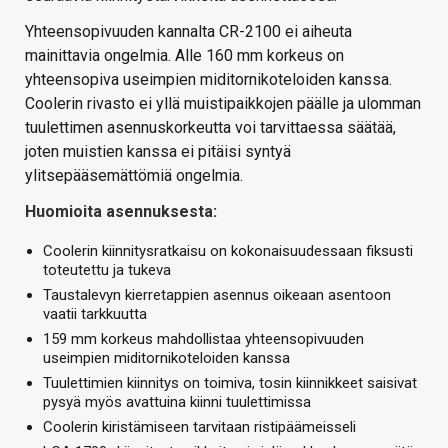
Yhteensopivuuden kannalta CR-2100 ei aiheuta
mainittavia ongelmia. Alle 160 mm korkeus on
yhteensopiva useimpien miditornikoteloiden kanssa.
Coolerin rivasto ei yllä muistipaikkojen päälle ja ulomman
tuulettimen asennuskorkeutta voi tarvittaessa säätää,
joten muistien kanssa ei pitäisi syntyä
ylitsepääsemättömiä ongelmia.
Huomioita asennuksesta:
Coolerin kiinnitysratkaisu on kokonaisuudessaan fiksusti
toteutettu ja tukeva
Taustalevyn kierretappien asennus oikeaan asentoon
vaatii tarkkuutta
159 mm korkeus mahdollistaa yhteensopivuuden
useimpien miditornikoteloiden kanssa
Tuulettimien kiinnitys on toimiva, tosin kiinnikkeet saisivat
pysyä myös avattuina kiinni tuulettimissa
Coolerin kiristämiseen tarvitaan ristipäämeisseli