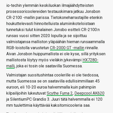
io-techin ylemmän keskiluokan ilmajäähdytteisten
prosessoricoolereiden testauskimara jatkuu Jonsbon
CR-2100 -mallin parissa. Tietokoneharrastajille etenkin
houkuttelevasti hinnoitelluista alumiinikoteloistaan
tunnetuksi tulut kiinalainen Jonsbo esitteli CR-2100:n
runsas vuosi sitten 2020 lopulla ja se sijoittuu
valmistajansa malliston yläpäähän hieman runsaammalla
RGB-loistolla varustetun
CR-2000 GT -mallin
rinnalle.
Aivan Jonsbon huippumallista ei ole kyse, sillä yrityksen
mallistosta löytyy myös vieläkin jykevämpi
HX7280-
malli
, joka ei tosin ole saatavilla Suomessa.
Valmistajan suositushintaa coolerille ei ole tiedossa,
mutta Suomessa se on saatavilla edullisimmillaan 45
euroon, eli 10-20 euroa halvemmalla kuin pahimpiin
kilpailijoihin lukeutuvat
Scythe Fuma 2
,
Deepcool AK620
ja SilentiumPC Grandis 3. Juuri tätä halvemmalla ei 120
mm tuulettimia käyttävää kaksitornicooleria saa.