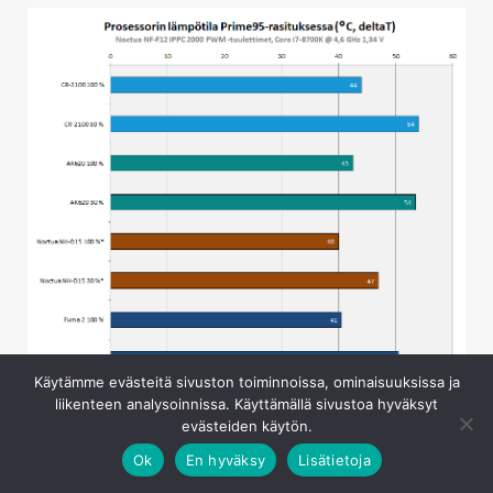
Käytämme evästeitä sivuston toiminnoissa, ominaisuuksissa ja
liikenteen analysoinnissa. Käyttämällä sivustoa hyväksyt
evästeiden käytön.
Toisessa testivaiheessa vaihdoimme coolereihin
erillisellä testikokoonpanosivulla tarkemmin esitellyt
Ok
En hyväksy
Lisätietoja
Noctuan referenssituulettimet (NF-F12 iPPC 2000