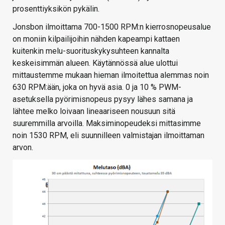
prosenttiyksikön pykälin.
Jonsbon ilmoittama 700-1500 RPM:n kierrosnopeusalue
on moniin kilpailijoihin nähden kapeampi kattaen
kuitenkin melu-suorituskykysuhteen kannalta
keskeisimmän alueen. Käytännössä alue ulottui
mittaustemme mukaan hieman ilmoitettua alemmas noin
630 RPM:ään, joka on hyvä asia. 0 ja 10 % PWM-
asetuksella pyörimisnopeus pysyy lähes samana ja
lähtee melko loivaan lineaariseen nousuun sitä
suuremmilla arvoilla. Maksiminopeudeksi mittasimme
noin 1530 RPM, eli suunnilleen valmistajan ilmoittaman
arvon.